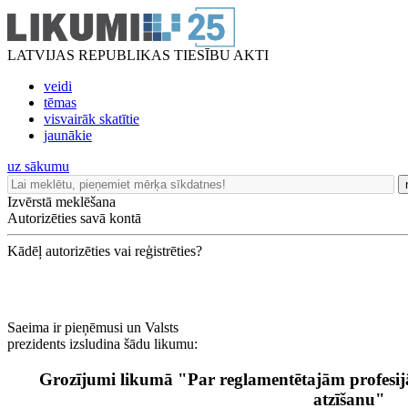
LATVIJAS REPUBLIKAS TIESĪBU AKTI
veidi
tēmas
visvairāk skatītie
jaunākie
uz sākumu
Izvērstā meklēšana
Autorizēties savā kontā
Kādēļ autorizēties vai reģistrēties?
Saeima ir pieņēmusi un Valsts
prezidents izsludina šādu likumu:
Grozījumi likumā "Par reglamentētajām profesijā
atzīšanu"