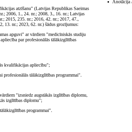
Anotācija /
fikācijas atzīšanu" (Latvijas Republikas Saeimas
.; 2006, 1., 24. nr.; 2008, 3., 16. nr.; Latvijas
r.; 2015, 235. nr.; 2016, 42. nr.; 2017, 47.,
22, 13. nr.; 2023, 62. nr.) šādus grozījumus:
ammas apguvi" ar vārdiem "medicīniskās studiju
pliecība par profesionālās tālākizglītības
 kvalifikācijas apliecību";
i profesionālās tālākizglītības programmai".
 vārdiem "izsniedz augstākās izglītības diplomu,
kās izglītības diplomu";
 tālākizglītības programmai".