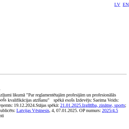
LV
EN
e
zījumi likumā "Par reglamentētajām profesijām un profesionālās
sošs
kvalifikācijas atzīšanu"
spēkā esošs
Izdevējs:
Saeima
Veids:
eņemts:
19.12.2024.
Stājas spēkā:
21.01.2025.
Izglītība, zinātne, sports
;
ublicēts:
Latvijas Vēstnesis
, 4, 07.01.2025.
OP numurs:
2025/4.5
nti