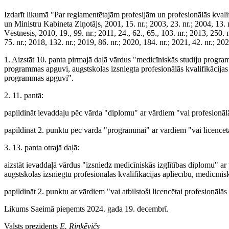
Izdarīt likumā "Par reglamentētajām profesijām un profesionālās kvali
un Ministru Kabineta Ziņotājs, 2001, 15. nr.; 2003, 23. nr.; 2004, 13. nr
Vēstnesis, 2010, 19., 99. nr.; 2011, 24., 62., 65., 103. nr.; 2013, 250. n
75. nr.; 2018, 132. nr.; 2019, 86. nr.; 2020, 184. nr.; 2021, 42. nr.; 20
1. Aizstāt 10. panta pirmajā daļā vārdus "medicīniskās studiju progr
programmas apguvi, augstskolas izsniegta profesionālās kvalifikācijas a
programmas apguvi".
2. 11. pantā:
papildināt ievaddaļu pēc vārda "diplomu" ar vārdiem "vai profesionālās
papildināt 2. punktu pēc vārda "programmai" ar vārdiem "vai licencēta
3. 13. panta otrajā daļā:
aizstāt ievaddaļā vārdus "izsniedz medicīniskās izglītības diplomu" ar
augstskolas izsniegtu profesionālās kvalifikācijas apliecību, medicīnis
papildināt 2. punktu ar vārdiem "vai atbilstoši licencētai profesionālās
Likums Saeimā pieņemts 2024. gada 19. decembrī.
Valsts prezidents
E. Rinkēvičs