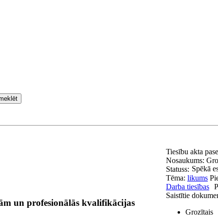
meklēt
Tiesību akta pas
Nosaukums:
Gro
Spēkā e
Statuss:
Tēma:
likums
Pi
Darba tiesības
P
Saistītie dokume
m un profesionālās kvalifikācijas
Grozītais