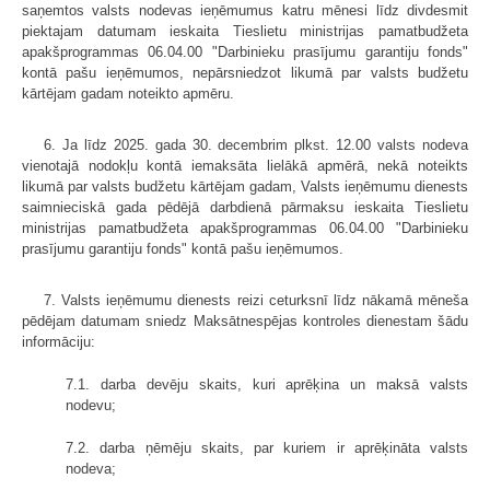
saņemtos valsts nodevas ieņēmumus katru mēnesi līdz divdesmit
piektajam datumam ieskaita Tieslietu ministrijas pamatbudžeta
apakšprogrammas 06.04.00 "Darbinieku prasījumu garantiju fonds"
kontā pašu ieņēmumos, nepārsniedzot likumā par valsts budžetu
kārtējam gadam noteikto apmēru.
6. Ja līdz 2025. gada 30. decembrim plkst. 12.00 valsts nodeva
vienotajā nodokļu kontā iemaksāta lielākā apmērā, nekā noteikts
likumā par valsts budžetu kārtējam gadam, Valsts ieņēmumu dienests
saimnieciskā gada pēdējā darbdienā pārmaksu ieskaita Tieslietu
ministrijas pamatbudžeta apakšprogrammas 06.04.00 "Darbinieku
prasījumu garantiju fonds" kontā pašu ieņēmumos.
7. Valsts ieņēmumu dienests reizi ceturksnī līdz nākamā mēneša
pēdējam datumam sniedz Maksātnespējas kontroles dienestam šādu
informāciju:
7.1. darba devēju skaits, kuri aprēķina un maksā valsts
nodevu;
7.2. darba ņēmēju skaits, par kuriem ir aprēķināta valsts
nodeva;