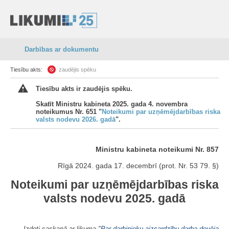
Darbības ar dokumentu
Tiesību akts:
zaudējis spēku
Tiesību akts ir zaudējis spēku.
Skatīt Ministru kabineta 2025. gada 4. novembra
noteikumus Nr. 651 "
Noteikumi par uzņēmējdarbības riska
valsts nodevu 2026. gadā
".
Ministru kabineta noteikumi Nr. 857
Rīgā 2024. gada 17. decembrī (prot. Nr. 53 79. §)
Noteikumi par uzņēmējdarbības riska
valsts nodevu 2025. gadā
Izdoti saskaņā ar likuma "
Par darbinieku aizsardzību darba devēja