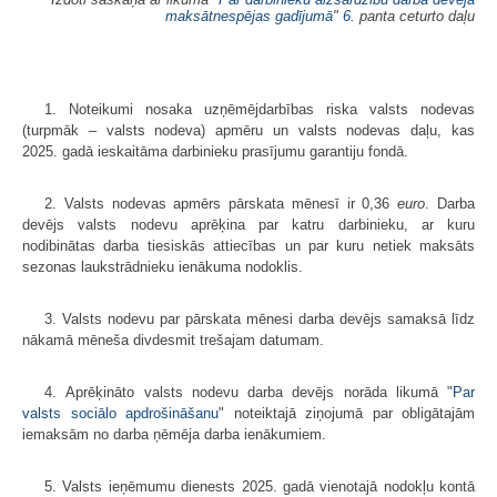
maksātnespējas gadījumā
"
6.
panta ceturto daļu
1. Noteikumi nosaka uzņēmējdarbības riska valsts nodevas
(turpmāk – valsts nodeva) apmēru un valsts nodevas daļu, kas
2025. gadā ieskaitāma darbinieku prasījumu garantiju fondā.
2. Valsts nodevas apmērs pārskata mēnesī ir 0,36
euro
. Darba
devējs valsts nodevu aprēķina par katru darbinieku, ar kuru
nodibinātas darba tiesiskās attiecības un par kuru netiek maksāts
sezonas laukstrādnieku ienākuma nodoklis.
3. Valsts nodevu par pārskata mēnesi darba devējs samaksā līdz
nākamā mēneša divdesmit trešajam datumam.
4. Aprēķināto valsts nodevu darba devējs norāda likumā "
Par
valsts sociālo apdrošināšanu
" noteiktajā ziņojumā par obligātajām
iemaksām no darba ņēmēja darba ienākumiem.
5. Valsts ieņēmumu dienests 2025. gadā vienotajā nodokļu kontā