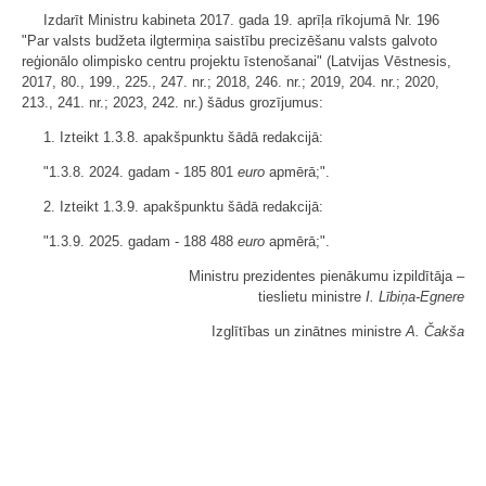
Izdarīt Ministru kabineta 2017. gada 19. aprīļa rīkojumā Nr. 196
"Par valsts budžeta ilgtermiņa saistību precizēšanu valsts galvoto
reģionālo olimpisko centru projektu īstenošanai" (Latvijas Vēstnesis,
2017, 80., 199., 225., 247. nr.; 2018, 246. nr.; 2019, 204. nr.; 2020,
213., 241. nr.; 2023, 242. nr.) šādus grozījumus:
1. Izteikt 1.3.8. apakšpunktu šādā redakcijā:
"1.3.8. 2024. gadam - 185 801
euro
apmērā;".
2. Izteikt 1.3.9. apakšpunktu šādā redakcijā:
"1.3.9. 2025. gadam - 188 488
euro
apmērā;".
Ministru prezidentes pienākumu izpildītāja ‒
tieslietu ministre
I. Lībiņa-Egnere
Izglītības un zinātnes ministre
A. Čakša