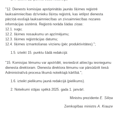
"12. Dienests komisijas apstiprinātās jaunās šķirnes reģistrē
lauksaimniecības dzīvnieku šķirņu reģistrā, kas ietilpst dienesta
pārziņā esošajā lauksaimniecības un zivsaimniecības nozares
informācijas sistēmā. Reģistrā norāda šādas ziņas:
12.1. sugu;
12.2. šķirnes nosaukumu un apzīmējumu;
12.3. šķirnes reģistrācijas datumu;
12.4. šķirnes izmantošanas virzienu (pēc produktivitātes).";
1.5. izteikt 15. punktu šādā redakcijā:
"15. Komisijas lēmumu var apstrīdēt, iesniedzot attiecīgu iesniegumu
dienesta direktoram. Dienesta direktora lēmumu var pārsūdzēt tiesā
Administratīvā procesa likumā noteiktajā kārtībā.";
1.6. izteikt pielikumu jaunā redakcijā (
pielikums
).
2. Noteikumi stājas spēkā 2025. gada 1. janvārī.
Ministru prezidente
E. Siliņa
Zemkopības ministrs
A. Krauze