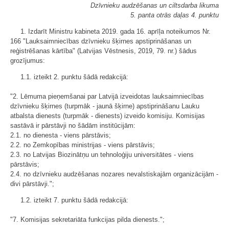
Dzīvnieku audzēšanas un ciltsdarba likuma
5. panta otrās daļas 4. punktu
1. Izdarīt Ministru kabineta 2019. gada 16. aprīļa noteikumos Nr.
166 "Lauksaimniecības dzīvnieku šķirnes apstiprināšanas un
reģistrēšanas kārtība" (Latvijas Vēstnesis, 2019, 79. nr.) šādus
grozījumus:
1.1. izteikt 2. punktu šādā redakcijā:
"2. Lēmuma pieņemšanai par Latvijā izveidotas lauksaimniecības
dzīvnieku šķirnes (turpmāk - jaunā šķirne) apstiprināšanu Lauku
atbalsta dienests (turpmāk - dienests) izveido komisiju. Komisijas
sastāvā ir pārstāvji no šādām institūcijām:
2.1. no dienesta - viens pārstāvis;
2.2. no Zemkopības ministrijas - viens pārstāvis;
2.3. no Latvijas Biozinātņu un tehnoloģiju universitātes - viens
pārstāvis;
2.4. no dzīvnieku audzēšanas nozares nevalstiskajām organizācijām -
divi pārstāvji.";
1.2. izteikt 7. punktu šādā redakcijā:
"7. Komisijas sekretariāta funkcijas pilda dienests.";