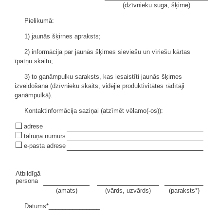
(dzīvnieku suga, šķirne)
Pielikumā:
1) jaunās šķirnes apraksts;
2) informācija par jaunās šķirnes sieviešu un vīriešu kārtas
īpatņu skaitu;
3) to ganāmpulku saraksts, kas iesaistīti jaunās šķirnes
izveidošanā (dzīvnieku skaits, vidējie produktivitātes rādītāji
ganāmpulkā).
Kontaktinformācija saziņai (atzīmēt vēlamo(-os)):
adrese
tālruņa numurs
e-pasta adrese
Atbildīgā
persona
(amats)
(vārds, uzvārds)
(paraksts*)
Datums*_______________