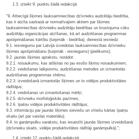
1.3. izteikt 9. punktu šādā redakcijā:
"9. Attiecīgā šķirnes lauksaimniecības dzīvnieku audzētāju biedrība,
kas ir atzīta saskaņā ar normatīvajiem aktiem par šķirnes
lauksaimniecības dzīvnieku audzētāju biedrības un krustojuma cūku
audzētāju organizācijas atzīšanas, kā arī audzēšanas programmas
apstiprināšanas kārtību (turpmāk - biedrība), dienestā iesniedz:
9.1. iesniegumu par Latvijā izveidotas lauksaimniecības dzīvnieku
šķirnes apstiprināšanu (turpmāk - iesniegums) (​pielikums);
9.2. jaunās šķirnes aprakstu, norādot:
9.2.1. nosaukumu, kas atšķiras no jau esošo šķirņu nosaukumiem;
9.2.2. veidošanas laikposmu, audzēšanas metodes un izmantotās
audzēšanas programmas shēmu;
9.2.3. izveidošanā izmantotās šķirnes un to vidējos produktivitātes
rādītājus;
9.2.4. veidošanas un izmantošanas mērķi;
9.2.5. dzīvnieku morfoloģiskās pazīmes;
9.2.6. īpatņu vidējos produktivitātes rādītājus;
9.3. informāciju par jaunās šķirnes sieviešu un vīriešu kārtas īpatņu
skaitu (arī par vaislas materiālu);
9.4. to ganāmpulku sarakstu, kas iesaistīti jaunās šķirnes izveidošanā
(dzīvnieku skaits, vidējie produktivitātes rādītāji ganāmpulkā).";
1.4. izteikt 12. punktu šādā redakcijā: