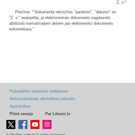
Z. v.*
Piezīme. * Dokumenta rekvizītus "paraksts", "datums" un
"Z. v." neaizpilda, ja elektroniskais dokuments sagatavots
atbilstoši normatīvajiem aktiem par elektronisko dokumentu
noformēšanu."
Pašvaldību saistošie noteikumi
Administratīvās atbildības ceļvedis
Apmācības
Pilnā versija
Par Likumi.lv
© Oficiālais izdevējs "Latvijas Vēstnesis"