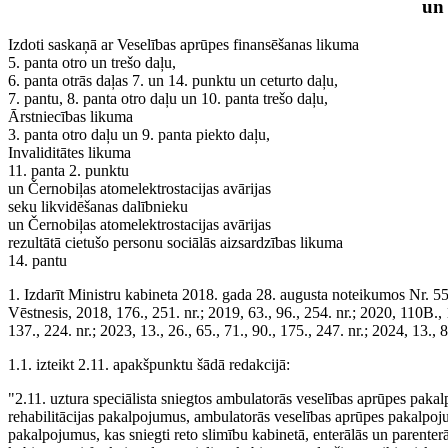
un
Izdoti saskaņā ar Veselības aprūpes finansēšanas likuma
5. panta otro un trešo daļu,
6. panta otrās daļas 7. un 14. punktu un ceturto daļu,
7. pantu, 8. panta otro daļu un 10. panta trešo daļu,
Ārstniecības likuma
3. panta otro daļu un 9. panta piekto daļu,
Invaliditātes likuma
11. panta 2. punktu
un Černobiļas atomelektrostacijas avārijas
seku likvidēšanas dalībnieku
un Černobiļas atomelektrostacijas avārijas
rezultātā cietušo personu sociālās aizsardzības likuma
14. pantu
1. Izdarīt Ministru kabineta 2018. gada 28. augusta noteikumos Nr. 
Vēstnesis, 2018, 176., 251. nr.; 2019, 63., 96., 254. nr.; 2020, 110B.,
137., 224. nr.; 2023, 13., 26., 65., 71., 90., 175., 247. nr.; 2024, 13.,
1.1. izteikt 2.11. apakšpunktu šādā redakcijā:
"2.11. uztura speciālista sniegtos ambulatorās veselības aprūpes pak
rehabilitācijas pakalpojumus, ambulatorās veselības aprūpes pakalpoju
pakalpojumus, kas sniegti reto slimību kabinetā, enterālās un parente