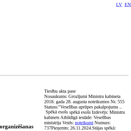
LV
EN
Tiesību akta pase
Nosaukums:
Grozījumi Ministru kabineta
2018. gada 28. augusta noteikumos Nr. 555
Statuss:
"Veselības aprūpes pakalpojumu ..
Spēkā esošs
spēkā esošs
Izdevējs:
Ministru
kabinets
Atbildīgā iestāde:
Veselības
ministrija
Veids:
noteikumi
Numurs:
 organizēšanas
737
Pieņemts:
26.11.2024.
Stājas spēkā: