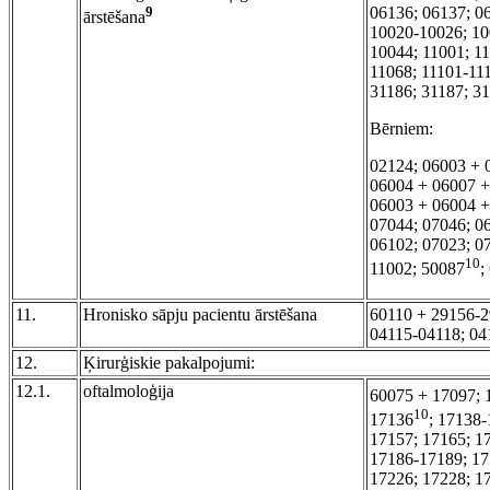
9
06136; 06137; 0
ārstēšana
10020-10026; 10
10044; 11001; 1
11068; 11101-11
31186; 31187; 3
Bērniem:
02124; 06003 + 
06004 + 06007 +
06003 + 06004 +
07044; 07046; 0
06102; 07023; 0
10
11002; 50087
;
11.
Hronisko sāpju pacientu ārstēšana
60110 + 29156-2
04115-04118; 04
12.
Ķirurģiskie pakalpojumi:
12.1.
oftalmoloģija
60075 + 17097; 
10
17136
; 17138-
17157; 17165; 1
17186-17189; 17
17226; 17228; 1