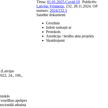
Tēma:
01.01.2025.
Covid-19
Publicēts:
Latvijas Vēstnesis
, 232, 28.11.2024.
OP
numurs:
2024/232.5
Saistītie dokumenti
Grozītais
Izdoti saskaņā ar
Protokols
Anotācija / tiesību akta projekts
Skaidrojumi
(Latvijas
2022, 24., 106.,
īniskās
 veselības aprūpes
mocionālā atbalsta