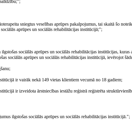
palīdzību;";
 fizioterapeita sniegtus veselības aprūpes pakalpojumus, tai skaitā šo note
iālās aprūpes un sociālās rehabilitācijas institūcijā;";
stošas sociālās aprūpes un sociālās rehabilitācijas institūcijas, kuras 
s sociālās aprūpes un sociālās rehabilitācijas institūcijā, ievērojot šā
gšanu;
 institūcijā ir vairāk nekā 149 vietas klientiem vecumā no 18 gadiem;
nstitūcijā ir izveidota ārstniecības iestāžu reģistrā reģistrēta struktūrvien
mus ilgstošas sociālās aprūpes un sociālās rehabilitācijas institūcijā.";