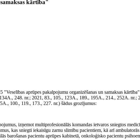
 samaksas kārtība"
555 "Veselības aprūpes pakalpojumu organizēšanas un samaksas kārtība" 
 134A., 248. nr.; 2021, 83., 105., 123A., 189., 195A., 214., 252A. nr.; 
 85A., 100., 119., 173., 227. nr.) šādus grozījumus:
alpojumus, izņemot multiprofesionālās komandas ietvaros sniegtos medic
mus, kas sniegti iekaisīgu zarnu slimību pacientiem, kā arī ambulatorās
rālās barošanas pacientu aprūpes kabinetā, onkoloģisko pacientu psihoe