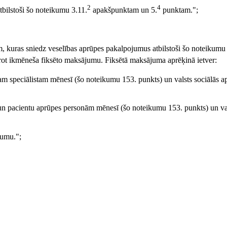
2
4
atbilstoši šo noteikumu 3.11.
apakšpunktam un 5.
punktam.";
jām, kuras sniedz veselības aprūpes pakalpojumus atbilstoši šo noteikumu
rot ikmēneša fiksēto maksājumu. Fiksētā maksājuma aprēķinā ietver:
am speciālistam mēnesī (šo noteikumu 153. punkts) un valsts sociālās a
 un pacientu aprūpes personām mēnesī (šo noteikumu 153. punkts) un val
jumu.";