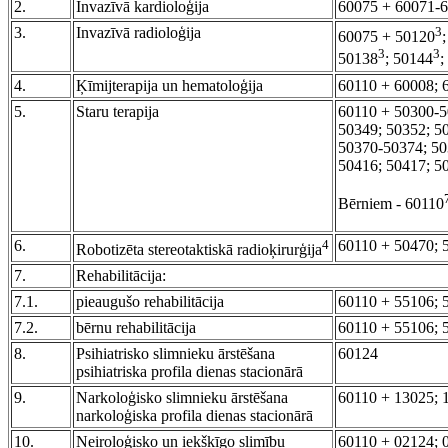
2.
Invazīvā kardioloģija
60075 + 60071-
3.
Invazīvā radioloģija
3
60075 + 50120
3
3
50138
; 50144
;
4.
Ķīmijterapija un hematoloģija
60110 + 60008; 
5.
Staru terapija
60110 + 50300-5
50349; 50352; 5
50370-50374; 50
50416; 50417; 5
Bērniem - 60110
6.
4
60110 + 50470; 
Robotizēta stereotaktiskā radioķirurģija
7.
Rehabilitācija:
7.1.
pieaugušo rehabilitācija
60110 + 55106; 
7.2.
bērnu rehabilitācija
60110 + 55106; 
8.
Psihiatrisko slimnieku ārstēšana
60124
psihiatriska profila dienas stacionārā
9.
Narkoloģisko slimnieku ārstēšana
60110 + 13025; 
narkoloģiska profila dienas stacionārā
10.
Neiroloģisko un iekšķīgo slimību
60110 + 02124; 