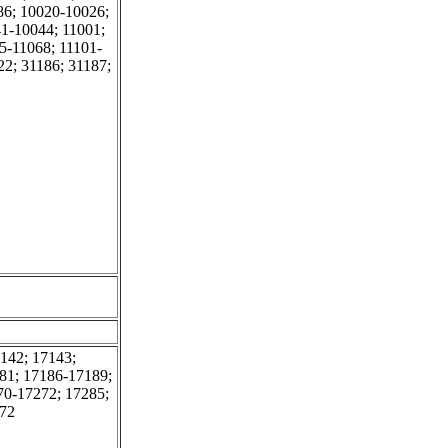
86; 10020-10026;
1-10044; 11001;
5-11068; 11101-
22; 31186; 31187;
142; 17143;
181; 17186-17189;
70-17272; 17285;
372