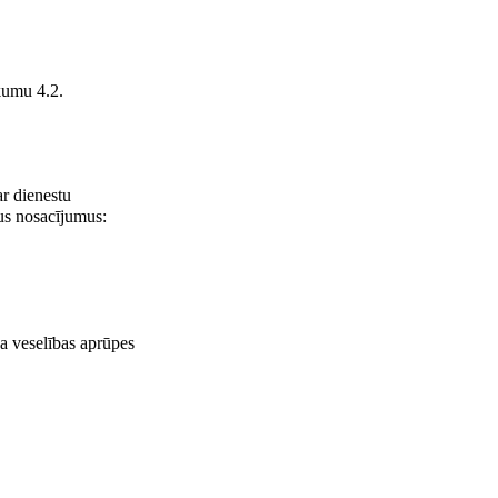
ikumu 4.2.
ar dienestu
dus nosacījumus:
ība veselības aprūpes