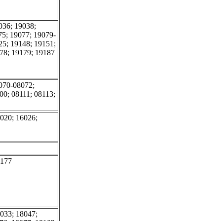
036; 19038;
75; 19077; 19079-
25; 19148; 19151;
78; 19179; 19187
070-08072;
00; 08111; 08113;
020; 16026;
8177
033; 18047;