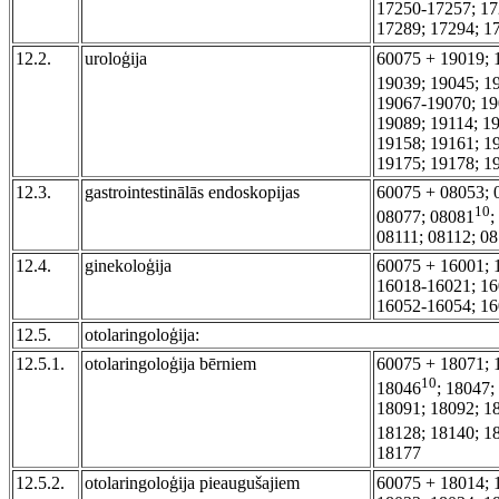
17250-17257; 17
17289; 17294; 1
12.2.
uroloģija
60075 + 19019; 
19039; 19045; 1
19067-19070; 19
19089; 19114; 19
19158; 19161; 1
19175; 19178; 1
12.3.
gastrointestinālās endoskopijas
60075 + 08053; 
10
08077; 08081
;
08111; 08112; 0
12.4.
ginekoloģija
60075 + 16001; 
16018-16021; 16
16052-16054; 16
12.5.
otolaringoloģija:
12.5.1.
otolaringoloģija bērniem
60075 + 18071; 
10
18046
; 18047;
18091; 18092; 1
18128; 18140; 1
18177
12.5.2.
otolaringoloģija pieaugušajiem
60075 + 18014; 