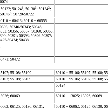
60074
3
3
3
; 50122; 50124
; 50130
; 50134
;
3
 50146
; 50720-50722
60110 + 60413; 60110 + 60555
0303; 50340-50343; 50346;
0353; 50356; 50357; 50360; 50363;
390; 50391; 50393; 50396-50397;
0425-50434; 50438.
7
50471; 50472
55107; 55108; 55109
60110 + 55106; 55107; 55108; 5
55107; 55108; 55109
60110 + 55106; 55107; 55108; 5
60124
13026; 60069
60110 + 13025; 13026; 60069
06062; 06125; 06130; 06131;
60110 + 06062; 06125; 06130; 06