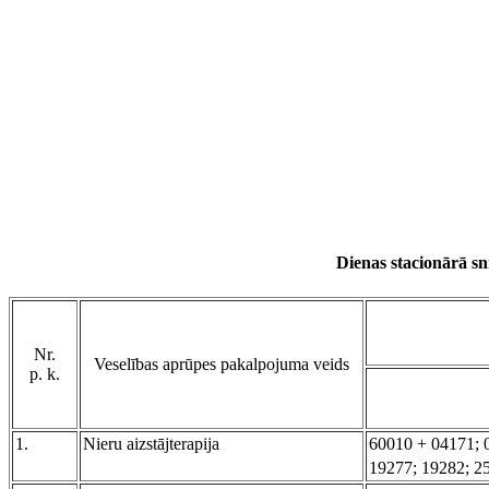
Dienas stacionārā s
Nr.
Veselības aprūpes pakalpojuma veids
p. k.
1.
Nieru aizstājterapija
60010 + 04171; 
19277; 19282; 2