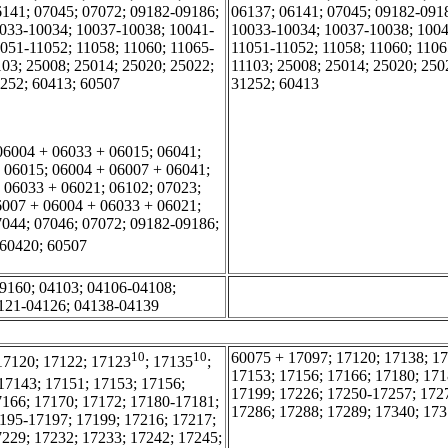
6141; 07045; 07072; 09182-09186;
06137; 06141; 07045; 09182-091
033-10034; 10037-10038; 10041-
10033-10034; 10037-10038; 1004
1051-11052; 11058; 11060; 11065-
11051-11052; 11058; 11060; 1106
103; 25008; 25014; 25020; 25022;
11103; 25008; 25014; 25020; 250
1252; 60413; 60507
31252; 60413
06004 + 06033 + 06015; 06041;
 06015; 06004 + 06007 + 06041;
 06033 + 06021; 06102; 07023;
6007 + 06004 + 06033 + 06021;
7044; 07046; 07072; 09182-09186;
 60420; 60507
9160; 04103; 04106-04108;
121-04126; 04138-04139
10
10
60075 + 17097; 17120; 17138; 17
17120; 17122; 17123
; 17135
;
17153; 17156; 17166; 17180; 17
17143; 17151; 17153; 17156;
17199; 17226; 17250-17257; 172
7166; 17170; 17172; 17180-17181;
17286; 17288; 17289; 17340; 17
195-17197; 17199; 17216; 17217;
7229; 17232; 17233; 17242; 17245;