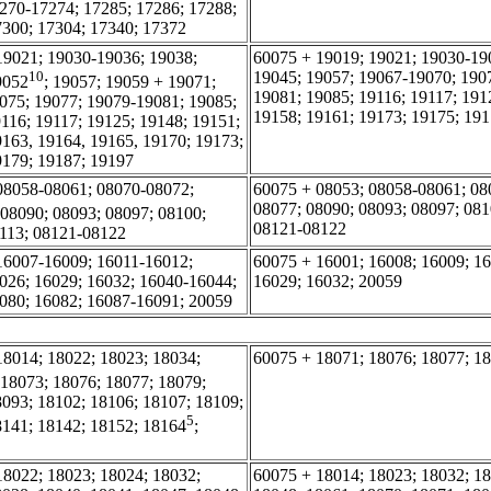
270-17274; 17285; 17286; 17288;
7300; 17304; 17340; 17372
19021; 19030-19036; 19038;
60075 + 19019; 19021; 19030-19
10
19045; 19057; 19067-19070; 190
9052
; 19057; 19059 + 19071;
19081; 19085; 19116; 19117; 191
075; 19077; 19079-19081; 19085;
19158; 19161; 19173; 19175; 191
116; 19117; 19125; 19148; 19151;
9163, 19164, 19165, 19170; 19173;
9179; 19187; 19197
08058-08061; 08070-08072;
60075 + 08053; 08058-08061; 08
08077; 08090; 08093; 08097; 081
 08090; 08093; 08097; 08100;
08121-08122
8113; 08121-08122
16007-16009; 16011-16012;
60075 + 16001; 16008; 16009; 16
026; 16029; 16032; 16040-16044;
16029; 16032; 20059
080; 16082; 16087-16091; 20059
18014; 18022; 18023; 18034;
60075 + 18071; 18076; 18077; 1
 18073; 18076; 18077; 18079;
8093; 18102; 18106; 18107; 18109;
5
8141; 18142; 18152; 18164
;
18022; 18023; 18024; 18032;
60075 + 18014; 18023; 18032; 18