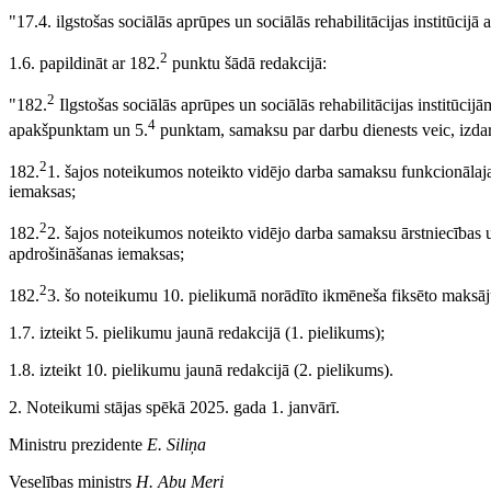
"17.4. ilgstošas sociālās aprūpes un sociālās rehabilitācijas institūcijā 
2
1.6. papildināt ar 182.
punktu šādā redakcijā:
2
"182.
Ilgstošas sociālās aprūpes un sociālās rehabilitācijas institūci
4
apakšpunktam un 5.
punktam, samaksu par darbu dienests veic, izda
2
182.
1. šajos noteikumos noteikto vidējo darba samaksu funkcionālaj
iemaksas;
2
182.
2. šajos noteikumos noteikto vidējo darba samaksu ārstniecības
apdrošināšanas iemaksas;
2
182.
3. šo noteikumu 10. pielikumā norādīto ikmēneša fiksēto maksā
1.7. izteikt 5. pielikumu jaunā redakcijā (1. pielikums);
1.8. izteikt 10. pielikumu jaunā redakcijā (2. pielikums).
2. Noteikumi stājas spēkā 2025. gada 1. janvārī.
Ministru prezidente
E. Siliņa
Veselības ministrs
H. Abu Meri