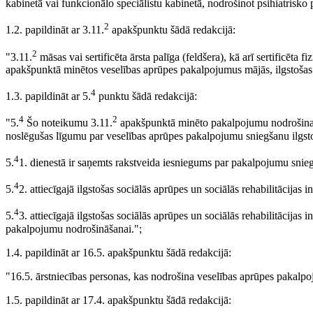
kabinetā vai funkcionālo speciālistu kabinetā, nodrošinot psihiatrisko 
2
1.2. papildināt ar 3.11.
apakšpunktu šādā redakcijā:
2
"3.11.
māsas vai sertificēta ārsta palīga (feldšera), kā arī sertificēta
apakšpunktā minētos veselības aprūpes pakalpojumus mājās, ilgstošas soc
4
1.3. papildināt ar 5.
punktu šādā redakcijā:
4
2
"5.
Šo noteikumu 3.11.
apakšpunktā minēto pakalpojumu nodrošina ilg
noslēgušas līgumu par veselības aprūpes pakalpojumu sniegšanu ilgstoša
4
5.
1. dienestā ir saņemts rakstveida iesniegums par pakalpojumu snie
4
5.
2. attiecīgajā ilgstošas sociālās aprūpes un sociālās rehabilitācijas
4
5.
3. attiecīgajā ilgstošas sociālās aprūpes un sociālās rehabilitācijas i
pakalpojumu nodrošināšanai.";
1.4. papildināt ar 16.5. apakšpunktu šādā redakcijā:
"16.5. ārstniecības personas, kas nodrošina veselības aprūpes pakalpoju
1.5. papildināt ar 17.4. apakšpunktu šādā redakcijā: