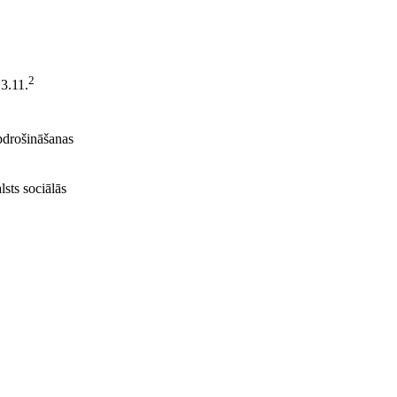
2
 3.11.
pdrošināšanas
sts sociālās