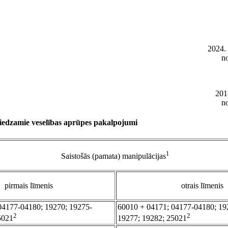
2024.
n
201
n
niedzamie veselības aprūpes pakalpojumi
1
Saistošās (pamata) manipulācijas
pirmais līmenis
otrais līmenis
04177-04180; 19270; 19275-
60010 + 04171; 04177-04180; 19
2
2
5021
19277; 19282; 25021