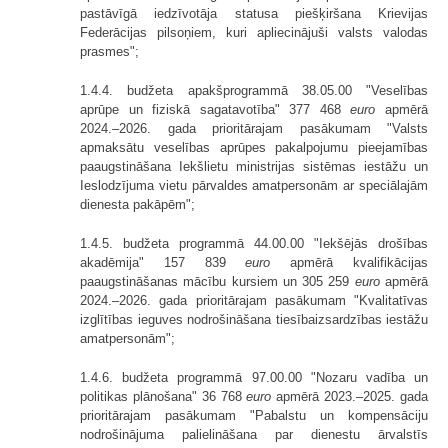
pastāvīgā iedzīvotāja statusa piešķiršana Krievijas
Federācijas pilsoņiem, kuri apliecinājuši valsts valodas
prasmes";
1.4.4. budžeta apakšprogrammā 38.05.00 "Veselības
aprūpe un fiziskā sagatavotība" 377 468
euro
apmērā
2024.–2026. gada prioritārajam pasākumam "Valsts
apmaksātu veselības aprūpes pakalpojumu pieejamības
paaugstināšana Iekšlietu ministrijas sistēmas iestāžu un
Ieslodzījuma vietu pārvaldes amatpersonām ar speciālajām
dienesta pakāpēm";
1.4.5. budžeta programmā 44.00.00 "Iekšējās drošības
akadēmija" 157 839
euro
apmērā kvalifikācijas
paaugstināšanas mācību kursiem un 305 259
euro
apmērā
2024.–2026. gada prioritārajam pasākumam "Kvalitatīvas
izglītības ieguves nodrošināšana tiesībaizsardzības iestāžu
amatpersonām";
1.4.6. budžeta programmā 97.00.00 "Nozaru vadība un
politikas plānošana" 36 768
euro
apmērā 2023.–2025. gada
prioritārajam pasākumam "Pabalstu un kompensāciju
nodrošinājuma palielināšana par dienestu ārvalstīs