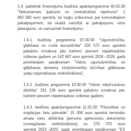
1.4. palielināt finansējumu budžeta apakšprogrammā 40.02.00
"Nekustamais īpašums un centralizētais iepirkums" 1
892 082
euro
apmērā, lai segtu izdevumus par komunālajiem
pakalpojumiem, tai skaitā saistībā ar pakalpojumu cenu
pieaugumu, un samazināt finansējumu:
1.4.1. budžeta programmā 07.00.00 "Ugunsdrošība,
glābšana un civilā aizsardzība" 320 572
euro
apmērā
pabalstu izmaksai pēc katriem pieciem nepārtrauktas
izdienas gadiem un 142 667
euro
apmērā 2024.–2026. gada
prioritārajam pasākumam "Valsts ugunsdzēsības un
glābšanas dienesta struktūrvienību dzīvības glābšanas
spēju stiprināšanas nodrošināšana";
1.4.2. budžeta programmā 10.00.00 "Valsts robežsardzes
darbība" 261 139
euro
apmērā pabalstu izmaksai pēc
katriem pieciem nepārtrauktas izdienas gadiem;
1.4.3. budžeta apakšprogrammā 11.01.00 "Pilsonības un
migrācijas lietu pārvalde" 15 000
euro
apmērā terminētu
amata vietu atlīdzībai (personu apliecinošu dokumentu
izsniegšanas nodrošināšana) un 275 370
euro
apmērā 2023.–2025. gada prioritārajam pasākumam "ES