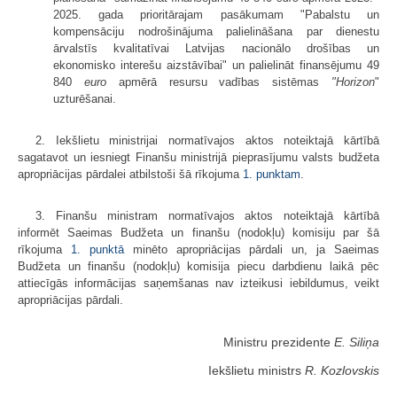
2025. gada prioritārajam pasākumam "Pabalstu un
kompensāciju nodrošinājuma palielināšana par dienestu
ārvalstīs kvalitatīvai Latvijas nacionālo drošības un
ekonomisko interešu aizstāvībai" un palielināt finansējumu 49
840
euro
apmērā resursu vadības sistēmas
"Horizon
"
uzturēšanai.
2. Iekšlietu ministrijai normatīvajos aktos noteiktajā kārtībā
sagatavot un iesniegt Finanšu ministrijā pieprasījumu valsts budžeta
apropriācijas pārdalei atbilstoši šā rīkojuma
1. punktam
.
3. Finanšu ministram normatīvajos aktos noteiktajā kārtībā
informēt Saeimas Budžeta un finanšu (nodokļu) komisiju par šā
rīkojuma
1. punktā
minēto apropriācijas pārdali un, ja Saeimas
Budžeta un finanšu (nodokļu) komisija piecu darbdienu laikā pēc
attiecīgās informācijas saņemšanas nav izteikusi iebildumus, veikt
apropriācijas pārdali.
Ministru prezidente
E. Siliņa
Iekšlietu ministrs
R. Kozlovskis