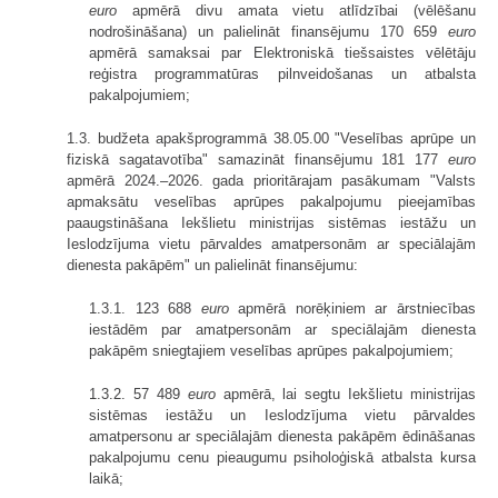
euro
apmērā divu amata vietu atlīdzībai (vēlēšanu
nodrošināšana) un palielināt finansējumu 170 659
euro
apmērā samaksai par Elektroniskā tiešsaistes vēlētāju
reģistra programmatūras pilnveidošanas un atbalsta
pakalpojumiem;
1.3. budžeta apakšprogrammā 38.05.00 "Veselības aprūpe un
fiziskā sagatavotība" samazināt finansējumu 181 177
euro
apmērā 2024.–2026. gada prioritārajam pasākumam "Valsts
apmaksātu veselības aprūpes pakalpojumu pieejamības
paaugstināšana Iekšlietu ministrijas sistēmas iestāžu un
Ieslodzījuma vietu pārvaldes amatpersonām ar speciālajām
dienesta pakāpēm" un palielināt finansējumu:
1.3.1. 123 688
euro
apmērā norēķiniem ar ārstniecības
iestādēm par amatpersonām ar speciālajām dienesta
pakāpēm sniegtajiem veselības aprūpes pakalpojumiem;
1.3.2. 57 489
euro
apmērā, lai segtu Iekšlietu ministrijas
sistēmas iestāžu un Ieslodzījuma vietu pārvaldes
amatpersonu ar speciālajām dienesta pakāpēm ēdināšanas
pakalpojumu cenu pieaugumu psiholoģiskā atbalsta kursa
laikā;