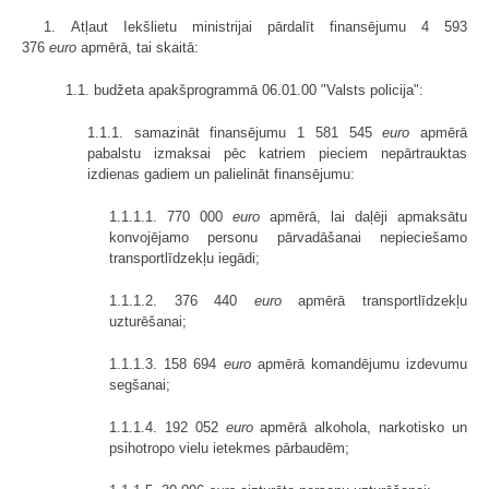
1. Atļaut Iekšlietu ministrijai pārdalīt finansējumu 4 593
376
euro
apmērā, tai skaitā:
1.1. budžeta apakšprogrammā 06.01.00 "Valsts policija":
1.1.1. samazināt finansējumu 1 581 545
euro
apmērā
pabalstu izmaksai pēc katriem pieciem nepārtrauktas
izdienas gadiem un palielināt finansējumu:
1.1.1.1. 770 000
euro
apmērā, lai daļēji apmaksātu
konvojējamo personu pārvadāšanai nepieciešamo
transportlīdzekļu iegādi;
1.1.1.2. 376 440
euro
apmērā transportlīdzekļu
uzturēšanai;
1.1.1.3. 158 694
euro
apmērā komandējumu izdevumu
segšanai;
1.1.1.4. 192 052
euro
apmērā alkohola, narkotisko un
psihotropo vielu ietekmes pārbaudēm;