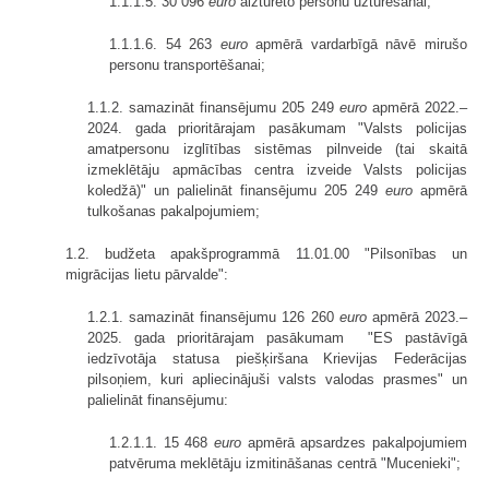
1.1.1.5. 30 096
euro
aizturēto personu uzturēšanai;
1.1.1.6. 54 263
euro
apmērā vardarbīgā nāvē mirušo
personu transportēšanai;
1.1.2. samazināt finansējumu 205 249
euro
apmērā 2022.–
2024. gada prioritārajam pasākumam "Valsts policijas
amatpersonu izglītības sistēmas pilnveide (tai skaitā
izmeklētāju apmācības centra izveide Valsts policijas
koledžā)" un palielināt finansējumu 205 249
euro
apmērā
tulkošanas pakalpojumiem;
1.2. budžeta apakšprogrammā 11.01.00 "Pilsonības un
migrācijas lietu pārvalde":
1.2.1. samazināt finansējumu 126 260
euro
apmērā 2023.–
2025. gada prioritārajam pasākumam "ES pastāvīgā
iedzīvotāja statusa piešķiršana Krievijas Federācijas
pilsoņiem, kuri apliecinājuši valsts valodas prasmes" un
palielināt finansējumu:
1.2.1.1. 15 468
euro
apmērā apsardzes pakalpojumiem
patvēruma meklētāju izmitināšanas centrā "Mucenieki";