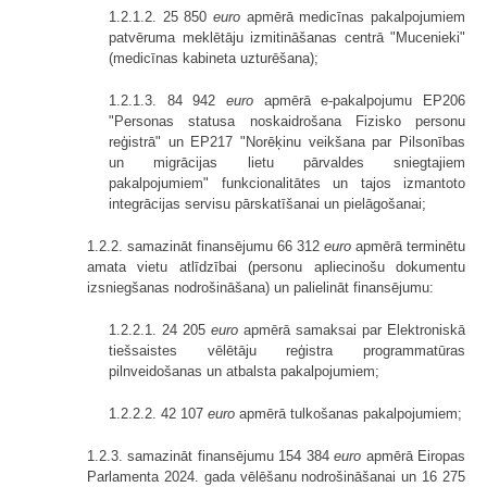
1.2.1.2. 25 850
euro
apmērā medicīnas pakalpojumiem
patvēruma meklētāju izmitināšanas centrā "Mucenieki"
(medicīnas kabineta uzturēšana);
1.2.1.3. 84 942
euro
apmērā e-pakalpojumu EP206
"Personas statusa noskaidrošana Fizisko personu
reģistrā" un EP217 "Norēķinu veikšana par Pilsonības
un migrācijas lietu pārvaldes sniegtajiem
pakalpojumiem" funkcionalitātes un tajos izmantoto
integrācijas servisu pārskatīšanai un pielāgošanai;
1.2.2. samazināt finansējumu 66 312
euro
apmērā terminētu
amata vietu atlīdzībai (personu apliecinošu dokumentu
izsniegšanas nodrošināšana) un palielināt finansējumu:
1.2.2.1. 24 205
euro
apmērā samaksai par Elektroniskā
tiešsaistes vēlētāju reģistra programmatūras
pilnveidošanas un atbalsta pakalpojumiem;
1.2.2.2. 42 107
euro
apmērā tulkošanas pakalpojumiem;
1.2.3. samazināt finansējumu 154 384
euro
apmērā Eiropas
Parlamenta 2024. gada vēlēšanu nodrošināšanai un 16 275