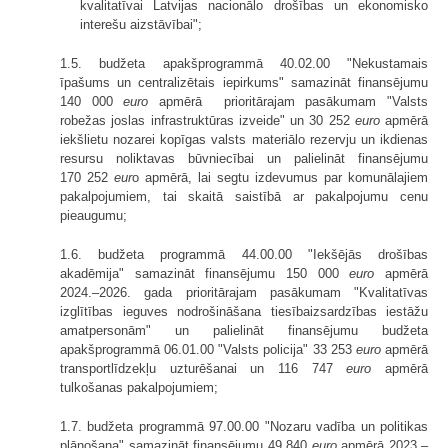
kvalitatīvai Latvijas nacionālo drošības un ekonomisko
interešu aizstāvībai";
1.5. budžeta apakšprogrammā 40.02.00 "Nekustamais
īpašums un centralizētais iepirkums" samazināt finansējumu
140 000
euro
apmērā prioritārajam pasākumam "Valsts
robežas joslas infrastruktūras izveide" un 30 252
euro
apmērā
iekšlietu nozarei kopīgas valsts materiālo rezervju un ikdienas
resursu noliktavas būvniecībai un palielināt finansējumu
170 252
eur
o apmērā, lai segtu izdevumus par komunālajiem
pakalpojumiem, tai skaitā saistībā ar pakalpojumu cenu
pieaugumu;
1.6. budžeta programmā 44.00.00 "Iekšējās drošības
akadēmija" samazināt finansējumu 150 000
euro
apmērā
2024.–2026. gada prioritārajam pasākumam "Kvalitatīvas
izglītības ieguves nodrošināšana tiesībaizsardzības iestāžu
amatpersonām" un palielināt finansējumu budžeta
apakšprogrammā 06.01.00 "Valsts policija" 33 253
euro
apmērā
transportlīdzekļu uzturēšanai un 116 747
euro
apmērā
tulkošanas pakalpojumiem;
1.7. budžeta programmā 97.00.00 "Nozaru vadība un politikas
plānošana" samazināt finansējumu 49 840
euro
apmērā 2023.–