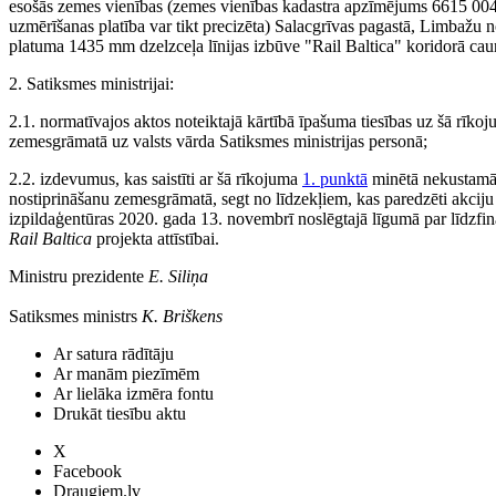
esošās zemes vienības (zemes vienības kadastra apzīmējums 6615 004 
uzmērīšanas platība var tikt precizēta) Salacgrīvas pagastā, Limbažu 
platuma 1435 mm dzelzceļa līnijas izbūve "Rail Baltica" koridorā caur
2. Satiksmes ministrijai:
2.1. normatīvajos aktos noteiktajā kārtībā īpašuma tiesības uz šā rīko
zemesgrāmatā uz valsts vārda Satiksmes ministrijas personā;
2.2. izdevumus, kas saistīti ar šā rīkojuma
1. punktā
minētā nekustamā 
nostiprināšanu zemesgrāmatā, segt no līdzekļiem, kas paredzēti akciju
izpildaģentūras 2020. gada 13. novembrī noslēgtajā līgumā par līdzfinan
Rail Baltica
projekta attīstībai.
Ministru prezidente
E. Siliņa
Satiksmes ministrs
K. Briškens
Ar satura rādītāju
Ar manām piezīmēm
Ar lielāka izmēra fontu
Drukāt tiesību aktu
X
Facebook
Draugiem.lv