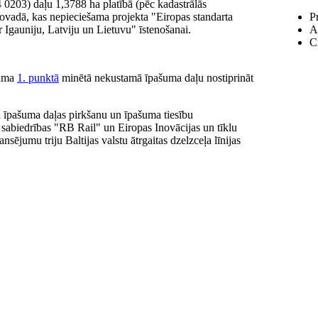
0203) daļu 1,3788 ha platībā (pēc kadastrālās
novadā, kas nepieciešama projekta "Eiropas standarta
P
 Igauniju, Latviju un Lietuvu" īstenošanai.
An
Ci
juma
1. punktā
minētā nekustamā īpašuma daļu nostiprināt
īpašuma daļas pirkšanu un īpašuma tiesību
 sabiedrības "RB Rail" un Eiropas Inovācijas un tīklu
sējumu triju Baltijas valstu ātrgaitas dzelzceļa līnijas