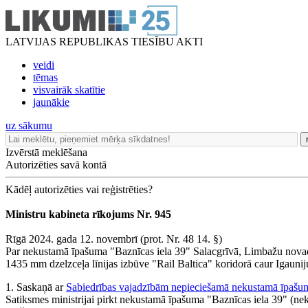
LATVIJAS REPUBLIKAS TIESĪBU AKTI
veidi
tēmas
visvairāk skatītie
jaunākie
uz sākumu
Izvērstā meklēšana
Autorizēties savā kontā
Kādēļ autorizēties vai reģistrēties?
Ministru kabineta rīkojums Nr. 945
Rīgā 2024. gada 12. novembrī (prot. Nr. 48 14. §)
Par nekustamā īpašuma "Baznīcas iela 39" Salacgrīvā, Limbažu novadā
1435 mm dzelzceļa līnijas izbūve "Rail Baltica" koridorā caur Igaunij
1. Saskaņā ar
Sabiedrības vajadzībām nepieciešamā nekustamā īpašum
Satiksmes ministrijai pirkt nekustamā īpašuma "Baznīcas iela 39" (n