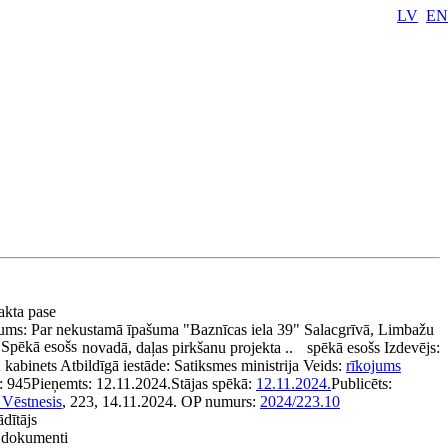
LV
EN
 akta pase
ums:
Par nekustamā īpašuma "Baznīcas iela 39" Salacgrīvā, Limbažu
Spēkā esošs
novadā, daļas pirkšanu projekta ..
spēkā esošs
Izdevējs:
 kabinets
Atbildīgā iestāde:
Satiksmes ministrija
Veids:
rīkojums
:
945
Pieņemts:
12.11.2024.
Stājas spēkā:
12.11.2024.
Publicēts:
 Vēstnesis
, 223, 14.11.2024.
OP numurs:
2024/223.10
ādītājs
e dokumenti