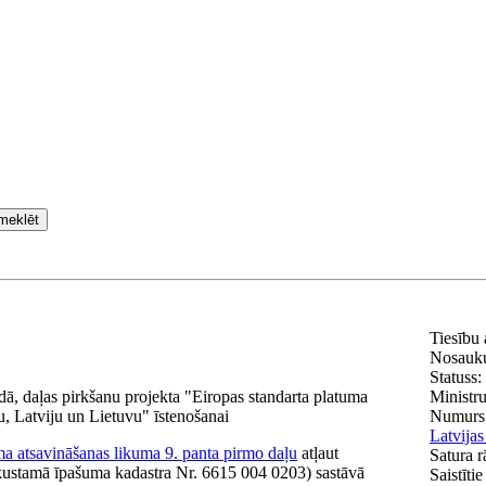
meklēt
Tiesību
Nosauk
Statuss:
, daļas pirkšanu projekta "Eiropas standarta platuma
Ministru
u, Latviju un Lietuvu" īstenošanai
Numurs
Latvijas
a atsavināšanas likuma 9. panta pirmo daļu
atļaut
Satura r
ekustamā īpašuma kadastra Nr. 6615 004 0203) sastāvā
Saistīti