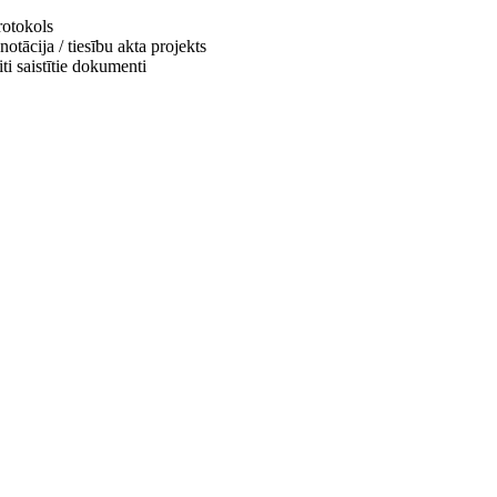
rotokols
otācija / tiesību akta projekts
ti saistītie dokumenti