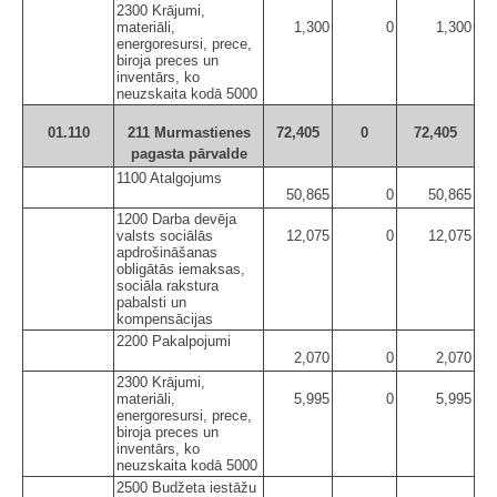
2300 Krājumi,
materiāli,
1,300
0
1,300
energoresursi, prece,
biroja preces un
inventārs, ko
neuzskaita kodā 5000
01.110
211 Murmastienes
72,405
0
72,405
pagasta pārvalde
1100 Atalgojums
50,865
0
50,865
1200 Darba devēja
valsts sociālās
12,075
0
12,075
apdrošināšanas
obligātās iemaksas,
sociāla rakstura
pabalsti un
kompensācijas
2200 Pakalpojumi
2,070
0
2,070
2300 Krājumi,
materiāli,
5,995
0
5,995
energoresursi, prece,
biroja preces un
inventārs, ko
neuzskaita kodā 5000
2500 Budžeta iestāžu