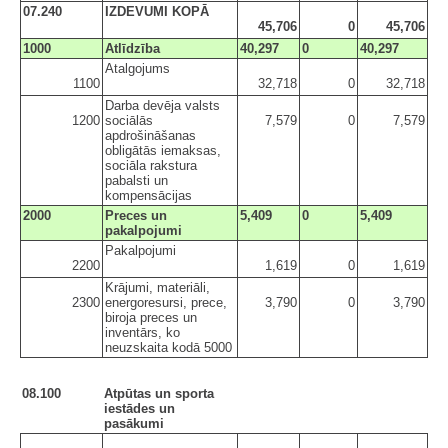
07.240
IZDEVUMI KOPĀ
45,706
0
45,706
1000
Atlīdzība
40,297
0
40,297
Atalgojums
1100
32,718
0
32,718
Darba devēja valsts
1200
sociālās
7,579
0
7,579
apdrošināšanas
obligātās iemaksas,
sociāla rakstura
pabalsti un
kompensācijas
2000
Preces un
5,409
0
5,409
pakalpojumi
Pakalpojumi
2200
1,619
0
1,619
Krājumi, materiāli,
2300
energoresursi, prece,
3,790
0
3,790
biroja preces un
inventārs, ko
neuzskaita kodā 5000
08.100
Atpūtas un sporta
iestādes un
pasākumi