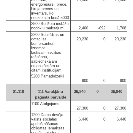
energoresursi, prece,
biroja preces un
inventārs, ko
neuzskaita kodā 5000
2500 Budžeta iestāžu
nodokļu maksājumi
2,400
-692
1,708
3200 Subsīdijas un
dotācijas
20,230
0
20,230
komersantiem,
izņemot
lauksaimniecības
ražošanu,
sabiedriskajām
organizācijām un
citām institūcijām
5200 Pamatlīdzekļi
800
0
800
01.110
111 Varakļānu
36,840
0
36,840
pagasta pārvalde
1100 Atalgojums
27,300
0
27,300
1200 Darba devēja
valsts sociālās
6,440
0
6,440
apdrošināšanas
obligātās iemaksas,
sociāla rakstura