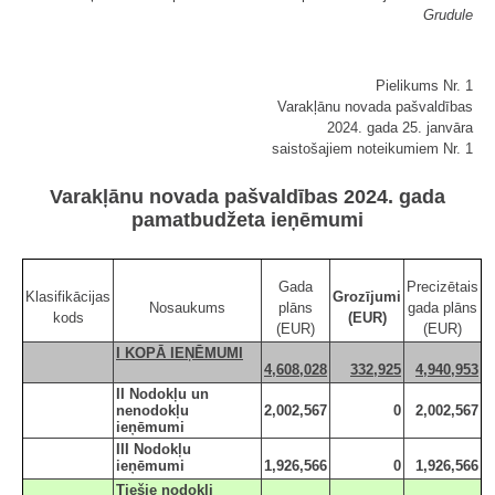
Grudule
Pielikums Nr. 1
Varakļānu novada pašvaldības
2024. gada 25. janvāra
saistošajiem noteikumiem Nr. 1
Varakļānu novada pašvaldības 2024. gada
pamatbudžeta ieņēmumi
Gada
Precizētais
Klasifikācijas
Grozījumi
Nosaukums
plāns
gada plāns
kods
(EUR)
(EUR)
(EUR)
I KOPĀ IEŅĒMUMI
4,608,028
332,925
4,940,953
II Nodokļu un
nenodokļu
2,002,567
0
2,002,567
ieņēmumi
III Nodokļu
ieņēmumi
1,926,566
0
1,926,566
Tiešie nodokļi