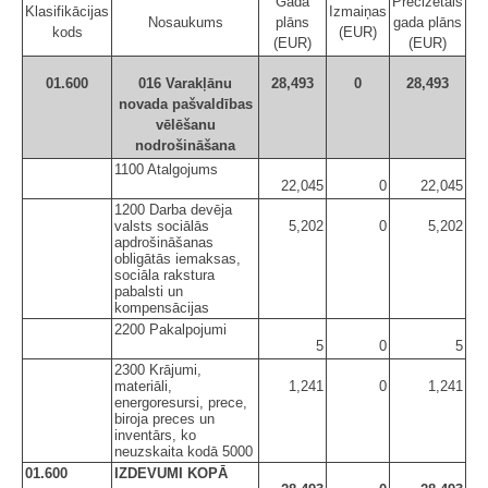
Gada
Precizētais
Klasifikācijas
Izmaiņas
Nosaukums
plāns
gada plāns
kods
(EUR)
(EUR)
(EUR)
01.600
016 Varakļānu
28,493
0
28,493
novada pašvaldības
vēlēšanu
nodrošināšana
1100 Atalgojums
22,045
0
22,045
1200 Darba devēja
valsts sociālās
5,202
0
5,202
apdrošināšanas
obligātās iemaksas,
sociāla rakstura
pabalsti un
kompensācijas
2200 Pakalpojumi
5
0
5
2300 Krājumi,
materiāli,
1,241
0
1,241
energoresursi, prece,
biroja preces un
inventārs, ko
neuzskaita kodā 5000
01.600
IZDEVUMI KOPĀ