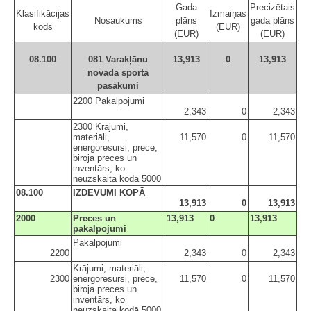
Gada
Precizētais
Klasifikācijas
Izmaiņas
Nosaukums
plāns
gada plāns
kods
(EUR)
(EUR)
(EUR)
08.100
081 Varakļānu
13,913
0
13,913
novada sporta
pasākumi
2200 Pakalpojumi
2,343
0
2,343
2300 Krājumi,
materiāli,
11,570
0
11,570
energoresursi, prece,
biroja preces un
inventārs, ko
neuzskaita kodā 5000
08.100
IZDEVUMI KOPĀ
13,913
0
13,913
2000
Preces un
13,913
0
13,913
pakalpojumi
Pakalpojumi
2200
2,343
0
2,343
Krājumi, materiāli,
2300
energoresursi, prece,
11,570
0
11,570
biroja preces un
inventārs, ko
neuzskaita kodā 5000