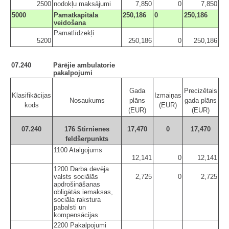
2500
nodokļu maksājumi
7,850
0
7,850
5000
Pamatkapitāla
250,186
0
250,186
veidošana
Pamatlīdzekļi
5200
250,186
0
250,186
07.240
Pārējie ambulatorie
pakalpojumi
Gada
Precizētais
Klasifikācijas
Izmaiņas
Nosaukums
plāns
gada plāns
kods
(EUR)
(EUR)
(EUR)
07.240
176 Stirnienes
17,470
0
17,470
feldšerpunkts
1100 Atalgojums
12,141
0
12,141
1200 Darba devēja
valsts sociālās
2,725
0
2,725
apdrošināšanas
obligātās iemaksas,
sociāla rakstura
pabalsti un
kompensācijas
2200 Pakalpojumi