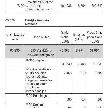
Pašvaldību budžeta
7200
uzturēšanas
191,936
8,704
200,640
izdevumu transferti
03.390
Pārējās tieslietu
iestādes
Gada
Precizētais
Klasifikācijas
Izmaiņas
Nosaukums
plāns
gada plāns
kods
(EUR)
(EUR)
(EUR)
03.390
033 Varakļānu
40,368
-8,704
31,664
novada bāriņtiesa
1100 Atalgojums
31,340
-7,408
23,932
1200 Darba devēja
valsts sociālās
7,468
-579
6,889
apdrošināšanas
obligātās iemaksas,
sociāla rakstura
pabalsti un
kompensācijas
2200 Pakalpojumi
880
-714
166
2300 Krājumi,