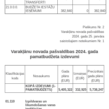
TRANSFERTI
21.0.0.0.
BUDŽETA IESTĀŽU
IEŅĒMUMI
382,840
0
382,840
Pielikums Nr. 2
Varakļānu novada pašvaldības
2024. gada 25. janvāra
saistošajiem noteikumiem Nr. 1
Varakļānu novada pašvaldības 2024. gada
pamatbudžeta izdevumi
Gada
Precizētais
Klasifikācijas
Izmaiņas
Nosaukums
plāns
gada plāns
kods
(EUR)
(EUR)
(EUR)
KOPĀ IZDEVUMI (1-
PAMATBUDŽETS)
5,405,322
332,925
5,738,247
01.110
Izpildvaras un
likumdošanas varas
institūcijas