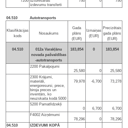
7200
uzturēšanas
750
0
750
izdevumu transferti
04.510
Autotransports
Gada
Precizētais
Klasifikācijas
Izmaiņas
Nosaukums
plāns
gada plāns
kods
(EUR)
(EUR)
(EUR)
04.510
012a Varakļānu
183,854
0
183,854
novada pašvaldības
-autotransports
2200 Pakalpojumi
25,580
0
25,580
2300 Krājumi,
materiāli,
79,978
-6,700
73,278
energoresursi, prece,
biroja preces un
inventārs, ko
neuzskaita kodā 5000
5200 Pamatlīdzekļi
0
6,700
6,700
F4002 Aizņēmumi
78,296
0
78,296
04.510
IZDEVUMI KOPĀ