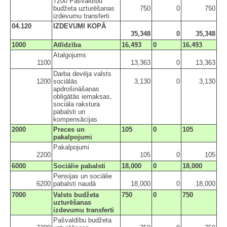
7200 Pašvaldību
budžeta uzturēšanas
750
0
750
izdevumu transferti
04.120
IZDEVUMI KOPĀ
35,348
0
35,348
1000
Atlīdzība
16,493
0
16,493
Atalgojums
1100
13,363
0
13,363
Darba devēja valsts
1200
sociālās
3,130
0
3,130
apdrošināšanas
obligātās iemaksas,
sociāla rakstura
pabalsti un
kompensācijas
2000
Preces un
105
0
105
pakalpojumi
Pakalpojumi
2200
105
0
105
6000
Sociālie pabalsti
18,000
0
18,000
Pensijas un sociālie
6200
pabalsti naudā
18,000
0
18,000
7000
Valsts budžeta
750
0
750
uzturēšanas
izdevumu transferti
Pašvaldību budžeta