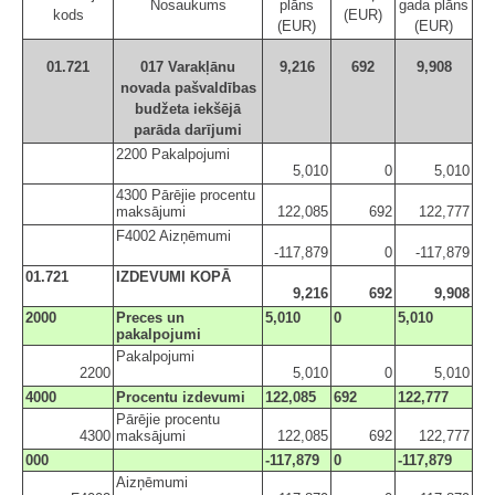
Nosaukums
plāns
gada plāns
kods
(EUR)
(EUR)
(EUR)
01.721
017 Varakļānu
9,216
692
9,908
novada pašvaldības
budžeta iekšējā
parāda darījumi
2200 Pakalpojumi
5,010
0
5,010
4300 Pārējie procentu
maksājumi
122,085
692
122,777
F4002 Aizņēmumi
-117,879
0
-117,879
01.721
IZDEVUMI KOPĀ
9,216
692
9,908
2000
Preces un
5,010
0
5,010
pakalpojumi
Pakalpojumi
2200
5,010
0
5,010
4000
Procentu izdevumi
122,085
692
122,777
Pārējie procentu
4300
maksājumi
122,085
692
122,777
000
-117,879
0
-117,879
Aizņēmumi