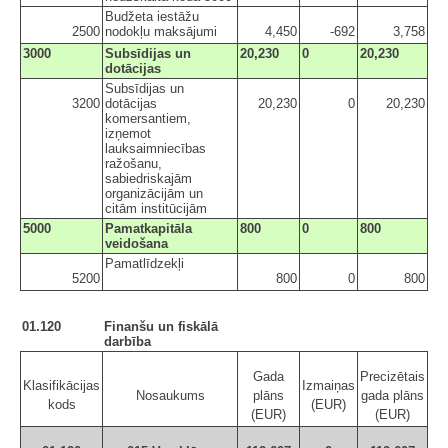
Budžeta iestāžu
2500
nodokļu maksājumi
4,450
-692
3,758
3000
Subsīdijas un
20,230
0
20,230
dotācijas
Subsīdijas un
3200
dotācijas
20,230
0
20,230
komersantiem,
izņemot
lauksaimniecības
ražošanu,
sabiedriskajām
organizācijām un
citām institūcijām
5000
Pamatkapitāla
800
0
800
veidošana
Pamatlīdzekļi
5200
800
0
800
01.120
Finanšu un fiskālā
darbība
Gada
Precizētais
Klasifikācijas
Izmaiņas
Nosaukums
plāns
gada plāns
kods
(EUR)
(EUR)
(EUR)