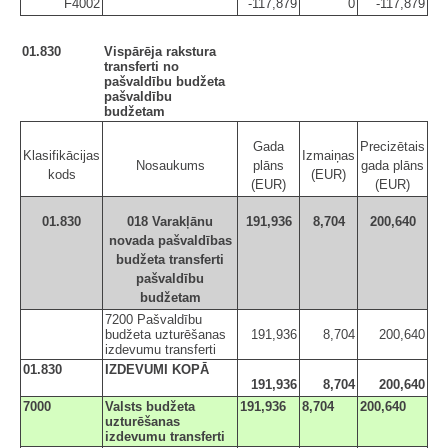
F4002
-117,879
0
-117,879
01.830
Vispārēja rakstura
transferti no
pašvaldību budžeta
pašvaldību
budžetam
Gada
Precizētais
Klasifikācijas
Izmaiņas
Nosaukums
plāns
gada plāns
kods
(EUR)
(EUR)
(EUR)
01.830
018 Varakļānu
191,936
8,704
200,640
novada pašvaldības
budžeta transferti
pašvaldību
budžetam
7200 Pašvaldību
budžeta uzturēšanas
191,936
8,704
200,640
izdevumu transferti
01.830
IZDEVUMI KOPĀ
191,936
8,704
200,640
7000
Valsts budžeta
191,936
8,704
200,640
uzturēšanas
izdevumu transferti