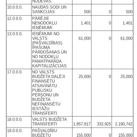
NODEVAS
10.0.0.0.
NAUDAS SODI UN
SANKCIJAS
500
0
500
12.0.0.0.
PĀRĒJIE
NENODOKĻU
1,401
0
1,401
IEŅĒMUMI
13.0.0.0.
IEŅĒMUMI NO
VALSTS
61,000
0
61,000
(PAŠVALDĪBAS)
ĪPAŠUMA
PĀRDOŠANAS UN
NO NODOKĻU
PAMATPARĀDA
KAPITALIZĀCIJAS
17.0.0.0.
NO VALSTS
BUDŽETA DAĻĒJI
25,000
0
25,000
FINANSĒTU
ATSAVINĀTU
PUBLISKU
PERSONU UN
BUDŽETA
NEFINANSĒTU
IESTĀŽU
TRANSFERTI
18.0.0.0.
VALSTS BUDŽETA
TRANSFERTI
1,857,817
332,925
2,190,742
19.0.0.0.
PAŠVALDĪBU
BUDŽETU
155,000
0
155,000