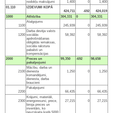
nodokļu maksājumi
1,400
0
1,400
01.110
IZDEVUMI KOPĀ
424,711
-692
424,019
1000
Atlīdzība
304,331
0
304,331
Atalgojums
1100
245,939
0
245,939
Darba devēja valsts
1200
sociālās
58,392
0
58,392
apdrošināšanas
obligātās iemaksas,
sociāla rakstura
pabalsti un
kompensācijas
2000
Preces un
99,350
-692
98,658
pakalpojumi
Mācību, darba un
2100
dienesta
1,250
0
1,250
komandējumi,
dienesta, darba
braucieni
Pakalpojumi
2200
66,435
0
66,435
Krājumi, materiāli,
2300
energoresursi, prece,
27,215
0
27,215
biroja preces un
inventārs, ko
neuzskaita kodā 5000