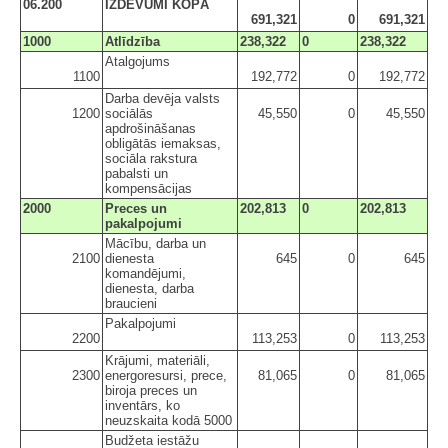
06.200
IZDEVUMI KOPĀ
691,321
0
691,321
1000
Atlīdzība
238,322
0
238,322
Atalgojums
1100
192,772
0
192,772
Darba devēja valsts
1200
sociālās
45,550
0
45,550
apdrošināšanas
obligātās iemaksas,
sociāla rakstura
pabalsti un
kompensācijas
2000
Preces un
202,813
0
202,813
pakalpojumi
Mācību, darba un
2100
dienesta
645
0
645
komandējumi,
dienesta, darba
braucieni
Pakalpojumi
2200
113,253
0
113,253
Krājumi, materiāli,
2300
energoresursi, prece,
81,065
0
81,065
biroja preces un
inventārs, ko
neuzskaita kodā 5000
Budžeta iestāžu