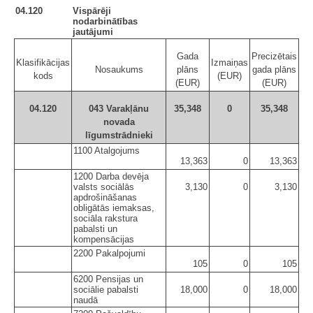
04.120
Vispārēji
nodarbinātības
jautājumi
Gada
Precizētais
Klasifikācijas
Izmaiņas
Nosaukums
plāns
gada plāns
kods
(EUR)
(EUR)
(EUR)
04.120
043 Varakļānu
35,348
0
35,348
novada
līgumstrādnieki
1100 Atalgojums
13,363
0
13,363
1200 Darba devēja
valsts sociālās
3,130
0
3,130
apdrošināšanas
obligātās iemaksas,
sociāla rakstura
pabalsti un
kompensācijas
2200 Pakalpojumi
105
0
105
6200 Pensijas un
sociālie pabalsti
18,000
0
18,000
naudā