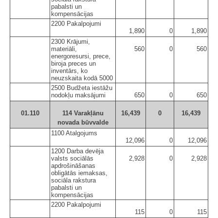
pabalsti un
kompensācijas
2200 Pakalpojumi
1,890
0
1,890
2300 Krājumi,
materiāli,
560
0
560
energoresursi, prece,
biroja preces un
inventārs, ko
neuzskaita kodā 5000
2500 Budžeta iestāžu
nodokļu maksājumi
650
0
650
01.110
114 Varakļānu
16,439
0
16,439
novada būvvalde
1100 Atalgojums
12,096
0
12,096
1200 Darba devēja
valsts sociālās
2,928
0
2,928
apdrošināšanas
obligātās iemaksas,
sociāla rakstura
pabalsti un
kompensācijas
2200 Pakalpojumi
115
0
115