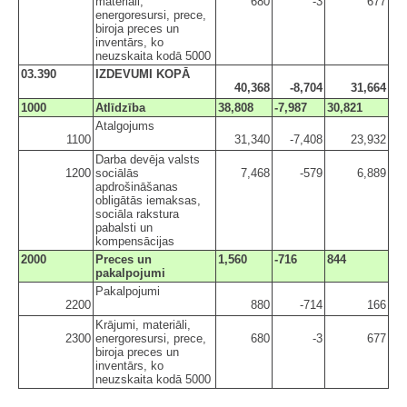
materiāli,
680
-3
677
energoresursi, prece,
biroja preces un
inventārs, ko
neuzskaita kodā 5000
03.390
IZDEVUMI KOPĀ
40,368
-8,704
31,664
1000
Atlīdzība
38,808
-7,987
30,821
Atalgojums
1100
31,340
-7,408
23,932
Darba devēja valsts
1200
sociālās
7,468
-579
6,889
apdrošināšanas
obligātās iemaksas,
sociāla rakstura
pabalsti un
kompensācijas
2000
Preces un
1,560
-716
844
pakalpojumi
Pakalpojumi
2200
880
-714
166
Krājumi, materiāli,
2300
energoresursi, prece,
680
-3
677
biroja preces un
inventārs, ko
neuzskaita kodā 5000