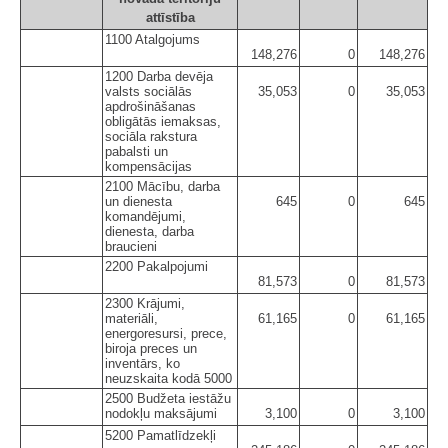
attīstība
1100 Atalgojums
148,276
0
148,276
1200 Darba devēja
valsts sociālās
35,053
0
35,053
apdrošināšanas
obligātās iemaksas,
sociāla rakstura
pabalsti un
kompensācijas
2100 Mācību, darba
un dienesta
645
0
645
komandējumi,
dienesta, darba
braucieni
2200 Pakalpojumi
81,573
0
81,573
2300 Krājumi,
materiāli,
61,165
0
61,165
energoresursi, prece,
biroja preces un
inventārs, ko
neuzskaita kodā 5000
2500 Budžeta iestāžu
nodokļu maksājumi
3,100
0
3,100
5200 Pamatlīdzekļi