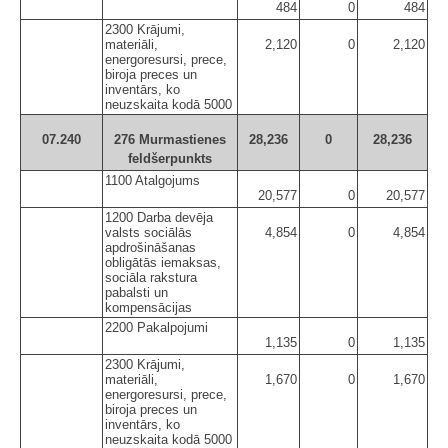
484
0
484
2300 Krājumi,
materiāli,
2,120
0
2,120
energoresursi, prece,
biroja preces un
inventārs, ko
neuzskaita kodā 5000
07.240
276 Murmastienes
28,236
0
28,236
feldšerpunkts
1100 Atalgojums
20,577
0
20,577
1200 Darba devēja
valsts sociālās
4,854
0
4,854
apdrošināšanas
obligātās iemaksas,
sociāla rakstura
pabalsti un
kompensācijas
2200 Pakalpojumi
1,135
0
1,135
2300 Krājumi,
materiāli,
1,670
0
1,670
energoresursi, prece,
biroja preces un
inventārs, ko
neuzskaita kodā 5000