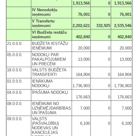
1,913,566
0
1,913,566
IV Nenodokļu
ieņēmumi
76,001
0
76,001
V Transfertu
ieņēmumi
2,202,621
332,925
2,535,546
VI Budžeta iestāžu
ieņēmumi
402,840
0
402,840
21.0.0.0.
BUDŽETA IESTĀŽU
IEŅĒMUMI
20,000
0
20,000
05.0.0.0.
NODOKĻI PAR
PAKALPOJUMIEM
13,000
0
13,000
UN PRECĒM
18.0.0.0.
VALSTS BUDŽETA
TRANSFERTI
164,804
0
164,804
01.0.0.0.
IENĀKUMA
NODOKĻI
1,736,903
0
1,736,903
04.0.0.0.
ĪPAŠUMA NODOKĻI
176,663
0
176,663
08.0.0.0.
IEŅĒMUMI NO
UZŅĒMĒJDARBĪBAS
7,000
0
7,000
UN ĪPAŠUMA
09.0.0.0.
VALSTS
(PAŠVALDĪBU)
6,100
0
6,100
NODEVAS UN
KANCELEJAS