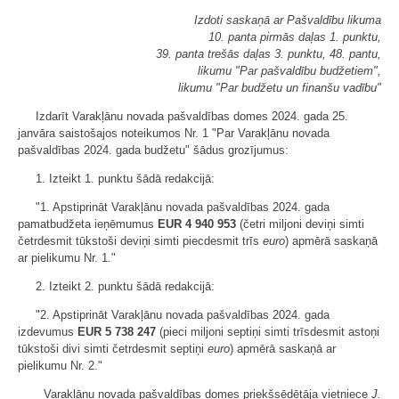
Izdoti saskaņā ar Pašvaldību likuma
10. panta pirmās daļas 1. punktu,
39. panta trešās daļas 3. punktu, 48. pantu,
likumu "Par pašvaldību budžetiem",
likumu "Par budžetu un finanšu vadību"
Izdarīt Varakļānu novada pašvaldības domes 2024. gada 25.
janvāra saistošajos noteikumos Nr. 1 "Par Varakļānu novada
pašvaldības 2024. gada budžetu" šādus grozījumus:
1. Izteikt 1. punktu šādā redakcijā:
"1. Apstiprināt Varakļānu novada pašvaldības 2024. gada
pamatbudžeta ieņēmumus
EUR 4 940 953
(četri miljoni deviņi simti
četrdesmit tūkstoši deviņi simti piecdesmit trīs
euro
) apmērā saskaņā
ar pielikumu Nr. 1."
2. Izteikt 2. punktu šādā redakcijā:
"2. Apstiprināt Varakļānu novada pašvaldības 2024. gada
izdevumus
EUR 5 738 247
(pieci miljoni septiņi simti trīsdesmit astoņi
tūkstoši divi simti četrdesmit septiņi
euro
) apmērā saskaņā ar
pielikumu Nr. 2."
Varakļānu novada pašvaldības domes priekšsēdētāja vietniece
J.