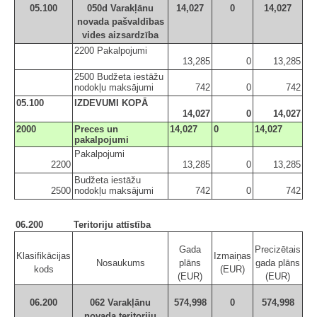
05.100
050d Varakļānu
14,027
0
14,027
novada pašvaldības
vides aizsardzība
2200 Pakalpojumi
13,285
0
13,285
2500 Budžeta iestāžu
nodokļu maksājumi
742
0
742
05.100
IZDEVUMI KOPĀ
14,027
0
14,027
2000
Preces un
14,027
0
14,027
pakalpojumi
Pakalpojumi
2200
13,285
0
13,285
Budžeta iestāžu
2500
nodokļu maksājumi
742
0
742
06.200
Teritoriju attīstība
Gada
Precizētais
Klasifikācijas
Izmaiņas
Nosaukums
plāns
gada plāns
kods
(EUR)
(EUR)
(EUR)
06.200
062 Varakļānu
574,998
0
574,998
novada teritoriju