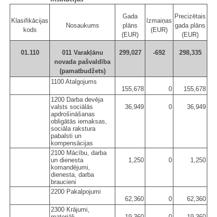
Gada
Precizētais
Klasifikācijas
Izmaiņas
Nosaukums
plāns
gada plāns
kods
(EUR)
(EUR)
(EUR)
01.110
011 Varakļānu
299,027
-692
298,335
novada pašvaldība
(pamatbudžets)
1100 Atalgojums
155,678
0
155,678
1200 Darba devēja
valsts sociālās
36,949
0
36,949
apdrošināšanas
obligātās iemaksas,
sociāla rakstura
pabalsti un
kompensācijas
2100 Mācību, darba
un dienesta
1,250
0
1,250
komandējumi,
dienesta, darba
braucieni
2200 Pakalpojumi
62,360
0
62,360
2300 Krājumi,
materiāli,
19,360
0
19,360