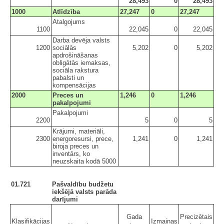
28,493
0
28,493
1000
Atlīdzība
27,247
0
27,247
Atalgojums
1100
22,045
0
22,045
Darba devēja valsts
1200
sociālās
5,202
0
5,202
apdrošināšanas
obligātās iemaksas,
sociāla rakstura
pabalsti un
kompensācijas
2000
Preces un
1,246
0
1,246
pakalpojumi
Pakalpojumi
2200
5
0
5
Krājumi, materiāli,
2300
energoresursi, prece,
1,241
0
1,241
biroja preces un
inventārs, ko
neuzskaita kodā 5000
01.721
Pašvaldību budžetu
iekšējā valsts parāda
darījumi
Gada
Precizētais
Klasifikācijas
Izmaiņas