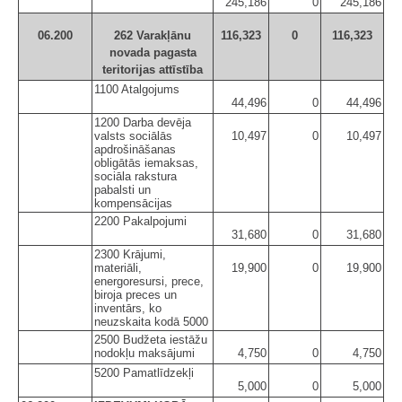
245,186
0
245,186
06.200
262 Varakļānu
116,323
0
116,323
novada pagasta
teritorijas attīstība
1100 Atalgojums
44,496
0
44,496
1200 Darba devēja
valsts sociālās
10,497
0
10,497
apdrošināšanas
obligātās iemaksas,
sociāla rakstura
pabalsti un
kompensācijas
2200 Pakalpojumi
31,680
0
31,680
2300 Krājumi,
materiāli,
19,900
0
19,900
energoresursi, prece,
biroja preces un
inventārs, ko
neuzskaita kodā 5000
2500 Budžeta iestāžu
nodokļu maksājumi
4,750
0
4,750
5200 Pamatlīdzekļi
5,000
0
5,000