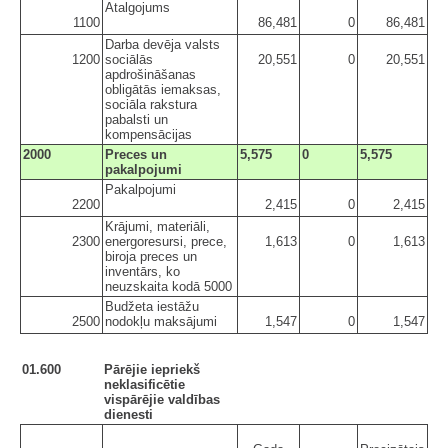
Atalgojums
1100
86,481
0
86,481
Darba devēja valsts
1200
sociālās
20,551
0
20,551
apdrošināšanas
obligātās iemaksas,
sociāla rakstura
pabalsti un
kompensācijas
2000
Preces un
5,575
0
5,575
pakalpojumi
Pakalpojumi
2200
2,415
0
2,415
Krājumi, materiāli,
2300
energoresursi, prece,
1,613
0
1,613
biroja preces un
inventārs, ko
neuzskaita kodā 5000
Budžeta iestāžu
2500
nodokļu maksājumi
1,547
0
1,547
01.600
Pārējie iepriekš
neklasificētie
vispārējie valdības
dienesti