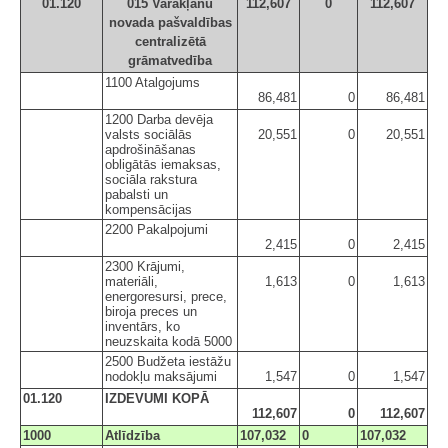
01.120
015 Varakļānu
112,607
0
112,607
novada pašvaldības
centralizētā
grāmatvedība
1100 Atalgojums
86,481
0
86,481
1200 Darba devēja
valsts sociālās
20,551
0
20,551
apdrošināšanas
obligātās iemaksas,
sociāla rakstura
pabalsti un
kompensācijas
2200 Pakalpojumi
2,415
0
2,415
2300 Krājumi,
materiāli,
1,613
0
1,613
energoresursi, prece,
biroja preces un
inventārs, ko
neuzskaita kodā 5000
2500 Budžeta iestāžu
nodokļu maksājumi
1,547
0
1,547
01.120
IZDEVUMI KOPĀ
112,607
0
112,607
1000
Atlīdzība
107,032
0
107,032