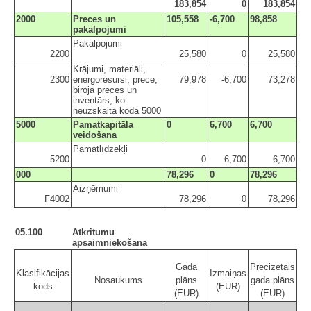
183,854
0
183,854
2000
Preces un
105,558
-6,700
98,858
pakalpojumi
Pakalpojumi
2200
25,580
0
25,580
Krājumi, materiāli,
2300
energoresursi, prece,
79,978
-6,700
73,278
biroja preces un
inventārs, ko
neuzskaita kodā 5000
5000
Pamatkapitāla
0
6,700
6,700
veidošana
Pamatlīdzekļi
5200
0
6,700
6,700
000
78,296
0
78,296
Aizņēmumi
F4002
78,296
0
78,296
05.100
Atkritumu
apsaimniekošana
Gada
Precizētais
Klasifikācijas
Izmaiņas
Nosaukums
plāns
gada plāns
kods
(EUR)
(EUR)
(EUR)