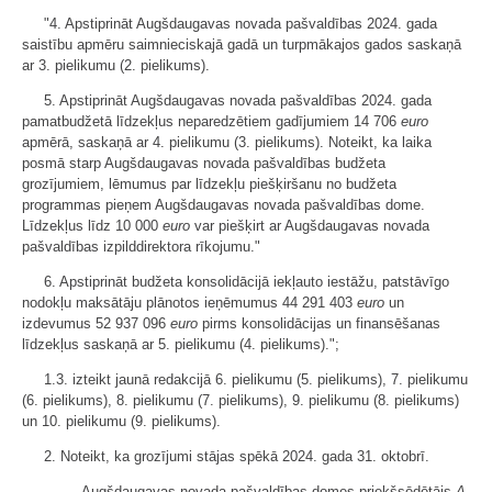
"4. Apstiprināt Augšdaugavas novada pašvaldības 2024. gada
saistību apmēru saimnieciskajā gadā un turpmākajos gados saskaņā
ar 3. pielikumu (2. pielikums).
5. Apstiprināt Augšdaugavas novada pašvaldības 2024. gada
pamatbudžetā līdzekļus neparedzētiem gadījumiem 14 706
euro
apmērā, saskaņā ar 4. pielikumu (3. pielikums). Noteikt, ka laika
posmā starp Augšdaugavas novada pašvaldības budžeta
grozījumiem, lēmumus par līdzekļu piešķiršanu no budžeta
programmas pieņem Augšdaugavas novada pašvaldības dome.
Līdzekļus līdz 10 000
euro
var piešķirt ar Augšdaugavas novada
pašvaldības izpilddirektora rīkojumu."
6. Apstiprināt budžeta konsolidācijā iekļauto iestāžu, patstāvīgo
nodokļu maksātāju plānotos ieņēmumus 44 291 403
euro
un
izdevumus 52 937 096
euro
pirms konsolidācijas un finansēšanas
līdzekļus saskaņā ar 5. pielikumu (4. pielikums).";
1.3. izteikt jaunā redakcijā 6. pielikumu (5. pielikums), 7. pielikumu
(6. pielikums), 8. pielikumu (7. pielikums), 9. pielikumu (8. pielikums)
un 10. pielikumu (9. pielikums).
2. Noteikt, ka grozījumi stājas spēkā 2024. gada 31. oktobrī.
Augšdaugavas novada pašvaldības domes priekšsēdētājs
A.