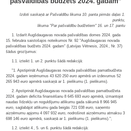
pašvaldības budžets 2024. gadam"
Izdoti saskaņā ar Pašvaldību likuma 10. panta pirmās daļas 1.
punktu,
likuma "Par pašvaldību budžetiem" 16. un 17. pantu
1. Izdarīt Augšdaugavas novada pašvaldības domes 2024. gada
15. februāra saistošajos noteikumos Nr. 92 "Augšdaugavas novada
pašvaldības budžets 2024. gadam" (Latvijas Vētnesis, 2024., Nr. 37)
šādus grozījumus:
1.1. izteikt 1. un 2. punktu šādā redakcijā:
"1. Apstiprināt Augšdaugavas novada pašvaldības pamatbudžeta
2024. gadam ieņēmumus 43 620 250
euro
apmērā un izdevumus 52
265 943
euro
apmērā saskaņā ar 1. pielikumu (1. pielikums).
2. Apstiprināt Augšdaugavas novada pašvaldības pamatbudžeta
2024. gadam deficīta finansēšanu 8 645 693
euro
apmērā, izmantojot
naudas līdzekļu un noguldījumu atlikumu gada sākumā 8 966 945
euro
, saglabājot atlikumu gada beigās 721 038
euro
, saņemto
aizņēmumu apjomu 4 097 932
euro
, nodrošinot aizņēmumu atmaksu 3
698 146
euro
apmērā, saskaņā ar 1. pielikumu (1. pielikums).";
1.2. izteikt 4., 5. un 6. punktu šādā redakcijā: