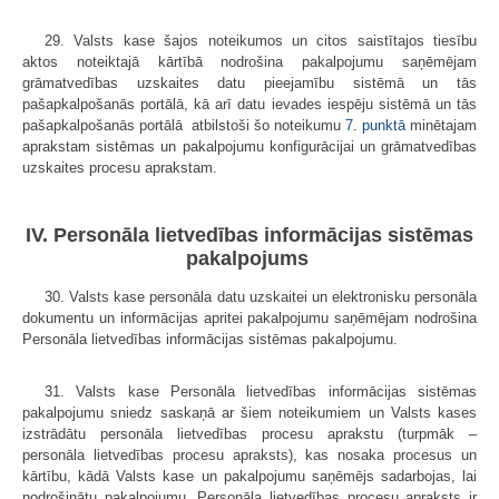
29. Valsts kase šajos noteikumos un citos saistītajos tiesību
aktos noteiktajā kārtībā nodrošina pakalpojumu saņēmējam
grāmatvedības uzskaites datu pieejamību sistēmā un tās
pašapkalpošanās portālā, kā arī datu ievades iespēju sistēmā un tās
pašapkalpošanās portālā atbilstoši šo noteikumu
7. punktā
minētajam
aprakstam sistēmas un pakalpojumu konfigurācijai un grāmatvedības
uzskaites procesu aprakstam.
IV. Personāla lietvedības informācijas sistēmas
pakalpojums
30. Valsts kase personāla datu uzskaitei un elektronisku personāla
dokumentu un informācijas apritei pakalpojumu saņēmējam nodrošina
Personāla lietvedības informācijas sistēmas pakalpojumu.
31. Valsts kase Personāla lietvedības informācijas sistēmas
pakalpojumu sniedz saskaņā ar šiem noteikumiem un Valsts kases
izstrādātu personāla lietvedības procesu aprakstu (turpmāk –
personāla lietvedības procesu apraksts), kas nosaka procesus un
kārtību, kādā Valsts kase un pakalpojumu saņēmējs sadarbojas, lai
nodrošinātu pakalpojumu. Personāla lietvedības procesu apraksts ir