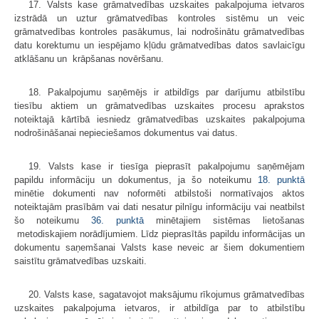
17. Valsts kase grāmatvedības uzskaites pakalpojuma ietvaros
izstrādā un uztur grāmatvedības kontroles sistēmu un veic
grāmatvedības kontroles pasākumus, lai nodrošinātu grāmatvedības
datu korektumu un iespējamo kļūdu grāmatvedības datos savlaicīgu
atklāšanu un krāpšanas novēršanu.
18. Pakalpojumu saņēmējs ir atbildīgs par darījumu atbilstību
tiesību aktiem un grāmatvedības uzskaites procesu aprakstos
noteiktajā kārtībā iesniedz grāmatvedības uzskaites pakalpojuma
nodrošināšanai nepieciešamos dokumentus vai datus.
19. Valsts kase ir tiesīga pieprasīt pakalpojumu saņēmējam
papildu informāciju un dokumentus, ja šo noteikumu
18. punktā
minētie dokumenti nav noformēti atbilstoši normatīvajos aktos
noteiktajām prasībām vai dati nesatur pilnīgu informāciju vai neatbilst
šo noteikumu
36. punktā
minētajiem sistēmas lietošanas
metodiskajiem norādījumiem. Līdz pieprasītās papildu informācijas un
dokumentu saņemšanai Valsts kase neveic ar šiem dokumentiem
saistītu grāmatvedības uzskaiti.
20. Valsts kase, sagatavojot maksājumu rīkojumus grāmatvedības
uzskaites pakalpojuma ietvaros, ir atbildīga par to atbilstību