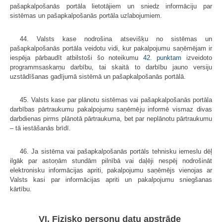
pašapkalpošanās portāla lietotājiem un sniedz informāciju par
sistēmas un pašapkalpošanās portāla uzlabojumiem.
44. Valsts kase nodrošina atsevišķu no sistēmas un
pašapkalpošanās portāla veidotu vidi, kur pakalpojumu saņēmējam ir
iespēja pārbaudīt atbilstoši šo noteikumu
42. punktam
izveidoto
programmsaskarņu darbību, tai skaitā to darbību jauno versiju
uzstādīšanas gadījumā sistēmā un pašapkalpošanās portālā.
45. Valsts kase par plānotu sistēmas vai pašapkalpošanās portāla
darbības pārtraukumu pakalpojumu saņēmēju informē vismaz divas
darbdienas pirms plānotā pārtraukuma, bet par neplānotu pārtraukumu
– tā iestāšanās brīdī.
46. Ja sistēma vai pašapkalpošanās portāls tehnisku iemeslu dēļ
ilgāk par astoņām stundām pilnībā vai daļēji nespēj nodrošināt
elektronisku informācijas apriti, pakalpojumu saņēmējs vienojas ar
Valsts kasi par informācijas apriti un pakalpojumu sniegšanas
kārtību.
VI. Fizisko personu datu apstrāde