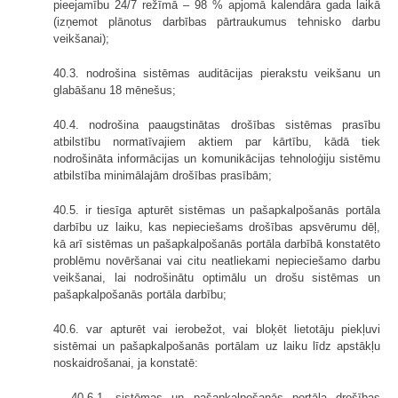
pieejamību 24/7 režīmā – 98 % apjomā kalendāra gada laikā
(izņemot plānotus darbības pārtraukumus tehnisko darbu
veikšanai);
40.3. nodrošina sistēmas auditācijas pierakstu veikšanu un
glabāšanu 18 mēnešus;
40.4. nodrošina paaugstinātas drošības sistēmas prasību
atbilstību normatīvajiem aktiem par kārtību, kādā tiek
nodrošināta informācijas un komunikācijas tehnoloģiju sistēmu
atbilstība minimālajām drošības prasībām;
40.5. ir tiesīga apturēt sistēmas un pašapkalpošanās portāla
darbību uz laiku, kas nepieciešams drošības apsvērumu dēļ,
kā arī sistēmas un pašapkalpošanās portāla darbībā konstatēto
problēmu novēršanai vai citu neatliekami nepieciešamo darbu
veikšanai, lai nodrošinātu optimālu un drošu sistēmas un
pašapkalpošanās portāla darbību;
40.6. var apturēt vai ierobežot, vai bloķēt lietotāju piekļuvi
sistēmai un pašapkalpošanās portālam uz laiku līdz apstākļu
noskaidrošanai, ja konstatē:
40.6.1. sistēmas un pašapkalpošanās portāla drošības