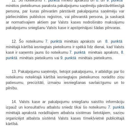
11. Šo noteikumu
7. punktā
minēto aprakstu un
8.
un
9. punktā
​​​​​​​
minētos pieteikumus paraksta pakalpojumu saņēmēju pārstāvēttiesīgā
persona, par kuras pilnvarām pārstāvēt pakalpojuma saņēmēju var
pārliecināties publiskos reģistros, vai pilnvarotā persona, ja saskaņā
ar normatīvajiem aktiem par Valsts kases nodrošināto maksājumu
pakalpojumu sniegšanu Valsts kase ir apstiprinājusi šādas pilnvaras.
12. Šo noteikumu
7. punktā
minētais apraksts un
8. punktā
​​​​​​​
minētajā kārtībā iesniegtais pieteikums ir spēkā līdz dienai, kad Valsts
kasē ir saņemts jauns šo noteikumu
7. punktā
​​​​​​​ minētais apraksts,
8.
punktā
​​​​​​​ minētais pieteikums vai
9. punktā
​​​​​​​ minētais pieteikums.
13. Pakalpojumu saņēmējs, lietojot pakalpojumu, ir atbildīgs par šo
noteikumu noteiktajā kārtībā iesniegtajos pieteikumos norādīto ziņu
patiesumu, precizitāti, izmaiņu iesniegšanas savlaicīgumu un to
pilnību.
14. Valsts kase ar pakalpojumu sniegšanu saistīto informāciju
izpauž un konsultatīvu atbalstu sniedz tikai šo noteikumu
7. punktā
minētajā aprakstā norādītajiem atbalsta sistēmas lietotājiem, saziņu
organizējot atbalsta sistēmā Valsts kases tīmekļvietnē publicētajā
kārtībā.