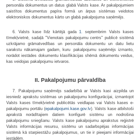
personāla dokumentus un datus glabā Valsts kase. Ar pakalpojumiem
saistītos dokumentus papīra formā un ārpus sistēmas veidotos
elektroniskos dokumentus kārto un glabā pakalpojuma saņēmējs.
6. Valsts kase līdz kārtējā gada
1.
septembrim Valsts kases
tīmekļvietnē, sadaļā "Vienotais pakalpojumu centrs" publicē sistēmā
uzkrājamo grāmatvedības un personāla dokumentu un datu lietu
sarakstu nākamajam gadam, kuru pakalpojumu saņēmējs izmanto,
norādot iestādes dokumentu klasifikācijas shēmā dokumentu veidus,
kas veidojas pakalpojumu ietvaros.
II. Pakalpojumu pārvaldība
7. Pakalpojumu saņēmējs sadarbībā ar Valsts kasi aizpilda un
iesniedz aprakstu sistēmas un pakalpojumu konfigurācijai, izmantojot
Valsts kases tīmekļvietnē publicētās veidlapas vai Valsts kases e-
pakalpojumu portālu (
epakalpojumi.kase.gov.lv
). Valsts kase atbilstoši
aprakstā norādītajiem datiem konfigurē sistēmu un nodrošina
pakalpojumu sniegšanu. Valsts kase pakalpojumu aprakstus reģistrē
Valsts informācijas resursu, sistēmu un sadarbspējas informācijas
sistēmā kā starpiestāžu pakalpojumus, un tie ir pieejami informācijai
iestādēm.