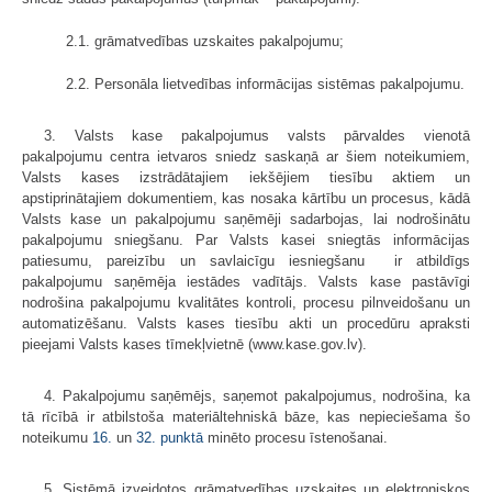
2.1. grāmatvedības uzskaites pakalpojumu;
2.2. Personāla lietvedības informācijas sistēmas pakalpojumu.
3. Valsts kase pakalpojumus valsts pārvaldes vienotā
pakalpojumu centra ietvaros sniedz saskaņā ar šiem noteikumiem,
Valsts kases izstrādātajiem iekšējiem tiesību aktiem un
apstiprinātajiem dokumentiem, kas nosaka kārtību un procesus, kādā
Valsts kase un pakalpojumu saņēmēji sadarbojas, lai nodrošinātu
pakalpojumu sniegšanu. Par Valsts kasei sniegtās informācijas
patiesumu, pareizību un savlaicīgu iesniegšanu ir atbildīgs
pakalpojumu saņēmēja iestādes vadītājs. Valsts kase pastāvīgi
nodrošina pakalpojumu kvalitātes kontroli, procesu pilnveidošanu un
automatizēšanu. Valsts kases tiesību akti un procedūru apraksti
pieejami Valsts kases tīmekļvietnē (www.kase.gov.lv).
4. Pakalpojumu saņēmējs, saņemot pakalpojumus, nodrošina, ka
tā rīcībā ir atbilstoša materiāltehniskā bāze, kas nepieciešama šo
noteikumu
16.
un
32. punktā
minēto procesu īstenošanai.
5. Sistēmā izveidotos grāmatvedības uzskaites un elektroniskos