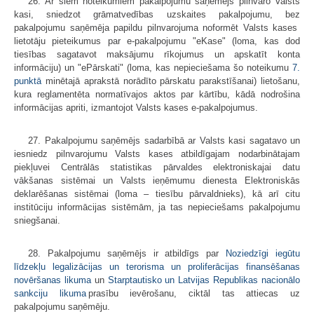
26. Ar šiem noteikumiem pakalpojumu saņēmējs pilnvaro Valsts
kasi, sniedzot grāmatvedības uzskaites pakalpojumu, bez
pakalpojumu saņēmēja papildu pilnvarojuma noformēt Valsts kases
lietotāju pieteikumus par e-pakalpojumu "eKase" (loma, kas dod
tiesības sagatavot maksājumu rīkojumus un apskatīt konta
informāciju) un "ePārskati" (loma, kas nepieciešama šo noteikumu
7.
punktā
minētajā aprakstā norādīto pārskatu parakstīšanai) lietošanu,
kura reglamentēta normatīvajos aktos par kārtību, kādā nodrošina
informācijas apriti, izmantojot Valsts kases e-pakalpojumus.
27. Pakalpojumu saņēmējs sadarbībā ar Valsts kasi sagatavo un
iesniedz pilnvarojumu Valsts kases atbildīgajam nodarbinātajam
piekļuvei Centrālās statistikas pārvaldes elektroniskajai datu
vākšanas sistēmai un Valsts ieņēmumu dienesta Elektroniskās
deklarēšanas sistēmai (loma – tiesību pārvaldnieks), kā arī citu
institūciju informācijas sistēmām, ja tas nepieciešams pakalpojumu
sniegšanai.
28. Pakalpojumu saņēmējs ir atbildīgs par
Noziedzīgi iegūtu
līdzekļu legalizācijas un terorisma un proliferācijas finansēšanas
novēršanas likuma
un
Starptautisko un Latvijas Republikas nacionālo
sankciju likuma
prasību ievērošanu, ciktāl tas attiecas uz
pakalpojumu saņēmēju.