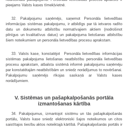
pieejams Valsts kases tīmekļvietnē.
32. Pakalpojumu saņēmējs, saņemot Personāla lietvedības
informācijas sistēmas pakalpojumu, ir atbildīgs par tā ietvaros radīto
datu un dokumentu atbilstību normatīvajiem aktiem (nodrošinot
pilnīgus un kvalitatīvus datus) un pakalpojuma lietošanas atbilstību
šiem noteikumiem un personāla lietvedības procesu aprakstam.
33. Valsts kase, konstatējot Personāla lietvedības informācijas
sistēmas pakalpojuma lietošanas neatbilstību personāla lietvedības
procesu aprakstam, atbalsta sistēmā informē pakalpojumu saņēmēju
par konstatētajām neatbilstībām un sniedz norādījumus to novēršanai.
Pakalpojumu saņēmējs rīkojas saskaņā ar Valsts kases
norādījumiem.
V. Sistēmas un pašapkalpošanās portāla
izmantošanas kārtība
34. Pakalpojumus, izmantojot sistēmu un tās pašapkalpošanās
portālu, Valsts kase sniedz elektroniski šajos noteikumos un citos
saistītajos tiesību aktos noteiktajā kārtībā. Pašapkalpošanās portāls ir