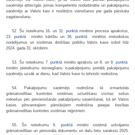
saņēmēja attiecīgās jomas kompetentie nodarbinātie un pakalpojumu
saņēmējs ar Valsts kasi ir noslēdzis vienošanos par gada pārskata
sagatavošanu.
52. Šo noteikumu
16.
un
31. punktā
minētos procesa aprakstus,
23. punktā
​​​​​​​ minēto kārtību un
36. punktā
​​​​​​​ minētos metodiskos
norādījumus un sistēmas drošības politiku Valsts kase izdod līdz
2024. gada 31. oktobrim.
53. Šo noteikumu
7. punktā
minēto aprakstu un
8.
un
9. punktā
​​​​​​​
minēto pieteikumu iesniegšanu e-pakalpojumu portālā pakalpojumu
saņēmējs uzsāk ar dienu, kad Valsts kase to tehniski nodrošina.
54. Pakalpojumu saņēmējs nodrošina tā izmantotās
grāmatvedības kontroles sistēmas uzturēšanu vismaz sešus
mēnešus pēc pievienošanās pakalpojumu saņemšanai, kā arī Valsts
kases pilnvarotajiem pārstāvjiem nodrošina pieejas tiesības
grāmatvedības kontroles sistēmas reģistriem.
55. Šo noteikumu
6. punktā
minēto sistēmā uzkrājamo
grāmatvedības un personāla dokumentu un datu lietu sarakstu 2025.