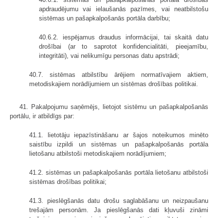
apdraudējumu vai ielaušanās pazīmes, vai neatbilstošu
sistēmas un pašapkalpošanās portāla darbību;
40.6.2. iespējamus draudus informācijai, tai skaitā datu
drošībai (ar to saprotot konfidencialitāti, pieejamību,
integritāti), vai nelikumīgu personas datu apstrādi;
40.7. sistēmas atbilstību ārējiem normatīvajiem aktiem,
metodiskajiem norādījumiem un sistēmas drošības politikai.
41. Pakalpojumu saņēmējs, lietojot sistēmu un pašapkalpošanās
portālu, ir atbildīgs par:
41.1. lietotāju iepazīstināšanu ar šajos noteikumos minēto
saistību izpildi un sistēmas un pašapkalpošanās portāla
lietošanu atbilstoši metodiskajiem norādījumiem;
41.2. sistēmas un pašapkalpošanās portāla lietošanu atbilstoši
sistēmas drošības politikai;
41.3. pieslēgšanās datu drošu saglabāšanu un neizpaušanu
trešajām personām. Ja pieslēgšanās dati kļuvuši zināmi