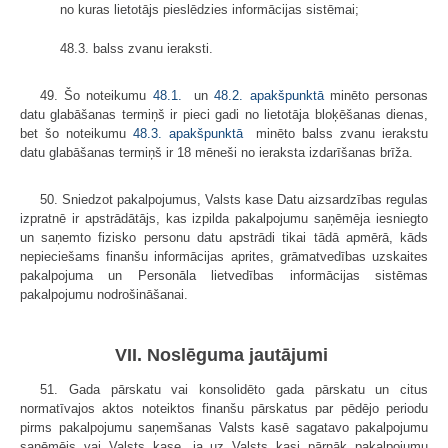
no kuras lietotājs pieslēdzies informācijas sistēmai;
48.3. balss zvanu ieraksti.
49. Šo noteikumu
48.1.
un
48.2. apakšpunktā
minēto personas
datu glabāšanas termiņš ir pieci gadi no lietotāja bloķēšanas dienas,
bet šo noteikumu
48.3. apakšpunktā
​​​​​​​ minēto balss zvanu ierakstu
datu glabāšanas termiņš ir 18 mēneši no ieraksta izdarīšanas brīža.
50. Sniedzot pakalpojumus, Valsts kase Datu aizsardzības regulas
izpratnē ir apstrādātājs, kas izpilda pakalpojumu saņēmēja iesniegto
un saņemto fizisko personu datu apstrādi tikai tādā apmērā, kāds
nepieciešams finanšu informācijas aprites, grāmatvedības uzskaites
pakalpojuma un Personāla lietvedības informācijas sistēmas
pakalpojumu nodrošināšanai.
VII. Noslēguma jautājumi
51. Gada pārskatu vai konsolidēto gada pārskatu un citus
normatīvajos aktos noteiktos finanšu pārskatus par pēdējo periodu
pirms pakalpojumu saņemšanas Valsts kasē sagatavo pakalpojumu
saņēmējs vai Valsts kase, ja uz Valsts kasi pārnāk pakalpojumu