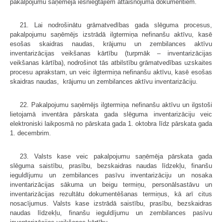
pakalpojumu saņēmēja iesniegtajiem attaisnojuma dokumentiem.
21. Lai nodrošinātu grāmatvedības gada slēguma procesus,
pakalpojumu saņēmējs izstrādā ilgtermiņa nefinanšu aktīvu, kasē
esošas skaidras naudas, krājumu un zembilances aktīvu
inventarizācijas veikšanas kārtību (turpmāk – inventarizācijas
veikšanas kārtība), nodrošinot tās atbilstību grāmatvedības uzskaites
procesu aprakstam, un veic ilgtermiņa nefinanšu aktīvu, kasē esošas
skaidras naudas, krājumu un zembilances aktīvu inventarizāciju.
22. Pakalpojumu saņēmējs ilgtermiņa nefinanšu aktīvu un ilgstoši
lietojamā inventāra pārskata gada slēguma inventarizāciju veic
elektroniski laikposmā no pārskata gada 1. oktobra līdz pārskata gada
1. decembrim.
23. Valsts kase veic pakalpojumu saņēmēja pārskata gada
slēguma saistību, prasību, bezskaidras naudas līdzekļu, finanšu
ieguldījumu un zembilances pasīvu inventarizāciju un nosaka
inventarizācijas sākuma un beigu termiņu, personālsastāvu un
inventarizācijas rezultātu dokumentēšanas termiņus, kā arī citus
nosacījumus. Valsts kase izstrādā saistību, prasību, bezskaidras
naudas līdzekļu, finanšu ieguldījumu un zembilances pasīvu