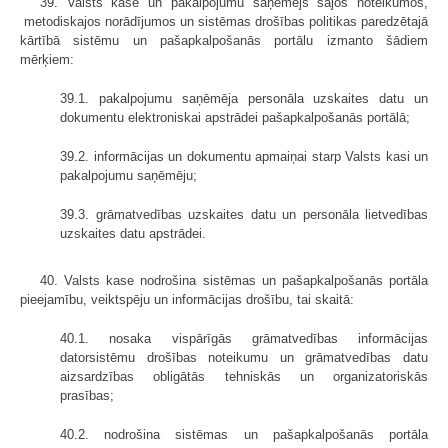
39. Valsts kase un pakalpojumu saņēmējs šajos noteikumos,
metodiskajos norādījumos un sistēmas drošības politikas paredzētajā
kārtībā sistēmu un pašapkalpošanās portālu izmanto šādiem
mērķiem:
39.1. pakalpojumu saņēmēja personāla uzskaites datu un
dokumentu elektroniskai apstrādei pašapkalpošanās portālā;
39.2. informācijas un dokumentu apmaiņai starp Valsts kasi un
pakalpojumu saņēmēju;
39.3. grāmatvedības uzskaites datu un personāla lietvedības
uzskaites datu apstrādei.
40. Valsts kase nodrošina sistēmas un pašapkalpošanās portāla
pieejamību, veiktspēju un informācijas drošību, tai skaitā:
40.1. nosaka vispārīgās grāmatvedības informācijas
datorsistēmu drošības noteikumu un grāmatvedības datu
aizsardzības obligātās tehniskās un organizatoriskās
prasības;
40.2. nodrošina sistēmas un pašapkalpošanās portāla