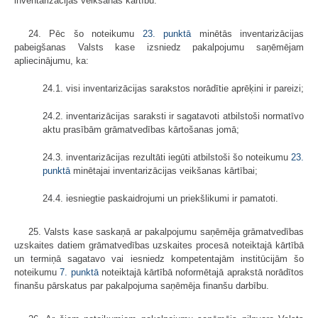
inventarizācijas veikšanas kārtību.
24. Pēc šo noteikumu
23. punktā
minētās inventarizācijas
pabeigšanas Valsts kase izsniedz pakalpojumu saņēmējam
apliecinājumu, ka:
24.1. visi inventarizācijas sarakstos norādītie aprēķini ir pareizi;
24.2. inventarizācijas saraksti ir sagatavoti atbilstoši normatīvo
aktu prasībām grāmatvedības kārtošanas jomā;
24.3. inventarizācijas rezultāti iegūti atbilstoši šo noteikumu
23.
punktā
minētajai inventarizācijas veikšanas kārtībai;
24.4. iesniegtie paskaidrojumi un priekšlikumi ir pamatoti.
25. Valsts kase saskaņā ar pakalpojumu saņēmēja grāmatvedības
uzskaites datiem grāmatvedības uzskaites procesā noteiktajā kārtībā
un termiņā sagatavo vai iesniedz kompetentajām institūcijām šo
noteikumu
7. punktā
noteiktajā kārtībā noformētajā aprakstā norādītos
finanšu pārskatus par pakalpojuma saņēmēja finanšu darbību.