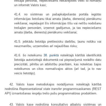
trešajai personai, nepieciešams nekavējoties veikt to nomaiņu
un informēt Valsts kasi;
41.4. no sistēmas un pašapkalpošanās portāla iegūtās
informācijas lietošanu tikai amata (darba, dienesta) pienākumu
veikšanai, nepieļaujot šīs informācijas tīšu vai netīšu nodošanu
trešajām personām, izņemot gadījumus, ja tas nepieciešams
amata (darba, dienesta) pienākumu veikšanai;
41.5. jebkādu lietotāja prettiesisku darbību, ļaunu nolūku vai
neuzmanību, uzņemoties arī nejaušības risku;
41.6. šo noteikumu
38. punktā
noteiktajā kārtībā identificētā
lietotāja autorizētajā dokumentā vai pieprasījumā norādīto datu
precizitāti, pilnību un atbilstību prasībām, kas noteiktas šajos
noteikumos un citos normatīvajos aktos (arī tad, ja to nav
veicis lietotājs).
42. Valsts kase metodiskajos norādījumos noteiktajā kārtībā
nodrošina
Representational state transfer
programmsaskarnes (REST
API) izmantošanas iespēju trešo pušu programmatūras produktiem.
43. Valsts kase nodrošina konsultatīvo atbalstu sistēmas un