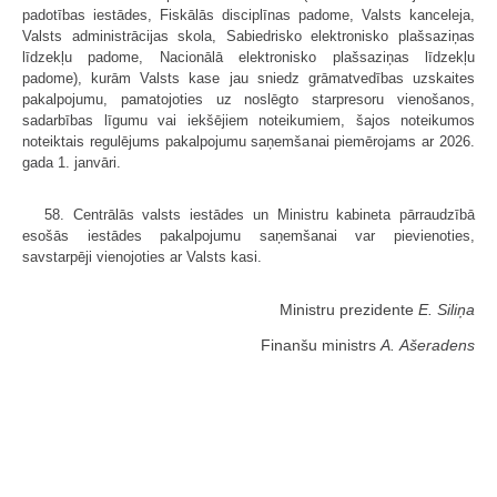
padotības iestādes, Fiskālās disciplīnas padome, Valsts kanceleja,
Valsts administrācijas skola, Sabiedrisko elektronisko plašsaziņas
līdzekļu padome, Nacionālā elektronisko plašsaziņas līdzekļu
padome), kurām Valsts kase jau sniedz grāmatvedības uzskaites
pakalpojumu, pamatojoties uz noslēgto starpresoru vienošanos,
sadarbības līgumu vai iekšējiem noteikumiem, šajos noteikumos
noteiktais regulējums pakalpojumu saņemšanai piemērojams ar 2026.
gada 1. janvāri.
58. Centrālās valsts iestādes un Ministru kabineta pārraudzībā
esošās iestādes pakalpojumu saņemšanai var pievienoties,
savstarpēji vienojoties ar Valsts kasi.
Ministru prezidente
E. Siliņa
Finanšu ministrs
A. Ašeradens