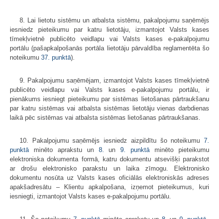
8. Lai lietotu sistēmu un atbalsta sistēmu, pakalpojumu saņēmējs
iesniedz pieteikumu par katru lietotāju, izmantojot Valsts kases
tīmekļvietnē publicēto veidlapu vai Valsts kases e-pakalpojumu
portālu (pašapkalpošanās portāla lietotāju pārvaldība reglamentēta šo
noteikumu
37. punktā
).
9. Pakalpojumu saņēmējam, izmantojot Valsts kases tīmekļvietnē
publicēto veidlapu vai Valsts kases e-pakalpojumu portālu, ir
pienākums iesniegt pieteikumu par sistēmas lietošanas pārtraukšanu
par katru sistēmas vai atbalsta sistēmas lietotāju vienas darbdienas
laikā pēc sistēmas vai atbalsta sistēmas lietošanas pārtraukšanas.
10. Pakalpojumu saņēmējs iesniedz aizpildītu šo noteikumu
7.
punktā
minēto aprakstu un
8.
un
9. punktā
​​​​​​​minēto pieteikumu
elektroniska dokumenta formā, katru dokumentu atsevišķi parakstot
ar drošu elektronisko parakstu un laika zīmogu. Elektronisko
dokumentu nosūta uz Valsts kases oficiālās elektroniskās adreses
apakšadresātu – Klientu apkalpošana, izņemot pieteikumus, kuri
iesniegti, izmantojot Valsts kases e-pakalpojumu portālu.