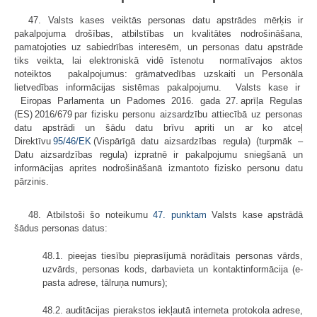
47. Valsts kases veiktās personas datu apstrādes mērķis ir
pakalpojuma drošības, atbilstības un kvalitātes nodrošināšana,
pamatojoties uz sabiedrības interesēm, un personas datu apstrāde
tiks veikta, lai elektroniskā vidē īstenotu normatīvajos aktos
noteiktos pakalpojumus: grāmatvedības uzskaiti un Personāla
lietvedības informācijas sistēmas pakalpojumu. Valsts kase ir
Eiropas Parlamenta un Padomes 2016. gada 27. aprīļa Regulas
(ES) 2016/679 par fizisku personu aizsardzību attiecībā uz personas
datu apstrādi un šādu datu brīvu apriti un ar ko atceļ
Direktīvu
95/46/EK
(Vispārīgā datu aizsardzības regula) (turpmāk –
Datu aizsardzības regula) izpratnē ir pakalpojumu sniegšanā un
informācijas aprites nodrošināšanā izmantoto fizisko personu datu
pārzinis.
48. Atbilstoši šo noteikumu
47. punktam
Valsts kase apstrādā
šādus personas datus:
48.1. pieejas tiesību pieprasījumā norādītais personas vārds,
uzvārds, personas kods, darbavieta un kontaktinformācija (e-
pasta adrese, tālruņa numurs);
48.2. auditācijas pierakstos iekļautā interneta protokola adrese,