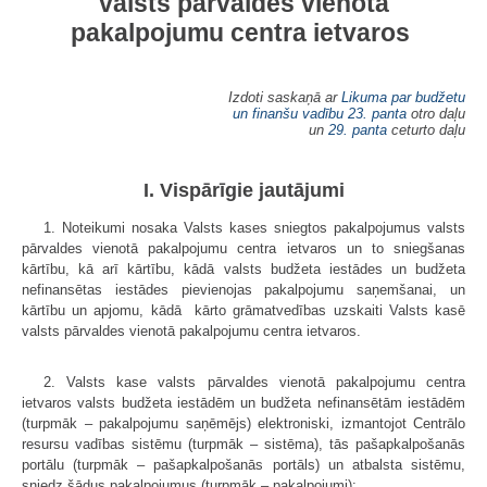
valsts pārvaldes vienotā
pakalpojumu centra ietvaros
Izdoti saskaņā ar
Likuma par budžetu
un finanšu vadību
23. panta
otro daļu
un
29. panta
ceturto daļu
I. Vispārīgie jautājumi
1. Noteikumi nosaka Valsts kases sniegtos pakalpojumus valsts
pārvaldes vienotā pakalpojumu centra ietvaros un to sniegšanas
kārtību, kā arī kārtību, kādā valsts budžeta iestādes un budžeta
nefinansētas iestādes pievienojas pakalpojumu saņemšanai, un
kārtību un apjomu, kādā kārto grāmatvedības uzskaiti Valsts kasē
valsts pārvaldes vienotā pakalpojumu centra ietvaros.
2. Valsts kase valsts pārvaldes vienotā pakalpojumu centra
ietvaros valsts budžeta iestādēm un budžeta nefinansētām iestādēm
(turpmāk – pakalpojumu saņēmējs) elektroniski, izmantojot Centrālo
resursu vadības sistēmu (turpmāk – sistēma), tās pašapkalpošanās
portālu (turpmāk – pašapkalpošanās portāls) un atbalsta sistēmu,
sniedz šādus pakalpojumus (turpmāk – pakalpojumi):