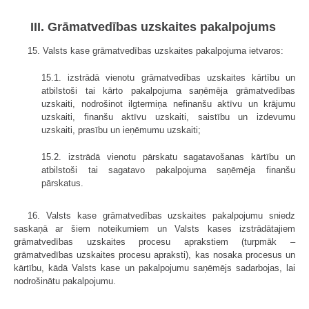
III. Grāmatvedības uzskaites pakalpojums
15. Valsts kase grāmatvedības uzskaites pakalpojuma ietvaros:
15.1. izstrādā vienotu grāmatvedības uzskaites kārtību un
atbilstoši tai kārto pakalpojuma saņēmēja grāmatvedības
uzskaiti, nodrošinot ilgtermiņa nefinanšu aktīvu un krājumu
uzskaiti, finanšu aktīvu uzskaiti, saistību un izdevumu
uzskaiti, prasību un ieņēmumu uzskaiti;
15.2. izstrādā vienotu pārskatu sagatavošanas kārtību un
atbilstoši tai sagatavo pakalpojuma saņēmēja finanšu
pārskatus.
16. Valsts kase grāmatvedības uzskaites pakalpojumu sniedz
saskaņā ar šiem noteikumiem un Valsts kases izstrādātajiem
grāmatvedības uzskaites procesu aprakstiem (turpmāk –
grāmatvedības uzskaites procesu apraksti), kas nosaka procesus un
kārtību, kādā Valsts kase un pakalpojumu saņēmējs sadarbojas, lai
nodrošinātu pakalpojumu.