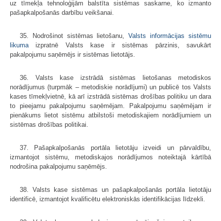
uz tīmekļa tehnoloģijām balstīta sistēmas saskarne, ko izmanto
pašapkalpošanās darbību veikšanai.
35. Nodrošinot sistēmas lietošanu,
Valsts informācijas sistēmu
likuma
izpratnē Valsts kase ir sistēmas pārzinis, savukārt
pakalpojumu saņēmējs ir sistēmas lietotājs.
36. Valsts kase izstrādā sistēmas lietošanas metodiskos
norādījumus (turpmāk – metodiskie norādījumi) un publicē tos Valsts
kases tīmekļvietnē, kā arī izstrādā sistēmas drošības politiku un dara
to pieejamu pakalpojumu saņēmējam. Pakalpojumu saņēmējam ir
pienākums lietot sistēmu atbilstoši metodiskajiem norādījumiem un
sistēmas drošības politikai.
37. Pašapkalpošanās portāla lietotāju izveidi un pārvaldību,
izmantojot sistēmu, metodiskajos norādījumos noteiktajā kārtībā
nodrošina pakalpojumu saņēmējs.
38. Valsts kase sistēmas un pašapkalpošanās portāla lietotāju
identificē, izmantojot kvalificētu elektroniskās identifikācijas līdzekli.