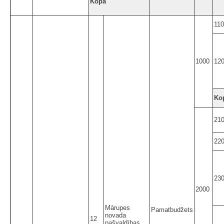
Kopā
11
1000
12
Ko
21
22
23
2000
Mārupes
Pamatbudžets
novada
12
pašvaldības