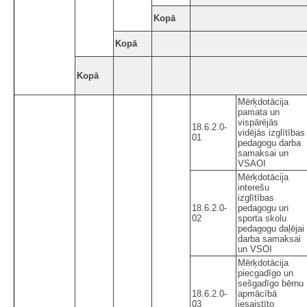
Kopā
Kopā
Kopā
Mērķdotācija
pamata un
vispārējās
18.6.2.0-
vidējās izglītības
01
pedagogu darba
samaksai un
VSAOI
Mērķdotācija
interešu
izglītības
18.6.2.0-
pedagogu un
02
sporta skolu
pedagogu daļējai
darba samaksai
un VSOI
Mērķdotācija
piecgadīgo un
sešgadīgo bērnu
18.6.2.0-
apmācībā
03
iesaistīto