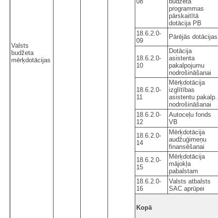
08
budžeta
programmas
pārskaitītā
dotācija PB
18.6.2.0-
Pārējās dotācijas
09
Valsts
Dotācija
budžeta
18.6.2.0-
asistenta
mērķdotācijas
10
pakalpojumu
nodrošināšanai
Mērķdotācija
18.6.2.0-
izglītības
11
asistentu pakalp.
nodrošināšanai
18.6.2.0-
Autoceļu fonds
12
VB
Mērķdotācija
18.6.2.0-
audžuģimeņu
14
finansēšanai
Mērķdotācija
18.6.2.0-
mājokļa
15
pabalstam
18.6.2.0-
Valsts atbalsts
16
SAC aprūpei
Kopā