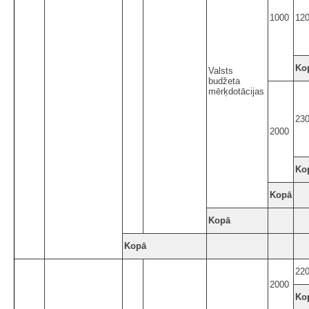
1000
12
Ko
Valsts
budžeta
mērķdotācijas
23
2000
Ko
Kopā
Kopā
Kopā
22
2000
Ko