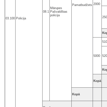
2000
Pamatbudžets
Mārupes
08.1
Pašvaldības
policija
25
03.100
Policija
Ko
51
5000
52
Ko
Kopā
Kopā