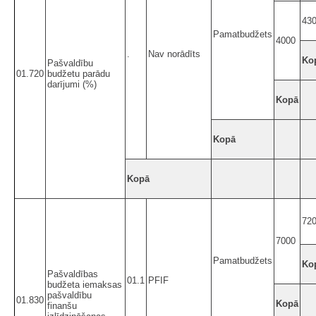
43
Pamatbudžets
4000
.
Nav norādīts
Ko
Pašvaldību
01.720
budžetu parādu
darījumi (%)
Kopā
Kopā
Kopā
72
7000
Pamatbudžets
Ko
Pašvaldības
01.1
PFIF
budžeta iemaksas
pašvaldību
01.830
Kopā
finanšu