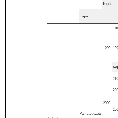
Kopā
Kopā
11
1000
12
Ko
21
22
2000
23
Pamatbudžets