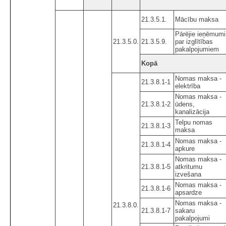
21.3.5.1.
Mācību maksa
Pārējie ieņēmumi
21.3.5.0.
21.3.5.9.
par izglītības
pakalpojumiem
Kopā
Nomas maksa -
21.3.8.1-1
elektrība
Nomas maksa -
21.3.8.1-2
ūdens,
kanalizācija
Telpu nomas
21.3.8.1-3
maksa
Nomas maksa -
21.3.8.1-4
apkure
Nomas maksa -
21.3.8.1-5
atkritumu
izvešana
Nomas maksa -
21.3.8.1-6
apsardze
Nomas maksa -
21.3.8.0.
21.3.8.1-7
sakaru
pakalpojumi