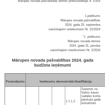
Mārupes novada pašvaldības domes priekšsēdētājs
A. Ence
1.pielikums
Mārupes novada pašvaldības
2024. gada 25. septembra
saistošajiem noteikumiem Nr. 22/2024
"1. pielikums
Mārupes novada domes
2024. gada 31. janvāra
saistošajiem noteikumiem Nr. 2/2024
Mārupes novada pašvaldības 2024. gada
budžeta ieņēmumi
Finansējums
Ieņēmumu ekonomiskā klasifikācija
Saņemts no
Valsts kases
sadales konta
pārskata gadā
1.1.1.2.
ieskaitītais