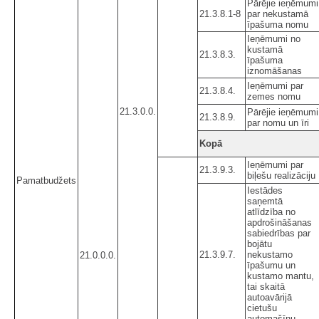
Pārējie ieņēmumi
21.3.8.1-8
par nekustamā
īpašuma nomu
Ieņēmumi no
kustamā
21.3.8.3.
īpašuma
iznomāšanas
Ieņēmumi par
21.3.8.4.
zemes nomu
21.3.0.0.
Pārējie ieņēmumi
21.3.8.9.
par nomu un īri
Kopā
Ieņēmumi par
21.3.9.3.
biļešu realizāciju
Pamatbudžets
Iestādes
saņemtā
atlīdzība no
apdrošināšanas
sabiedrības par
bojātu
21.3.9.7.
nekustamo
21.0.0.0.
īpašumu un
kustamo mantu,
tai skaitā
autoavārijā
cietušu
automašīnu