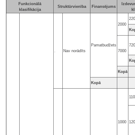
Funkcionālā
Izdevu
Struktūrvienība
Finansējums
klasifikācija
kl
22
2000
Ko
Pamatbudžets
72
.
Nav norādīts
7000
Ko
Kopā
Kopā
11
1000
12