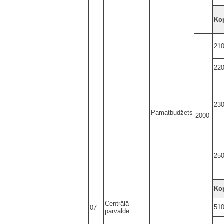
Ko
21
22
23
Pamatbudžets
2000
25
Ko
Centrālā
51
07
pārvalde