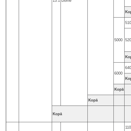
13.1
Dome
Ko
51
5000
52
Ko
64
6000
Ko
Kopā
Kopā
Kopā
11