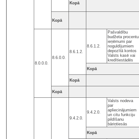
Kopā
Kopā
Pašvaldību
budžeta procentu
ieņēmumi par
8.6.1.2.
noguldījumiem
depozītā kontos
8.6.1.2.
Valsts kasē vai
8.6.0.0.
kredītiestādēs
8.0.0.0.
Kopā
Kopā
Kopā
Valsts nodeva
par
apliecinājumiem
9.4.2.0.
un citu funkciju
9.4.2.0.
pildīšanu
bāriņtiesās
Kopā