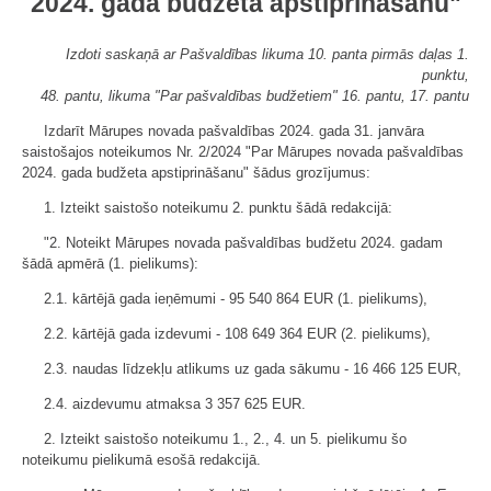
2024. gada budžeta apstiprināšanu"
Izdoti saskaņā ar Pašvaldības likuma 10. panta pirmās daļas 1.
punktu,
48. pantu, likuma "Par pašvaldības budžetiem" 16. pantu, 17. pantu
Izdarīt Mārupes novada pašvaldības 2024. gada 31. janvāra
saistošajos noteikumos Nr. 2/2024 "Par Mārupes novada pašvaldības
2024. gada budžeta apstiprināšanu" šādus grozījumus:
1. Izteikt saistošo noteikumu 2. punktu šādā redakcijā:
"2. Noteikt Mārupes novada pašvaldības budžetu 2024. gadam
šādā apmērā (1. pielikums):
2.1. kārtējā gada ieņēmumi - 95 540 864 EUR (1. pielikums),
2.2. kārtējā gada izdevumi - 108 649 364 EUR (2. pielikums),
2.3. naudas līdzekļu atlikums uz gada sākumu - 16 466 125 EUR,
2.4. aizdevumu atmaksa 3 357 625 EUR.
2. Izteikt saistošo noteikumu 1., 2., 4. un 5. pielikumu šo
noteikumu pielikumā esošā redakcijā.