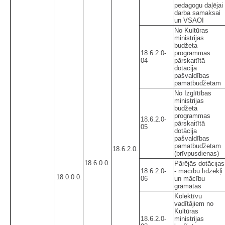
pedagogu daļējai
darba samaksai
un VSAOI
No Kultūras
ministrijas
budžeta
18.6.2.0-
programmas
04
pārskaitītā
dotācija
pašvaldības
pamatbudžetam
No Izglītības
ministrijas
budžeta
programmas
18.6.2.0-
pārskaitītā
05
dotācija
pašvaldības
pamatbudžetam
18.6.2.0.
(brīvpusdienas)
18.6.0.0.
Pārējās dotācijas
18.6.2.0-
- mācību līdzekļi
18.0.0.0.
06
un mācību
grāmatas
Kolektīvu
vadītājiem no
Kultūras
18.6.2.0-
ministrijas