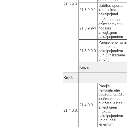
21.3.9.0.
Babītes sporta
21.3.9.9-1
kompleksa
pakalpojumi
Ieņēmumi no
dzimtsarakstu
21.3.9.9-4
nodaļas
sniegtajiem
pakalpojumiem
Pārējie ieņēmumi
no maksas
21.3.9.9-9
pakalpojumiem
(LP, DP izstrāde
un citi)
Kopā
Kopā
Pārējie
neklasificētie
budžeta iestāžu
ieņēmumi par
budžeta iestāžu
21.4.0.0.
sniegtajiem
21.4.0.0.
maksas
pakalpojumiem
un citi pašu
ieņēmumi