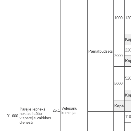
1000
12
Ko
22
Pamatbudžets
2000
Ko
52
5000
Ko
Kopā
Vēlēšanu
Pārējie iepriekš
25.1
komisija
neklasificētie
01.600
11
vispārējie valdības
dienesti