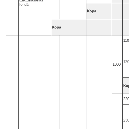
izlīdzināšanas
fondā.
Kopā
Kopā
11
12
1000
Ko
22
23