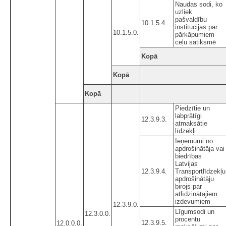
Naudas sodi, ko
uzliek
pašvaldību
10.1.5.4.
institūcijas par
10.1.5.0.
pārkāpumiem
ceļu satiksmē
Kopā
Kopā
Kopā
Piedzītie un
labprātīgi
12.3.9.3.
atmaksātie
līdzekļi
Ieņēmumi no
apdrošinātāja vai
biedrības
Latvijas
12.3.9.4.
Transportlīdzekļu
apdrošinātāju
birojs par
atlīdzinātajiem
izdevumiem
12.3.9.0.
Līgumsodi un
12.3.0.0.
procentu
12.3.9.5.
12.0.0.0.