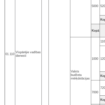
5000
52
Ko
Kopā
11
Vispārējie vadības
01.110
dienesti
1000
12
Valsts
budžeta
Ko
mērķdotācijas
72
7000
Ko