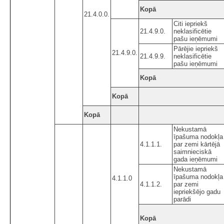
Kopā
21.4.0.0.
Citi iepriekš
21.4.9.0.
neklasificētie
pašu ieņēmumi
Pārējie iepriekš
21.4.9.0.
21.4.9.9.
neklasificētie
pašu ieņēmumi
Kopā
Kopā
Kopā
Nekustamā
īpašuma nodokļa
4.1.1.1.
par zemi kārtējā
saimnieciskā
gada ieņēmumi
Nekustamā
īpašuma nodokļa
4.1.1.0
4.1.1.2.
par zemi
iepriekšējo gadu
parādi
Kopā