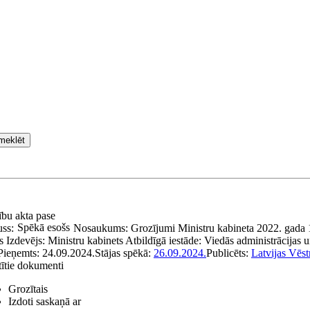
meklēt
ību akta pase
Spēkā esošs
uss:
Nosaukums:
Grozījumi Ministru kabineta 2022. gada 
s
Izdevējs:
Ministru kabinets
Atbildīgā iestāde:
Viedās administrācijas un
Pieņemts:
24.09.2024.
Stājas spēkā:
26.09.2024.
Publicēts:
Latvijas Vēst
tītie dokumenti
Grozītais
Izdoti saskaņā ar