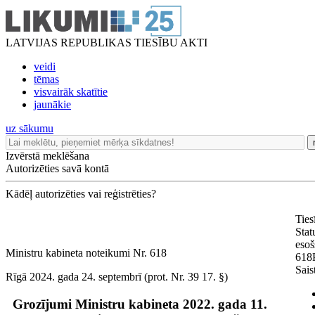
LATVIJAS REPUBLIKAS TIESĪBU AKTI
veidi
tēmas
visvairāk skatītie
jaunākie
uz sākumu
Izvērstā meklēšana
Autorizēties savā kontā
Kādēļ autorizēties vai reģistrēties?
Ties
Stat
esoš
Ministru kabineta noteikumi Nr. 618
618
Sais
Rīgā 2024. gada 24. septembrī (prot. Nr. 39 17. §)
Grozījumi Ministru kabineta 2022. gada 11.