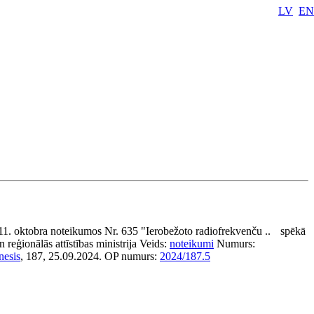
LV
EN
11. oktobra noteikumos Nr. 635 "Ierobežoto radiofrekvenču ..
spēkā
 reģionālās attīstības ministrija
Veids:
noteikumi
Numurs:
nesis
, 187, 25.09.2024.
OP numurs:
2024/187.5