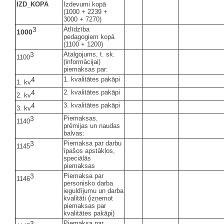
IZD_KOPA
Izdevumi kopā
(1000 + 2239 +
3000 + 7270)
3
Atlīdzība
1000
pedagogiem kopā
(1100 + 1200)
3
Atalgojums, t. sk.
1100
(informācijai)
piemaksas par:
4
1. kvalitātes pakāpi
1. kv
4
2. kvalitātes pakāpi
2. kv
4
3. kvalitātes pakāpi
3. kv
3
Piemaksas,
1140
prēmijas un naudas
balvas:
3
Piemaksa par darbu
1145
īpašos apstākļos,
speciālās
piemaksas
3
Piemaksa par
1146
personisko darba
ieguldījumu un darba
kvalitāti (izņemot
piemaksas par
kvalitātes pakāpi)
3
Piemaksa par