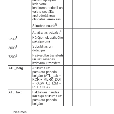
kuriem aprēķina
iedzīvotāju
ienākuma nodokli un
valsts sociālās
apdrošināšanas
obligātās iemaksas
5
Slimības nauda
6
Atlaišanas pabalsti
3
Pārējie neklasificētie
2239
pakalpojumi
3
Subsīdijas un
3000
dotācijas
3
Pašvaldību transferti
7200
un uzturēšanas
izdevumu transferti
ATL_beig
Atlikums uz
pārskata perioda
beigām (ATL_sak +
KOR + MERK_DOT
− PASV_UZ_IZM −
IZD_KOPA)
ATL_fakt
Faktiskais naudas
līdzekļu atlikums uz
pārskata perioda
beigām
Piezīmes.