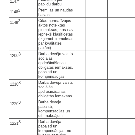
1147
papildu darbu
3
Prēmijas un naudas
1148
balvas
3
Citas normatīvajos
1149
aktos noteiktās
piemaksas, kas nav
iepriekš klasificētas
(izņemot piemaksas
par kvalitātes
pakāpi)
3
Darba devēja valsts
1200
sociālās
apdrošināšanas
obligātās iemaksas,
pabalsti un
kompensācijas
3
Darba devēja valsts
1210
sociālās
apdrošināšanas
obligātās iemaksas
3
Darba devēja
1220
pabalsti,
kompensācijas un
citi maksājumi
3
Darba devēja
1221
pabalsti un
kompensācijas, no