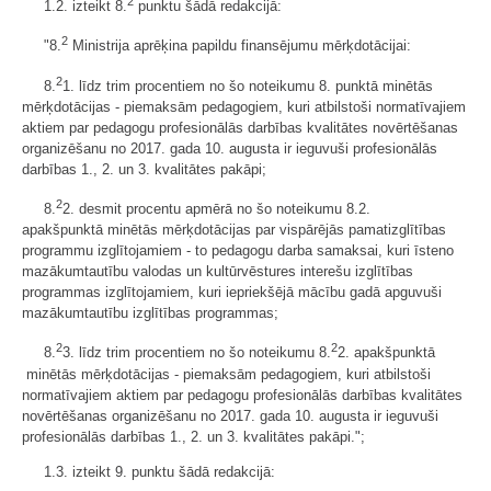
2
1.2. izteikt 8.
punktu šādā redakcijā:
2
"8.
Ministrija aprēķina papildu finansējumu mērķdotācijai:
2
8.
1. līdz trim procentiem no šo noteikumu 8. punktā minētās
mērķdotācijas - piemaksām pedagogiem, kuri atbilstoši normatīvajiem
aktiem par pedagogu profesionālās darbības kvalitātes novērtēšanas
organizēšanu no 2017. gada 10. augusta ir ieguvuši profesionālās
darbības 1., 2. un 3. kvalitātes pakāpi;
2
8.
2. desmit procentu apmērā no šo noteikumu 8.2.
apakšpunktā minētās mērķdotācijas par vispārējās pamatizglītības
programmu izglītojamiem - to pedagogu darba samaksai, kuri īsteno
mazākumtautību valodas un kultūrvēstures interešu izglītības
programmas izglītojamiem, kuri iepriekšējā mācību gadā apguvuši
mazākumtautību izglītības programmas;
2
2
8.
3. līdz trim procentiem no šo noteikumu 8.
2. apakšpunktā
minētās mērķdotācijas - piemaksām pedagogiem, kuri atbilstoši
normatīvajiem aktiem par pedagogu profesionālās darbības kvalitātes
novērtēšanas organizēšanu no 2017. gada 10. augusta ir ieguvuši
profesionālās darbības 1., 2. un 3. kvalitātes pakāpi.";
1.3. izteikt 9. punktu šādā redakcijā: