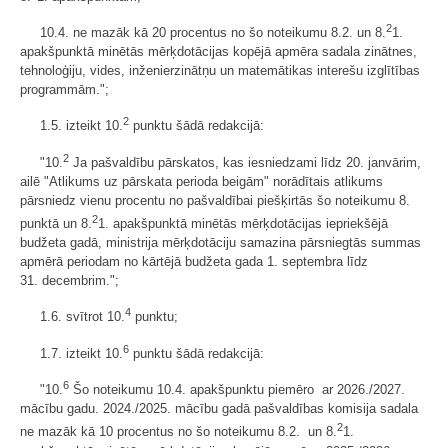
2
10.4. ne mazāk kā 20 procentus no šo noteikumu 8.2. un 8.
1.
apakšpunktā minētās mērķdotācijas kopējā apmēra sadala zinātnes,
tehnoloģiju, vides, inženierzinātņu un matemātikas interešu izglītības
programmām.";
2
1.5. izteikt 10.
punktu šādā redakcijā:
2
"10.
Ja pašvaldību pārskatos, kas iesniedzami līdz 20. janvārim,
ailē "Atlikums uz pārskata perioda beigām" norādītais atlikums
pārsniedz vienu procentu no pašvaldībai piešķirtās šo noteikumu 8.
2
punktā un 8.
1. apakšpunktā minētās mērķdotācijas iepriekšējā
budžeta gadā, ministrija mērķdotāciju samazina pārsniegtās summas
apmērā periodam no kārtējā budžeta gada 1. septembra līdz
31. decembrim.";
4
1.6. svītrot 10.
punktu;
6
1.7. izteikt 10.
punktu šādā redakcijā:
6
"10.
Šo noteikumu 10.4. apakšpunktu piemēro ar 2026./2027.
mācību gadu. 2024./2025. mācību gadā pašvaldības komisija sadala
2
ne mazāk kā 10 procentus no šo noteikumu 8.2. un 8.
1.