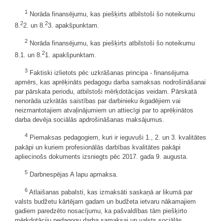
1
Norāda finansējumu, kas piešķirts atbilstoši šo noteikumu
2
2
8.
2. un 8.
3. apakšpunktam.
2
Norāda finansējumu, kas piešķirts atbilstoši šo noteikumu
2
8.1. un 8.
1. apakšpunktam.
3
Faktiski izlietots pēc uzkrāšanas principa - finansējuma
apmērs, kas aprēķināts pedagogu darba samaksas nodrošināšanai
par pārskata periodu, atbilstoši mērķdotācijas veidam. Pārskatā
nenorāda uzkrātās saistības par darbinieku ikgadējiem vai
neizmantotajiem atvaļinājumiem un attiecīgi par to aprēķinātos
darba devēja sociālās apdrošināšanas maksājumus.
4
Piemaksas pedagogiem, kuri ir ieguvuši 1., 2. un 3. kvalitātes
pakāpi un kuriem profesionālās darbības kvalitātes pakāpi
apliecinošs dokuments izsniegts pēc 2017. gada 9. augusta.
5
Darbnespējas A lapu apmaksa.
6
Atlaišanas pabalsti, kas izmaksāti saskaņā ar likumā par
valsts budžetu kārtējam gadam un budžeta ietvaru nākamajiem
gadiem paredzēto nosacījumu, ka pašvaldības tām piešķirto
mērķdotāciju pedagogu darba samaksai un valsts sociālās