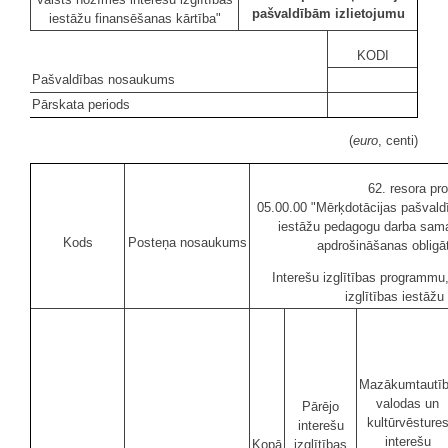
pašvaldībām izlietojumu
iestāžu finansēšanas kārtība"
KODI
Pašvaldības nosaukums
Pārskata periods
(
euro
, centi)
62. resora p
05.00.00 "Mērķdotācijas pašvaldī
iestāžu pedagogu darba sama
Kods
Posteņa nosaukums
apdrošināšanas oblig
Interešu izglītības programmu
izglītības iestāž
Mazākumtautī
valodas un
Pārējo
kultūrvēsture
interešu
interešu
Kopā
izglītības