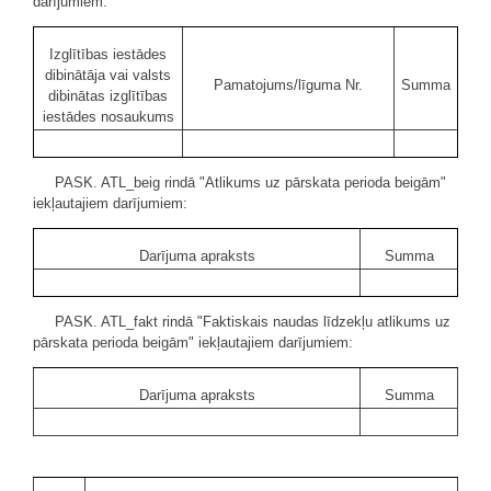
darījumiem:
Izglītības iestādes
dibinātāja vai valsts
Pamatojums/līguma Nr.
Summa
dibinātas izglītības
iestādes nosaukums
PASK. ATL_beig rindā "Atlikums uz pārskata perioda beigām"
iekļautajiem darījumiem:
Darījuma apraksts
Summa
PASK. ATL_fakt rindā "Faktiskais naudas līdzekļu atlikums uz
pārskata perioda beigām" iekļautajiem darījumiem:
Darījuma apraksts
Summa