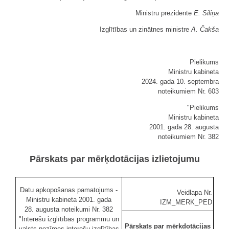
Ministru prezidente
E. Siliņa
Izglītības un zinātnes ministre
A. Čakša
Pielikums
Ministru kabineta
2024. gada 10. septembra
noteikumiem Nr. 603
"Pielikums
Ministru kabineta
2001. gada 28. augusta
noteikumiem Nr. 382
Pārskats par mērķdotācijas izlietojumu
Datu apkopošanas pamatojums -
Veidlapa Nr.
Ministru kabineta 2001. gada
IZM_MERK_PED
28. augusta noteikumi Nr. 382
"Interešu izglītības programmu un
Pārskats par mērķdotācijas
valsts nozīmes interešu izglītības