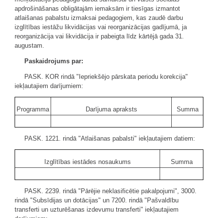
apdrošināšanas obligātajām iemaksām ir tiesīgas izmantot
atlaišanas pabalstu izmaksai pedagogiem, kas zaudē darbu
izglītības iestāžu likvidācijas vai reorganizācijas gadījumā, ja
reorganizācija vai likvidācija ir pabeigta līdz kārtējā gada 31.
augustam.
Paskaidrojums par:
PASK. KOR rindā "Iepriekšējo pārskata periodu korekcija"
iekļautajiem darījumiem:
Programma
Darījuma apraksts
Summa
PASK. 1221. rindā "Atlaišanas pabalsti" iekļautajiem datiem:
Izglītības iestādes nosaukums
Summa
PASK. 2239. rindā "Pārējie neklasificētie pakalpojumi", 3000.
rindā "Subsīdijas un dotācijas" un 7200. rindā "Pašvaldību
transferti un uzturēšanas izdevumu transferti" iekļautajiem