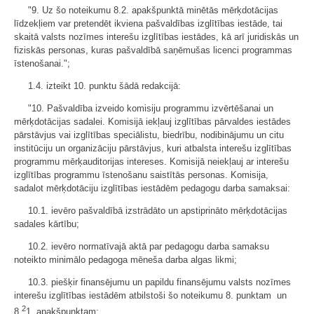
"9. Uz šo noteikumu 8.2. apakšpunktā minētās mērķdotācijas
līdzekļiem var pretendēt ikviena pašvaldības izglītības iestāde, tai
skaitā valsts nozīmes interešu izglītības iestādes, kā arī juridiskās un
fiziskās personas, kuras pašvaldībā saņēmušas licenci programmas
īstenošanai.";
1.4. izteikt 10. punktu šādā redakcijā:
"10. Pašvaldība izveido komisiju programmu izvērtēšanai un
mērķdotācijas sadalei. Komisijā iekļauj izglītības pārvaldes iestādes
pārstāvjus vai izglītības speciālistu, biedrību, nodibinājumu un citu
institūciju un organizāciju pārstāvjus, kuri atbalsta interešu izglītības
programmu mērķauditorijas intereses. Komisijā neiekļauj ar interešu
izglītības programmu īstenošanu saistītās personas. Komisija,
sadalot mērķdotāciju izglītības iestādēm pedagogu darba samaksai:
10.1. ievēro pašvaldībā izstrādāto un apstiprināto mērķdotācijas
sadales kārtību;
10.2. ievēro normatīvajā aktā par pedagogu darba samaksu
noteikto minimālo pedagoga mēneša darba algas likmi;
10.3. piešķir finansējumu un papildu finansējumu valsts nozīmes
interešu izglītības iestādēm atbilstoši šo noteikumu 8. punktam un
2
8.
1. apakšpunktam;