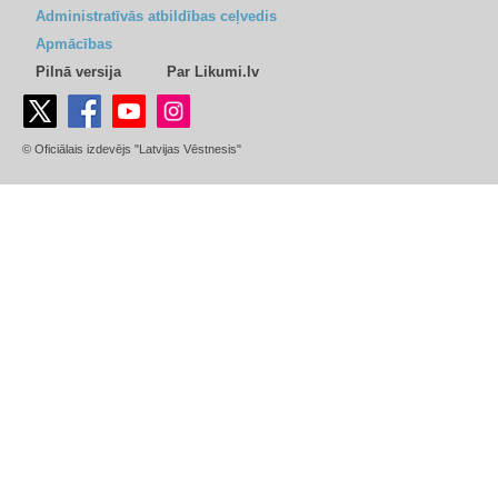
Administratīvās atbildības ceļvedis
Apmācības
Pilnā versija
Par Likumi.lv
© Oficiālais izdevējs "Latvijas Vēstnesis"