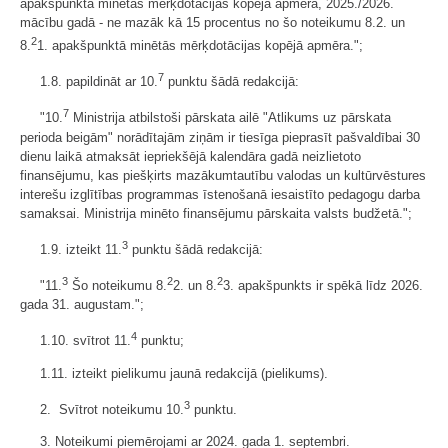
apakšpunktā minētās mērķdotācijas kopējā apmēra, 2025./2026.
mācību gadā - ne mazāk kā 15 procentus no šo noteikumu 8.2. un
2
8.
1. apakšpunktā minētās mērķdotācijas kopējā apmēra.";
7
1.8. papildināt ar 10.
punktu šādā redakcijā:
7
"10.
Ministrija atbilstoši pārskata ailē "Atlikums uz pārskata
perioda beigām" norādītajām ziņām ir tiesīga pieprasīt pašvaldībai 30
dienu laikā atmaksāt iepriekšējā kalendāra gadā neizlietoto
finansējumu, kas piešķirts mazākumtautību valodas un kultūrvēstures
interešu izglītības programmas īstenošanā iesaistīto pedagogu darba
samaksai. Ministrija minēto finansējumu pārskaita valsts budžetā.";
3
1.9. izteikt 11.
punktu šādā redakcijā:
3
2
2
"11.
Šo noteikumu 8.
2. un 8.
3. apakšpunkts ir spēkā līdz 2026.
gada 31. augustam.";
4
1.10. svītrot 11.
punktu;
1.11. izteikt pielikumu jaunā redakcijā (pielikums).
3
2. Svītrot noteikumu 10.
punktu.
3. Noteikumi piemērojami ar 2024. gada 1. septembri.