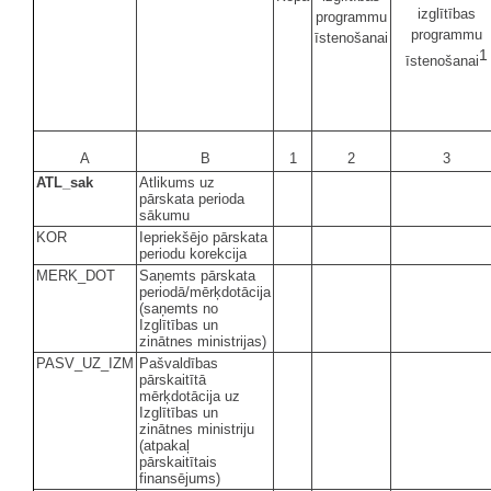
izglītības
programmu
programmu
īstenošanai
1
īstenošanai
A
B
1
2
3
ATL_sak
Atlikums uz
pārskata perioda
sākumu
KOR
Iepriekšējo pārskata
periodu korekcija
MERK_DOT
Saņemts pārskata
periodā/mērķdotācija
(saņemts no
Izglītības un
zinātnes ministrijas)
PASV_UZ_IZM
Pašvaldības
pārskaitītā
mērķdotācija uz
Izglītības un
zinātnes ministriju
(atpakaļ
pārskaitītais
finansējums)