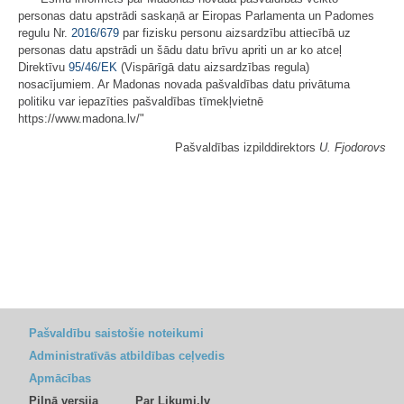
personas datu apstrādi saskaņā ar Eiropas Parlamenta un Padomes
regulu Nr.
2016/679
par fizisku personu aizsardzību attiecībā uz
personas datu apstrādi un šādu datu brīvu apriti un ar ko atceļ
Direktīvu
95/46/EK
(Vispārīgā datu aizsardzības regula)
nosacījumiem. Ar Madonas novada pašvaldības datu privātuma
politiku var iepazīties pašvaldības tīmekļvietnē
https://www.madona.lv/"
Pašvaldības izpilddirektors
U. Fjodorovs
Pašvaldību saistošie noteikumi
Administratīvās atbildības ceļvedis
Apmācības
Pilnā versija
Par Likumi.lv