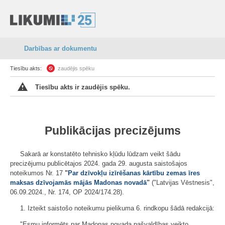
Darbības ar dokumentu
Tiesību akts:
zaudējis spēku
Tiesību akts ir zaudējis spēku.
Publikācijas precizējums
Sakarā ar konstatēto tehnisko kļūdu lūdzam veikt šādu
precizējumu publicētajos 2024. gada 29. augusta saistošajos
noteikumos Nr. 17
"
Par dzīvokļu izīrēšanas kārtību zemas īres
maksas dzīvojamās mājās Madonas novadā
"
("Latvijas Vēstnesis",
06.09.2024., Nr. 174, OP 2024/174.28).
1. Izteikt saistošo noteikumu pielikuma 6. rindkopu šādā redakcijā:
"Esmu informēts par Madonas novada pašvaldības veikto