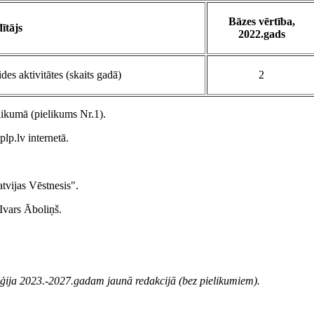
Bāzes vērtība,
ītājs
2022.gads
des aktivitātes (skaits gadā)
2
likumā (pielikums Nr.1).
lp.lv internetā.
tvijas Vēstnesis".
Ivars Āboliņš.
atēģija 2023.-2027.gadam jaunā redakcijā (bez pielikumiem).