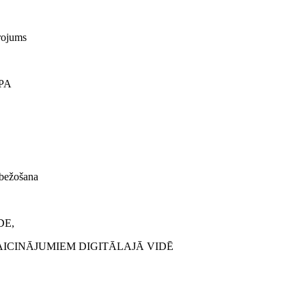
rojums
PA
robežošana
DE,
AICINĀJUMIEM DIGITĀLAJĀ VIDĒ