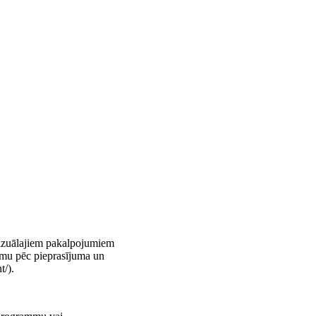
vizuālajiem pakalpojumiem
umu pēc pieprasījuma un
t/).