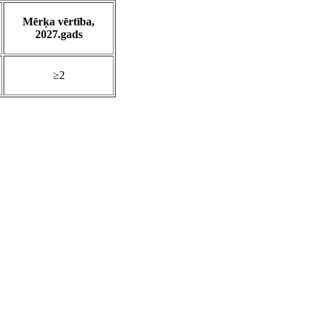
Mērķa vērtība,
2027.gads
≥2