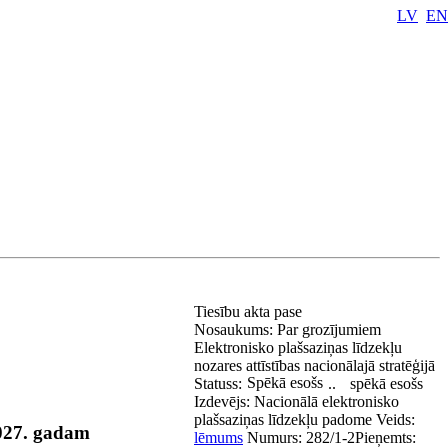
LV
EN
Tiesību akta pase
Nosaukums:
Par grozījumiem
Elektronisko plašsaziņas līdzekļu
nozares attīstības nacionālajā stratēģijā
Spēkā esošs
Statuss:
..
spēkā esošs
Izdevējs:
Nacionālā elektronisko
plašsaziņas līdzekļu padome
Veids:
2027. gadam
lēmums
Numurs:
282/1-2
Pieņemts: