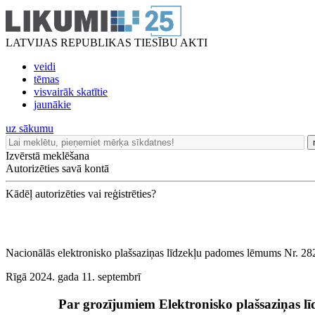
LATVIJAS REPUBLIKAS TIESĪBU AKTI
veidi
tēmas
visvairāk skatītie
jaunākie
uz sākumu
Izvērstā meklēšana
Autorizēties savā kontā
Kādēļ autorizēties vai reģistrēties?
Nacionālās elektronisko plašsaziņas līdzekļu padomes lēmums Nr. 28
Rīgā 2024. gada 11. septembrī
Par grozījumiem Elektronisko plašsaziņas līd