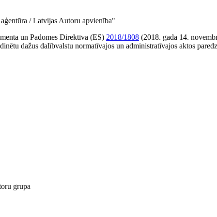
ģentūra / Latvijas Autoru apvienība"
amenta un Padomes Direktīva (ES)
2018/1808
(2018. gada 14. novembri
rdinētu dažus dalībvalstu normatīvajos un administratīvajos aktos pare
toru grupa