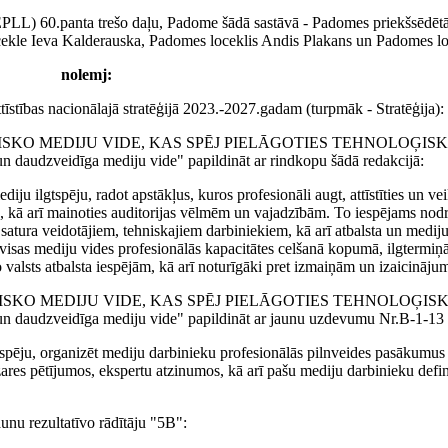
EPLL) 60.panta trešo daļu, Padome šādā sastāvā - Padomes priekšsēdētā
cekle Ieva Kalderauska, Padomes loceklis Andis Plakans un Padomes lo
nolemj:
īstības nacionālajā stratēģijā 2023.-2027.gadam (turpmāk - Stratēģija):
ONISKO MEDIJU VIDE, KAS SPĒJ PIELĀGOTIES TEHNOLOĢIS
dzveidīga mediju vide" papildināt ar rindkopu šādā redakcijā:
diju ilgtspēju, radot apstākļus, kuros profesionāli augt, attīstīties un ve
lpā, kā arī mainoties auditorijas vēlmēm un vajadzībām. To iespējams nodr
tura veidotājiem, tehniskajiem darbiniekiem, kā arī atbalsta un mediju
visas mediju vides profesionālās kapacitātes celšanā kopumā, ilgtermiņā
no valsts atbalsta iespējām, kā arī noturīgāki pret izmaiņām un izaicināju
ONISKO MEDIJU VIDE, KAS SPĒJ PIELĀGOTIES TEHNOLOĢIS
dzveidīga mediju vide" papildināt ar jaunu uzdevumu Nr.B-1-13 š
lgtspēju, organizēt mediju darbinieku profesionālās pilnveides pasākumus
ozares pētījumos, ekspertu atzinumos, kā arī pašu mediju darbinieku def
aunu rezultatīvo rādītāju "5B":