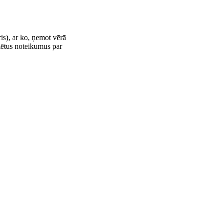
s), ar ko, ņemot vērā
dzētus noteikumus par