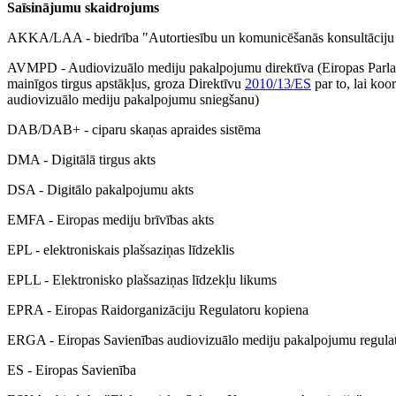
Saīsinājumu skaidrojums
AKKA/LAA - biedrība "Autortiesību un komunicēšanās konsultāciju a
AVMPD - Audiovizuālo mediju pakalpojumu direktīva (Eiropas Parl
mainīgos tirgus apstākļus, groza Direktīvu
2010/13/ES
par to, lai koo
audiovizuālo mediju pakalpojumu sniegšanu)
DAB/DAB+ - ciparu skaņas apraides sistēma
DMA - Digitālā tirgus akts
DSA - Digitālo pakalpojumu akts
EMFA - Eiropas mediju brīvības akts
EPL - elektroniskais plašsaziņas līdzeklis
EPLL - Elektronisko plašsaziņas līdzekļu likums
EPRA - Eiropas Raidorganizāciju Regulatoru kopiena
ERGA - Eiropas Savienības audiovizuālo mediju pakalpojumu regula
ES - Eiropas Savienība