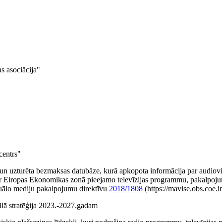
s asociācija"
centrs"
 un uzturēta bezmaksas datubāze, kurā apkopota informācija par audio
ar Eiropas Ekonomikas zonā pieejamo televīzijas programmu, pakalpoj
izuālo mediju pakalpojumu direktīvu
2018/1808
(https://mavise.obs.coe.in
nālā stratēģija 2023.-2027.gadam