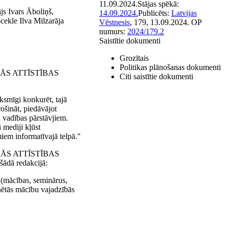
11.09.2024.
Stājas spēkā:
js Ivars Āboliņš,
14.09.2024.
Publicēts:
Latvijas
cekle Ilva Milzarāja
Vēstnesis
, 179, 13.09.2024.
OP
numurs:
2024/179.2
Saistītie dokumenti
Grozītais
Politikas plānošanas dokumenti
KĀS ATTĪSTĪBAS
Citi saistītie dokumenti
iksmīgi konkurēt, tajā
ošināt, piedāvājot
 vadības pārstāvjiem.
 mediji kļūst
miem informatīvajā telpā."
KĀS ATTĪSTĪBAS
ādā redakcijā:
 (mācības, seminārus,
inētās mācību vajadzībās