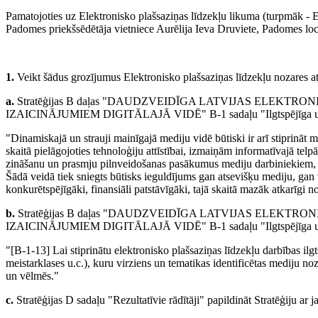
Pamatojoties uz Elektronisko plašsaziņas līdzekļu likuma (turpmāk - 
Padomes priekšsēdētāja vietniece Aurēlija Ieva Druviete, Padomes lo
1.
Veikt šādus grozījumus Elektronisko plašsaziņas līdzekļu nozares att
a.
Stratēģijas B daļas "DAUDZVEIDĪGA LATVIJAS ELEKTR
IZAICINĀJUMIEM DIGITĀLAJĀ VIDĒ" B-1 sadaļu "Ilgtspējīga un dau
"Dinamiskajā un strauji mainīgajā mediju vidē būtiski ir arī stiprināt me
skaitā pielāgojoties tehnoloģiju attīstībai, izmaiņām informatīvajā te
zināšanu un prasmju pilnveidošanas pasākumus mediju darbiniekiem, sa
Šādā veidā tiek sniegts būtisks ieguldījums gan atsevišķu mediju, gan 
konkurētspējīgāki, finansiāli patstāvīgāki, tajā skaitā mazāk atkarīgi 
b.
Stratēģijas B daļas "DAUDZVEIDĪGA LATVIJAS ELEKTR
IZAICINĀJUMIEM DIGITĀLAJĀ VIDĒ" B-1 sadaļu "Ilgtspējīga un dau
"[B-1-13] Lai stiprinātu elektronisko plašsaziņas līdzekļu darbības i
meistarklases u.c.), kuru virziens un tematikas identificētas mediju n
un vēlmēs."
c.
Stratēģijas D sadaļu "Rezultatīvie rādītāji" papildināt Stratēģiju ar j