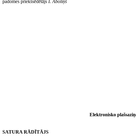
padomes priekšsēdētājs
I. Āboliņš
Elektronisko plašsaziņa
SATURA RĀDĪTĀJS