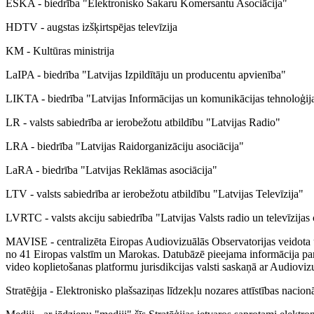
ESKA - biedrība "Elektronisko Sakaru Komersantu Asociācija"
HDTV - augstas izšķirtspējas televīzija
KM - Kultūras ministrija
LaIPA - biedrība "Latvijas Izpildītāju un producentu apvienība"
LIKTA - biedrība "Latvijas Informācijas un komunikācijas tehnoloģija
LR - valsts sabiedrība ar ierobežotu atbildību "Latvijas Radio"
LRA - biedrība "Latvijas Raidorganizāciju asociācija"
LaRA - biedrība "Latvijas Reklāmas asociācija"
LTV - valsts sabiedrība ar ierobežotu atbildību "Latvijas Televīzija"
LVRTC - valsts akciju sabiedrība "Latvijas Valsts radio un televīzijas 
MAVISE - centralizēta Eiropas Audiovizuālās Observatorijas veidota
no 41 Eiropas valstīm un Marokas. Datubāzē pieejama informācija p
video koplietošanas platformu jurisdikcijas valsti saskaņā ar Audiov
Stratēģija - Elektronisko plašsaziņas līdzekļu nozares attīstības nacio