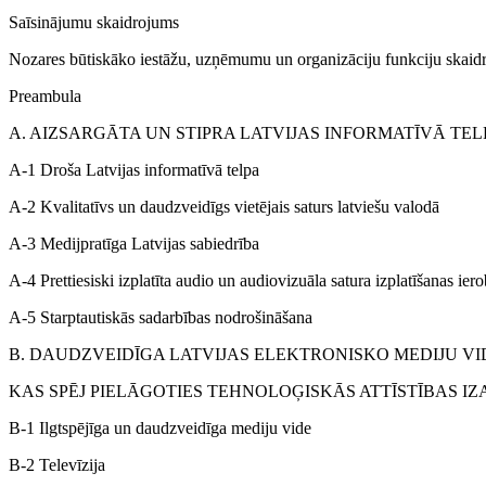
Saīsinājumu skaidrojums
Nozares būtiskāko iestāžu, uzņēmumu un organizāciju funkciju skaid
Preambula
A. AIZSARGĀTA UN STIPRA LATVIJAS INFORMATĪVĀ TEL
A-1 Droša Latvijas informatīvā telpa
A-2 Kvalitatīvs un daudzveidīgs vietējais saturs latviešu valodā
A-3 Medijpratīga Latvijas sabiedrība
A-4 Prettiesiski izplatīta audio un audiovizuāla satura izplatīšanas ie
A-5 Starptautiskās sadarbības nodrošināšana
B. DAUDZVEIDĪGA LATVIJAS ELEKTRONISKO MEDIJU VI
KAS SPĒJ PIELĀGOTIES TEHNOLOĢISKĀS ATTĪSTĪBAS IZ
B-1 Ilgtspējīga un daudzveidīga mediju vide
B-2 Televīzija