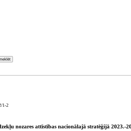
meklēt
2/1-2
zekļu nozares attīstības nacionālajā stratēģijā 2023.-