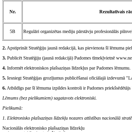
Nr.
Rezultatīvais rād
5B
Regulāri organizētas mediju pārstāvju profesionālās pilnvei
2.
Apstiprināt Stratēģiju jaunā redakcijā, kas pievienota šī lēmuma pie
3.
Publicēt Stratēģiju (jaunā redakcijā) Padomes tīmekļvietnē www.nep
4.
Informēt elektroniskos plašsaziņas līdzekļus par Padomes lēmumu.
5.
Iesniegt Stratēģijas grozījumus publicēšanai oficiālajā izdevumā "La
6.
Atbildīgs par šī lēmuma izpildes kontroli ir Padomes priekšsēdētājs 
Lēmums (bez pielikumiem) sagatavots elektroniski.
Pielikumā:
1. Elektronisko plašsaziņas līdzekļu nozares attīstības nacionālā str
Nacionālās elektronisko plašsaziņas līdzekļu