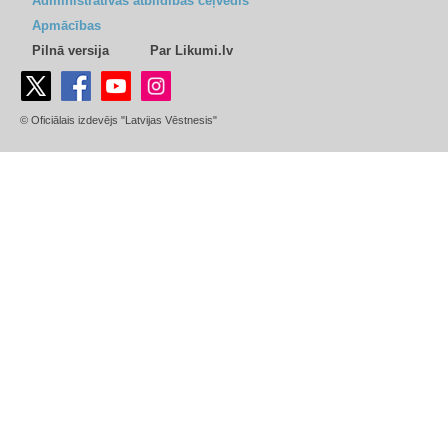
Administratīvās atbildības ceļvedis
Apmācības
Pilnā versija
Par Likumi.lv
© Oficiālais izdevējs "Latvijas Vēstnesis"