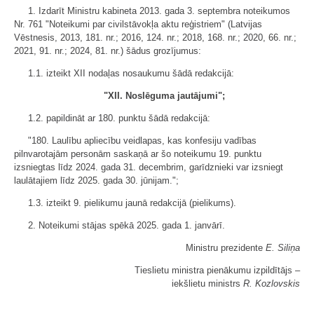
1. Izdarīt Ministru kabineta 2013. gada 3. septembra noteikumos
Nr. 761 "Noteikumi par civilstāvokļa aktu reģistriem" (Latvijas
Vēstnesis, 2013, 181. nr.; 2016, 124. nr.; 2018, 168. nr.; 2020, 66. nr.;
2021, 91. nr.; 2024, 81. nr.) šādus grozījumus:
1.1. izteikt XII nodaļas nosaukumu šādā redakcijā:
"XII. Noslēguma jautājumi";
1.2. papildināt ar 180. punktu šādā redakcijā:
"180. Laulību apliecību veidlapas, kas konfesiju vadības
pilnvarotajām personām saskaņā ar šo noteikumu 19. punktu
izsniegtas līdz 2024. gada 31. decembrim, garīdznieki var izsniegt
laulātajiem līdz 2025. gada 30. jūnijam.";
1.3. izteikt 9. pielikumu jaunā redakcijā (pielikums).
2. Noteikumi stājas spēkā 2025. gada 1. janvārī.
Ministru prezidente
E. Siliņa
Tieslietu ministra pienākumu izpildītājs ‒
iekšlietu ministrs
R. Kozlovskis