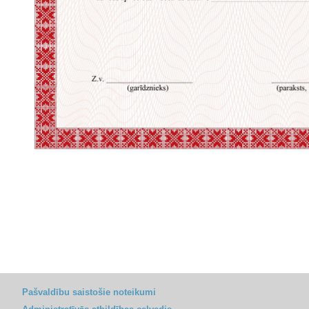
Pašvaldību saistošie noteikumi