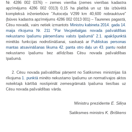
Nr. 4286 002 0376) – zemes vienība (zemes vienības kadastra
apzīmējums 4286 002 0313) 0,15 ha platībā un uz tās izbūvētā
kompleksā inženierbūve "Autoceļa V299 km 40,600 nobrauktuve"
(būves kadastra apzīmējums 4286 002 0313 001) – Taurenes pagastā,
Cēsu novadā, vairs netiek izmantots
Ministru kabineta 2014. gada 14.
maija rīkojuma Nr. 211 "Par Vecpiebalgas novada pašvaldības
nekustamo īpašumu pārņemšanu valsts īpašumā" 2.1. apakšpunktā
minētās funkcijas nodrošināšanai, saskaņā ar
Publiskas personas
mantas atsavināšanas likuma 42. panta otro daļu un 43. pantu
nodot
nekustamo īpašumu bez atlīdzības Cēsu novada pašvaldības
īpašumā.
2. Cēsu novada pašvaldībai pārņemt no Satiksmes ministrijas šā
rīkojuma
1. punktā
minēto nekustamo īpašumu un normatīvajos aktos
noteiktajā kārtībā nostiprināt zemesgrāmatā īpašuma tiesības uz
Cēsu novada pašvaldības vārda.
Ministru prezidente
E. Siliņa
Satiksmes ministrs
K. Briškens