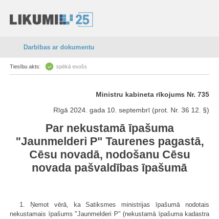
Darbības ar dokumentu
Tiesību akts:
spēkā esošs
Ministru kabineta rīkojums Nr. 735
Rīgā 2024. gada 10. septembrī (prot. Nr. 36 12. §)
Par nekustamā īpašuma
"Jaunmelderi P" Taurenes pagastā,
Cēsu novadā, nodošanu Cēsu
novada pašvaldības īpašumā
1. Ņemot vērā, ka Satiksmes ministrijas īpašumā nodotais
nekustamais īpašums "Jaunmelderi P" (nekustamā īpašuma kadastra