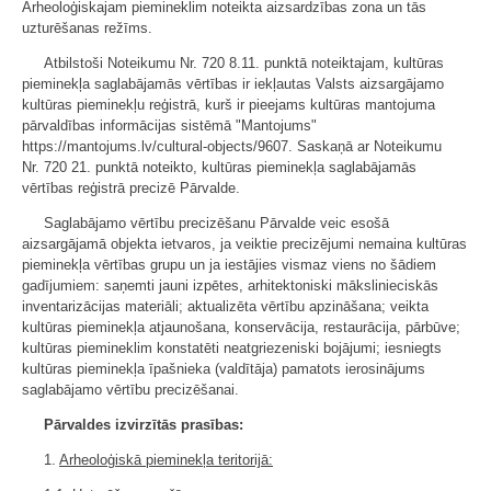
Arheoloģiskajam piemineklim noteikta aizsardzības zona un tās
uzturēšanas režīms.
Atbilstoši Noteikumu Nr. 720 8.11. punktā noteiktajam, kultūras
pieminekļa saglabājamās vērtības ir iekļautas Valsts aizsargājamo
kultūras pieminekļu reģistrā, kurš ir pieejams kultūras mantojuma
pārvaldības informācijas sistēmā "Mantojums"
https://mantojums.lv/cultural-objects/9607. Saskaņā ar Noteikumu
Nr. 720 21. punktā noteikto, kultūras pieminekļa saglabājamās
vērtības reģistrā precizē Pārvalde.
Saglabājamo vērtību precizēšanu Pārvalde veic esošā
aizsargājamā objekta ietvaros, ja veiktie precizējumi nemaina kultūras
pieminekļa vērtības grupu un ja iestājies vismaz viens no šādiem
gadījumiem: saņemti jauni izpētes, arhitektoniski mākslinieciskās
inventarizācijas materiāli; aktualizēta vērtību apzināšana; veikta
kultūras pieminekļa atjaunošana, konservācija, restaurācija, pārbūve;
kultūras piemineklim konstatēti neatgriezeniski bojājumi; iesniegts
kultūras pieminekļa īpašnieka (valdītāja) pamatots ierosinājums
saglabājamo vērtību precizēšanai.
Pārvaldes izvirzītās prasības:
1.
Arheoloģiskā pieminekļa teritorijā: