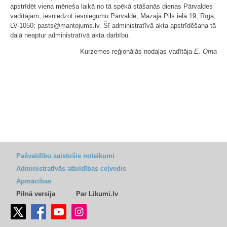
apstrīdēt viena mēneša laikā no tā spēkā stāšanās dienas Pārvaldes
vadītājam, iesniedzot iesniegumu Pārvaldē, Mazajā Pils ielā 19, Rīgā,
LV-1050; pasts@mantojums.lv. Šī administratīvā akta apstrīdēšana tā
daļā neaptur administratīvā akta darbību.
Kurzemes reģionālās nodaļas vadītāja
E. Orna
Pašvaldību saistošie noteikumi
Administratīvās atbildības ceļvedis
Apmācības
Pilnā versija
Par Likumi.lv