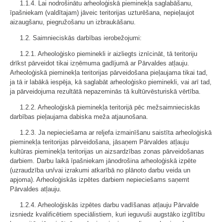
1.1.4. Lai nodrošinātu arheoloģiskā pieminekļa saglabāšanu,
īpašniekam (valdītajam) jāveic teritorijas uzturēšana, nepieļaujot
aizaugšanu, piegružošanu un izbraukāšanu.
1.2. Saimnieciskās darbības ierobežojumi:
1.2.1. Arheoloģisko pieminekli ir aizliegts iznīcināt, tā teritoriju
drīkst pārveidot tikai izņēmuma gadījumā ar Pārvaldes atļauju.
Arheoloģiskā pieminekļa teritorijas pārveidošana pieļaujama tikai tad,
ja tā ir labākā iespēja, kā saglabāt arheoloģisko pieminekli, vai arī tad,
ja pārveidojuma rezultātā nepazeminās tā kultūrvēsturiskā vērtība.
1.2.2. Arheoloģiskā pieminekļa teritorijā pēc mežsaimnieciskās
darbības pieļaujama dabiska meža atjaunošana.
1.2.3. Ja nepieciešama ar reljefa izmainīšanu saistīta arheoloģiskā
pieminekļa teritorijas pārveidošana, jāsaņem Pārvaldes atļauju
kultūras pieminekļa teritorijas un aizsardzības zonas pārveidošanas
darbiem. Darbu laikā īpašniekam jānodrošina arheoloģiskā izpēte
(uzraudzība un/vai izrakumi atkarībā no plānoto darbu veida un
apjoma). Arheoloģiskās izpētes darbiem nepieciešams saņemt
Pārvaldes atļauju.
1.2.4. Arheoloģiskās izpētes darbu vadīšanas atļauju Pārvalde
izsniedz kvalificētiem speciālistiem, kuri ieguvuši augstāko izglītību