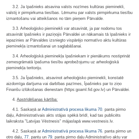
3.2. Ja īpašnieks atsavina valsts nozīmes kultūras pieminekli,
valstij ir pirmpirkuma tiesības. Lēmumu par valsts pirmpirkuma tiesību
izmantošanu vai atteikšanos no tām pieņem Pārvalde.
3.3. Arheoloģisko pieminekli var atsavināt, ja par nodomu tos
atsavināt īpašnieks ir paziņojis Pārvaldei un nākamais tā īpašnieks ir
iepazinies ar Pārvaldes izsniegto vispārējo normatīvo aktu kultūras
pieminekļa izmantošanai un saglabāšanai.
3.4. Arheoloģiskā pieminekļa īpašniekam ir pienākums nostiprināt
zemesgrāmatā īpašuma tiesību aprobežojumu uz arheoloģiskā
pieminekļa teritoriju.
3.5. Ja Īpašnieks, atsavinot arheoloģisko pieminekli, konstatē
aizdomīga darījuma vai darbības pazīmes, Īpašnieks par to ziņo
Finanšu izlūkošanas dienestam (https:goaml.fid.gov.lv) un Pārvaldei.
4.
Apstrīdēšanas kārtība:
4.1. Saskaņā ar
Administratīvā procesa likuma
70.
panta pirmo
daļu, Administratīvais akts stājas spēkā brīdī, kad tas publicēts
laikraksta "Latvijas Vēstnesis" mājaslapā www.vestnesis.lv.
4.2. Saskaņā ar
Administratīvā procesa likuma
76.
panta pirmo un
otro daļu,
77.
pantu un
79.
panta pirmo daļu Administratīvo aktu var