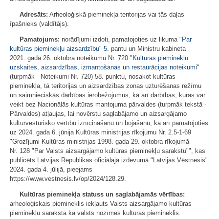
Adresāts:
Arheoloģiskā pieminekļa teritorijas vai tās daļas
īpašnieks (valdītājs).
Pamatojums:
norādījumi izdoti, pamatojoties uz likuma "
Par
kultūras pieminekļu aizsardzību
"
5.
pantu un Ministru kabineta
2021. gada 26. oktobra noteikumu Nr. 720 "
Kultūras pieminekļu
uzskaites, aizsardzības, izmantošanas un restaurācijas noteikumi
"
(turpmāk - Noteikumi Nr. 720) 58. punktu, nosakot kultūras
pieminekļa, tā teritorijas un aizsardzības zonas uzturēšanas režīmu
un saimnieciskās darbības ierobežojumus, kā arī darbības, kuras var
veikt bez Nacionālās kultūras mantojuma pārvaldes (turpmāk tekstā -
Pārvaldes) atļaujas, lai novērstu saglabājamo un aizsargājamo
kultūrvēsturisko vērtību iznīcināšanu un bojāšanu, kā arī pamatojoties
uz 2024. gada 6. jūnija Kultūras ministrijas rīkojumu Nr. 2.5-1-69
"Grozījumi Kultūras ministrijas 1998. gada 29. oktobra rīkojumā
Nr. 128 "Par Valsts aizsargājamo kultūras pieminekļu sarakstu"", kas
publicēts Latvijas Republikas oficiālajā izdevumā "Latvijas Vēstnesis"
2024. gada 4. jūlijā, pieejams
https://www.vestnesis.lv/op/2024/128.29.
Kultūras pieminekļa statuss un saglabājamās vērtības:
arheoloģiskais piemineklis iekļauts Valsts aizsargājamo kultūras
pieminekļu sarakstā kā valsts nozīmes kultūras piemineklis.