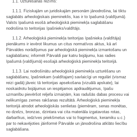
1.1. Uzturēšanas režīms:
1.1.1. Fiziskajām un juridiskajām personām jānodrošina, lai tiktu
saglabāts arheoloģiskais piemineklis, kas ir to īpašumā (valdījumā).
Valsts īpašumā esošā arheoloģiskā pieminekļa saglabāšanu
nodrošina to teritorijas īpašnieks/valdītājs.
1.1.2. Arheoloģiskā pieminekļa teritorijas īpašnieka (valdītāja)
pienākums ir ievērot likumus un citus normatīvos aktus, kā arī
Pārvaldes norādījumus par arheoloģiskā pieminekļa izmantošanu un
saglabāšanu; informēt Pārvaldi par katru bojājumu, kas radies
īpašumā (valdījumā) esošajā arheoloģiskā pieminekļa teritorijā.
1.1.3. Lai nodrošinātu arheoloģiskā pieminekļa uzturēšanu un
saglabāšanu, īpašniekam (valdītajam) savlaicīgi un regulāri (vismaz
reizi gadā) jāveic tā teritorijas apsekošana (vizuālā apskate), lai
noskaidrotu bojājumus un iespējamos apdraudējumus, īpašu
uzmanību pievēršot reljefa izmaiņām, kas radušās dabas procesu vai
nelikumīgas zemes rakšanas rezultātā. Arheoloģiskā pieminekļa
teritorijā atrodot arheoloģiskās senlietas (piemēram, senas monētas,
no dzelzs, bronzas, dzintara vai cita materiāla izgatavotas rotas,
darbarīkus, iedzīves priekšmetus vai to fragmentus, keramiku u.c.)
par to nekavējoties jāinformē Pārvalde un jānodrošina atklāto liecību
saglabāšana.