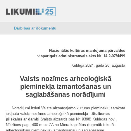
Darbības ar dokumentu
Nacionālās kultūras mantojuma pārvaldes
vispārīgais administratīvais akts Nr. 14.2-07/4499
Kuldīgā 2024. gada 26. augustā
Valsts nozīmes arheoloģiskā
pieminekļa izmantošanas un
saglabāšanas norādījumi
Norādījumi izdoti Valsts aizsargājamo kultūras pieminekļu sarakstā
iekļauta valsts nozīmes arheoloģiskā pieminekļa -
Stulbenes
pilskalns ar dambi
(valsts aizsardzības Nr. 9398) Kuldīgas nov.,
Nīkrāces pag.; 400 m uz ZA no Miera kapsētas (turpmāk tekstā -
arheoloģiskais piemineklis) izmantošanai un saglabāšanai.