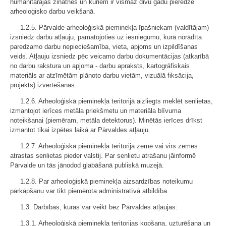
humanitārajās zinātnēs un kuriem ir vismaz divu gadu pieredze
arheoloģisko darbu veikšanā.
1.2.5. Pārvalde arheoloģiskā pieminekļa īpašniekam (valdītājam)
izsniedz darbu atļauju, pamatojoties uz iesniegumu, kurā norādīta
paredzamo darbu nepieciešamība, vieta, apjoms un izpildīšanas
veids. Atļauju izsniedz pēc veicamo darbu dokumentācijas (atkarībā
no darbu rakstura un apjoma - darbu apraksts, kartogrāfiskais
materiāls ar atzīmētām plānoto darbu vietām, vizuālā fiksācija,
projekts) izvērtēšanas.
1.2.6. Arheoloģiskā pieminekļa teritorijā aizliegts meklēt senlietas,
izmantojot ierīces metāla priekšmetu un materiāla blīvuma
noteikšanai (piemēram, metāla detektorus). Minētās ierīces drīkst
izmantot tikai izpētes laikā ar Pārvaldes atļauju.
1.2.7. Arheoloģiskā pieminekļa teritorijā zemē vai virs zemes
atrastas senlietas pieder valstij. Par senlietu atrašanu jāinformē
Pārvalde un tās jānodod glabāšanā publiskā muzejā.
1.2.8. Par arheoloģiskā pieminekļa aizsardzības noteikumu
pārkāpšanu var tikt piemērota administratīvā atbildība.
1.3. Darbības, kuras var veikt bez Pārvaldes atļaujas:
1.3.1. Arheoloģiskā pieminekļa teritorijas kopšana, uzturēšana un