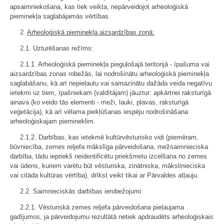
apsaimniekošana, kas tiek veikta, nepārveidojot arheoloģiskā
pieminekļa saglabājamās vērtības.
2.
Arheoloģiskā pieminekļa aizsardzības zonā:
2.1. Uzturēšanas režīms:
2.1.1. Arheoloģiskā pieminekļa pieguļošajā teritorijā - īpašuma vai
aizsardzības zonas robežās, lai nodrošinātu arheoloģiskā pieminekļa
saglabāšanu, kā arī nepieļautu vai samazinātu dažāda veida negatīvu
ietekmi uz tiem, īpašniekam (valdītājam) jāuztur: apkārtnei raksturīgā
ainava (ko veido tās elementi - meži, lauki, pļavas, raksturīgā
veģetācija), kā arī vēlama piekļūšanas iespēju nodrošināšana
arheoloģiskajam piemineklim.
2.1.2. Darbības, kas ietekmē kultūrvēsturisko vidi (piemēram,
būvniecība, zemes reljefa mākslīga pārveidošana, mežsaimnieciska
darbība, tādu iepriekš neidentificētu priekšmetu izcelšana no zemes
vai ūdens, kuriem varētu būt vēsturiska, zinātniska, mākslinieciska
vai citāda kultūras vērtība), drīkst veikt tikai ar Pārvaldes atļauju.
2.2. Saimnieciskās darbības ierobežojumi:
2.2.1. Vēsturiskā zemes reljefa pārveidošana pieļaujama
gadījumos, ja pārveidojumu rezultātā netiek apdraudēts arheoloģiskais