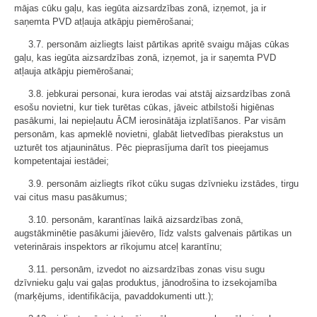
mājas cūku gaļu, kas iegūta aizsardzības zonā, izņemot, ja ir
saņemta PVD atļauja atkāpju piemērošanai;
3.7. personām aizliegts laist pārtikas apritē svaigu mājas cūkas
gaļu, kas iegūta aizsardzības zonā, izņemot, ja ir saņemta PVD
atļauja atkāpju piemērošanai;
3.8. jebkurai personai, kura ierodas vai atstāj aizsardzības zonā
esošu novietni, kur tiek turētas cūkas, jāveic atbilstoši higiēnas
pasākumi, lai nepieļautu ĀCM ierosinātāja izplatīšanos. Par visām
personām, kas apmeklē novietni, glabāt lietvedības pierakstus un
uzturēt tos atjauninātus. Pēc pieprasījuma darīt tos pieejamus
kompetentajai iestādei;
3.9. personām aizliegts rīkot cūku sugas dzīvnieku izstādes, tirgu
vai citus masu pasākumus;
3.10. personām, karantīnas laikā aizsardzības zonā,
augstākminētie pasākumi jāievēro, līdz valsts galvenais pārtikas un
veterinārais inspektors ar rīkojumu atceļ karantīnu;
3.11. personām, izvedot no aizsardzības zonas visu sugu
dzīvnieku gaļu vai gaļas produktus, jānodrošina to izsekojamība
(marķējums, identifikācija, pavaddokumenti utt.);