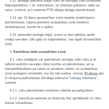
3.12. aizliegts pārvietot mājas cūku un savvaļas cūku izcelsmes
blakusproduktus, t.sk. kūtsmēslus, arī izlietotus pakaišus, ādas un
sarus, izņemot, ja ir saņemta PVD atļauja atkāpju piemērošanai;
3.13. pēc 15 dienu aizsardzības zonā noteikto ierobežojumu
piemērošanas, turpina piemērot uzraudzības zonā noteiktos
ierobežojumus, kamēr tie ir spēkā;
3.14. personām aizliegts iegūt, izvest un laist pārtikas apritē
svaigu savvaļas cūku gaļu un subproduktus, kas iegūti aizsardzības
zonā.
4.
Karantīnas laikā uzraudzības zonā:
4.1. cūku turētājiem vai īpašniekiem aizliegts veikt cūku (t.sk.
nebrīvē audzēto savvaļas cūku) kustību un pārvietošanu, arī ar
transportlīdzekļiem pa valsts un privātiem ceļiem, no uzraudzības
zonā esošajiem novietnēm, kur tās tiek turētas, vismaz
30 dienas
pēc
šī rīkojuma publicēšanas oficiālajā izdevumā "
Latvijas Vēstnesis
",
izņemot:
4.1.1. cūku pārvietošanu novietnes robežās pa palīgceļiem;
4.1.2. tranzītā pa autoceļu un dzelzceļu bez apstāšanās un cūku
kravas izkraušanas;