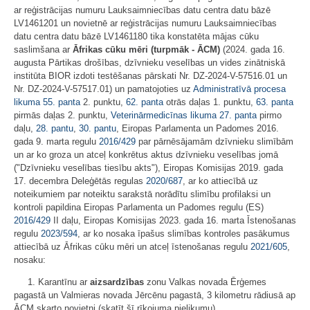
ar reģistrācijas numuru Lauksaimniecības datu centra datu bāzē
LV1461201 un novietnē ar reģistrācijas numuru Lauksaimniecības
datu centra datu bāzē LV1461180 tika konstatēta mājas cūku
saslimšana ar
Āfrikas cūku mēri (turpmāk - ĀCM)
(2024. gada 16.
augusta Pārtikas drošības, dzīvnieku veselības un vides zinātniskā
institūta BIOR izdoti testēšanas pārskati Nr. DZ-2024-V-57516.01 un
Nr. DZ-2024-V-57517.01) un pamatojoties uz
Administratīvā procesa
likuma
55. panta
2. punktu,
62. panta
otrās daļas 1. punktu,
63. panta
pirmās daļas 2. punktu,
Veterinārmedicīnas likuma
27. panta
pirmo
daļu,
28. pantu
,
30. pantu
, Eiropas Parlamenta un Padomes 2016.
gada 9. marta regulu
2016/429
par pārnēsājamām dzīvnieku slimībām
un ar ko groza un atceļ konkrētus aktus dzīvnieku veselības jomā
("Dzīvnieku veselības tiesību akts"), Eiropas Komisijas 2019. gada
17. decembra Deleģētās regulas
2020/687
, ar ko attiecībā uz
noteikumiem par noteiktu sarakstā norādītu slimību profilaksi un
kontroli papildina Eiropas Parlamenta un Padomes regulu (ES)
2016/429
II daļu, Eiropas Komisijas 2023. gada 16. marta Īstenošanas
regulu
2023/594
, ar ko nosaka īpašus slimības kontroles pasākumus
attiecībā uz Āfrikas cūku mēri un atceļ īstenošanas regulu
2021/605
,
nosaku:
1. Karantīnu ar
aizsardzības
zonu Valkas novada Ērģemes
pagastā un Valmieras novada Jērcēnu pagastā, 3 kilometru rādiusā ap
ĀCM skarto novietni (skatīt šī rīkojuma pielikumu).