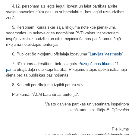
4.12. personām aizliegts iegūt, izvest un laist pārtikas apritē
svaigu savvaļas cūku gaļu un subproduktus, kas iegūti uzraudzības
zonā.
5. Personām, kuras skar šajā rīkojumā noteiktie pienākumi,
sadarboties un nekavējoties nodrošināt PVD valsts inspektoriem
iespēju veikt uzraudzību un citus nepieciešamos pasākumus šajā
rīkojumā noteiktajās teritorijās.
6. Publicēt šo rīkojumu oficiālajā izdevumā "
Latvijas Vēstnesis
".
7. Rīkojums adresātiem tiek paziņots
Paziņošanas likuma
11.
panta
otrajā daļā noteiktajā kārtībā. Rīkojums stājas spēkā nākamajā
dienā pēc tā publiskas paziņošanas.
8. Kontroli par rīkojuma izpildi paturu sev.
Pielikumā: "ĀCM karantīnas teritorija".
Valsts galvenā pārtikas un veterinārā inspektora
pienākumu izpildītājs
E. Oļševskis
Pielikums
valsts galvenā pārtikas un veterinārā inspektora