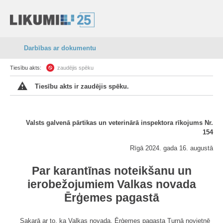
Darbības ar dokumentu
Tiesību akts:
zaudējis spēku
Tiesību akts ir zaudējis spēku.
Valsts galvenā pārtikas un veterinārā inspektora rīkojums Nr.
154
Rīgā 2024. gada 16. augustā
Par karantīnas noteikšanu un
ierobežojumiem Valkas novada
Ērģemes pagastā
Sakarā ar to, ka Valkas novada, Ērģemes pagasta Turnā novietnē