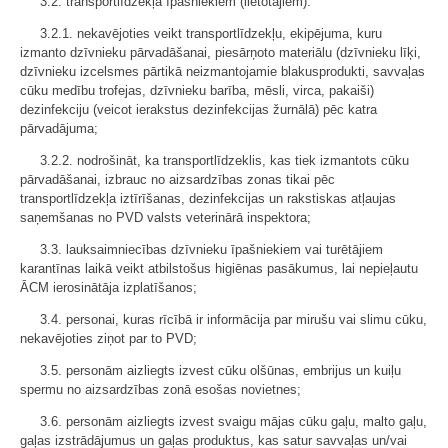
3.2. transportlīdzekļa īpašniekiem (lietotājiem):
3.2.1. nekavējoties veikt transportlīdzekļu, ekipējuma, kuru
izmanto dzīvnieku pārvadāšanai, piesārņoto materiālu (dzīvnieku līķi,
dzīvnieku izcelsmes pārtikā neizmantojamie blakusprodukti, savvaļas
cūku medību trofejas, dzīvnieku barība, mēsli, virca, pakaiši)
dezinfekciju (veicot ierakstus dezinfekcijas žurnālā) pēc katra
pārvadājuma;
3.2.2. nodrošināt, ka transportlīdzeklis, kas tiek izmantots cūku
pārvadāšanai, izbrauc no aizsardzības zonas tikai pēc
transportlīdzekļa iztīrīšanas, dezinfekcijas un rakstiskas atļaujas
saņemšanas no PVD valsts veterinārā inspektora;
3.3. lauksaimniecības dzīvnieku īpašniekiem vai turētājiem
karantīnas laikā veikt atbilstošus higiēnas pasākumus, lai nepieļautu
ĀCM ierosinātāja izplatīšanos;
3.4. personai, kuras rīcībā ir informācija par mirušu vai slimu cūku,
nekavējoties ziņot par to PVD;
3.5. personām aizliegts izvest cūku olšūnas, embrijus un kuiļu
spermu no aizsardzības zonā esošas novietnes;
3.6. personām aizliegts izvest svaigu mājas cūku gaļu, malto gaļu,
gaļas izstrādājumus un gaļas produktus, kas satur savvaļas un/vai