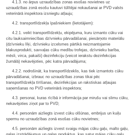
4.1.3. no ārpus uzraudzības zonas esošas novietnes uz
uzraudzības zonā esošu kautuvi tūlītējai nokaušanai ar PVD valsts
veterinārā inspektora izsniegtu atļauju;
4.2. transportlīdzekļa īpašniekiem (lietotājiem):
4.2.1. veikt transportlīdzekļu, ekipējuma, kuru izmanto cūku vai
citu lauksaimniecības dzīvnieku pārvadāšanai, piesārņoto materiālu
(dzīvnieku līķi, dzīvnieku izcelsmes pārtikā neizmantojamie
blakusprodukti, savvaļas cūku medību trofejas, dzīvnieku barība,
mēsli, virca, pakaiši) dezinfekciju (veicot ierakstu dezinfekcijas
žurnālā) nekavējoties, pēc katra pārvadājuma;
4.2.2. nodrošināt, ka transportlīdzeklis, kas tiek izmantots cūku
pārvadāšanai, izbrauc no uzraudzības zonas tikai pēc
transportlīdzekļa tīrīšanas, dezinfekcijas un rakstiskas atļaujas
saņemšanas no PVD veterinārā inspektora;
4.3. personai, kuras rīcībā ir informācija par mirušu vai slimu cūku,
nekavējoties ziņot par to PVD;
4.4. personām aizliegts izvest cūku olšūnas, embrijus un kuiļu
spermu no uzraudzības zonā esošas cūku novietnes;
4.5. personām aizliegts izvest svaigu mājas cūku gaļu, malto gaļu,
gaļas izstrādājumus un gaļas produktus, kas satur mājas cūku gaļu,