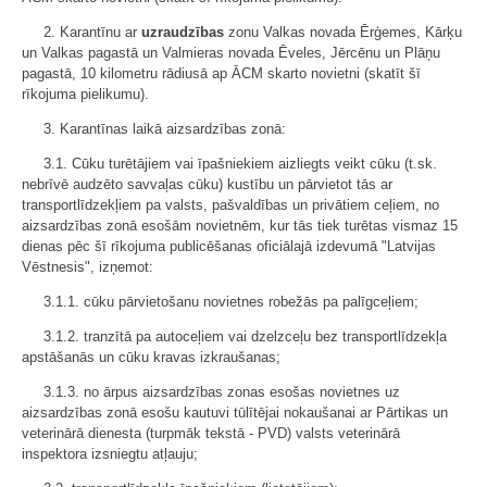
2. Karantīnu ar
uzraudzības
zonu Valkas novada Ērģemes, Kārķu
un Valkas pagastā un Valmieras novada Ēveles, Jērcēnu un Plāņu
pagastā, 10 kilometru rādiusā ap ĀCM skarto novietni (skatīt šī
rīkojuma pielikumu).
3. Karantīnas laikā aizsardzības zonā:
3.1. Cūku turētājiem vai īpašniekiem aizliegts veikt cūku (t.sk.
nebrīvē audzēto savvaļas cūku) kustību un pārvietot tās ar
transportlīdzekļiem pa valsts, pašvaldības un privātiem ceļiem, no
aizsardzības zonā esošām novietnēm, kur tās tiek turētas vismaz 15
dienas pēc šī rīkojuma publicēšanas oficiālajā izdevumā "Latvijas
Vēstnesis", izņemot:
3.1.1. cūku pārvietošanu novietnes robežās pa palīgceļiem;
3.1.2. tranzītā pa autoceļiem vai dzelzceļu bez transportlīdzekļa
apstāšanās un cūku kravas izkraušanas;
3.1.3. no ārpus aizsardzības zonas esošas novietnes uz
aizsardzības zonā esošu kautuvi tūlītējai nokaušanai ar Pārtikas un
veterinārā dienesta (turpmāk tekstā - PVD) valsts veterinārā
inspektora izsniegtu atļauju;