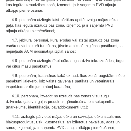
kas iegūta uzraudzības zonā, izņemot, ja ir saņemta PVD atļauja
atkāpju piemērošanai;
4.6. personām aizliegts laist pārtikas apritē svaigu mājas cūkas
gaļu, kas iegūta uzraudzības zonā, izņemot, ja ir saņemta PVD
atļauja atkāpju piemērošanai;
4.7. jebkurai personai, kura ierodas vai atstāj uzraudzības zonā
esošu novietni kurā tur cūkas, jāveic atbilstoši higiēnas pasākumi, lai
nepieļautu ĀCM ierosinātāja izplatīšanos;
4.8. personām aizliegts rīkot cūku sugas dzīvnieku izstādes, tirgu
vai citus masu pasākumus;
4.9. personām, karantīnas laikā uzraudzības zonā, augstākminētie
pasākumi jāievēro, līdz valsts galvenais pārtikas un veterinārais
inspektors ar rīkojumu atceļ karantīnu;
4.10. personām, izvedot no uzraudzības zonas visu sugu
dzīvnieku gaļu vai gaļas produktus, jānodrošina to izsekojamība
(marķējums, identifikācija, pavaddokumenti utt.);
4.11. aizliegts pārvietot mājas cūku un savvaļas cūku izcelsmes
blakusproduktus, t.sk. kūtsmēslus, arī izlietotus pakaišus, ādas un
sarus, izņemot, ja ir saņemta PVD atļauja atkāpju piemērošanai;