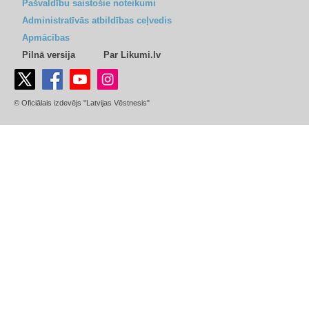
Pašvaldību saistošie noteikumi
Administratīvās atbildības ceļvedis
Apmācības
Pilnā versija
Par Likumi.lv
© Oficiālais izdevējs "Latvijas Vēstnesis"