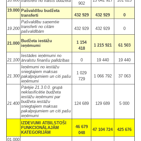
18.600
15 642 927
101 025
transferti no valsts budžeta
902
19.000
Pašvaldību budžeta
432 929
432 929
0
transferti
Pašvaldību saņemtie
transferti no citām
19.200
432 929
432 929
0
pašvaldībām
Budžeta iestāžu
1 154
21.000
1 215 921
61 503
ieņēmumi
418
Iestādes ieņēmumi no
21.100
0
19 440
19 440
ārvalstu finanšu palīdzības
Ieņēmumi no iestāžu
sniegtajiem maksas
1 029
21.300
1 066 792
37 063
pakalpojumiem un citi pašu
729
ieņēmumi
Pārējie 21.3.0.0. grupā
neklasificētie budžeta
iestāžu ieņēmumi par
budžeta iestāžu
21.400
124 689
129 689
5 000
sniegtajiem maksas
pakalpojumiem un citi pašu
ieņēmumi
IZDEVUMI ATBILSTOŠI
46 679
FUNKCIONĀLAJĀM
47 104 724
425 676
KATEGORIJĀM
048
01.000