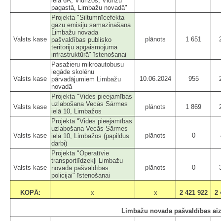
ielā 6A, Vidrižos, Vidrižu
pagastā, Limbažu novadā"
Projekta "Siltumnīcefekta
gāzu emisiju samazināšana
Limbažu novada
Valsts kase
plānots
1 651
pašvaldības publisko
teritoriju apgaismojuma
infrastruktūrā" īstenošanai
Pasažieru mikroautobusu
iegāde skolēnu
Valsts kase
10.06.2024
955
pārvadājumiem Limbažu
novadā
Projekta "Vides pieejamības
uzlabošana Vecās Sārmes
Valsts kase
plānots
1 869
ielā 10, Limbažos
Projekta "Vides pieejamības
uzlabošana Vecās Sārmes
Valsts kase
plānots
0
ielā 10, Limbažos (papildus
darbi)
Projekta "Operatīvie
transportlīdzekļi Limbažu
Valsts kase
plānots
0
novada pašvaldības
policijai" īstenošanai
KOPĀ:
x
x
2 421 922
2 
Limbažu novada pašvaldības aiz