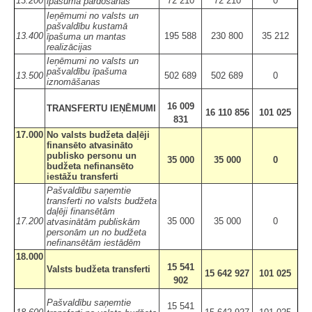
13.200
72 210
72 210
0
īpašuma pārdošanas
Ieņēmumi no valsts un
pašvaldību kustamā
13.400
195 588
230 800
35 212
īpašuma un mantas
realizācijas
Ieņēmumi no valsts un
pašvaldību īpašuma
13.500
502 689
502 689
0
iznomāšanas
16 009
TRANSFERTU IEŅĒMUMI
16 110 856
101 025
831
17.000
No valsts budžeta daļēji
finansēto atvasināto
publisko personu un
35 000
35 000
0
budžeta nefinansēto
iestāžu transferti
Pašvaldību saņemtie
transferti no valsts budžeta
daļēji finansētām
17.200
35 000
35 000
0
atvasinātām publiskām
personām un no budžeta
nefinansētām iestādēm
18.000
15 541
Valsts budžeta transferti
15 642 927
101 025
902
Pašvaldību saņemtie
15 541