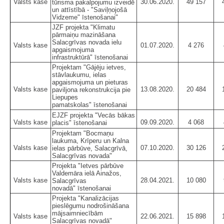
Valsts kase
30.06.2020.
49 157
tūrisma pakalpojumu izveidē
un attīstībā - "Saviļņojošā
Vidzeme" īstenošanai"
JZF projekta "Klimatu
pārmaiņu mazināšana
Salacgrīvas novada ielu
Valsts kase
01.07.2020.
4 276
apgaismojuma
infrastruktūrā" īstenošanai
Projektam "Gājēju ietves,
stāvlaukumu, ielas
apgaismojuma un pieturas
Valsts kase
13.08.2020.
20 484
paviljona rekonstrukcija pie
Liepupes
pamatskolas" īstenošanai
EJZF projekta "Vecās bākas
Valsts kase
09.09.2020.
4 068
placis" īstenošanai
Projektam "Bocmaņu
laukuma, Krīperu un Kalna
Valsts kase
07.10.2020.
30 126
ielas pārbūve, Salacgrīvā,
Salacgrīvas novada"
Projekta "Ietves pārbūve
Valdemāra ielā Ainažos,
Valsts kase
28.04.2021.
10 080
Salacgrīvas
novadā" īstenošanai
Projekta "Kanalizācijas
pieslēgumu nodrošināšana
mājsaimniecībām
Valsts kase
22.06.2021.
15 898
Salacgrīvas novadā"