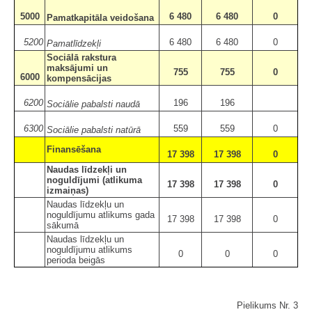
5000
6 480
6 480
0
Pamatkapitāla veidošana
5200
6 480
6 480
0
Pamatlīdzekļi
Sociālā rakstura
maksājumi un
755
755
0
6000
kompensācijas
6200
196
196
Sociālie pabalsti naudā
6300
559
559
0
Sociālie pabalsti natūrā
Finansēšana
17 398
17 398
0
Naudas līdzekļi un
noguldījumi (atlikuma
17 398
17 398
0
izmaiņas)
Naudas līdzekļu un
noguldījumu atlikums gada
17 398
17 398
0
sākumā
Naudas līdzekļu un
noguldījumu atlikums
0
0
0
perioda beigās
Pielikums Nr. 3