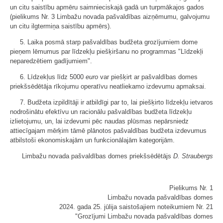
un citu saistību apmēru saimnieciskajā gadā un turpmākajos gados
(pielikums Nr. 3 Limbažu novada pašvaldības aizņēmumu, galvojumu
un citu ilgtermiņa saistību apmērs).
5. Laika posmā starp pašvaldības budžeta grozījumiem dome
pieņem lēmumus par līdzekļu piešķiršanu no programmas "Līdzekļi
neparedzētiem gadījumiem".
6. Līdzekļus līdz 5000
euro
var piešķirt ar pašvaldības domes
priekšsēdētāja rīkojumu operatīvu neatliekamo izdevumu apmaksai.
7. Budžeta izpildītāji ir atbildīgi par to, lai piešķirto līdzekļu ietvaros
nodrošinātu efektīvu un racionālu pašvaldības budžeta līdzekļu
izlietojumu, un, lai izdevumi pēc naudas plūsmas nepārsniedz
attiecīgajam mērķim tāmē plānotos pašvaldības budžeta izdevumus
atbilstoši ekonomiskajām un funkcionālajām kategorijām.
Limbažu novada pašvaldības domes priekšsēdētājs
D. Straubergs
Pielikums Nr. 1
Limbažu novada pašvaldības domes
2024. gada 25. jūlija saistošajiem noteikumiem Nr. 21
"Grozījumi Limbažu novada pašvaldības domes