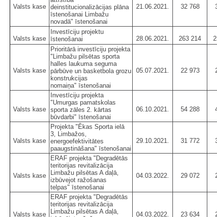
Valsts kase
21.06.2021.
32 768
deinstitucionalizācijas plāna
īstenošanai Limbažu
novadā" īstenošanai
Investīciju projektu
Valsts kase
28.06.2021.
263 214
2
īstenošanai
Prioritārā investīciju projekta
"Limbažu pilsētas sporta
halles laukuma seguma
Valsts kase
05.07.2021.
22 973
pārbūve un basketbola grozu
konstrukcijas
nomaiņa" īstenošanai
Investīciju projekta
"Umurgas pamatskolas
Valsts kase
06.10.2021.
54 288
sporta zāles 2. kārtas
būvdarbi" īstenošanai
Projekta "Ēkas Sporta ielā
3, Limbažos,
Valsts kase
29.10.2021.
31 772
energoefektivitātes
paaugstināšana" īstenošanai
ERAF projekta "Degradētās
teritorijas revitalizācija
Limbažu pilsētas A daļā,
Valsts kase
04.03.2022.
29 072
izbūvejot ražošanas
telpas" īstenošanai
ERAF projekta "Degradētās
teritorijas revitalizācija
Limbažu pilsētas A daļā,
Valsts kase
04.03.2022.
23 634