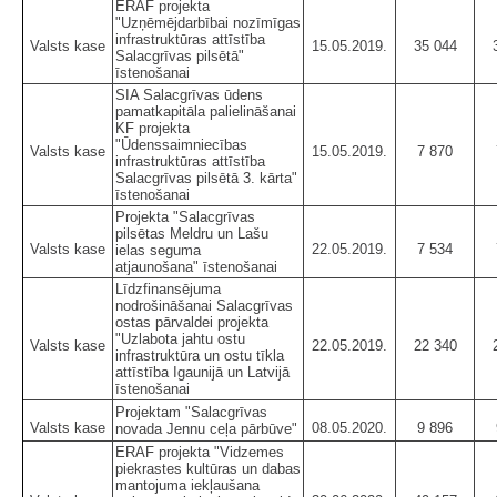
ERAF projekta
"Uzņēmējdarbībai nozīmīgas
infrastruktūras attīstība
Valsts kase
15.05.2019.
35 044
Salacgrīvas pilsētā"
īstenošanai
SIA Salacgrīvas ūdens
pamatkapitāla palielināšanai
KF projekta
"Ūdenssaimniecības
Valsts kase
15.05.2019.
7 870
infrastruktūras attīstība
Salacgrīvas pilsētā 3. kārta"
īstenošanai
Projekta "Salacgrīvas
pilsētas Meldru un Lašu
Valsts kase
22.05.2019.
7 534
ielas seguma
atjaunošana" īstenošanai
Līdzfinansējuma
nodrošināšanai Salacgrīvas
ostas pārvaldei projekta
"Uzlabota jahtu ostu
Valsts kase
22.05.2019.
22 340
infrastruktūra un ostu tīkla
attīstība Igaunijā un Latvijā
īstenošanai
Projektam "Salacgrīvas
Valsts kase
08.05.2020.
9 896
novada Jennu ceļa pārbūve"
ERAF projekta "Vidzemes
piekrastes kultūras un dabas
mantojuma iekļaušana