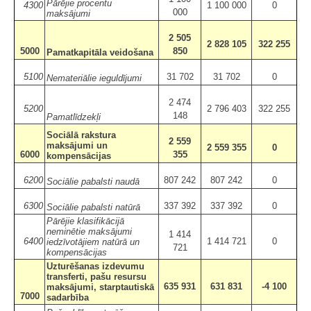
Pārējie procentu
4300
1 100 000
0
000
maksājumi
2 505
2 828 105
322 255
5000
850
Pamatkapitāla veidošana
5100
31 702
31 702
0
Nemateriālie ieguldījumi
2 474
5200
2 796 403
322 255
148
Pamatlīdzekļi
Sociālā rakstura
2 559
maksājumi un
2 559 355
0
6000
355
kompensācijas
6200
807 242
807 242
0
Sociālie pabalsti naudā
6300
337 392
337 392
0
Sociālie pabalsti natūrā
Pārējie klasifikācijā
neminētie maksājumi
1 414
6400
1 414 721
0
iedzīvotājiem natūrā un
721
kompensācijas
Uzturēšanas izdevumu
transferti, pašu resursu
635 931
631 831
-4 100
maksājumi, starptautiskā
7000
sadarbība