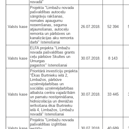
novadā"
Projekta "Limbažu novada
pašvaldības autoceļu
sāngrāvju rakšanas,
nomales apaugumu
noņemšanas, seguma
Valsts kase
26.07.2018.
52 394
atjaunošanas, autoceļu
remonta un pārbūves un
kanalizācijas aku remonta
darbi" īstenošanai
ELFA projekta "Limbažu
novada pašvaldības grants
ceļu pārbūve Skultes un
Valsts kase
30.07.2018.
8 143
Umurgas
pagastos" īstenošanai
Prioritārā investīciju projekta
"Ēkas Burtnieku ielā 2,
Limbažos, pārbūve
uzņēmējdarbības un
sociālās uzņēmējdarbības
atbalsta centra vajadzībām
Valsts kase
30.07.2018.
33 445
un pamatu nostiprināšana,
hidroizolācija un drenāžas
ierīkošana ēkai Burtnieku
ielā 4, Limbažos, Limbažu
novadā" īstenošanai
Projekta "Limbažu novada
pašvaldības izglītības
Valsts kase
30.07.2018.
40 689
iestāžu