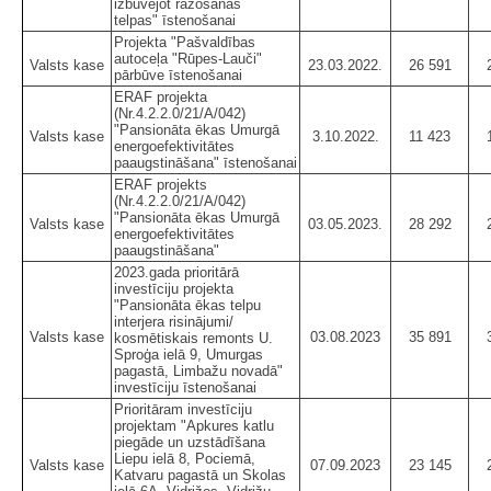
izbūvējot ražošanas
telpas" īstenošanai
Projekta "Pašvaldības
autoceļa "Rūpes-Lauči"
Valsts kase
23.03.2022.
26 591
pārbūve īstenošanai
ERAF projekta
(Nr.4.2.2.0/21/A/042)
"Pansionāta ēkas Umurgā
Valsts kase
3.10.2022.
11 423
energoefektivitātes
paaugstināšana" īstenošanai
ERAF projekts
(Nr.4.2.2.0/21/A/042)
"Pansionāta ēkas Umurgā
Valsts kase
03.05.2023.
28 292
energoefektivitātes
paaugstināšana"
2023.gada prioritārā
investīciju projekta
"Pansionāta ēkas telpu
interjera risinājumi/
Valsts kase
03.08.2023
35 891
kosmētiskais remonts U.
Sproģa ielā 9, Umurgas
pagastā, Limbažu novadā"
investīciju īstenošanai
Prioritāram investīciju
projektam "Apkures katlu
piegāde un uzstādīšana
Liepu ielā 8, Pociemā,
Valsts kase
07.09.2023
23 145
Katvaru pagastā un Skolas