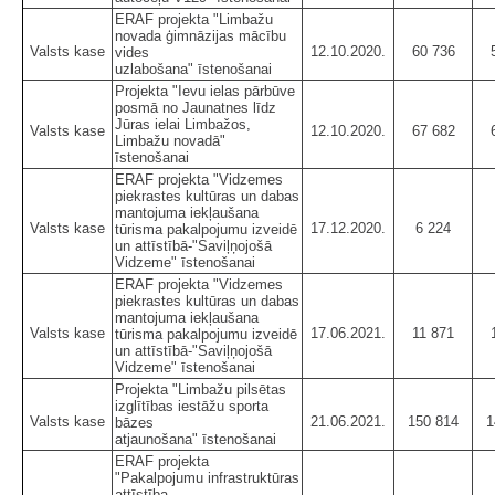
ERAF projekta "Limbažu
novada ģimnāzijas mācību
Valsts kase
12.10.2020.
60 736
vides
uzlabošana" īstenošanai
Projekta "Ievu ielas pārbūve
posmā no Jaunatnes līdz
Jūras ielai Limbažos,
Valsts kase
12.10.2020.
67 682
Limbažu novadā"
īstenošanai
ERAF projekta "Vidzemes
piekrastes kultūras un dabas
mantojuma iekļaušana
Valsts kase
17.12.2020.
6 224
tūrisma pakalpojumu izveidē
un attīstībā-"Saviļņojošā
Vidzeme" īstenošanai
ERAF projekta "Vidzemes
piekrastes kultūras un dabas
mantojuma iekļaušana
Valsts kase
17.06.2021.
11 871
tūrisma pakalpojumu izveidē
un attīstībā-"Saviļņojošā
Vidzeme" īstenošanai
Projekta "Limbažu pilsētas
izglītības iestāžu sporta
Valsts kase
21.06.2021.
150 814
1
bāzes
atjaunošana" īstenošanai
ERAF projekta
"Pakalpojumu infrastruktūras
attīstība