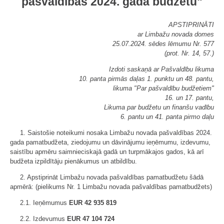
pašvaldības 2024. gada budžetu"
APSTIPRINĀTI
ar Limbažu novada domes
25.07.2024. sēdes lēmumu Nr. 577
(prot. Nr. 14, 57.)
Izdoti saskaņā ar Pašvaldību likuma
10. panta pirmās daļas 1. punktu un 48. pantu,
likuma "Par pašvaldību budžetiem"
16. un 17. pantu,
Likuma par budžetu un finanšu vadību
6. pantu un 41. panta pirmo daļu
1. Saistošie noteikumi nosaka Limbažu novada pašvaldības 2024.
gada pamatbudžeta, ziedojumu un dāvinājumu ieņēmumu, izdevumu,
saistību apmēru saimnieciskajā gadā un turpmākajos gados, kā arī
budžeta izpildītāju pienākumus un atbildību.
2. Apstiprināt Limbažu novada pašvaldības pamatbudžetu šādā
apmērā: (pielikums Nr. 1 Limbažu novada pašvaldības pamatbudžets)
2.1. Ieņēmumus
EUR 42 935 819
2.2. Izdevumus
EUR 47 104 724