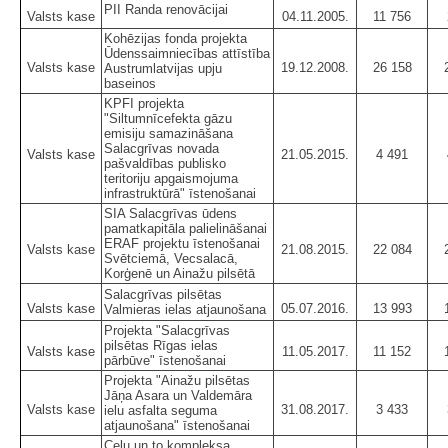
PII Randa renovācijai
Valsts kase
04.11.2005.
11 756
Kohēzijas fonda projekta
Ūdenssaimniecības attīstība
Valsts kase
19.12.2008.
26 158
Austrumlatvijas upju
baseinos
KPFI projekta
"Siltumnīcefekta gāzu
emisiju samazināšana
Salacgrīvas novada
Valsts kase
21.05.2015.
4 491
pašvaldības publisko
teritoriju apgaismojuma
infrastruktūrā" īstenošanai
SIA Salacgrīvas ūdens
pamatkapitāla palielināšanai
ERAF projektu īstenošanai
Valsts kase
21.08.2015.
22 084
Svētciemā, Vecsalacā,
Korģenē un Ainažu pilsētā
Salacgrīvas pilsētas
Valsts kase
05.07.2016.
13 993
Valmieras ielas atjaunošana
Projekta "Salacgrīvas
pilsētas Rīgas ielas
Valsts kase
11.05.2017.
11 152
pārbūve" īstenošanai
Projekta "Ainažu pilsētas
Jāņa Asara un Valdemāra
Valsts kase
31.08.2017.
3 433
ielu asfalta seguma
atjaunošana" īstenošanai
Ceļu un to kompleksa