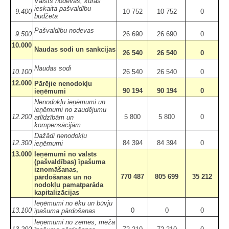
Valsts nodevas, kuras
ieskaita pašvaldību
9.400
10 752
10 752
0
budžetā
Pašvaldību nodevas
9.500
26 690
26 690
0
10.000
Naudas sodi un sankcijas
26 540
26 540
0
Naudas sodi
10.100
26 540
26 540
0
12.000
Pārējie nenodokļu
90 194
90 194
0
ieņēmumi
Nenodokļu ieņēmumi un
ieņēmumi no zaudējumu
12.200
5 800
5 800
0
atlīdzībām un
kompensācijām
Dažādi nenodokļu
12.300
84 394
84 394
0
ieņēmumi
13.000
Ieņēmumi no valsts
(pašvaldības) īpašuma
iznomāšanas,
770 487
805 699
35 212
pārdošanas un no
nodokļu pamatparāda
kapitalizācijas
Ieņēmumi no ēku un būvju
13.100
0
0
0
īpašuma pārdošanas
Ieņēmumi no zemes, meža