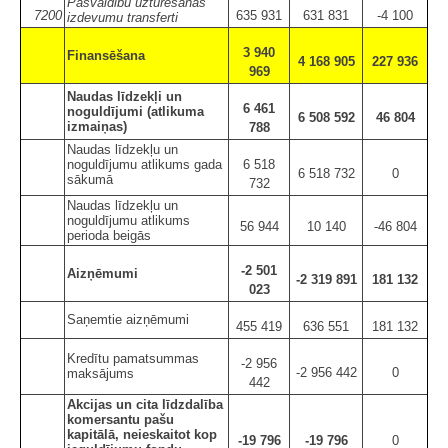
Pašvaldību uzturēšanas
7200
635 931
631 831
-4 100
izdevumu transferti
3 940
Finansēšana
4 168 905
227 936
969
Naudas līdzekļi un
6 461
noguldījumi (atlikuma
6 508 592
46 804
izmaiņas)
788
Naudas līdzekļu un
noguldījumu atlikums gada
6 518
6 518 732
0
sākumā
732
Naudas līdzekļu un
noguldījumu atlikums
56 944
10 140
-46 804
perioda beigās
-2 501
Aizņēmumi
-2 319 891
181 132
023
Saņemtie aizņēmumi
455 419
636 551
181 132
Kredītu pamatsummas
-2 956
-2 956 442
0
maksājums
442
Akcijas un cita līdzdalība
komersantu pašu
kapitālā, neieskaitot kop
-19 796
-19 796
0