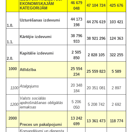
46 679
EKONOMISKAJĀM
47 104 724
425 676
KATEGORIJĀM
048
44 173
Uzturēšanas izdevumi
44 276 619
103 421
198
1.0.
38 796
Kārtējie izdevumi
38 921 296
124 363
933
1.1.
2 505
Kapitālie izdevumi
2 828 105
322 255
850
2.0.
1000
25 554
Atlīdzība
25 559 823
5 589
234
20 348
Atalgojums
1100
20 351 081
2 897
184
Valsts sociālās
5 206
apdrošināšanas obligātās
1200
5 208 742
2 692
iemaksas
050
2000
13 242
13 361 473
118 774
699
Preces un pakalpojumi
Komandējumi un dienesta