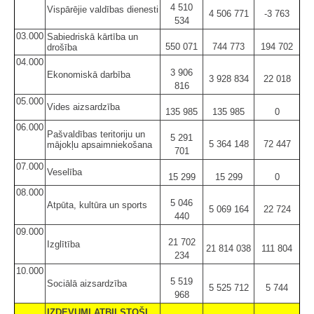
4 510
Vispārējie valdības dienesti
4 506 771
-3 763
534
03.000
Sabiedriskā kārtība un
550 071
744 773
194 702
drošība
04.000
3 906
Ekonomiskā darbība
3 928 834
22 018
816
05.000
Vides aizsardzība
135 985
135 985
0
06.000
Pašvaldības teritoriju un
5 291
5 364 148
72 447
mājokļu apsaimniekošana
701
07.000
Veselība
15 299
15 299
0
08.000
5 046
Atpūta, kultūra un sports
5 069 164
22 724
440
09.000
21 702
Izglītība
21 814 038
111 804
234
10.000
5 519
Sociālā aizsardzība
5 525 712
5 744
968
IZDEVUMI ATBILSTOŠI