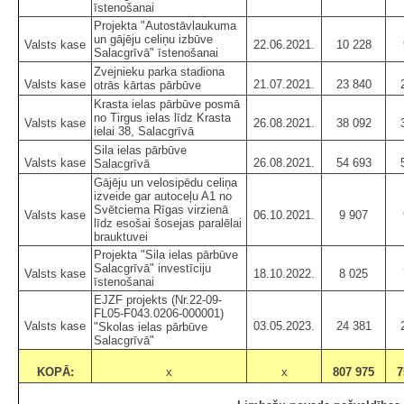
īstenošanai
Projekta "Autostāvlaukuma
un gājēju celiņu izbūve
Valsts kase
22.06.2021.
10 228
Salacgrīvā" īstenošanai
Zvejnieku parka stadiona
Valsts kase
21.07.2021.
23 840
otrās kārtas pārbūve
Krasta ielas pārbūve posmā
no Tirgus ielas līdz Krasta
Valsts kase
26.08.2021.
38 092
ielai 38, Salacgrīvā
Sila ielas pārbūve
Valsts kase
26.08.2021.
54 693
Salacgrīvā
Gājēju un velosipēdu celiņa
izveide gar autoceļu A1 no
Svētciema Rīgas virzienā
Valsts kase
06.10.2021.
9 907
līdz esošai šosejas paralēlai
brauktuvei
Projekta "Sila ielas pārbūve
Salacgrīvā" investīciju
Valsts kase
18.10.2022.
8 025
īstenošanai
EJZF projekts (Nr.22-09-
FL05-F043.0206-000001)
Valsts kase
03.05.2023.
24 381
"Skolas ielas pārbūve
Salacgrīvā"
KOPĀ:
x
x
807 975
7