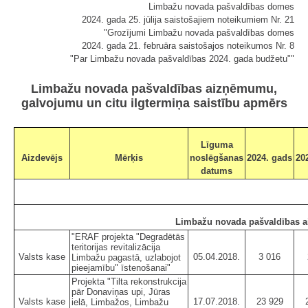
Limbažu novada pašvaldības domes
2024. gada 25. jūlija saistošajiem noteikumiem Nr. 21
"Grozījumi Limbažu novada pašvaldības domes
2024. gada 21. februāra saistošajos noteikumos Nr. 8
"Par Limbažu novada pašvaldības 2024. gada budžetu""
Limbažu novada pašvaldības aizņēmumu,
galvojumu un citu ilgtermiņa saistību apmērs
Līguma
Aizdevējs
Mērķis
noslēgšanas
2024. gads
20
datums
Limbažu novada pašvaldības ai
"ERAF projekta "Degradētās
teritorijas revitalizācija
Valsts kase
05.04.2018.
3 016
Limbažu pagastā, uzlabojot
pieejamību" īstenošanai"
Projekta "Tilta rekonstrukcija
pār Donaviņas upi, Jūras
Valsts kase
17.07.2018.
23 929
ielā, Limbažos, Limbažu