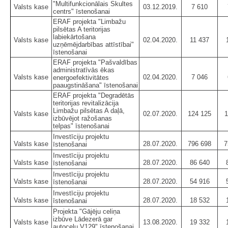
"Multifunkcionālais Skultes
Valsts kase
03.12.2019.
7 610
centrs" īstenošanai
ERAF projekta "Limbažu
pilsētas A teritorijas
labiekārtošana
Valsts kase
02.04.2020.
11 437
uzņēmējdarbības attīstībai"
īstenošanai
ERAF projekta "Pašvaldības
administratīvās ēkas
Valsts kase
02.04.2020.
7 046
energoefektivitātes
paaugstināšana" īstenošanai
ERAF projekta "Degradētās
teritorijas revitalizācija
Limbažu pilsētas A daļā,
Valsts kase
02.07.2020.
124 125
1
izbūvējot ražošanas
telpas" īstenošanai
Investīciju projektu
Valsts kase
28.07.2020.
796 698
7
īstenošanai
Investīciju projektu
Valsts kase
28.07.2020.
86 640
īstenošanai
Investīciju projektu
Valsts kase
28.07.2020.
54 916
īstenošanai
Investīciju projektu
Valsts kase
28.07.2020.
18 532
īstenošanai
Projekta "Gājēju celiņa
izbūve Lādezerā gar
Valsts kase
13.08.2020.
19 332
autoceļu V129" īstenošanai