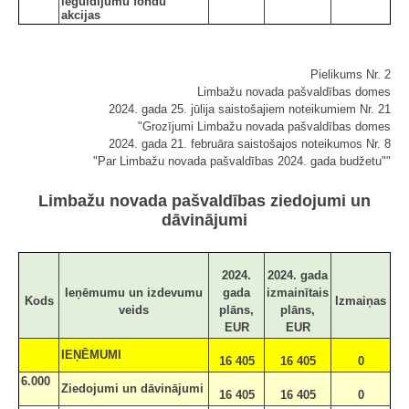
ieguldījumu fondu
akcijas
Pielikums Nr. 2
Limbažu novada pašvaldības domes
2024. gada 25. jūlija saistošajiem noteikumiem Nr. 21
"Grozījumi Limbažu novada pašvaldības domes
2024. gada 21. februāra saistošajos noteikumos Nr. 8
"Par Limbažu novada pašvaldības 2024. gada budžetu""
Limbažu novada pašvaldības ziedojumi un
dāvinājumi
2024.
2024. gada
Ieņēmumu un izdevumu
gada
izmainītais
Kods
Izmaiņas
veids
plāns,
plāns,
EUR
EUR
IEŅĒMUMI
16 405
16 405
0
6.000
Ziedojumi un dāvinājumi
16 405
16 405
0