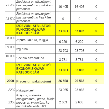
Ziedojumi un dāvinājumi,
23.400
kas saņemti no juridiskām
16 405
16 405
0
personām
Ziedojumi un dāvinājumi,
kas saņemti no fiziskām
23.500
0
0
0
personām
IZDEVUMI ATBILSTOŠI
FUNKCIONĀLAJĀM
33 803
33 803
0
KATEGORIJĀM
08.000
Atpūta, kultūra, reliģija
6 229
6 229
0
09.000
Izglītība
23 793
23 793
0
10.000
Sociālā aizsardzība
3 781
3 781
0
IZDEVUMI ATBILSTOŠI
EKONOMISKAJĀM
33 803
33 803
0
KATEGORIJĀM
2000
26 568
26 568
0
Preces un pakalpojumi
2200
23 965
23 965
0
Pakalpojumi
Krājumi, materiāli,
energoresursi, prece, biroja
2300
2 603
2 603
0
preces un inventārs, ko
neuzskaita kodā 5000