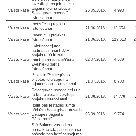
investīciju projekta "Ielu
apgaismojuma izbūve
Valsts kase
23.05.2018.
4 993
Salacgrīvas novadā"
īstenošanai
Investīciju projektu
Valsts kase
21.06.2018.
13 654
īstenošanai
Investīciju projektu
Valsts kase
21.06.2018.
219 313
2
īstenošanai
Līdzfinansējuma
nodrošināšanai EJZF
projekta "Kultūras
Valsts kase
02.07.2018.
4 539
mantojuma saglabāšana
Zvejnieku parkā"
īstenošanai
Projekta "Salacgrīvas
pilsētas ielu seguma
Valsts kase
31.07.2018.
8 703
atjaunošana" īstenošanai
Salacgrīvas novada ceļu un
to kompleksa investīciju
Valsts kase
21.08.2018.
14 778
projektu īstenošanai
Izglītības iestādes jumta
pārbūve Salacgrīvas novada
Valsts kase
05.09.2018.
9 774
Liepupes pagastā
"Veiksmes"
SIA Salacgrīvas ūdens
pamatkapitāla palielināšanai
pašvaldības līdzfinansējuma