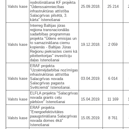
nodrošināšanai KF projekta
Valsts kase
25.09.2018.
25 214
"Ūdenssaimniecības
infrastruktūras attīstība
Salacgrīvas pilsētā, 3.
kārta" īstenošanai
Interreg Baltijas jūras
reģiona transnacionālās
sadarbības programmas
projekta "Ūdens emisijas un
to samazināšana ciemu
Valsts kase
19.12.2018.
2 059
kopienās - Baltijas Jūras
Reģionu piekrastes ciemi kā
pilotteritorijas" investīciju
daļas īstenošanai
ERAF projekta
"Uzņēmējdarbībai nozīmīgas
infrastruktūras attīstība
Valsts kase
03.04.2019.
6 014
Salacgrīvas novada
Salacgrīvas pagasta
Svētciemā" īstenošanai.
ELFLA projekta "Salacgrīvas
novada grants ceļu
Valsts kase
15.04.2019.
11 169
pārbūve" īstenošanai
ERAF projekta
"Energoefektivitātes
paaugstināšana Salacgrīvas
Valsts kase
15.05.2019.
8 761
novada domes ēkā"
īstenošanai