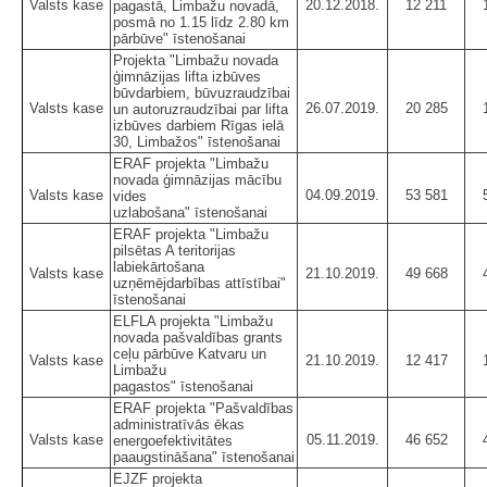
Valsts kase
20.12.2018.
12 211
pagastā, Limbažu novadā,
posmā no 1.15 līdz 2.80 km
pārbūve" īstenošanai
Projekta "Limbažu novada
ģimnāzijas lifta izbūves
būvdarbiem, būvuzraudzībai
Valsts kase
26.07.2019.
20 285
un autoruzraudzībai par lifta
izbūves darbiem Rīgas ielā
30, Limbažos" īstenošanai
ERAF projekta "Limbažu
novada ģimnāzijas mācību
Valsts kase
04.09.2019.
53 581
vides
uzlabošana" īstenošanai
ERAF projekta "Limbažu
pilsētas A teritorijas
labiekārtošana
Valsts kase
21.10.2019.
49 668
uzņēmējdarbības attīstībai"
īstenošanai
ELFLA projekta "Limbažu
novada pašvaldības grants
ceļu pārbūve Katvaru un
Valsts kase
21.10.2019.
12 417
Limbažu
pagastos" īstenošanai
ERAF projekta "Pašvaldības
administratīvās ēkas
Valsts kase
05.11.2019.
46 652
energoefektivitātes
paaugstināšana" īstenošanai
EJZF projekta