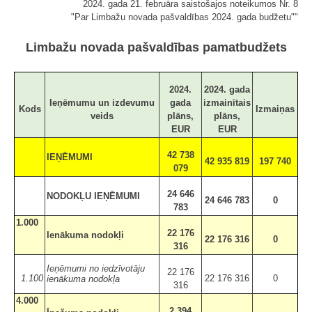
2024. gada 21. februāra saistošajos noteikumos Nr. 8
"Par Limbažu novada pašvaldības 2024. gada budžetu""
Limbažu novada pašvaldības pamatbudžets
2024.
2024. gada
Ieņēmumu un izdevumu
gada
izmainītais
Kods
Izmaiņas
veids
plāns,
plāns,
EUR
EUR
42 738
IEŅĒMUMI
42 935 819
197 740
079
24 646
NODOKĻU IEŅĒMUMI
24 646 783
0
783
1.000
22 176
Ienākuma nodokļi
22 176 316
0
316
Ieņēmumi no iedzīvotāju
22 176
1.100
22 176 316
0
ienākuma nodokļa
316
4.000
2 394