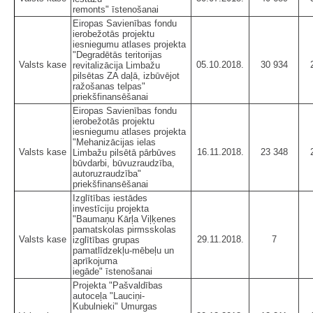
remonts" īstenošanai
Eiropas Savienības fondu
ierobežotās projektu
iesniegumu atlases projekta
"Degradētās teritorijas
Valsts kase
05.10.2018.
30 934
revitalizācija Limbažu
pilsētas ZA daļā, izbūvējot
ražošanas telpas"
priekšfinansēšanai
Eiropas Savienības fondu
ierobežotās projektu
iesniegumu atlases projekta
"Mehanizācijas ielas
Valsts kase
16.11.2018.
23 348
Limbažu pilsētā pārbūves
būvdarbi, būvuzraudzība,
autoruzraudzība"
priekšfinansēšanai
Izglītības iestādes
investīciju projekta
"Baumaņu Kārļa Viļķenes
pamatskolas pirmsskolas
Valsts kase
29.11.2018.
7
izglītības grupas
pamatlīdzekļu-mēbeļu un
aprīkojuma
iegāde" īstenošanai
Projekta "Pašvaldības
autoceļa "Lauciņi-
Kubulnieki" Umurgas