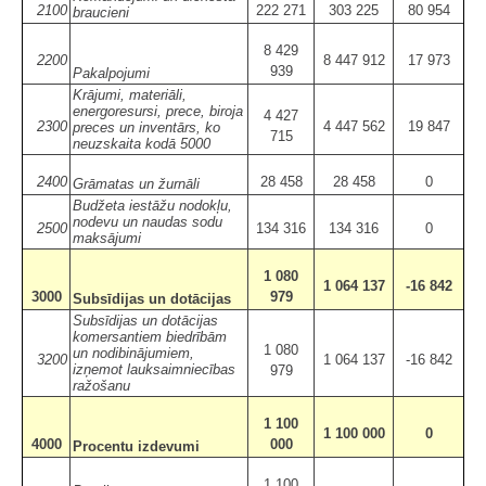
2100
222 271
303 225
80 954
braucieni
8 429
2200
8 447 912
17 973
939
Pakalpojumi
Krājumi, materiāli,
energoresursi, prece, biroja
4 427
2300
4 447 562
19 847
preces un inventārs, ko
715
neuzskaita kodā 5000
2400
28 458
28 458
0
Grāmatas un žurnāli
Budžeta iestāžu nodokļu,
nodevu un naudas sodu
2500
134 316
134 316
0
maksājumi
1 080
1 064 137
-16 842
3000
979
Subsīdijas un dotācijas
Subsīdijas un dotācijas
komersantiem biedrībām
1 080
un nodibinājumiem,
3200
1 064 137
-16 842
izņemot lauksaimniecības
979
ražošanu
1 100
1 100 000
0
4000
000
Procentu izdevumi
1 100