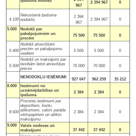
Īpašuma nodokļi
2 394 967
0
967
Nekustamā īpašuma
2 394
4.100
2 394 967
0
nodoklis
967
5.000
Nodokļi par
pakalpojumiem un
75 500
75 500
0
precēm
Nodokļi atsevišķām
precēm un pakalpojumu
5.400
5 500
5 500
0
veidiem
Nodokļi un maksājumi par
tiesībām lietot atsevišķas
5.500
70 000
70 000
0
preces
NENODOKĻU IEŅĒMUMI
927 047
962 259
35 212
8.000
Ieņēmumi no
uzņēmējdarbības un
2 384
2 384
0
īpašuma
Procentu ieņēmumi par
depozītiem, kontu
atlikumiem, valsts parāda
8.600
2 384
2 384
0
vērtspapīriem un atlikto
maksājumu
9.000
Valsts nodevas un
37 442
37 442
0
maksājumi