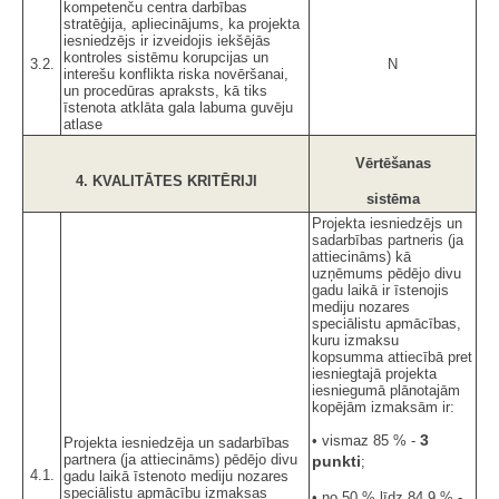
kompetenču centra darbības
stratēģija, apliecinājums, ka projekta
iesniedzējs ir izveidojis iekšējās
kontroles sistēmu korupcijas un
3.2.
N
interešu konflikta riska novēršanai,
un procedūras apraksts, kā tiks
īstenota atklāta gala labuma guvēju
atlase
Vērtēšanas
4. KVALITĀTES KRITĒRIJI
sistēma
Projekta iesniedzējs un
sadarbības partneris (ja
attiecināms) kā
uzņēmums pēdējo divu
gadu laikā ir īstenojis
mediju nozares
speciālistu apmācības,
kuru izmaksu
kopsumma attiecībā pret
iesniegtajā projekta
iesniegumā plānotajām
kopējām izmaksām ir:
3
• vismaz 85 % -
Projekta iesniedzēja un sadarbības
partnera (ja attiecināms) pēdējo divu
punkti
;
4.1.
gadu laikā īstenoto mediju nozares
speciālistu apmācību izmaksas
• no 50 % līdz 84,9 % -