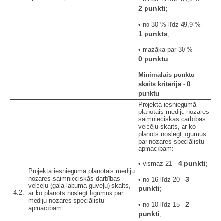
2 punkti
;
• no 30 % līdz 49,9 % -
1 punkts
;
• mazāka par 30 % -
0 punktu
.
Minimālais punktu
skaits kritērijā - 0
punktu
Projekta iesniegumā
plānotais mediju nozares
saimnieciskās darbības
veicēju skaits, ar ko
plānots noslēgt līgumus
par nozares speciālistu
apmācībām:
4 punkti
• vismaz 21 -
;
Projekta iesniegumā plānotais mediju
nozares saimnieciskās darbības
3
• no 16 līdz 20 -
veicēju (gala labuma guvēju) skaits,
punkti
;
4.2.
ar ko plānots noslēgt līgumus par
mediju nozares speciālistu
2
• no 10 līdz 15 -
apmācībām
punkti
;