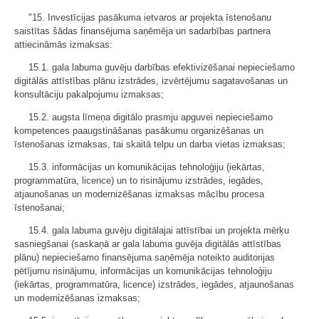
"15. Investīcijas pasākuma ietvaros ar projekta īstenošanu
saistītas šādas finansējuma saņēmēja un sadarbības partnera
attiecināmās izmaksas:
15.1. gala labuma guvēju darbības efektivizēšanai nepieciešamo
digitālās attīstības plānu izstrādes, izvērtējumu sagatavošanas un
konsultāciju pakalpojumu izmaksas;
15.2. augsta līmeņa digitālo prasmju apguvei nepieciešamo
kompetences paaugstināšanas pasākumu organizēšanas un
īstenošanas izmaksas, tai skaitā telpu un darba vietas izmaksas;
15.3. informācijas un komunikācijas tehnoloģiju (iekārtas,
programmatūra, licence) un to risinājumu izstrādes, iegādes,
atjaunošanas un modernizēšanas izmaksas mācību procesa
īstenošanai;
15.4. gala labuma guvēju digitālajai attīstībai un projekta mērķu
sasniegšanai (saskaņā ar gala labuma guvēja digitālās attīstības
plānu) nepieciešamo finansējuma saņēmēja noteikto auditorijas
pētījumu risinājumu, informācijas un komunikācijas tehnoloģiju
(iekārtas, programmatūra, licence) izstrādes, iegādes, atjaunošanas
un modernizēšanas izmaksas;