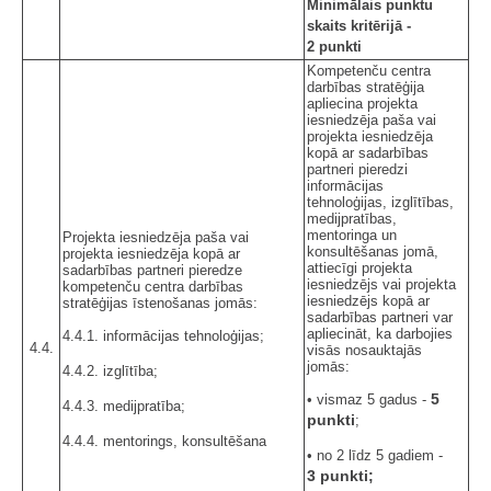
Minimālais punktu
skaits kritērijā -
2 punkti
Kompetenču centra
darbības stratēģija
apliecina projekta
iesniedzēja paša vai
projekta iesniedzēja
kopā ar sadarbības
partneri pieredzi
informācijas
tehnoloģijas, izglītības,
medijpratības,
mentoringa un
Projekta iesniedzēja paša vai
konsultēšanas jomā,
projekta iesniedzēja kopā ar
attiecīgi projekta
sadarbības partneri pieredze
iesniedzējs vai projekta
kompetenču centra darbības
iesniedzējs kopā ar
stratēģijas īstenošanas jomās:
sadarbības partneri var
apliecināt, ka darbojies
4.4.1. informācijas tehnoloģijas;
4.4.
visās nosauktajās
jomās:
4.4.2. izglītība;
5
• vismaz 5 gadus -
4.4.3. medijpratība;
punkti
;
4.4.4. mentorings, konsultēšana
• no 2 līdz 5 gadiem -
3 punkti;