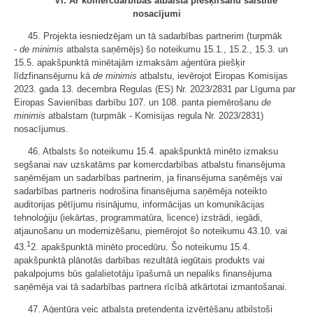
"VI. Ar komercdarbības atbalsta piešķiršanu saistītie
nosacījumi
45. Projekta iesniedzējam un tā sadarbības partnerim (turpmāk
-
de minimis
atbalsta saņēmējs) šo noteikumu 15.1., 15.2., 15.3. un
15.5. apakšpunktā minētajām izmaksām aģentūra piešķir
līdzfinansējumu kā
de minimis
atbalstu, ievērojot Eiropas Komisijas
2023. gada 13. decembra Regulas (ES) Nr. 2023/2831 par Līguma par
Eiropas Savienības darbību 107. un 108. panta piemērošanu
de
minimis
atbalstam (turpmāk - Komisijas regula Nr. 2023/2831)
nosacījumus.
46. Atbalsts šo noteikumu 15.4. apakšpunktā minēto izmaksu
segšanai nav uzskatāms par komercdarbības atbalstu finansējuma
saņēmējam un sadarbības partnerim, ja finansējuma saņēmējs vai
sadarbības partneris nodrošina finansējuma saņēmēja noteikto
auditorijas pētījumu risinājumu, informācijas un komunikācijas
tehnoloģiju (iekārtas, programmatūra, licence) izstrādi, iegādi,
atjaunošanu un modernizēšanu, piemērojot šo noteikumu 43.10. vai
1
43.
2. apakšpunktā minēto procedūru. Šo noteikumu 15.4.
apakšpunktā plānotās darbības rezultātā iegūtais produkts vai
pakalpojums būs galalietotāju īpašumā un nepaliks finansējuma
saņēmēja vai tā sadarbības partnera rīcībā atkārtotai izmantošanai.
47. Aģentūra veic atbalsta pretendenta izvērtēšanu atbilstoši