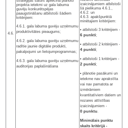
stratēģijas saturs apliecina plānoto
izaicinājumiem atbilstoši
projekta ietekmi uz gala labuma
šā pielikuma 4.6.1.,
guvēju konkurētspējas
4.6.2. un
paaugstināšanu atbilstoši šādiem
4.6.3. apakšpunktā
kritērijiem:
minētajiem kritērijiem:
4.6.1. gala labuma guvēju uzņēmumu
• atbilstoši 3 kritērijiem -
produktivitātes pieaugums;
4.6.
6 punkti
;
4.6.2. gala labuma guvēju uzņēmumu
• atbilstoši 2 kritērijiem -
radītie jaunie digitālie produkti,
4 punkti
;
pakalpojumi un lietojumprogrammas;
• atbilstoši 1 kritērijam -
4.6.3. gala labuma guvēju uzņēmumu
2 punkti
;
auditorijas paplašināšana
• plānotie pasākumi un
ietekme nav aprakstīta
vai nav pamatota ar
izmērāmiem
kvantitatīviem datiem un
nozares attīstības
izaicinājumiem -
0 punktu
.
Minimālais punktu
skaits kritērijā -