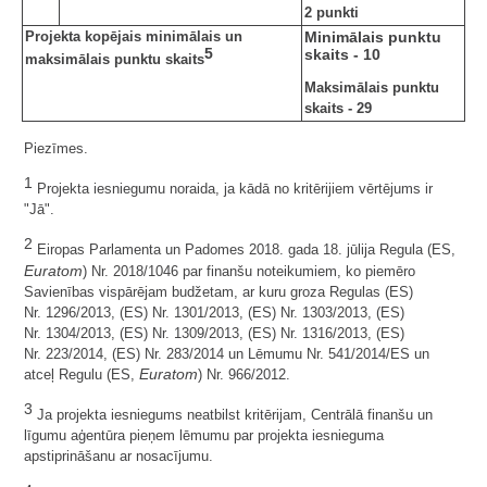
2 punkti
Projekta kopējais minimālais un
Minimālais punktu
5
skaits - 10
maksimālais punktu skaits
Maksimālais punktu
skaits - 29
Piezīmes.
1
Projekta iesniegumu noraida, ja kādā no kritērijiem vērtējums ir
"Jā".
2
Eiropas Parlamenta un Padomes 2018. gada 18. jūlija Regula (ES,
Euratom
) Nr. 2018/1046 par finanšu noteikumiem, ko piemēro
Savienības vispārējam budžetam, ar kuru groza Regulas (ES)
Nr. 1296/2013, (ES) Nr. 1301/2013, (ES) Nr. 1303/2013, (ES)
Nr. 1304/2013, (ES) Nr. 1309/2013, (ES) Nr. 1316/2013, (ES)
Nr. 223/2014, (ES) Nr. 283/2014 un Lēmumu Nr. 541/2014/ES un
Euratom
atceļ Regulu (ES,
) Nr. 966/2012.
3
Ja projekta iesniegums neatbilst kritērijam, Centrālā finanšu un
līgumu aģentūra pieņem lēmumu par projekta iesnieguma
apstiprināšanu ar nosacījumu.