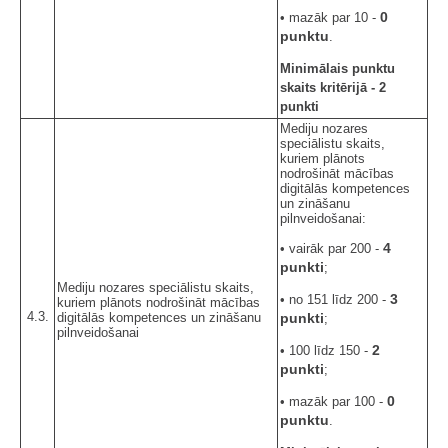
0
• mazāk par 10 -
punktu
.
Minimālais punktu
skaits kritērijā - 2
punkti
Mediju nozares
speciālistu skaits,
kuriem plānots
nodrošināt mācības
digitālās kompetences
un zināšanu
pilnveidošanai:
4
• vairāk par 200 -
punkti
;
Mediju nozares speciālistu skaits,
3
• no 151 līdz 200 -
kuriem plānots nodrošināt mācības
4.3.
digitālās kompetences un zināšanu
punkti
;
pilnveidošanai
2
• 100 līdz 150 -
punkti
;
0
• mazāk par 100 -
punktu
.