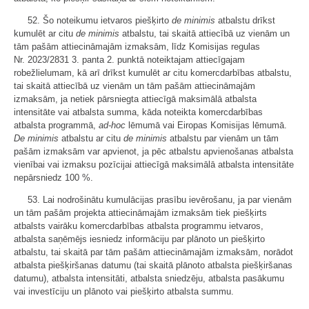
52. Šo noteikumu ietvaros piešķirto
de minimis
atbalstu drīkst
kumulēt ar citu
de minimis
atbalstu, tai skaitā attiecībā uz vienām un
tām pašām attiecināmajām izmaksām, līdz Komisijas regulas
Nr. 2023/2831 3. panta 2. punktā noteiktajam attiecīgajam
robežlielumam, kā arī drīkst kumulēt ar citu komercdarbības atbalstu,
tai skaitā attiecībā uz vienām un tām pašām attiecināmajām
izmaksām, ja netiek pārsniegta attiecīgā maksimālā atbalsta
intensitāte vai atbalsta summa, kāda noteikta komercdarbības
atbalsta programmā,
ad-hoc
lēmumā vai Eiropas Komisijas lēmumā.
De minimis
atbalstu ar citu
de minimis
atbalstu par vienām un tām
pašām izmaksām var apvienot, ja pēc atbalstu apvienošanas atbalsta
vienībai vai izmaksu pozīcijai attiecīgā maksimālā atbalsta intensitāte
nepārsniedz 100 %.
53. Lai nodrošinātu kumulācijas prasību ievērošanu, ja par vienām
un tām pašām projekta attiecināmajām izmaksām tiek piešķirts
atbalsts vairāku komercdarbības atbalsta programmu ietvaros,
atbalsta saņēmējs iesniedz informāciju par plānoto un piešķirto
atbalstu, tai skaitā par tām pašām attiecināmajām izmaksām, norādot
atbalsta piešķiršanas datumu (tai skaitā plānoto atbalsta piešķiršanas
datumu), atbalsta intensitāti, atbalsta sniedzēju, atbalsta pasākumu
vai investīciju un plānoto vai piešķirto atbalsta summu.