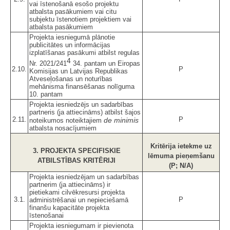
vai īstenošanā esošo projektu
atbalsta pasākumiem vai citu
subjektu īstenotiem projektiem vai
atbalsta pasākumiem
Projekta iesniegumā plānotie
publicitātes un informācijas
izplatīšanas pasākumi atbilst regulas
4
Nr. 2021/241
34. pantam un Eiropas
2.10.
P
Komisijas un Latvijas Republikas
Atveseļošanas un noturības
mehānisma finansēšanas nolīguma
10. pantam
Projekta iesniedzējs un sadarbības
partneris (ja attiecināms) atbilst šajos
2.11.
P
de minimis
noteikumos noteiktajiem
atbalsta nosacījumiem
Kritērija ietekme uz
3. PROJEKTA SPECIFISKIE
lēmuma pieņemšanu
ATBILSTĪBAS KRITĒRIJI
(P; N/A)
Projekta iesniedzējam un sadarbības
partnerim (ja attiecināms) ir
pietiekami cilvēkresursi projekta
3.1.
P
administrēšanai un nepieciešamā
finanšu kapacitāte projekta
īstenošanai
Projekta iesniegumam ir pievienota