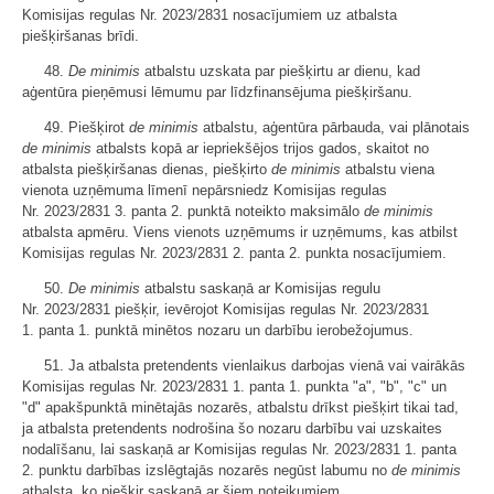
Komisijas regulas Nr. 2023/2831 nosacījumiem uz atbalsta
piešķiršanas brīdi.
48.
De minimis
atbalstu uzskata par piešķirtu ar dienu, kad
aģentūra pieņēmusi lēmumu par līdzfinansējuma piešķiršanu.
49. Piešķirot
de minimis
atbalstu, aģentūra pārbauda, vai plānotais
de minimis
atbalsts kopā ar iepriekšējos trijos gados, skaitot no
atbalsta piešķiršanas dienas, piešķirto
de minimis
atbalstu viena
vienota uzņēmuma līmenī nepārsniedz Komisijas regulas
Nr. 2023/2831 3. panta 2. punktā noteikto maksimālo
de minimis
atbalsta apmēru. Viens vienots uzņēmums ir uzņēmums, kas atbilst
Komisijas regulas Nr. 2023/2831 2. panta 2. punkta nosacījumiem.
50.
De minimis
atbalstu saskaņā ar Komisijas regulu
Nr. 2023/2831 piešķir, ievērojot Komisijas regulas Nr. 2023/2831
1. panta 1. punktā minētos nozaru un darbību ierobežojumus.
51. Ja atbalsta pretendents vienlaikus darbojas vienā vai vairākās
Komisijas regulas Nr. 2023/2831 1. panta 1. punkta "a", "b", "c" un
"d" apakšpunktā minētajās nozarēs, atbalstu drīkst piešķirt tikai tad,
ja atbalsta pretendents nodrošina šo nozaru darbību vai uzskaites
nodalīšanu, lai saskaņā ar Komisijas regulas Nr. 2023/2831 1. panta
2. punktu darbības izslēgtajās nozarēs negūst labumu no
de minimis
atbalsta, ko piešķir saskaņā ar šiem noteikumiem.