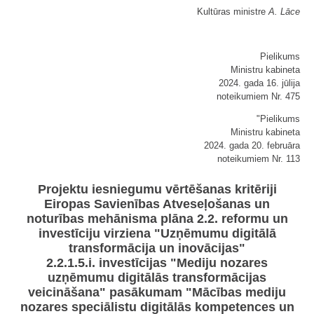
Kultūras ministre
A. Lāce
Pielikums
Ministru kabineta
2024. gada 16. jūlija
noteikumiem Nr. 475
"Pielikums
Ministru kabineta
2024. gada 20. februāra
noteikumiem Nr. 113
Projektu iesniegumu vērtēšanas kritēriji
Eiropas Savienības Atveseļošanas un
noturības mehānisma plāna 2.2. reformu un
investīciju virziena "Uzņēmumu digitālā
transformācija un inovācijas"
2.2.1.5.i. investīcijas "Mediju nozares
uzņēmumu digitālās transformācijas
veicināšana" pasākumam "Mācības mediju
nozares speciālistu digitālās kompetences un