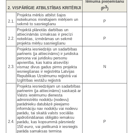
lēmuma pieņemšanu
3
2. VISPĀRĪGIE ATBILSTĪBAS KRITĒRIJI
(P
)
Projekta mērķis atbilst šajos
noteikumos minētajiem mērķiem un
2.1.
P
sekmē to sasniegšanu
Projektā plānotās darbības un
attiecināmās izmaksas ir precīzi
2.2.
P
noteiktas, izmērāmas un sekmē
projekta mērķu sasniegšanu
Projekta iesniedzējs un sadarbības
partneris (ja attiecināms) ir juridiska
persona vai juridisku personu
apvienība, kas katra atsevišķi
2.3.
N
vismaz divus gadus pirms projekta
iesniegšanas ir reģistrēta Latvijas
Republikas Uzņēmumu reģistrā vai
Izglītības iestāžu reģistrā
Projekta iesniedzējam un sadarbības
partnerim (ja attiecināms) saskaņā ar
Valsts ieņēmumu dienesta
administrēto nodokļu (nodevu)
parādnieku datubāzē pieejamo
informāciju nav nodokļu vai nodevu
parādu, tai skaitā valsts sociālās
apdrošināšanas obligāto iemaksu
2.4.
P
parādu, kas kopsummā pārsniedz
euro,
150
vai pielikumā ir iesniegts
parāda samaksas termiņa