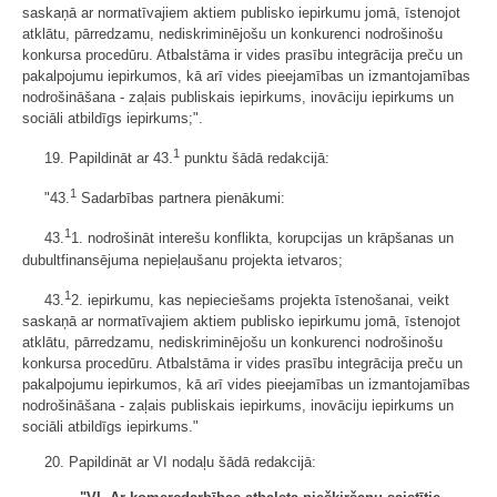
saskaņā ar normatīvajiem aktiem publisko iepirkumu jomā, īstenojot
atklātu, pārredzamu, nediskriminējošu un konkurenci nodrošinošu
konkursa procedūru. Atbalstāma ir vides prasību integrācija preču un
pakalpojumu iepirkumos, kā arī vides pieejamības un izmantojamības
nodrošināšana - zaļais publiskais iepirkums, inovāciju iepirkums un
sociāli atbildīgs iepirkums;".
1
19. Papildināt ar 43.
punktu šādā redakcijā:
1
"43.
Sadarbības partnera pienākumi:
1
43.
1. nodrošināt interešu konflikta, korupcijas un krāpšanas un
dubultfinansējuma nepieļaušanu projekta ietvaros;
1
43.
2. iepirkumu, kas nepieciešams projekta īstenošanai, veikt
saskaņā ar normatīvajiem aktiem publisko iepirkumu jomā, īstenojot
atklātu, pārredzamu, nediskriminējošu un konkurenci nodrošinošu
konkursa procedūru. Atbalstāma ir vides prasību integrācija preču un
pakalpojumu iepirkumos, kā arī vides pieejamības un izmantojamības
nodrošināšana - zaļais publiskais iepirkums, inovāciju iepirkums un
sociāli atbildīgs iepirkums."
20. Papildināt ar VI nodaļu šādā redakcijā: