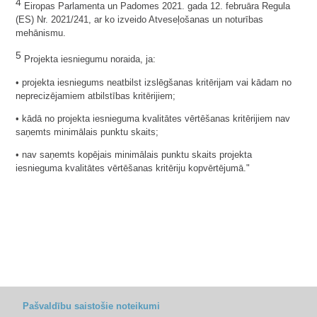
4
Eiropas Parlamenta un Padomes 2021. gada 12. februāra Regula
(ES) Nr. 2021/241, ar ko izveido Atveseļošanas un noturības
mehānismu.
5
Projekta iesniegumu noraida, ja:
• projekta iesniegums neatbilst izslēgšanas kritērijam vai kādam no
neprecizējamiem atbilstības kritērijiem;
• kādā no projekta iesnieguma kvalitātes vērtēšanas kritērijiem nav
saņemts minimālais punktu skaits;
• nav saņemts kopējais minimālais punktu skaits projekta
iesnieguma kvalitātes vērtēšanas kritēriju kopvērtējumā."
Pašvaldību saistošie noteikumi