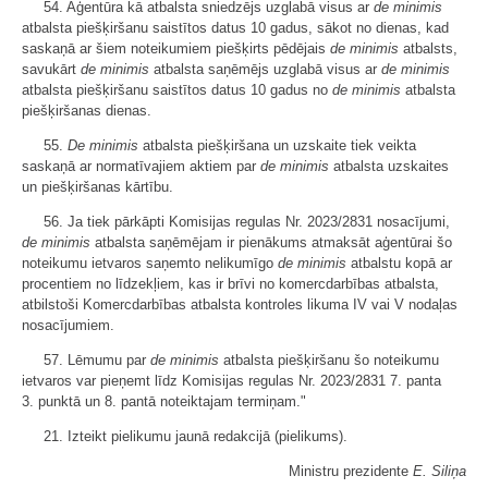
54. Aģentūra kā atbalsta sniedzējs uzglabā visus ar
de minimis
atbalsta piešķiršanu saistītos datus 10 gadus, sākot no dienas, kad
saskaņā ar šiem noteikumiem piešķirts pēdējais
de minimis
atbalsts,
savukārt
de minimis
atbalsta saņēmējs uzglabā visus ar
de minimis
atbalsta piešķiršanu saistītos datus 10 gadus no
de minimis
atbalsta
piešķiršanas dienas.
55.
De minimis
atbalsta piešķiršana un uzskaite tiek veikta
saskaņā ar normatīvajiem aktiem par
de minimis
atbalsta uzskaites
un piešķiršanas kārtību.
56. Ja tiek pārkāpti Komisijas regulas Nr. 2023/2831 nosacījumi,
de minimis
atbalsta saņēmējam ir pienākums atmaksāt aģentūrai šo
noteikumu ietvaros saņemto nelikumīgo
de minimis
atbalstu kopā ar
procentiem no līdzekļiem, kas ir brīvi no komercdarbības atbalsta,
atbilstoši Komercdarbības atbalsta kontroles likuma IV vai V nodaļas
nosacījumiem.
57. Lēmumu par
de minimis
atbalsta piešķiršanu šo noteikumu
ietvaros var pieņemt līdz Komisijas regulas Nr. 2023/2831 7. panta
3. punktā un 8. pantā noteiktajam termiņam."
21. Izteikt pielikumu jaunā redakcijā (pielikums).
Ministru prezidente
E. Siliņa