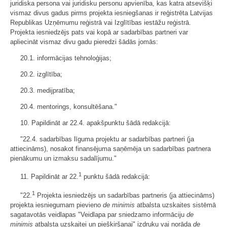
juridiska persona vai juridisku personu apvienība, kas katra atsevišķi
vismaz divus gadus pirms projekta iesniegšanas ir reģistrēta Latvijas
Republikas Uzņēmumu reģistrā vai Izglītības iestāžu reģistrā.
Projekta iesniedzējs pats vai kopā ar sadarbības partneri var
apliecināt vismaz divu gadu pieredzi šādās jomās:
20.1. informācijas tehnoloģijas;
20.2. izglītība;
20.3. medijpratība;
20.4. mentorings, konsultēšana."
10. Papildināt ar 22.4. apakšpunktu šādā redakcijā:
"22.4. sadarbības līguma projektu ar sadarbības partneri (ja
attiecināms), nosakot finansējuma saņēmēja un sadarbības partnera
pienākumu un izmaksu sadalījumu."
1
11. Papildināt ar 22.
punktu šādā redakcijā:
1
"22.
Projekta iesniedzējs un sadarbības partneris (ja attiecināms)
projekta iesniegumam pievieno
de minimis
atbalsta uzskaites sistēmā
sagatavotās veidlapas "Veidlapa par sniedzamo informāciju
de
minimis
atbalsta uzskaitei un piešķiršanai" izdruku vai norāda
de