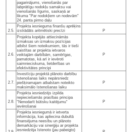
pagarinājums, vienošanās par
labprātīgu nodokļu samaksu vai
vienošanās līgums, saskaņā ar
likuma "Par nodokļiem un nodevām"
24. panta pirmo daļu
Projekta iesnieguma finanšu aprēķins
2.5.
izstrādāts aritmētiski precīzi
P
Projekta kopējās attiecināmās
izmaksas un izmaksu pozīcijas
atbilst šiem noteikumiem, tās ir tieši
saistītas ar projekta ietvaros
2.6.
P
veiktajām darbībām, samērīgas,
pamatotas, kā arī ir ievēroti
saimnieciskuma, lietderības un
efektivitātes principi
Investīciju projektā plānoto darbību
īstenošanas laiks nepārsniedz
2.7.
P
piešķiramajam atbalstam noteikto
maksimālo īstenošanas laiku
Projekta iesniedzējs izpilda
nepieciešamās prasības principa
2.8.
P
"Nenodarīt būtisku kaitējumu"
ievērošanai
Projekta iesniegumā ir ietverta
informācija, kas apliecina dubultā
finansējuma neesību un plānoto
demarkāciju vai sinerģiju ar projekta
iesniedzēja īstenoto (jau pabeigto)
2.9.
P