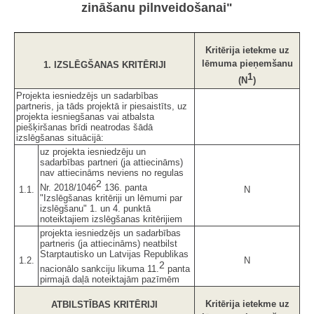
zināšanu pilnveidošanai"
Kritērija ietekme uz
lēmuma pieņemšanu
1. IZSLĒGŠANAS KRITĒRIJI
1
(N
)
Projekta iesniedzējs un sadarbības
partneris, ja tāds projektā ir piesaistīts, uz
projekta iesniegšanas vai atbalsta
piešķiršanas brīdi neatrodas šādā
izslēgšanas situācijā:
uz projekta iesniedzēju un
sadarbības partneri (ja attiecināms)
nav attiecināms neviens no regulas
2
Nr. 2018/1046
136. panta
1.1.
N
"Izslēgšanas kritēriji un lēmumi par
izslēgšanu" 1. un 4. punktā
noteiktajiem izslēgšanas kritērijiem
projekta iesniedzējs un sadarbības
partneris (ja attiecināms) neatbilst
Starptautisko un Latvijas Republikas
1.2.
N
2
nacionālo sankciju likuma 11.
panta
pirmajā daļā noteiktajām pazīmēm
Kritērija ietekme uz
ATBILSTĪBAS KRITĒRIJI