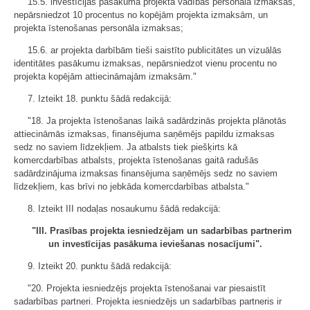
15.5. investīcijas pasākuma projekta vadības personāla izmaksas,
nepārsniedzot 10 procentus no kopējām projekta izmaksām, un
projekta īstenošanas personāla izmaksas;
15.6. ar projekta darbībām tieši saistīto publicitātes un vizuālās
identitātes pasākumu izmaksas, nepārsniedzot vienu procentu no
projekta kopējām attiecināmajām izmaksām."
7. Izteikt 18. punktu šādā redakcijā:
"18. Ja projekta īstenošanas laikā sadārdzinās projekta plānotās
attiecināmās izmaksas, finansējuma saņēmējs papildu izmaksas
sedz no saviem līdzekļiem. Ja atbalsts tiek piešķirts kā
komercdarbības atbalsts, projekta īstenošanas gaitā radušās
sadārdzinājuma izmaksas finansējuma saņēmējs sedz no saviem
līdzekļiem, kas brīvi no jebkāda komercdarbības atbalsta."
8. Izteikt III nodaļas nosaukumu šādā redakcijā:
"III. Prasības projekta iesniedzējam un sadarbības partnerim
un investīcijas pasākuma ieviešanas nosacījumi".
9. Izteikt 20. punktu šādā redakcijā:
"20. Projekta iesniedzējs projekta īstenošanai var piesaistīt
sadarbības partneri. Projekta iesniedzējs un sadarbības partneris ir