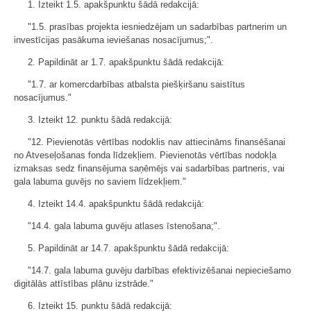
1. Izteikt 1.5. apakšpunktu šādā redakcijā:
"1.5. prasības projekta iesniedzējam un sadarbības partnerim un
investīcijas pasākuma ieviešanas nosacījumus;".
2. Papildināt ar 1.7. apakšpunktu šādā redakcijā:
"1.7. ar komercdarbības atbalsta piešķiršanu saistītus
nosacījumus."
3. Izteikt 12. punktu šādā redakcijā:
"12. Pievienotās vērtības nodoklis nav attiecināms finansēšanai
no Atveseļošanas fonda līdzekļiem. Pievienotās vērtības nodokļa
izmaksas sedz finansējuma saņēmējs vai sadarbības partneris, vai
gala labuma guvējs no saviem līdzekļiem."
4. Izteikt 14.4. apakšpunktu šādā redakcijā:
"14.4. gala labuma guvēju atlases īstenošana;".
5. Papildināt ar 14.7. apakšpunktu šādā redakcijā:
"14.7. gala labuma guvēju darbības efektivizēšanai nepieciešamo
digitālās attīstības plānu izstrāde."
6. Izteikt 15. punktu šādā redakcijā: