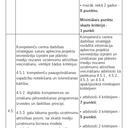
• mazāk nekā 2 gadus -
0 punktu.
Minimālais punktu
skaits kritērijā -
3 punkti
Kompetenču centra
darbības stratēģijā
norādītā informācija
Kompetenču centra darbības
apliecina projekta
stratēģijas saturs apliecina projekta
iesniedzēja izpratni un
iesniedzēja izpratni par plānoto
zināšanas par plānoto
mediju nozares uzņēmumu attīstības
mediju nozares
veicināšanu, vērtējot šādus kritērijus:
uzņēmumu attīstības
veicināšanu atbilstoši šā
4.5.1. kompetenču paaugstināšanas
pielikuma 4.5.1., 4.5.2.,
vajadzību noteikšana un īstenošanas
4.5.3. un 4.5.4.
kārtība;
apakšpunktā minētajiem
kritērijiem:
4.5.2. digitālās kompetences un
• atbilstoši 4 kritērijiem -
zināšanu pilnveidošanas programmas
7 punkti
;
izveides un darbības principi;
4.5.
• atbilstoši 3 kritērijiem -
4.5.3. gala labuma guvēju uzņēmumu
5 punkti
;
attīstības posmi, tai skaitā mediju
uzņēmuma biznesa modeļa
• atbilstoši 2 kritērijiem -