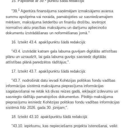
15. Papildināt ar 39.
punktu šādā redakcijā:
1
"39.
Aģentūra finansējuma saņēmējam izmaksājamo avansa
summu apstiprina vai noraida, pamatojoties uz sasniedzamajiem
mērķiem, maksājuma lietderību un finanšu drošību, ievērojot
normatīvo aktu prasības maksājumu un darījumu apliecinošo
dokumentu izstrādāšanas un noformēšanas jomā."
16. Izteikt 43.4. apakšpunktu šādā redakcijā:
"43.4. izstrādāt katram gala labuma guvējam digitālās attīstības
plānu un uzraudzīt, lai gala labuma guvējs sasniedz digitālās
attīstības plānā paredzētos rādītājus;".
17. Izteikt 43.7. apakšpunktu šādā redakcijā:
"43.7. nodrošināt datu ievadi Kohēzijas politikas fondu vadības
informācijas sistēmā maksājuma pieprasījuma informācijas
sagatavošanai ne retāk kā divas reizes gadā, iekļaujot izdevumu un
sasniegto rādītāju pamatojošos dokumentus. Pēdējo maksājuma
pieprasījumu iesniedz Kohēzijas politikas fondu vadības informācijas
sistēmā līdz 2026. gada 30. jūnijam;".
18. Izteikt 43.10. apakšpunktu šādā redakcijā:
"43.10. iepirkumu, kas nepieciešams projekta īstenošanai, veikt