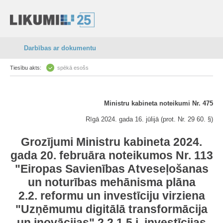
Darbības ar dokumentu
Tiesību akts:
spēkā esošs
Ministru kabineta noteikumi Nr. 475
Rīgā 2024. gada 16. jūlijā (prot. Nr. 29 60. §)
Grozījumi Ministru kabineta 2024.
gada 20. februāra noteikumos Nr. 113
"Eiropas Savienības Atveseļošanas
un noturības mehānisma plāna
2.2. reformu un investīciju virziena
"Uzņēmumu digitālā transformācija
un inovācijas" 2.2.1.5.i. investīcijas