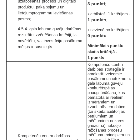
uzlabošanas process un digitālo
3 punkti
;
produktu, pakalpojumu un
lietojumprogrammu ieviešanas
• atbilstoši 1 kritērijam -
posms;
1 punkts
;
4.5.4. gala labuma guvēju darbības
• nevienā no kritērijiem -
rezultātu izvērtēšanas kritēriji, lai
0 punktu
.
novērtētu, vai investīciju pasākuma
Minimālais punktu
mērķis ir sasniegts
skaits kritērijā -
1 punkts
Kompetenču centra
darbības stratēģijā ir
aprakstīti veicamie
pasākumi un ietekme uz
gala labuma guvēju
konkurētspējas
paaugstināšanu, kas
pamatota ar reāliem,
izmērāmiem un
kvantitatīviem datiem
(tai skaitā auditorijas
pētījumiem un
mērījumiem nozares
griezumā), iekšējo
ražošanas procesu
mērījumu principiem un
Kompetenču centra darbības
nozares attīstības