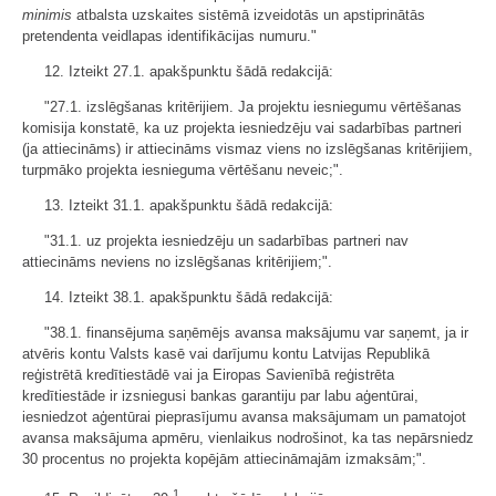
minimis
atbalsta uzskaites sistēmā izveidotās un apstiprinātās
pretendenta veidlapas identifikācijas numuru."
12. Izteikt 27.1. apakšpunktu šādā redakcijā:
"27.1. izslēgšanas kritērijiem. Ja projektu iesniegumu vērtēšanas
komisija konstatē, ka uz projekta iesniedzēju vai sadarbības partneri
(ja attiecināms) ir attiecināms vismaz viens no izslēgšanas kritērijiem,
turpmāko projekta iesnieguma vērtēšanu neveic;".
13. Izteikt 31.1. apakšpunktu šādā redakcijā:
"31.1. uz projekta iesniedzēju un sadarbības partneri nav
attiecināms neviens no izslēgšanas kritērijiem;".
14. Izteikt 38.1. apakšpunktu šādā redakcijā:
"38.1. finansējuma saņēmējs avansa maksājumu var saņemt, ja ir
atvēris kontu Valsts kasē vai darījumu kontu Latvijas Republikā
reģistrētā kredītiestādē vai ja Eiropas Savienībā reģistrēta
kredītiestāde ir izsniegusi bankas garantiju par labu aģentūrai,
iesniedzot aģentūrai pieprasījumu avansa maksājumam un pamatojot
avansa maksājuma apmēru, vienlaikus nodrošinot, ka tas nepārsniedz
30 procentus no projekta kopējām attiecināmajām izmaksām;".
1