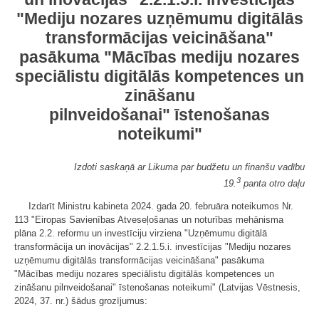
"Mediju nozares uzņēmumu digitālās
transformācijas veicināšana"
pasākuma "Mācības mediju nozares
speciālistu digitālās kompetences un
zināšanu
pilnveidošanai" īstenošanas
noteikumi"
Izdoti saskaņā ar Likuma par budžetu un finanšu vadību
3
19.
panta otro daļu
Izdarīt Ministru kabineta 2024. gada 20. februāra noteikumos Nr.
113 "Eiropas Savienības Atveseļošanas un noturības mehānisma
plāna 2.2. reformu un investīciju virziena "Uzņēmumu digitālā
transformācija un inovācijas" 2.2.1.5.i. investīcijas "Mediju nozares
uzņēmumu digitālās transformācijas veicināšana" pasākuma
"Mācības mediju nozares speciālistu digitālās kompetences un
zināšanu pilnveidošanai" īstenošanas noteikumi" (Latvijas Vēstnesis,
2024, 37. nr.) šādus grozījumus: