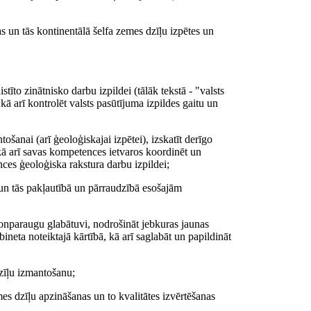
as un tās kontinentālā šelfa zemes dzīļu izpētes un
stīto zinātnisko darbu izpildei (tālāk tekstā - "valsts
ā arī kontrolēt valsts pasūtījuma izpildes gaitu un
tošanai (arī ģeoloģiskajai izpētei), izskatīt derīgo
 kā arī savas kompetences ietvaros koordinēt un
ces ģeoloģiska rakstura darbu izpildei;
u un tās pakļautībā un pārraudzībā esošajām
lonparaugu glabātuvi, nodrošināt jebkuras jaunas
eta noteiktajā kārtībā, kā arī saglabāt un papildināt
 dzīļu izmantošanu;
es dzīļu apzināšanas un to kvalitātes izvērtēšanas