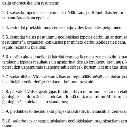
dzīļu enerģētiskajiem resursiem;
5.3. savas kompetences ietvaros izstrādāt Latvijas Republikas teritorij
izmantošanas koncepcijas;
5.4. izstrādāt priekšlikumus zemes dzīļu vides kvalitātes pētījumiem;
5.5. izstrādāt valsts pasūtījumu ģeoloģiskās izpētes darbu un ar tiem sai
pasūtījums"), organizēt konkursus par minēto darbu izpildes tiesībām, k
iegūto rezultātu kvalitāti;
5.6. tiesību aktos noteiktajā kārtībā izsniegt licences zemes dzīļu izman
izrakteņu izpētes rezultātus un apstiprināt derīgo izrakteņu krājumus,
pārraudzīt uzņēmumus (uzņēmējsabiedrības), kuriem ir izsniegtas licen
5.7. sadarbībā ar Vides aizsardzības un reģionālās attīstības ministrij
institūcijām veikt derīgo izrakteņu krājumu uzskaiti;
5.8. pārvaldīt Valsts ģeoloģijas fondu, arhīvu un urbumu seržu un eta
ģeoloģiskas informācijas nodošanu fondā un izmantošanu Ministru kabin
ģeoloģiskās kolekcijas un standartus;
5.9. piedalīties to tiesību aktu projektu izstrādē, kuri saistīti ar zemes
5.10. sadarboties ar starptautiskajām ģeoloģiskajām organizācijām zem
jomā;