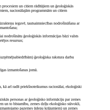
m procesiem un citiem rādītājiem un ģeoloģiskās
ojumiem, nacionālajām programmām un citiem
 izrakteņu ieguvē, tautsaimniecības nodrošināšana ar
zmantošana;
ai nodrošinātu ģeoloģiskās informācijas bāzi valsts
tējos resursus;
 (uzņēmējsabiedrībām) ģeoloģiska rakstura darbu
itīgas izmantošanas jomā.
, kā arī radīt priekšnoteikumus racionālai, ekoloģiski
n fiziskās personas ar ģeoloģisko informāciju par zemes
m un to bīstamību, zemes dzīļu ekoloģisko stāvokli,
ki izmantojamo pazemes ūdeņu krājumiem) un zemes