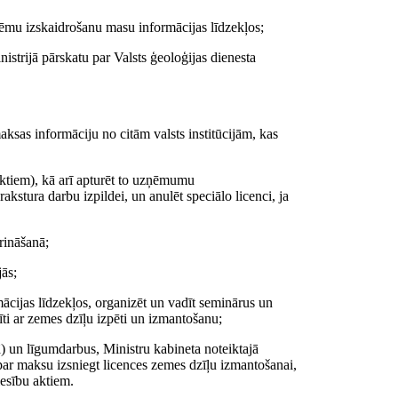
lēmu izskaidrošanu masu informācijas līdzekļos;
nistrijā pārskatu par Valsts ģeoloģijas dienesta
aksas informāciju no citām valsts institūcijām, kas
ektiem), kā arī apturēt to uzņēmumu
akstura darbu izpildei, un anulēt speciālo licenci, ja
rināšanā;
jās;
mācijas līdzekļos, organizēt un vadīt seminārus un
īti ar zemes dzīļu izpēti un izmantošanu;
) un līgumdarbus, Ministru kabineta noteiktajā
 par maksu izsniegt licences zemes dzīļu izmantošanai,
iesību aktiem.