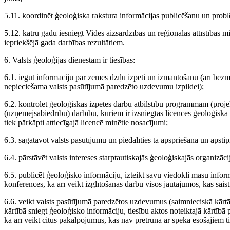
5.11. koordinēt ģeoloģiska rakstura informācijas publicēšanu un prob
5.12. katru gadu iesniegt Vides aizsardzības un reģionālās attīstības mi
iepriekšējā gada darbības rezultātiem.
6. Valsts ģeoloģijas dienestam ir tiesības:
6.1. iegūt informāciju par zemes dzīļu izpēti un izmantošanu (arī bezm
nepieciešama valsts pasūtījumā paredzēto uzdevumu izpildei);
6.2. kontrolēt ģeoloģiskās izpētes darbu atbilstību programmām (proj
(uzņēmējsabiedrību) darbību, kuriem ir izsniegtas licences ģeoloģiska r
tiek pārkāpti attiecīgajā licencē minētie nosacījumi;
6.3. sagatavot valsts pasūtījumu un piedalīties tā apspriešanā un apstip
6.4. pārstāvēt valsts intereses starptautiskajās ģeoloģiskajās organizāci
6.5. publicēt ģeoloģisko informāciju, izteikt savu viedokli masu infor
konferences, kā arī veikt izglītošanas darbu visos jautājumos, kas saist
6.6. veikt valsts pasūtījumā paredzētos uzdevumus (saimnieciskā kārtā
kārtībā sniegt ģeoloģisko informāciju, tiesību aktos noteiktajā kārtībā
kā arī veikt citus pakalpojumus, kas nav pretrunā ar spēkā esošajiem t