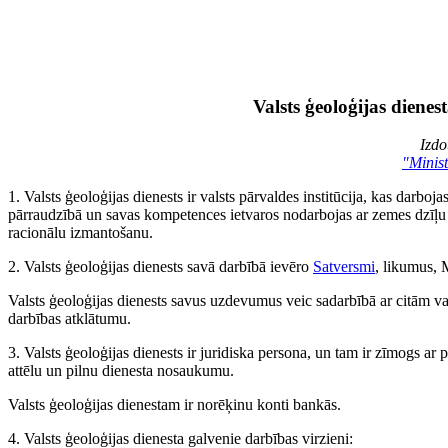
Valsts ģeoloģijas diene
Izdo
"Minist
1. Valsts ģeoloģijas dienests ir valsts pārvaldes institūcija, kas darboja
pārraudzībā un savas kompetences ietvaros nodarbojas ar zemes dzīļu 
racionālu izmantošanu.
2. Valsts ģeoloģijas dienests savā darbībā ievēro
Satversmi
, likumus, 
Valsts ģeoloģijas dienests savus uzdevumus veic sadarbībā ar citām va
darbības atklātumu.
3. Valsts ģeoloģijas dienests ir juridiska persona, un tam ir zīmogs ar
attēlu un pilnu dienesta nosaukumu.
Valsts ģeoloģijas dienestam ir norēķinu konti bankās.
4. Valsts ģeoloģijas dienesta galvenie darbības virzieni: