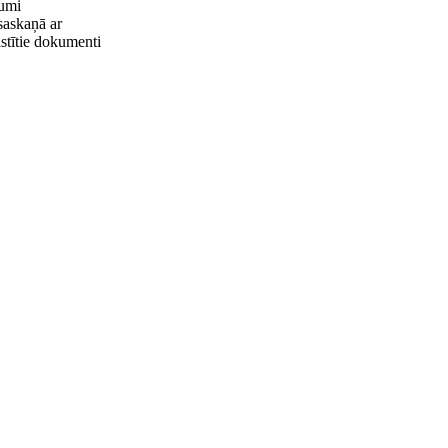
umi
 saskaņā ar
istītie dokumenti