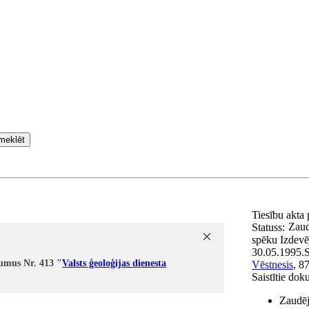
meklēt
Tiesību akta
Zaud
Statuss:
spēku
Izdevē
30.05.1995.
S
kumus Nr. 413 "
Valsts ģeoloģijas dienesta
Vēstnesis
, 8
Saistītie dok
Zaudēj