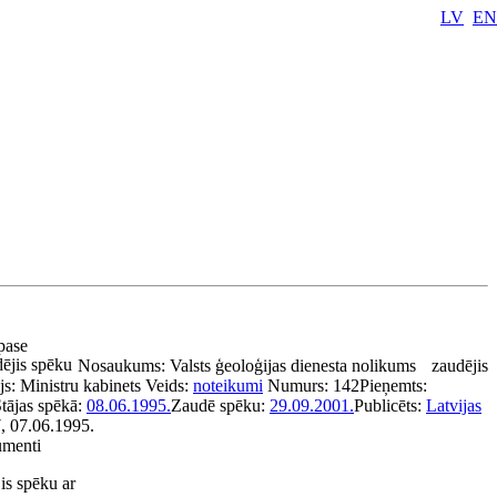
LV
EN
 pase
ējis spēku
Nosaukums:
Valsts ģeoloģijas dienesta nolikums
zaudējis
js:
Ministru kabinets
Veids:
noteikumi
Numurs:
142
Pieņemts:
tājas spēkā:
08.06.1995.
Zaudē spēku:
29.09.2001.
Publicēts:
Latvijas
7, 07.06.1995.
umenti
is spēku ar