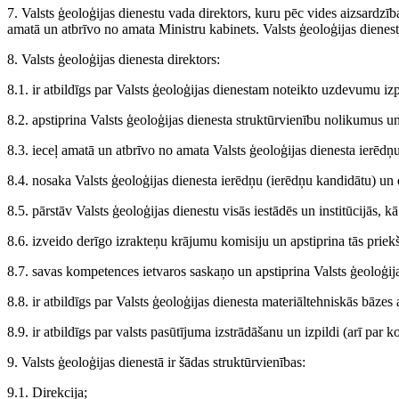
7. Valsts ģeoloģijas dienestu vada direktors, kuru pēc vides aizsardzība
amatā un atbrīvo no amata Ministru kabinets. Valsts ģeoloģijas dienesta
8. Valsts ģeoloģijas dienesta direktors:
8.1. ir atbildīgs par Valsts ģeoloģijas dienestam noteikto uzdevumu izp
8.2. apstiprina Valsts ģeoloģijas dienesta struktūrvienību nolikumus un
8.3. ieceļ amatā un atbrīvo no amata Valsts ģeoloģijas dienesta ierēdņ
8.4. nosaka Valsts ģeoloģijas dienesta ierēdņu (ierēdņu kandidātu) un
8.5. pārstāv Valsts ģeoloģijas dienestu visās iestādēs un institūcijās, kā
8.6. izveido derīgo izrakteņu krājumu komisiju un apstiprina tās priek
8.7. savas kompetences ietvaros saskaņo un apstiprina Valsts ģeoloģijas
8.8. ir atbildīgs par Valsts ģeoloģijas dienesta materiāltehniskās bāzes a
8.9. ir atbildīgs par valsts pasūtījuma izstrādāšanu un izpildi (arī par
9. Valsts ģeoloģijas dienestā ir šādas struktūrvienības:
9.1. Direkcija;