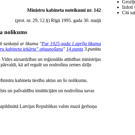
Grozīj
Izdoti
Ministru kabineta noteikumi nr. 142
Citi sa
(prot. nr. 29, 12.§) Rīgā 1995. gada 30. maijā
sta nolikums
ti saskaņā ar likuma "
Par 1925.gada 1.aprīļa likuma
ru kabineta iekārta" atjaunošanu
"
14.panta
3.punktu
s Vides aizsardzības un reģionālās attīstības ministrijas
pārvaldi, kā arī regulē un nodrošina zemes dzīļu
Ministru kabineta tiesību aktus un šo nolikumu.
lsts un pašvaldību institūcijām un nodrošina savas
 papildinātā Latvijas Republikas valsts mazā ģerboņa