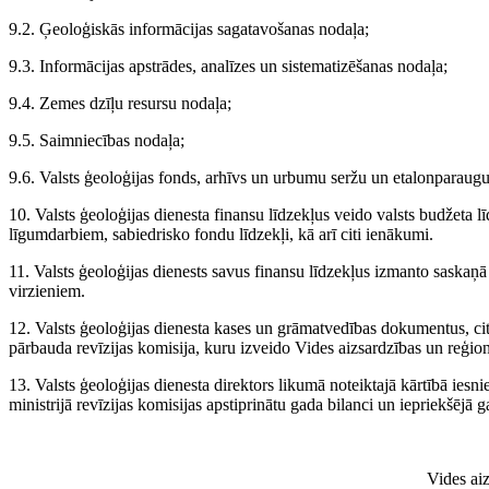
9.2. Ģeoloģiskās informācijas sagatavošanas nodaļa;
9.3. Informācijas apstrādes, analīzes un sistematizēšanas nodaļa;
9.4. Zemes dzīļu resursu nodaļa;
9.5. Saimniecības nodaļa;
9.6. Valsts ģeoloģijas fonds, arhīvs un urbumu seržu un etalonparaugu
10. Valsts ģeoloģijas dienesta finansu līdzekļus veido valsts budžeta
līgumdarbiem, sabiedrisko fondu līdzekļi, kā arī citi ienākumi.
11. Valsts ģeoloģijas dienests savus finansu līdzekļus izmanto saskaņ
virzieniem.
12. Valsts ģeoloģijas dienesta kases un grāmatvedības dokumentus, ci
pārbauda revīzijas komisija, kuru izveido Vides aizsardzības un reģionāl
13. Valsts ģeoloģijas dienesta direktors likumā noteiktajā kārtībā iesni
ministrijā revīzijas komisijas apstiprinātu gada bilanci un iepriekšējā 
Vides aiz