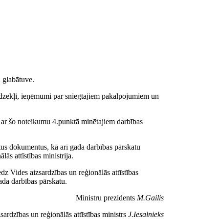
 glabātuve.
 līdzekļi, ieņēmumi par sniegtajiem pakalpojumiem un
ā ar šo noteikumu 4.punktā minētajiem darbības
tus dokumentus, kā arī gada darbības pārskatu
ās attīstības ministrija.
edz Vides aizsardzības un reģionālās attīstības
gada darbības pārskatu.
Ministru prezidents
M.Gailis
sardzības un reģionālās attīstības ministrs
J.Iesalnieks