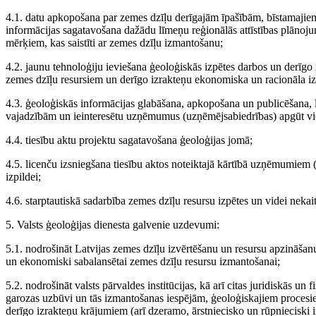
4.1. datu apkopošana par zemes dzīļu derīgajām īpašībām, bīstamajie
informācijas sagatavošana dažādu līmeņu reģionālās attīstības plān
mērķiem, kas saistīti ar zemes dzīļu izmantošanu;
4.2. jaunu tehnoloģiju ieviešana ģeoloģiskās izpētes darbos un derīgo
zemes dzīļu resursiem un derīgo izrakteņu ekonomiska un racionāla i
4.3. ģeoloģiskās informācijas glabāšana, apkopošana un publicēšana, l
vajadzībām un ieinteresētu uzņēmumus (uzņēmējsabiedrības) apgūt vie
4.4. tiesību aktu projektu sagatavošana ģeoloģijas jomā;
4.5. licenču izsniegšana tiesību aktos noteiktajā kārtībā uzņēmumiem
izpildei;
4.6. starptautiskā sadarbība zemes dzīļu resursu izpētes un videi neka
5. Valsts ģeoloģijas dienesta galvenie uzdevumi:
5.1. nodrošināt Latvijas zemes dzīļu izvērtēšanu un resursu apzināšanu
un ekonomiski sabalansētai zemes dzīļu resursu izmantošanai;
5.2. nodrošināt valsts pārvaldes institūcijas, kā arī citas juridiskās u
garozas uzbūvi un tās izmantošanas iespējām, ģeoloģiskajiem procesie
derīgo izrakteņu krājumiem (arī dzeramo, ārstniecisko un rūpniecis