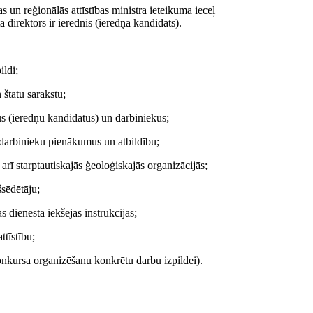
s un reģionālās attīstības ministra ieteikuma ieceļ
 direktors ir ierēdnis (ierēdņa kandidāts).
ildi;
 štatu sarakstu;
us (ierēdņu kandidātus) un darbiniekus;
 darbinieku pienākumus un atbildību;
 arī starptautiskajās ģeoloģiskajās organizācijās;
šsēdētāju;
 dienesta iekšējās instrukcijas;
ttīstību;
 konkursa organizēšanu konkrētu darbu izpildei).