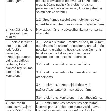
pamatojums
noteikt pašvaldības nodevu par tirdzniecības
organizēšanu publiskās vietās juridiskai
personai un fiziskai personai, kura reģistrējusi
saimniecisko darbību.
1.2. Grozījumus saistošajos noteikumos var
izdarīt tikai ar citiem saistošajiem noteikumiem.
2. Fiskālā ietekme
Nav attiecināms. Pašvaldību likuma 46. panta
uz pašvaldības
otrā daļa.
budžetu
3. Sociālā ietekme,
3.1. Sociālā ietekme - mērķa grupas, uz kurām
ietekme uz vidi,
attiecināms šo saistošo noteikumu un saistošo
iedzīvotāju
noteikumu grozījumu tiesiskais regulējums, ir
veselību,
fiziskas un juridiskas personas, kuras
uzņēmējdarbības
reģistrējušas saimniecisko darbību.
vidi pašvaldības
teritorijā, kā arī
3.2. Ietekme uz vidi - nav attiecināms.
plānotā regulējuma
ietekmi uz
3.3. Ietekme uz iedzīvotāju veselību - nav
konkurenci
attiecināms.
3.4. Ietekme uz uzņēmējdarbības vidi
pašvaldības teritorijā - nav attiecināms.
3.5. Ietekme uz konkurenci - nav attiecināms.
4. Ietekme uz
4.1. Administratīvās procedūras neietekmē.
administratīvajām
Kontroli par saistošo noteikumu izpildi savas
procedūrām un to
kompetences ietvaros nodrošina Dobeles