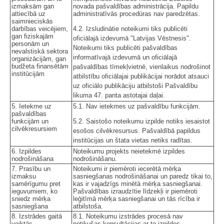
izmaksām gan
novada pašvaldības administrācija. Papildu
attiecībā uz
administratīvās procedūras nav paredzētas.
saimnieciskās
darbības veicējiem,
4.2. Izsludinātie noteikumi tiks publicēti
gan fiziskajām
oficiālajā izdevumā "Latvijas Vēstnesis".
personām un
Noteikumi tiks publicēti pašvaldības
nevalstiskā sektora
informatīvajā izdevumā un oficiālajā
organizācijām, gan
budžeta finansētām
pašvaldības tīmekļvietnē, vienlaikus nodrošinot
institūcijām
atbilstību oficiālajai publikācijai norādot atsauci
uz oficiālo publikāciju atbilstoši Pašvaldību
likuma 47. panta astotajai daļai.
5. Ietekme uz
5.1. Nav ietekmes uz pašvaldību funkcijām.
pašvaldības
funkcijām un
5.2. Saistošo noteikumu izpilde notiks iesaistot
cilvēkresursiem
esošos cilvēkresursus. Pašvaldībā papildus
institūcijas un štata vietas netiks radītas.
6. Izpildes
Noteikumu projekts neietekmē izpildes
nodrošināšana
nodrošināšanu.
7. Prasību un
Noteikumi ir piemēroti iecerētā mērķa
izmaksu
sasniegšanas nodrošināšanai un paredz tikai to,
samērīgumu pret
kas ir vajadzīgs minētā mērķa sasniegšanai.
ieguvumiem, ko
Pašvaldības izraudzītie līdzekļi ir piemēroti
sniedz mērķa
leģitīmā mērķa sasniegšanai un tās rīcība ir
sasniegšana
atbilstoša.
8. Izstrādes gaitā
8.1. Noteikumu izstrādes procesā nav
veiktās
notikušas konsultācijas ar to izpildes