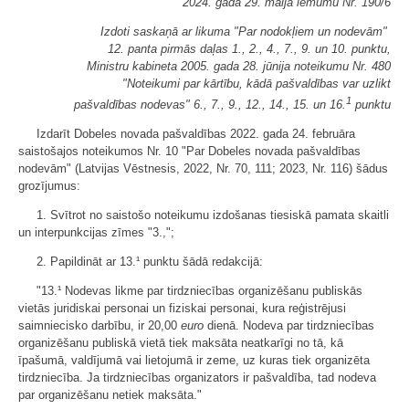
2024. gada 29. maija lēmumu Nr. 190/6
Izdoti saskaņā ar likuma "Par nodokļiem un nodevām"
12. panta pirmās daļas 1., 2., 4., 7., 9. un 10. punktu,
Ministru kabineta 2005. gada 28. jūnija noteikumu Nr. 480
"Noteikumi par kārtību, kādā pašvaldības var uzlikt
1
pašvaldības nodevas" 6., 7., 9., 12., 14., 15. un 16.
punktu
Izdarīt Dobeles novada pašvaldības 2022. gada 24. februāra
saistošajos noteikumos Nr. 10 "Par Dobeles novada pašvaldības
nodevām" (Latvijas Vēstnesis, 2022, Nr. 70, 111; 2023, Nr. 116) šādus
grozījumus:
1. Svītrot no saistošo noteikumu izdošanas tiesiskā pamata skaitli
un interpunkcijas zīmes "3.,";
2. Papildināt ar 13.¹ punktu šādā redakcijā:
"13.¹ Nodevas likme par tirdzniecības organizēšanu publiskās
vietās juridiskai personai un fiziskai personai, kura reģistrējusi
saimniecisko darbību, ir 20,00
euro
dienā. Nodeva par tirdzniecības
organizēšanu publiskā vietā tiek maksāta neatkarīgi no tā, kā
īpašumā, valdījumā vai lietojumā ir zeme, uz kuras tiek organizēta
tirdzniecība. Ja tirdzniecības organizators ir pašvaldība, tad nodeva
par organizēšanu netiek maksāta."