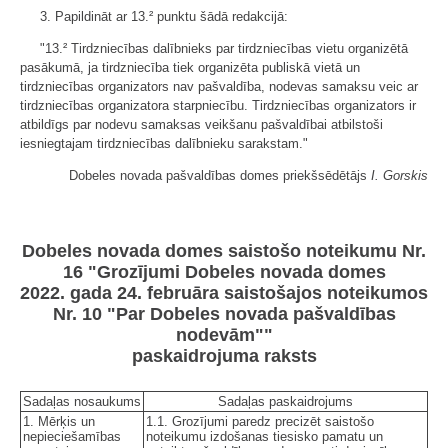
3. Papildināt ar 13.² punktu šādā redakcijā:
"13.² Tirdzniecības dalībnieks par tirdzniecības vietu organizētā
pasākumā, ja tirdzniecība tiek organizēta publiskā vietā un
tirdzniecības organizators nav pašvaldība, nodevas samaksu veic ar
tirdzniecības organizatora starpniecību. Tirdzniecības organizators ir
atbildīgs par nodevu samaksas veikšanu pašvaldībai atbilstoši
iesniegtajam tirdzniecības dalībnieku sarakstam."
Dobeles novada pašvaldības domes priekšsēdētājs
I. Gorskis
Dobeles novada domes saistošo noteikumu Nr.
16 "Grozījumi Dobeles novada domes
2022. gada 24. februāra saistošajos noteikumos
Nr. 10 "Par Dobeles novada pašvaldības
nodevām""
paskaidrojuma raksts
Sadaļas nosaukums
Sadaļas paskaidrojums
1. Mērķis un
1.1. Grozījumi paredz precizēt saistošo
nepieciešamības
noteikumu izdošanas tiesisko pamatu un