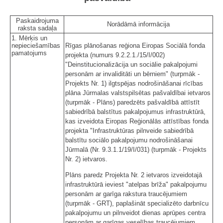
Paskaidrojuma
Norādāmā informācija
raksta sadaļa
1. Mērķis un
nepieciešamības
Rīgas plānošanas reģiona Eiropas Sociālā fonda
pamatojums
projekta (numurs 9.2.2.1./15/I/002)
"Deinstitucionalizācija un sociālie pakalpojumi
personām ar invaliditāti un bērniem" (turpmāk -
Projekts Nr. 1) ilgtspējas nodrošināšanai rīcības
plāna Jūrmalas valstspilsētas pašvaldībai ietvaros
(turpmāk - Plāns) paredzēts pašvaldībā attīstīt
sabiedrībā balstītus pakalpojumus infrastruktūrā,
kas izveidota Eiropas Reģionālās attīstības fonda
projekta "Infrastruktūras pilnveide sabiedrībā
balstītu sociālo pakalpojumu nodrošināšanai
Jūrmalā (Nr. 9.3.1.1/19/I/031) (turpmāk - Projekts
Nr. 2) ietvaros.
Plāns paredz Projekta Nr. 2 ietvaros izveidotajā
infrastruktūrā ieviest "atelpas brīža" pakalpojumu
personām ar garīga rakstura traucējumiem
(turpmāk - GRT), paplašināt specializēto darbnīcu
pakalpojumu un pilnveidot dienas aprūpes centra
personām ar garīgas veselības traucējumiem