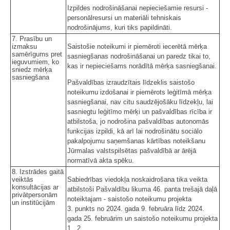
Izpildes nodrošināšanai nepieciešamie resursi -
personālresursi un materiāli tehniskais
nodrošinājums, kuri tiks papildināti.
7. Prasību un
izmaksu
Saistošie noteikumi ir piemēroti iecerētā mērķa
samērīgums pret
sasniegšanas nodrošināšanai un paredz tikai to,
ieguvumiem, ko
kas ir nepieciešams norādītā mērķa sasniegšanai.
sniedz mērķa
sasniegšana
Pašvaldības izraudzītais līdzeklis saistošo
noteikumu izdošanai ir piemērots leģitīmā mērķa
sasniegšanai, nav citu saudzējošāku līdzekļu, lai
sasniegtu leģitīmo mērķi un pašvaldības rīcība ir
atbilstoša, jo nodrošina pašvaldības autonomās
funkcijas izpildi, kā arī lai nodrošinātu sociālo
pakalpojumu saņemšanas kārtības noteikšanu
Jūrmalas valstspilsētas pašvaldībā ar ārējā
normatīvā akta spēku.
8. Izstrādes gaitā
veiktās
Sabiedrības viedokļa noskaidrošana tika veikta
konsultācijas ar
atbilstoši Pašvaldību likuma 46. panta trešajā daļā
privātpersonām
noteiktajam - saistošo noteikumu projekta
un institūcijām
3. punkts no 2024. gada 9. februāra līdz 2024.
gada 25. februārim un saistošo noteikumu projekta
1., 2.,