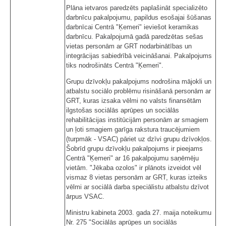
Plāna ietvaros paredzēts paplašināt specializēto
darbnīcu pakalpojumu, papildus esošajai šūšanas
darbnīcai Centrā "Ķemeri" ieviešot keramikas
darbnīcu. Pakalpojumā gadā paredzētas sešas
vietas personām ar GRT nodarbinātības un
integrācijas sabiedrībā veicināšanai. Pakalpojums
tiks nodrošināts Centrā "Ķemeri".
Grupu dzīvokļu pakalpojums nodrošina mājokli un
atbalstu sociālo problēmu risināšanā personām ar
GRT, kuras izsaka vēlmi no valsts finansētām
ilgstošas sociālās aprūpes un sociālās
rehabilitācijas institūcijām personām ar smagiem
un ļoti smagiem garīga rakstura traucējumiem
(turpmāk - VSAC) pāriet uz dzīvi grupu dzīvokļos.
Šobrīd grupu dzīvokļu pakalpojums ir pieejams
Centrā "Ķemeri" ar 16 pakalpojumu saņēmēju
vietām. "Jēkaba ozolos" ir plānots izveidot vēl
vismaz 8 vietas personām ar GRT, kuras izteiks
vēlmi ar sociālā darba speciālistu atbalstu dzīvot
ārpus VSAC.
Ministru kabineta 2003. gada 27. maija noteikumu
Nr. 275 "Sociālās aprūpes un sociālās