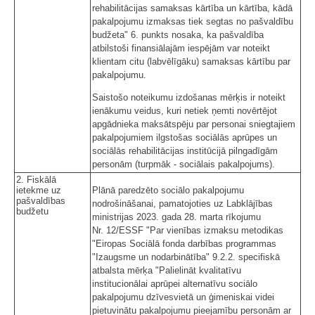
rehabilitācijas samaksas kārtība un kārtība, kādā
pakalpojumu izmaksas tiek segtas no pašvaldību
budžeta" 6. punkts nosaka, ka pašvaldība
atbilstoši finansiālajām iespējām var noteikt
klientam citu (labvēlīgāku) samaksas kārtību par
pakalpojumu.
Saistošo noteikumu izdošanas mērķis ir noteikt
ienākumu veidus, kuri netiek ņemti novērtējot
apgādnieka maksātspēju par personai sniegtajiem
pakalpojumiem ilgstošas sociālās aprūpes un
sociālās rehabilitācijas institūcijā pilngadīgām
personām (turpmāk - sociālais pakalpojums).
2. Fiskālā
ietekme uz
Plānā paredzēto sociālo pakalpojumu
pašvaldības
nodrošināšanai, pamatojoties uz Labklājības
budžetu
ministrijas 2023. gada 28. marta rīkojumu
Nr. 12/ESSF "Par vienības izmaksu metodikas
"Eiropas Sociālā fonda darbības programmas
"Izaugsme un nodarbinātība" 9.2.2. specifiskā
atbalsta mērķa "Palielināt kvalitatīvu
institucionālai aprūpei alternatīvu sociālo
pakalpojumu dzīvesvietā un ģimeniskai videi
pietuvinātu pakalpojumu pieejamību personām ar