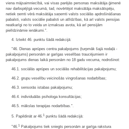
viena mājsaimniecībā, vai visas parējās personas maksātāja ģimenē
nav darbspējīgā vecumā, tad, novērtējot maksātāja maksātspēju,
netiek ņemti vērā maksātāja saņemti valsts sociālās apdrošināšanas
pabalsti, valsts sociālie pabalsti un atlīdzības, kā arī valsts pensijas
neatkarīgi no to veida un izmaksas avota, kā arī pensijām
pielīdzināmie ienākumi.".
4. Izteikt 46. punktu šādā redakcijā:
"46. Dienas aprūpes centra pakalpojums (turpmāk šajā nodaļā -
pakalpojums) personām ar garīgas veselības traucējumiem ir
pakalpojums dienas laikā personām no 18 gadu vecuma, nodrošinot:
46.1. sociālās aprūpes un sociālās rehabilitācijas pakalpojumu;
46.2. grupu veselību veicinošās vingrošanas nodarbības;
46.3. sensorās istabas pakalpojumu;
46.4. individuālās psihologa konsultācijas;
46.5. mākslas terapijas nodarbības.".
1
5. Papildināt ar 46.
punktu šādā redakcijā:
1
"46.
Pakalpojums tiek sniegts personām ar garīga rakstura