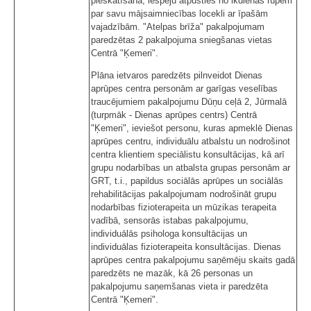
pieskatīšanā, iespēju atpūsties no ikdienas rūpēm
par savu mājsaimniecības locekli ar īpašām
vajadzībām. "Atelpas brīža" pakalpojumam
paredzētas 2 pakalpojuma sniegšanas vietas
Centrā "Ķemeri".
Plāna ietvaros paredzēts pilnveidot Dienas
aprūpes centra personām ar garīgas veselības
traucējumiem pakalpojumu Dūņu ceļā 2, Jūrmalā
(turpmāk - Dienas aprūpes centrs) Centrā
"Ķemeri", ieviešot personu, kuras apmeklē Dienas
aprūpes centru, individuālu atbalstu un nodrošinot
centra klientiem speciālistu konsultācijas, kā arī
grupu nodarbības un atbalsta grupas personām ar
GRT, t.i., papildus sociālās aprūpes un sociālās
rehabilitācijas pakalpojumam nodrošināt grupu
nodarbības fizioterapeita un mūzikas terapeita
vadībā, sensorās istabas pakalpojumu,
individuālās psihologa konsultācijas un
individuālas fizioterapeita konsultācijas. Dienas
aprūpes centra pakalpojumu saņēmēju skaits gadā
paredzēts ne mazāk, kā 26 personas un
pakalpojumu saņemšanas vieta ir paredzēta
Centrā "Ķemeri".