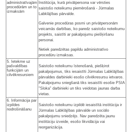
administratīvajām
Institūcija, kurā privātpersona var vērsties
procedūrām un to
saistošo noteikumu piemērošanā - Jūrmalas
izmaksām
Labklājības pārvalde.
Galvenie procedūras posmi un privātpersonām
veicamās darbības, ko paredz saistošo noteikumu
projekts, saistīti ar pakalpojumu piešķiršanu
personai.
Netiek paredzētas papildu administratīvo
procedūru izmaksas.
5. Ietekme uz
pašvaldības
Saistošo noteikumu īstenošanā, piešķirot
funkcijām un
pakalpojumus, tiks iesaistīti Jūrmalas Labklājības
cilvēkresursiem
pārvaldes darbinieki esošo cilvēkresursu ietvaros.
Pakalpojumu sniegšanā tiks iesaistīti esošie PSIA
"Sloka" darbinieki un tiks veidotas jaunas darba
vietas.
6. Informācija par
izpildes
Saistošo noteikumu izpildē iesaistītā institūcija ir
nodrošināšanu
Jūrmalas Labklājības pārvalde un sociālo
pakalpojumu sniedzējs. Nav paredzēta jaunu
institūciju izveide, esošo likvidācija vai
reorganizācija.