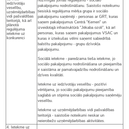
nozīmīgas jomas regulējumu - sociālo
iedzīvotāju
pakalpojumu nodrošināšanu. Saistošo noteikumu
veselību,
tiesiskā regulējuma mērķa grupa ir sociālo
uzņēmējdarbības
vidi pašvaldības
pakalpojumu saņēmēji - personas ar GRT, kuras
teritorijā, kā arī
saņem pakalpojumus Centrā "Ķemeri" un
plānotā
izveidotajā infrastruktūrā "Jēkaba ozoli", kā arī
regulējuma
personas, kuras saņem pakalpojumus VSAC un
ietekme uz
konkurenci
kuras ir izteikušas vēlmi saņemt sabiedrībā
balstītu pakalpojumu - grupu dzīvokļa
pakalpojumu.
Sociālā ietekme - paredzama tieša ietekme, jo
sociālo pakalpojumu nodrošināšana un pieejamība
ir saistāma ar pamatvajadzību nodrošināšanu un
dzīves kvalitāti.
Ietekme uz iedzīvotāju veselību - pozitīvi
vērtējama, jo sociālo pakalpojumu pieejamība
saglabā un stiprina sociālo pakalpojumu saņēmēju
veselību.
Ietekme uz uzņēmējdarbības vidi pašvaldības
teritorijā - saistošie noteikumi neskar un
neierobežo uzņēmējdarbības aktivitātes.
4. Ietekme uz