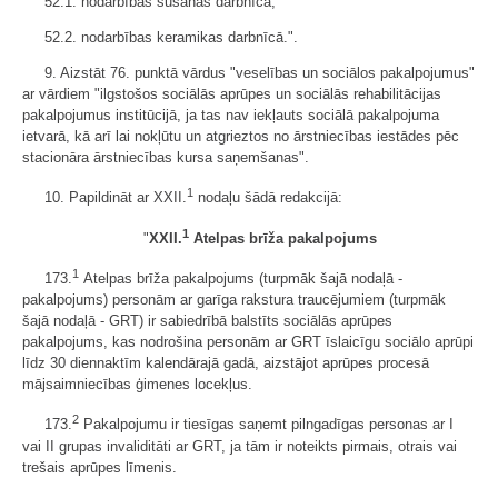
52.1. nodarbības šūšanas darbnīcā;
52.2. nodarbības keramikas darbnīcā.".
9. Aizstāt 76. punktā vārdus "veselības un sociālos pakalpojumus"
ar vārdiem "ilgstošos sociālās aprūpes un sociālās rehabilitācijas
pakalpojumus institūcijā, ja tas nav iekļauts sociālā pakalpojuma
ietvarā, kā arī lai nokļūtu un atgrieztos no ārstniecības iestādes pēc
stacionāra ārstniecības kursa saņemšanas".
1
10. Papildināt ar XXII.
nodaļu šādā redakcijā:
1
"
XXII.
Atelpas brīža pakalpojums
1
173.
Atelpas brīža pakalpojums (turpmāk šajā nodaļā -
pakalpojums) personām ar garīga rakstura traucējumiem (turpmāk
šajā nodaļā - GRT) ir sabiedrībā balstīts sociālās aprūpes
pakalpojums, kas nodrošina personām ar GRT īslaicīgu sociālo aprūpi
līdz 30 diennaktīm kalendārajā gadā, aizstājot aprūpes procesā
mājsaimniecības ģimenes locekļus.
2
173.
Pakalpojumu ir tiesīgas saņemt pilngadīgas personas ar I
vai II grupas invaliditāti ar GRT, ja tām ir noteikts pirmais, otrais vai
trešais aprūpes līmenis.