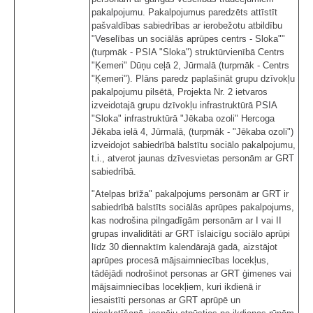
pakalpojumu. Pakalpojumus paredzēts attīstīt
pašvaldības sabiedrības ar ierobežotu atbildību
"Veselības un sociālās aprūpes centrs - Sloka""
(turpmāk - PSIA "Sloka") struktūrvienībā Centrs
"Ķemeri" Dūņu ceļā 2, Jūrmalā (turpmāk - Centrs
"Ķemeri"). Plāns paredz paplašināt grupu dzīvokļu
pakalpojumu pilsētā, Projekta Nr. 2 ietvaros
izveidotajā grupu dzīvokļu infrastruktūrā PSIA
"Sloka" infrastruktūrā "Jēkaba ozoli" Hercoga
Jēkaba ielā 4, Jūrmalā, (turpmāk - "Jēkaba ozoli")
izveidojot sabiedrībā balstītu sociālo pakalpojumu,
t.i., atverot jaunas dzīvesvietas personām ar GRT
sabiedrībā.
"Atelpas brīža" pakalpojums personām ar GRT ir
sabiedrībā balstīts sociālās aprūpes pakalpojums,
kas nodrošina pilngadīgām personām ar I vai II
grupas invaliditāti ar GRT īslaicīgu sociālo aprūpi
līdz 30 diennaktīm kalendārajā gadā, aizstājot
aprūpes procesā mājsaimniecības locekļus,
tādējādi nodrošinot personas ar GRT ģimenes vai
mājsaimniecības locekļiem, kuri ikdienā ir
iesaistīti personas ar GRT aprūpē un