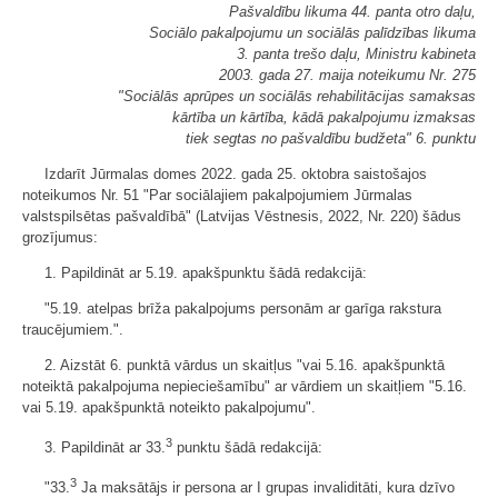
Pašvaldību likuma 44. panta otro daļu,
Sociālo pakalpojumu un sociālās palīdzības likuma
3. panta trešo daļu, Ministru kabineta
2003. gada 27. maija noteikumu Nr. 275
"Sociālās aprūpes un sociālās rehabilitācijas samaksas
kārtība un kārtība, kādā pakalpojumu izmaksas
tiek segtas no pašvaldību budžeta" 6. punktu
Izdarīt Jūrmalas domes 2022. gada 25. oktobra saistošajos
noteikumos Nr. 51 "Par sociālajiem pakalpojumiem Jūrmalas
valstspilsētas pašvaldībā" (Latvijas Vēstnesis, 2022, Nr. 220) šādus
grozījumus:
1. Papildināt ar 5.19. apakšpunktu šādā redakcijā:
"5.19. atelpas brīža pakalpojums personām ar garīga rakstura
traucējumiem.".
2. Aizstāt 6. punktā vārdus un skaitļus "vai 5.16. apakšpunktā
noteiktā pakalpojuma nepieciešamību" ar vārdiem un skaitļiem "5.16.
vai 5.19. apakšpunktā noteikto pakalpojumu".
3
3. Papildināt ar 33.
punktu šādā redakcijā:
3
"33.
Ja maksātājs ir persona ar I grupas invaliditāti, kura dzīvo