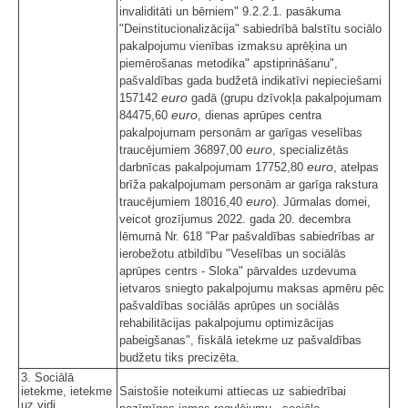
invaliditāti un bērniem" 9.2.2.1. pasākuma
"Deinstitucionalizācija" sabiedrībā balstītu sociālo
pakalpojumu vienības izmaksu aprēķina un
piemērošanas metodika" apstiprināšanu",
pašvaldības gada budžetā indikatīvi nepieciešami
euro
157142
gadā (grupu dzīvokļa pakalpojumam
euro
84475,60
, dienas aprūpes centra
pakalpojumam personām ar garīgas veselības
euro
traucējumiem 36897,00
, specializētās
euro
darbnīcas pakalpojumam 17752,80
, atelpas
brīža pakalpojumam personām ar garīga rakstura
euro
traucējumiem 18016,40
). Jūrmalas domei,
veicot grozījumus 2022. gada 20. decembra
lēmumā Nr. 618 "Par pašvaldības sabiedrības ar
ierobežotu atbildību "Veselības un sociālās
aprūpes centrs - Sloka" pārvaldes uzdevuma
ietvaros sniegto pakalpojumu maksas apmēru pēc
pašvaldības sociālās aprūpes un sociālās
rehabilitācijas pakalpojumu optimizācijas
pabeigšanas", fiskālā ietekme uz pašvaldības
budžetu tiks precizēta.
3. Sociālā
ietekme, ietekme
Saistošie noteikumi attiecas uz sabiedrībai
uz vidi,