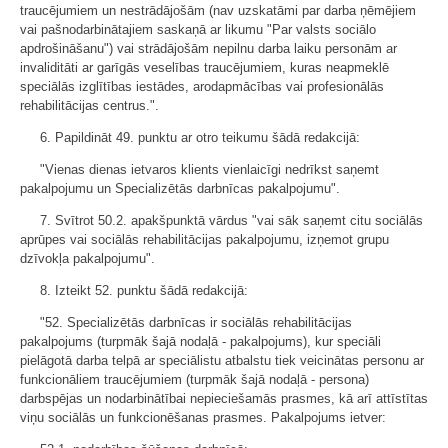
traucējumiem un nestrādājošām (nav uzskatāmi par darba ņēmējiem
vai pašnodarbinātajiem saskaņā ar likumu "Par valsts sociālo
apdrošināšanu") vai strādājošām nepilnu darba laiku personām ar
invaliditāti ar garīgās veselības traucējumiem, kuras neapmeklē
speciālās izglītības iestādes, arodapmācības vai profesionālās
rehabilitācijas centrus.".
6. Papildināt 49. punktu ar otro teikumu šādā redakcijā:
"Vienas dienas ietvaros klients vienlaicīgi nedrīkst saņemt
pakalpojumu un Specializētās darbnīcas pakalpojumu".
7. Svītrot 50.2. apakšpunktā vārdus "vai sāk saņemt citu sociālās
aprūpes vai sociālās rehabilitācijas pakalpojumu, izņemot grupu
dzīvokļa pakalpojumu".
8. Izteikt 52. punktu šādā redakcijā:
"52. Specializētās darbnīcas ir sociālās rehabilitācijas
pakalpojums (turpmāk šajā nodaļā - pakalpojums), kur speciāli
pielāgotā darba telpā ar speciālistu atbalstu tiek veicinātas personu ar
funkcionāliem traucējumiem (turpmāk šajā nodaļā - persona)
darbspējas un nodarbinātībai nepieciešamās prasmes, kā arī attīstītas
viņu sociālās un funkcionēšanas prasmes. Pakalpojums ietver: