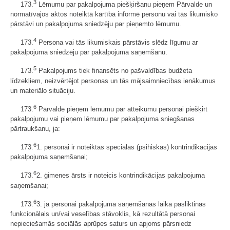
3
173.
Lēmumu par pakalpojuma piešķiršanu pieņem Pārvalde un
normatīvajos aktos noteiktā kārtībā informē personu vai tās likumisko
pārstāvi un pakalpojuma sniedzēju par pieņemto lēmumu.
4
173.
Persona vai tās likumiskais pārstāvis slēdz līgumu ar
pakalpojuma sniedzēju par pakalpojuma saņemšanu.
5
173.
Pakalpojums tiek finansēts no pašvaldības budžeta
līdzekļiem, neizvērtējot personas un tās mājsaimniecības ienākumus
un materiālo situāciju.
6
173.
Pārvalde pieņem lēmumu par atteikumu personai piešķirt
pakalpojumu vai pieņem lēmumu par pakalpojuma sniegšanas
pārtraukšanu, ja:
6
173.
1. personai ir noteiktas speciālās (psihiskās) kontrindikācijas
pakalpojuma saņemšanai;
6
173.
2. ģimenes ārsts ir noteicis kontrindikācijas pakalpojuma
saņemšanai;
6
173.
3. ja personai pakalpojuma saņemšanas laikā pasliktinās
funkcionālais un/vai veselības stāvoklis, kā rezultātā personai
nepieciešamās sociālās aprūpes saturs un apjoms pārsniedz