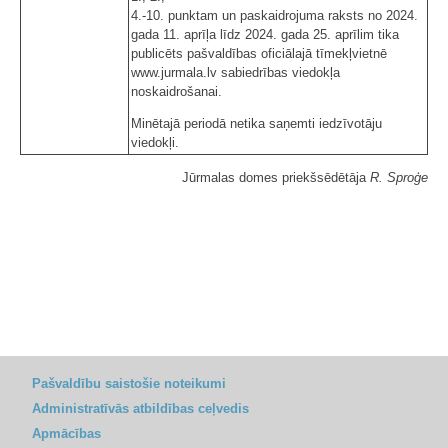
4.-10. punktam un paskaidrojuma raksts no 2024.
gada 11. aprīļa līdz 2024. gada 25. aprīlim tika
publicēts pašvaldības oficiālajā tīmekļvietnē
www.jurmala.lv sabiedrības viedokļa
noskaidrošanai.
Minētajā periodā netika saņemti iedzīvotāju
viedokļi.
Jūrmalas domes priekšsēdētāja
R. Sproģe
Pašvaldību saistošie noteikumi
Administratīvās atbildības ceļvedis
Apmācības