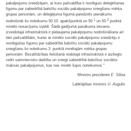
pakalpojumu sniedzējam, ar kuru pašvaldība ir noslēgusi deleģēšanas
līgumu par sabiedrībā balstītu sociālo pakalpojumu sniegšanu mērķa
grupas personām, un deleģējuma līgumā paredzēts pienākums
1
2
nodrošināt šo noteikumu 50.10. apakšpunktā un 50.
un 50.
punktā
minēto nosacījumu izpildi. Šādā gadījumā pasākuma ietvaros
izveidotajā infrastruktūrā ir pieļaujama pakalpojumu nodrošināšana arī
tām pašvaldībām, kuras ar minēto sociālo pakalpojumu sniedzēju ir
noslēgušas līgumu par sabiedrībā balstītu sociālo pakalpojumu
sniegšanu šo noteikumu 3. punktā minētajām mērķa grupas
personām. Bezatlīdzības lietošanā nodotajā infrastruktūrā ir aizliegts
veikt saimniecisko darbību un sniegt sabiedrībā balstītus sociālos
maksas pakalpojumus, kas nav minēti šajos noteikumos."
Ministru prezidente
E. Siliņa
Labklājības ministrs
U. Augulis