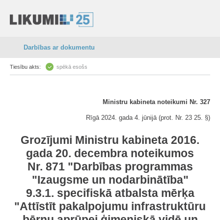
Darbības ar dokumentu
Tiesību akts:
spēkā esošs
Ministru kabineta noteikumi Nr. 327
Rīgā 2024. gada 4. jūnijā (prot. Nr. 23 25. §)
Grozījumi Ministru kabineta 2016.
gada 20. decembra noteikumos
Nr. 871 "Darbības programmas
"Izaugsme un nodarbinātība"
9.3.1. specifiskā atbalsta mērķa
"Attīstīt pakalpojumu infrastruktūru
bērnu aprūpei ģimeniskā vidē un