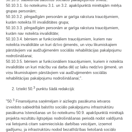
50.10.3.1. šo noteikumu 3.1. un 3.2. apakšpunktā minētajām mērķa
grupas personām;
50.10.3.2. pilngadīgām personām ar garīga rakstura traucējumiem,
kurām noteikta III invaliditātes grupa;
50.10.3.3. pilngadīgām personām ar garīga rakstura traucējumiem,
kurām nav noteikta invaliditāte;
50.10.3.4. bērniem ar funkcionāliem traucējumiem, kuriem nav
noteikta invaliditāte un kuri dzīvo ģimenēs, un viņu likumiskajiem
pārstāvjiem vai audžuģimenēm sociālās rehabilitācijas pakalpojumu
nodrošināšanai;
50.10.3.5. bērniem ar funkcionāliem traucējumiem, kuriem ir noteikta
invaliditāte un kuri mācību vai darba dēļ uz laiku nedzīvo ģimenē, un
viņu likumiskajiem pārstāvjiem vai audžuģimenēm sociālās
rehabilitācijas pakalpojumu nodrošināšanai;".
3
2. Izteikt 50.
punktu šādā redakcijā:
3
"50.
Finansējuma saņēmējam ir aizliegts pasākuma ietvaros
izveidoto sabiedrībā balstīto sociālo pakalpojumu infrastruktūru
pasākuma īstenošanas un šo noteikumu 50.9. apakšpunktā minētajā
projekta rezultātu ilgtspējas nodrošināšanas periodā nodot valdījumā
vai lietojumā citam saimnieciskās darbības veicējam, izņemot
gadījumu, ja infrastruktūru nodod bezatlīdzības lietošanā sociālo