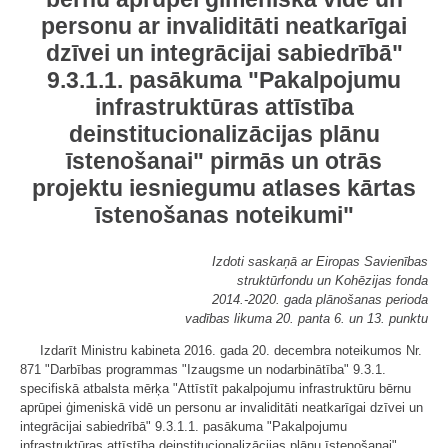
personu ar invaliditāti neatkarīgai
dzīvei un integrācijai sabiedrībā"
9.3.1.1. pasākuma "Pakalpojumu
infrastruktūras attīstība
deinstitucionalizācijas plānu
īstenošanai" pirmās un otrās
projektu iesniegumu atlases kārtas
īstenošanas noteikumi"
Izdoti saskaņā ar Eiropas Savienības
struktūrfondu un Kohēzijas fonda
2014.-2020. gada plānošanas perioda
vadības likuma 20. panta 6. un 13. punktu
Izdarīt Ministru kabineta 2016. gada 20. decembra noteikumos Nr.
871 "Darbības programmas "Izaugsme un nodarbinātība" 9.3.1.
specifiskā atbalsta mērķa "Attīstīt pakalpojumu infrastruktūru bērnu
aprūpei ģimeniskā vidē un personu ar invaliditāti neatkarīgai dzīvei un
integrācijai sabiedrībā" 9.3.1.1. pasākuma "Pakalpojumu
infrastruktūras attīstība deinstitucionalizācijas plānu īstenošanai"