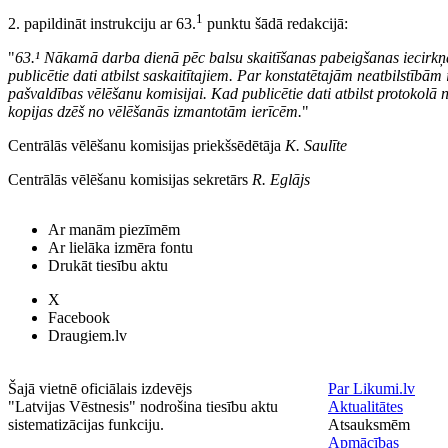
1
2. papildināt instrukciju ar 63.
punktu šādā redakcijā:
"
63.¹ Nākamā darba dienā pēc balsu skaitīšanas pabeigšanas iecirkņ
publicētie dati atbilst saskaitītajiem. Par konstatētajām neatbilstībām
pašvaldības vēlēšanu komisijai. Kad publicētie dati atbilst protokolā 
kopijas dzēš no vēlēšanās izmantotām ierīcēm.
"
Centrālās vēlēšanu komisijas priekšsēdētāja
K. Saulīte
Centrālās vēlēšanu komisijas sekretārs
R. Eglājs
Ar manām piezīmēm
Ar lielāka izmēra fontu
Drukāt tiesību aktu
X
Facebook
Draugiem.lv
Šajā vietnē oficiālais izdevējs
Par Likumi.lv
"Latvijas Vēstnesis" nodrošina tiesību aktu
Aktualitātes
sistematizācijas funkciju.
Atsauksmēm
Apmācības