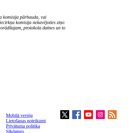
a komisija pārbauda, vai
 iecirkņa komisija nekavējoties ziņo
norādītajam, protokola datnes un to
Mobilā versija
Lietošanas noteikumi
Privātuma politika
Sīkdatnes