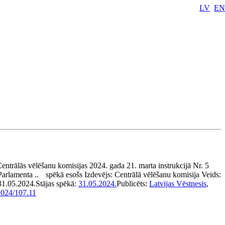
LV
EN
entrālās vēlēšanu komisijas 2024. gada 21. marta instrukcijā Nr. 5
Parlamenta ..
spēkā esošs
Izdevējs:
Centrālā vēlēšanu komisija
Veids:
31.05.2024.
Stājas spēkā:
31.05.2024.
Publicēts:
Latvijas Vēstnesis
,
2024/107.11