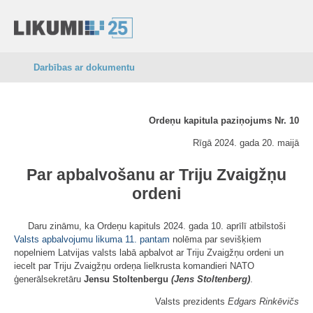
Darbības ar dokumentu
Ordeņu kapitula paziņojums Nr. 10
Rīgā 2024. gada 20. maijā
Par apbalvošanu ar Triju Zvaigžņu
ordeni
Daru zināmu, ka Ordeņu kapituls 2024. gada 10. aprīlī atbilstoši
Valsts apbalvojumu likuma
11. pantam
nolēma par sevišķiem
nopelniem Latvijas valsts labā apbalvot ar Triju Zvaigžņu ordeni un
iecelt par Triju Zvaigžņu ordeņa lielkrusta komandieri NATO
ģenerālsekretāru
Jensu Stoltenbergu
(Jens Stoltenberg)
.
Valsts prezidents
Edgars Rinkēvičs