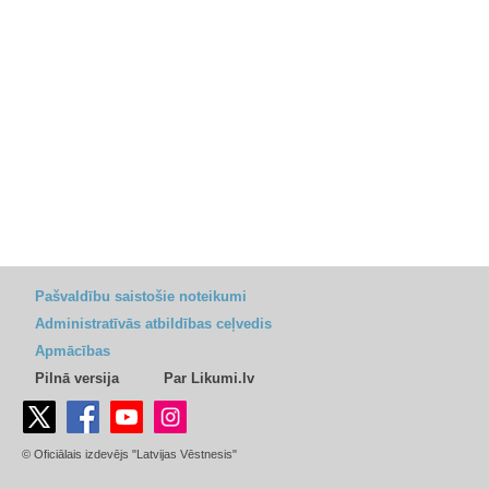
Pašvaldību saistošie noteikumi
Administratīvās atbildības ceļvedis
Apmācības
Pilnā versija
Par Likumi.lv
© Oficiālais izdevējs "Latvijas Vēstnesis"