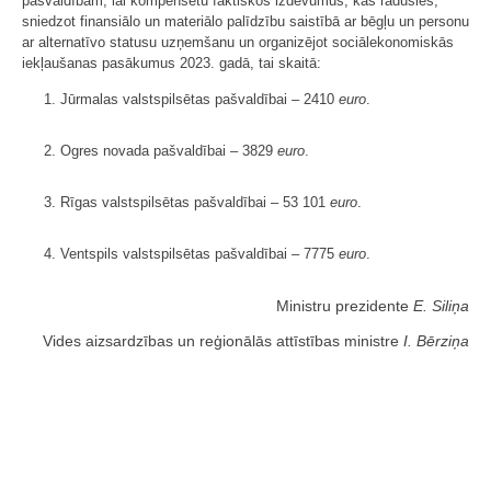
pašvaldībām, lai kompensētu faktiskos izdevumus, kas radušies,
sniedzot finansiālo un materiālo palīdzību saistībā ar bēgļu un personu
ar alternatīvo statusu uzņemšanu un organizējot sociālekonomiskās
iekļaušanas pasākumus 2023. gadā, tai skaitā:
1. Jūrmalas valstspilsētas pašvaldībai – 2410
euro
.
2. Ogres novada pašvaldībai – 3829
euro
.
3. Rīgas valstspilsētas pašvaldībai – 53 101
euro
.
4. Ventspils valstspilsētas pašvaldībai – 7775
euro
.
Ministru prezidente
E. Siliņa
Vides aizsardzības un reģionālās attīstības ministre
I. Bērziņa