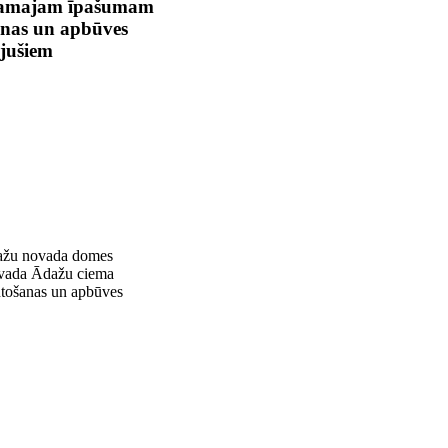
stamajam īpašumam
šanas un apbūves
jušiem
dažu novada domes
ovada Ādažu ciema
ntošanas un apbūves