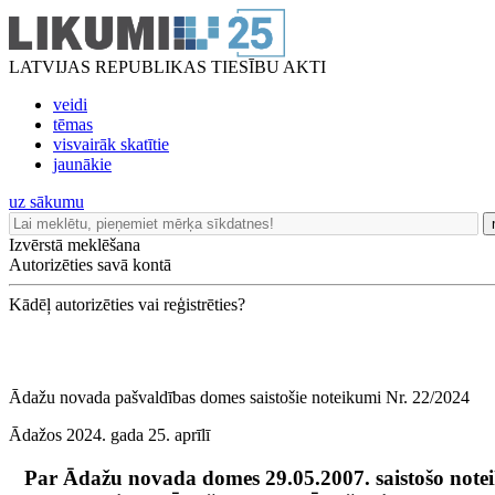
LATVIJAS REPUBLIKAS TIESĪBU AKTI
veidi
tēmas
visvairāk skatītie
jaunākie
uz sākumu
Izvērstā meklēšana
Autorizēties savā kontā
Kādēļ autorizēties vai reģistrēties?
Ādažu novada pašvaldības domes saistošie noteikumi Nr. 22/2024
Ādažos 2024. gada 25. aprīlī
Par Ādažu novada domes 29.05.2007. saistošo note