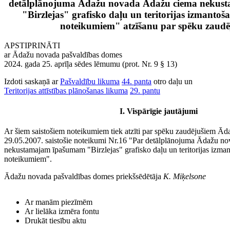
detālplānojuma Ādažu novada Ādažu ciema neku
"Birzlejas" grafisko daļu un teritorijas izmanto
noteikumiem" atzīšanu par spēku zaudē
APSTIPRINĀTI
ar Ādažu novada pašvaldības domes
2024. gada 25. aprīļa sēdes lēmumu (prot. Nr. 9 § 13)
Izdoti saskaņā ar
Pašvaldību likuma
44. panta
otro daļu un
Teritorijas attīstības plānošanas likuma
29. pantu
I. Vispārīgie jautājumi
Ar šiem saistošiem noteikumiem tiek atzīti par spēku zaudējušiem Ā
29.05.2007. saistošie noteikumi Nr.16 "Par detālplānojuma Ādažu n
nekustamajam īpašumam "Birzlejas" grafisko daļu un teritorijas izma
noteikumiem".
Ādažu novada pašvaldības domes priekšsēdētāja
K. Miķelsone
Ar manām piezīmēm
Ar lielāka izmēra fontu
Drukāt tiesību aktu