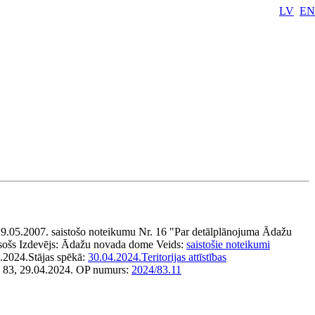
LV
EN
.05.2007. saistošo noteikumu Nr. 16 "Par detālplānojuma Ādažu
sošs
Izdevējs:
Ādažu novada dome
Veids:
saistošie noteikumi
.2024.
Stājas spēkā:
30.04.2024.
Teritorijas attīstības
, 83, 29.04.2024.
OP numurs:
2024/83.11