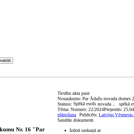
meklēt
Tiesību akta pase
Nosaukums:
Par Ādažu novada domes 29
Spēkā esošs
Statuss:
novada ..
spēkā e
Tēma:
Numurs:
22/2024
Pieņemts:
25.04
plānošana
Publicēts:
Latvijas Vēstnesis
Saistītie dokumenti
ikumu Nr. 16 "Par
Izdoti saskaņā ar