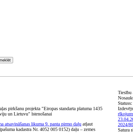
meklēt
Tiesību
Nosauk
Statuss:
as pirkšanu projekta "Eiropas standarta platuma 1435
Izdevēj
viju un Lietuvu" īstenošanai
rīkojum
23.04.2
a atsavināšanas likuma 9. panta pirmo daļu
atļaut
2024/80
 īpašuma kadastra Nr. 4052 005 0152) daļu – zemes
Satura r