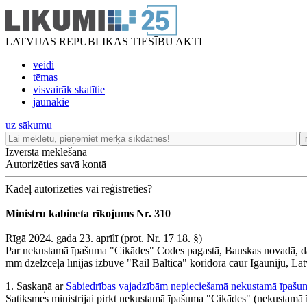
LATVIJAS REPUBLIKAS TIESĪBU AKTI
veidi
tēmas
visvairāk skatītie
jaunākie
uz sākumu
Izvērstā meklēšana
Autorizēties savā kontā
Kādēļ autorizēties vai reģistrēties?
Ministru kabineta rīkojums Nr. 310
Rīgā 2024. gada 23. aprīlī (prot. Nr. 17 18. §)
Par nekustamā īpašuma "Cikādes" Codes pagastā, Bauskas novadā, daļ
mm dzelzceļa līnijas izbūve "Rail Baltica" koridorā caur Igauniju, Lat
1. Saskaņā ar
Sabiedrības vajadzībām nepieciešamā nekustamā īpašum
Satiksmes ministrijai pirkt nekustamā īpašuma "Cikādes" (nekustamā