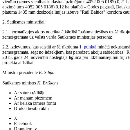
vienību (zemes vienības kadastra apzīmējums 4052 005 0185) 0,21 ha
apzīmējums 4052 005 0186) 0,12 ha platībā – Codes pagastā, Bauskas
platuma 1435 mm dzelzceļa līnijas izbūve "Rail Baltica" koridorā caur
2. Satiksmes ministrijai:
2.1. normatīvajos aktos noteiktajā kārtībā īpašuma tiesības uz šā rīko
zemesgrāmatā uz valsts vārda Satiksmes ministrijas personā;
2.2. izdevumus, kas saistīti ar šā rīkojuma
1. punktā
minētā nekustamā 
zemesgrāmatā, segt no līdzekļiem, kas paredzēti akciju sabiedrības "R
2015. gada 24. novembrī noslēgtajā līgumā par līdzfinansējumu triju Bal
projekta attīstībai.
Ministru prezidente
E. Siliņa
Satiksmes ministrs
K. Briškens
Ar satura rādītāju
Ar manām piezīmēm
Ar lielāka izmēra fontu
Drukāt tiesību aktu
X
Facebook
Draugiem.lv