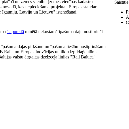
 platībā un zemes vienību (zemes vienības kadastra
Saistīti
 novadā, kas nepieciešama projekta "Eiropas standarta
 Igauniju, Latviju un Lietuvu" īstenošanai.
P
A
C
juma
1. punktā
minētā nekustamā īpašuma daļu nostiprināt
īpašuma daļas pirkšanu un īpašuma tiesību nostiprināšanu
B Rail" un Eiropas Inovācijas un tīklu izpildaģentūras
tijas valstu ātrgaitas dzelzceļa līnijas "Rail Baltica"