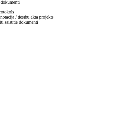
e dokumenti
rotokols
notācija / tiesību akta projekts
iti saistītie dokumenti