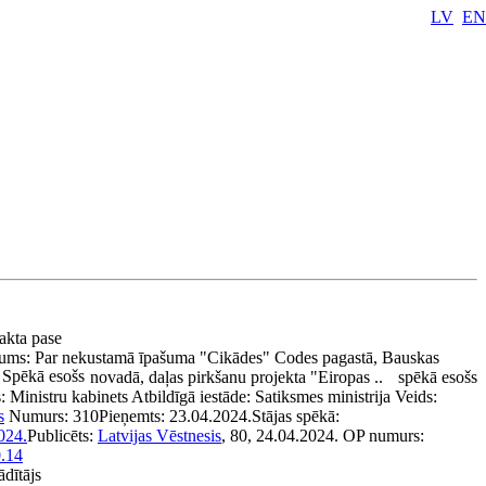
LV
EN
 akta pase
ums:
Par nekustamā īpašuma "Cikādes" Codes pagastā, Bauskas
Spēkā esošs
novadā, daļas pirkšanu projekta "Eiropas ..
spēkā esošs
s:
Ministru kabinets
Atbildīgā iestāde:
Satiksmes ministrija
Veids:
s
Numurs:
310
Pieņemts:
23.04.2024.
Stājas spēkā:
024.
Publicēts:
Latvijas Vēstnesis
, 80, 24.04.2024.
OP numurs:
.14
ādītājs