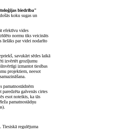
oloģijas biedrība"
aldošās koku sugas un
t efektīvu vides
trīdēto normu tiks veicināts
 lielāks par videi nodarīto
epriekš, savukārt sēdes laikā
ti izvērtēt grozījumu
lnvērtīgi izmantot tiesības
jumu projektiem, neesot
 samazināšana.
ības pamatnostādnēm
paredzēta galvenās cirtes
s esot noteikts, ka tās
 Meža pamatnostādņu
s).
. Tiesiskā regulējuma