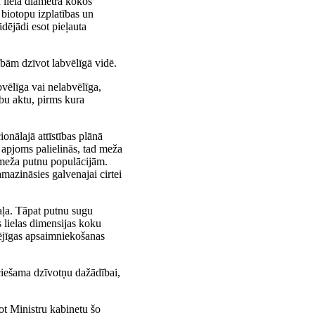
n liela diametra kokos
biotopu izplatības un
dējādi esot pieļauta
ībām dzīvot labvēlīgā vidē.
bvēlīga vai nelabvēlīga,
ību aktu, pirms kura
onālajā attīstības plānā
 apjoms palielinās, tad meža
z meža putnu populācijām.
amazināsies galvenajai cirtei
aļa. Tāpat putnu sugu
 lielas dimensijas koku
pējīgas apsaimniekošanas
ciešama dzīvotņu dažādībai,
rot Ministru kabinetu šo