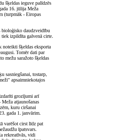
du šķeldas ieguve palīdzēs
gada 16. jūlija Meža
am (turpmāk - Eiropas
es bioloģisko daudzveidību
iek izpildīta galvenā cirte.
k noteikti šķeldas eksporta
ieaugusi. Tomēr dati par
āto mežu saražoto šķeldas
ķu sasniegšanai, tostarp,
s meži" apsaimniekotajos
zdarīti grozījumi arī
- Meža atjaunošanas
dzēm, kuru ciršanai
23. gada 1. janvārim.
 varēšot cirst līdz pat
mežaudžu īpatsvars.
a rekreatīvās, vidi