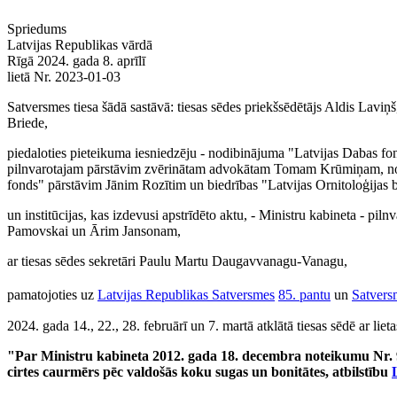
Spriedums
Latvijas Republikas vārdā
Rīgā 2024. gada 8. aprīlī
lietā Nr. 2023-01-03
Satversmes tiesa šādā sastāvā: tiesas sēdes priekšsēdētājs Aldis Laviņ
Briede,
piedaloties pieteikuma iesniedzēju - nodibinājuma "Latvijas Dabas fo
pilnvarotajam pārstāvim zvērinātam advokātam Tomam Krūmiņam, nodi
fonds" pārstāvim Jānim Rozītim un biedrības "Latvijas Ornitoloģijas
un institūcijas, kas izdevusi apstrīdēto aktu, - Ministru kabineta -
Pamovskai un Ārim Jansonam,
ar tiesas sēdes sekretāri Paulu Martu Daugavvanagu-Vanagu,
pamatojoties uz
Latvijas Republikas Satversmes
85. pantu
un
Satvers
2024. gada 14., 22., 28. februārī un 7. martā atklātā tiesas sēdē ar lieta
"Par Ministru kabineta 2012. gada 18. decembra noteikumu Nr. 
cirtes caurmērs pēc valdošās koku sugas un bonitātes, atbilstību