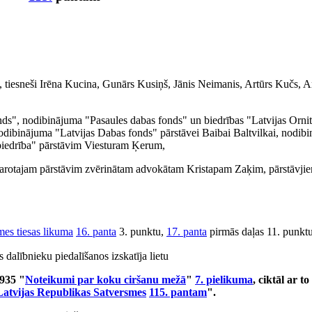
š, tiesneši Irēna Kucina, Gunārs Kusiņš, Jānis Neimanis, Artūrs Kučs, A
nds", nodibinājuma "Pasaules dabas fonds" un biedrības "Latvijas Ornito
binājuma "Latvijas Dabas fonds" pārstāvei Baibai Baltvilkai, nodibi
 biedrība" pārstāvim Viesturam Ķerum,
 pilnvarotajam pārstāvim zvērinātam advokātam Kristapam Zaķim, pārstāv
mes tiesas likuma
16. panta
3. punktu,
17. panta
pirmās daļas 11. punkt
s dalībnieku piedalīšanos izskatīja lietu
935 "
Noteikumi par koku ciršanu mežā
"
7. pielikuma
, ciktāl ar t
Latvijas Republikas Satversmes
115. pantam
".