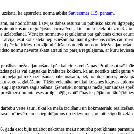
 uzskata, ka apstrīdētā norma atbilst
Satversmes
115. pantam
.
, lai nodrošinātu Latvijas dabas resursu un publisko aktīvu ilgtspējīg
apsaimniekošanu regulējošus normatīvos aktus un to ietekmi uz mežsai
es uzlabošanai. Vērtējot normatīvo regulējumu par galvenās cirtes caurmē
Latvijā, esot konstatēta nepieciešamība mainīt galvenās cirtes caurmēru.
nošanai pēc kailcirtes. Grozījumi Ciršanas noteikumos un Meža atjaunoš
īdēto normu nevarot skatīt atrauti no pārējā regulējuma, ar kuru ievies
rasības meža atjaunošanai pēc kailcirtes veikšanas. Proti, esot saīsinā
ādas pašas vai augstākas kvalitātes kokiem, kā arī noteikts aizliegums ve
umi pieļaujot mežu izciršanas palielināšanu, bet, no otras puses, meža īp
ku sugu saglabāšanu. Tikšot veicināta ne tikai koksnes ieguves apjoma p
sugu īpatsvara saglabāšana. Ģenētiski noturīgās meža jaunaudzes spēšot
vātpersonu intereses ar ilgtspējīgas attīstības iespējām un tādējādi ievē
darbību vērtē šauri, tikai kā meža izciršanu un kokmateriālu realizēšan
asot arī ievērojamus ieguldījumus un izdevumus, un attiecīgo līdzekļu 
. gada esot bijis uzlabot nākotnes mežu noturību pret klimata pārmaiņā