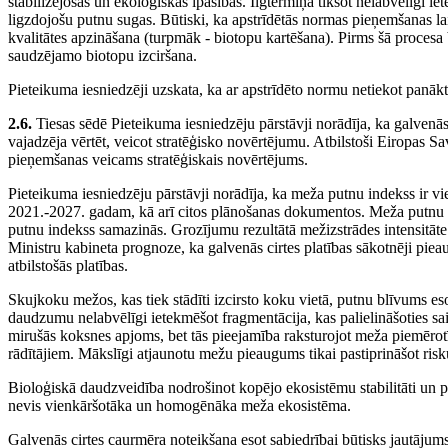
stabilizējošās un ekoloģiskās īpašības. Ilgtermiņā tikšot nelabvēlīgi ie
ligzdojošu putnu sugas. Būtiski, ka apstrīdētās normas pieņemšanas la
kvalitātes apzināšana (turpmāk - biotopu kartēšana). Pirms šā procesa 
saudzējamo biotopu izciršana.
Pieteikuma iesniedzēji uzskata, ka ar apstrīdēto normu netiekot panākt
2.6.
Tiesas sēdē Pieteikuma iesniedzēju pārstāvji norādīja, ka galvenās 
vajadzēja vērtēt, veicot stratēģisko novērtējumu. Atbilstoši Eiropas Sa
pieņemšanas veicams stratēģiskais novērtējums.
Pieteikuma iesniedzēju pārstāvji norādīja, ka meža putnu indekss ir vi
2021.-2027. gadam, kā arī citos plānošanas dokumentos. Meža putnu in
putnu indekss samazinās. Grozījumu rezultātā mežizstrādes intensitāte
Ministru kabineta prognoze, ka galvenās cirtes platības sākotnēji pieaugs
atbilstošās platības.
Skujkoku mežos, kas tiek stādīti izcirsto koku vietā, putnu blīvums
daudzumu nelabvēlīgi ietekmēšot fragmentācija, kas palielināšoties sa
mirušās koksnes apjoms, bet tās pieejamība raksturojot meža piemērot
rādītājiem. Mākslīgi atjaunotu mežu pieaugums tikai pastiprināšot ri
Bioloģiskā daudzveidība nodrošinot kopējo ekosistēmu stabilitāti un 
nevis vienkāršotāka un homogēnāka meža ekosistēma.
Galvenās cirtes caurmēra noteikšana esot sabiedrībai būtisks jautājums,