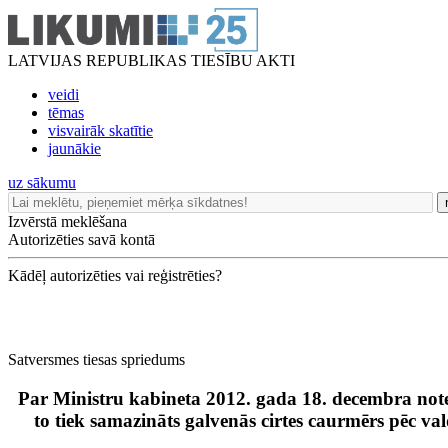
LATVIJAS REPUBLIKAS TIESĪBU AKTI
veidi
tēmas
visvairāk skatītie
jaunākie
uz sākumu
Izvērstā meklēšana
Autorizēties savā kontā
Kādēļ autorizēties vai reģistrēties?
Satversmes tiesas spriedums
Par Ministru kabineta 2012. gada 18. decembra not
to tiek samazināts galvenās cirtes caurmērs pēc va