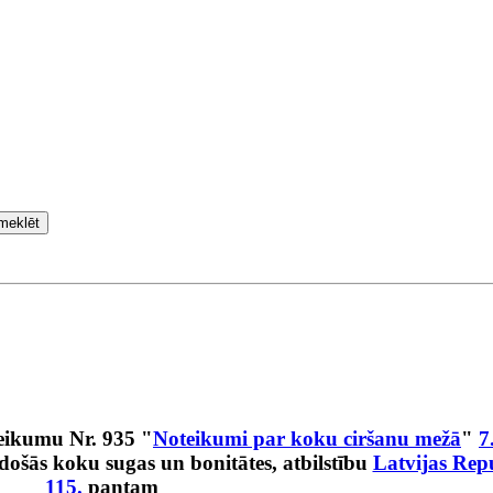
meklēt
eikumu Nr. 935 "
Noteikumi par koku ciršanu mežā
"
7
ldošās koku sugas un bonitātes, atbilstību
Latvijas Rep
115.
pantam