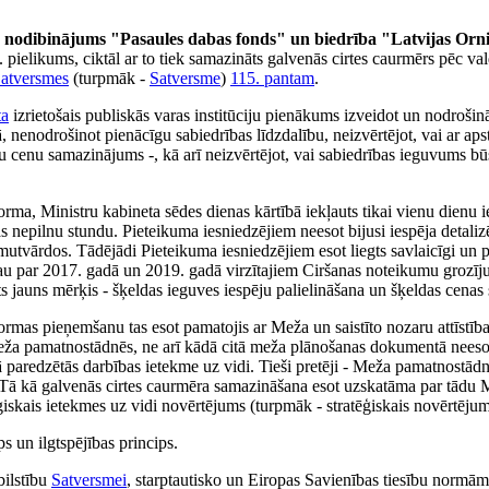
 nodibinājums "Pasaules dabas fonds" un biedrība "Latvijas Ornit
 pielikums, ciktāl ar to tiek samazināts galvenās cirtes caurmērs pēc v
Satversmes
(turpmāk -
Satversme
)
115. pantam
.
ta
izrietošais publiskās varas institūciju pienākums izveidot un nodrošinā
 nenodrošinot pienācīgu sabiedrības līdzdalību, neizvērtējot, vai ar aps
u cenu samazinājums -, kā arī neizvērtējot, vai sabiedrības ieguvums būs
rma, Ministru kabineta sēdes dienas kārtībā iekļauts tikai vienu dienu i
 nepilnu stundu. Pieteikuma iesniedzējiem neesot bijusi iespēja detalizē
mutvārdos. Tādējādi Pieteikuma iesniedzējiem esot liegts savlaicīgi un pi
 jau par 2017. gadā un 2019. gadā virzītajiem Ciršanas noteikumu grozī
s jauns mērķis - šķeldas ieguves iespēju palielināšana un šķeldas cenas
 normas pieņemšanu tas esot pamatojis ar Meža un saistīto nozaru attīst
a pamatnostādnēs, ne arī kādā citā meža plānošanas dokumentā neesot 
paredzētās darbības ietekme uz vidi. Tieši pretēji - Meža pamatnostādnē
ā kā galvenās cirtes caurmēra samazināšana esot uzskatāma par tādu
ēģiskais ietekmes uz vidi novērtējums (turpmāk - stratēģiskais novērtējum
s un ilgtspējības princips.
bilstību
Satversmei
, starptautisko un Eiropas Savienības tiesību normām