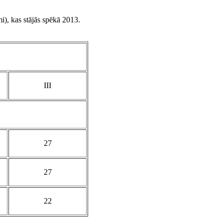
i), kas stājās spēkā 2013.
III
27
27
22