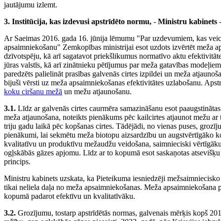
jautājumu izlemt.
3. Institūcija, kas izdevusi apstrīdēto normu,
-
Ministru kabinets
-
Ar Saeimas 2016. gada 16. jūnija lēmumu "Par uzdevumiem, kas veicami
apsaimniekošanu" Zemkopības ministrijai esot uzdots izvērtēt meža 
dzīvotspēju, kā arī sagatavot priekšlikumus normatīvo aktu efektivitāt
jūras valstīs, kā arī zinātnieku pētījumus par meža gatavības modeļiem 
paredzēts palielināt prasības galvenās cirtes izpildei un meža atjau
bijuši vērsti uz meža apsaimniekošanas efektivitātes uzlabošanu. Apstr
koku ciršanu mežā
un mežu atjaunošanu.
3.1.
Līdz ar galvenās cirtes caurmēra samazināšanu esot paaugstinātas p
meža atjaunošana, noteikts pienākums pēc kailcirtes atjaunot mežu ar t
triju gadu laikā pēc kopšanas cirtes. Tādējādi, no vienas puses, grozīj
pienākumi, lai sekmētu meža biotopu aizsardzību un augstvērtīgāko ko
kvalitatīvu un produktīvu mežaudžu veidošana, saimnieciski vērtīgāku 
ogļskābās gāzes apjomu. Līdz ar to kopumā esot saskaņotas atsevišķu pri
princips.
Ministru kabinets uzskata, ka Pieteikuma iesniedzēji mežsaimniecisko 
tikai neliela daļa no meža apsaimniekošanas. Meža apsaimniekošana pr
kopumā padarot efektīvu un kvalitatīvāku.
3.2.
Grozījumu, tostarp apstrīdētās normas, galvenais mērķis kopš 2016