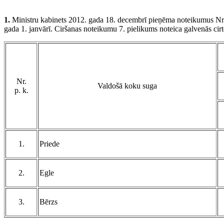
1.
Ministru kabinets 2012. gada 18. decembrī pieņēma noteikumus Nr
gada 1. janvārī. Ciršanas noteikumu 7. pielikums noteica galvenās cir
Nr.
Valdošā koku suga
p. k.
1.
Priede
2.
Egle
3.
Bērzs