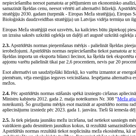
nepieciešamība neesot pamatota ar pētījumiem un ekonomisko analīzi, 
samazināt šķeldas cenu, neesot vērtēti arī alternatīvi līdzekļi. Apstrī
stratēģiju 2030. gadam (turpmāk - Eiropas Meža stratēģija), Eiropas 
Bioloģiskās daudzveidības stratēģija) un Latvijas vidēja termiņa un 
Eiropas Meža stratēģijā esot uzsvērts, ka kailcirtes būtu jāpiekopj pi
un izraisa saknēs uzkrātā oglekļa un daļēji arī augsnē uzkrātā oglekļa 
2.3.
Apstrīdētās normas pieņemšanas mērķis - palielināt šķeldas pieejam
ierobežojumi. Apstrīdētās normas nepieciešamība tiekot pamatota ar to,
šķeldas importa un eksporta bilanci liecinot, ka šķelda tiek eksportē
apjomu varētu palielināt tikai par 2,6 procentiem, nevis par 20 procen
Esot alternatīvi un saudzējošāki līdzekļi, ko varētu izmantot ar energo
piemēram, vēja enerģijas ieguves veicināšana. Iespējama alternatīva es
mežos.
2.4.
Pēc apstrīdētās normas stāšanās spēkā izsniegto ciršanas apliecinā
Ministru kabineta 2012. gada 2. maija noteikumos Nr. 308 "
Meža atja
noteikumi). Šo grozījumu mērķis esot mazināt ar apstrīdēto normu radīt
apliecinājumu izsniedz pēc 2023. gada 1. janvāra. Tieši šā iemesla dēļ
2.5.
Ja tiek pieļauta jaunāku mežu izciršana, tad netiekot sasniegts mēr
vairākiem gadu desmitiem jaunākus kokus, tā rezultātā samazināšotie
Apstrīdētās normas rezultātā tiekot noplicināta meža ekosistēma, kā ar