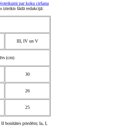
Noteikumi par koku ciršanu
 izteikts šādā redakcijā:
III, IV un V
ērs (cm)
30
26
25
I bonitātes priedēm; Ia, I,