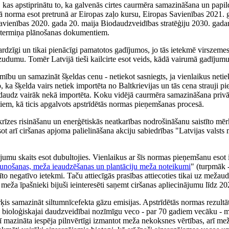
kas apstiprinātu to, ka galvenās cirtes caurmēra samazināšana un papil
dētā norma esot pretrunā ar Eiropas zaļo kursu, Eiropas Savienības 2021. 
Savienības 2020. gada 20. maija Biodaudzveidības stratēģiju 2030. gad
ilgtermiņa plānošanas dokumentiem.
esardzīgi un tikai pienācīgi pamatotos gadījumos, jo tās ietekmē virszem
zudumu. Tomēr Latvijā tieši kailcirte esot veids, kādā vairumā gadījumu t
ību un samazināt šķeldas cenu - netiekot sasniegts, ja vienlaikus netie
 ka šķelda vairs netiek importēta no Baltkrievijas un tās cena strauji p
ta daudz vairāk nekā importēta. Koku vidējā caurmēra samazināšana priv
tiem, kā ticis apgalvots apstrīdētās normas pieņemšanas procesā.
krīzes risināšanu un enerģētiskās neatkarības nodrošināšanu saistīto mēr
ot arī ciršanas apjoma palielināšana akciju sabiedrības "Latvijas valst
jumu skaits esot dubultojies. Vienlaikus ar šīs normas pieņemšanu esot i
unošanas, meža ieaudzēšanas un plantāciju meža noteikumi
" (turpmāk 
o negatīvo ietekmi. Taču attiecīgās prasības attiecoties tikai uz mežau
 meža īpašnieki bijuši ieinteresēti saņemt ciršanas apliecinājumu līdz 20
ķis samazināt siltumnīcefekta gāzu emisijas. Apstrīdētās normas rezultātā
s bioloģiskajai daudzveidībai nozīmīgu veco - par 70 gadiem vecāku - 
ī mazināta iespēja pilnvērtīgi izmantot meža nekoksnes vērtības, arī mež