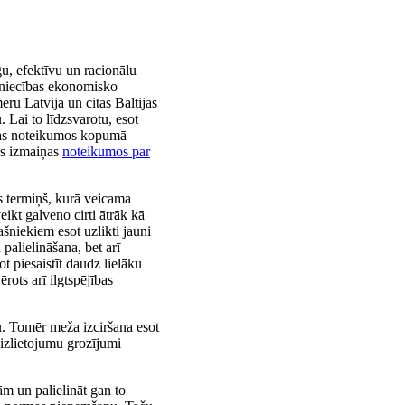
u, efektīvu un racionālu
mniecības ekonomisko
ru Latvijā un citās Baltijas
 Lai to līdzsvarotu, esot
anas noteikumos kopumā
tas izmaiņas
noteikumos par
ts termiņš, kurā veicama
ikt galveno cirti ātrāk kā
ašniekiem esot uzlikti jauni
alielināšana, bet arī
 piesaistīt daudz lielāku
rots arī ilgtspējības
u. Tomēr meža izciršana esot
izlietojumu grozījumi
m un palielināt gan to