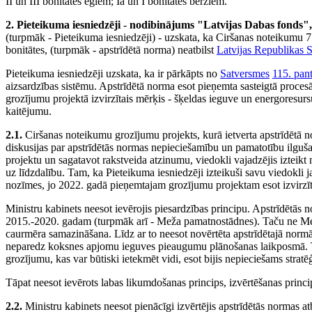
II un III bonitātes eglēm; Ia un I bonitātes bērziem.
2. Pieteikuma iesniedzēji
-
nodibinājums "Latvijas Dabas fonds",
(turpmāk - Pieteikuma iesniedzēji) - uzskata, ka Ciršanas noteikumu 7.
bonitātes, (turpmāk - apstrīdētā norma) neatbilst
Latvijas Republikas 
Pieteikuma iesniedzēji uzskata, ka ir pārkāpts no
Satversmes
115. pan
aizsardzības sistēmu. Apstrīdētā norma esot pieņemta sasteigtā procesā,
grozījumu projektā izvirzītais mērķis - šķeldas ieguve un energoresurs
kaitējumu.
2.1.
Ciršanas noteikumu grozījumu projekts, kurā ietverta apstrīdētā no
diskusijas par apstrīdētās normas nepieciešamību un pamatotību ilgušas
projektu un sagatavot rakstveida atzinumu, viedokli vajadzējis izteikt 
uz līdzdalību. Tam, ka Pieteikuma iesniedzēji izteikuši savu viedokli
nozīmes, jo 2022. gadā pieņemtajam grozījumu projektam esot izvirzīt
Ministru kabinets neesot ievērojis piesardzības principu. Apstrīdētās
2015.-2020. gadam (turpmāk arī - Meža pamatnostādnes). Taču ne Mež
caurmēra samazināšana. Līdz ar to neesot novērtēta apstrīdētajā normā 
neparedz koksnes apjomu ieguves pieaugumu plānošanas laikposmā. T
grozījumu, kas var būtiski ietekmēt vidi, esot bijis nepieciešams strat
Tāpat neesot ievērots labas likumdošanas princips, izvērtēšanas princip
2.2.
Ministru kabinets neesot pienācīgi izvērtējis apstrīdētās normas at