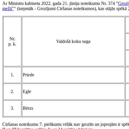
Ar Ministru kabineta 2022. gada 21. jūnija noteikumu Nr. 374 "
Grozī
mežā"
" (turpmāk - Grozījumi Ciršanas noteikumos), kas stājās spēkā 2
Nr.
Valdošā koku suga
p. k.
1.
Priede
2.
Egle
3.
Bērzs
Ciršanas noteikumu 7. pielikums vēlāk nav grozīts un joprojām ir spēkā 