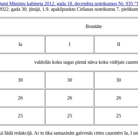
jumi Ministru kabineta 2012. gada 18. decembra noteikumos Nr. 935 "
022. gada 30. jūnijā, 1.9. apakšpunktu Ciršanas noteikumu 7. pielikums
Bonitāte
Ia
I
II
valdošās koku sugas pirmā stāva koku vidējais caurm
30
30
30
26
26
26
25
25
25
šādā redakcijā. Ar to tika samazināts galvenās cirtes caurmērs Ia, I un I