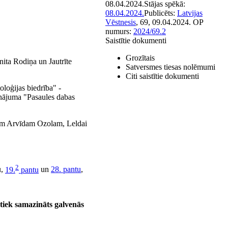
08.04.2024.
Stājas spēkā:
08.04.2024.
Publicēts:
Latvijas
Vēstnesis
, 69, 09.04.2024.
OP
numurs:
2024/69.2
Saistītie dokumenti
Grozītais
nita Rodiņa un Jautrīte
Satversmes tiesas nolēmumi
Citi saistītie dokumenti
loģijas biedrība" -
nājuma "Pasaules dabas
jiem Arvīdam Ozolam, Leldai
2
u,
19.
pantu
un
28. pantu
,
o tiek samazināts galvenās