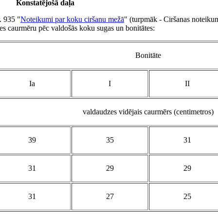
Konstatējošā daļa
. 935 "
Noteikumi par koku ciršanu mežā
" (turpmāk - Ciršanas noteikum
tes caurmēru pēc valdošās koku sugas un bonitātes:
Bonitāte
Ia
I
II
valdaudzes vidējais caurmērs (centimetros)
39
35
31
31
29
29
31
27
25