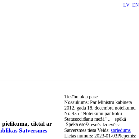
LV
EN
Tiesību akta pase
Nosaukums:
Par Ministru kabineta
2012. gada 18. decembra noteikumu
Nr. 935 "Noteikumi par koku
Statuss:
ciršanu mežā" ..
spēkā
.
pielikuma, ciktāl ar
Spēkā esošs
esošs
Izdevējs:
ublikas Satversmes
Satversmes tiesa
Veids:
spriedums
Lietas numurs:
2023-01-03
Pieņemts: