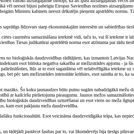
tekmēti vairāki aizsargājamie biotopi, kā arī īpaši aizsargājamas vecos u
ikā vēl neesot bijusi pabeigta Eiropas Savienības nozīmes aizsargājamo 
beigām Ministru kabinets neesot drīkstējis pieņemt apstrīdēto normu. Tā
s saprātīgs līdzsvars starp ekonomiskajām interesēm un sabiedrības ties
cirtes caurmēra samazināšana ietekmē vidi, taču to, vai šī ietekme ir la
vienības Tiesas judikatūrai apstrīdētā norma esot atzīstama par tādu ties
ens no bioloģiskās daudzveidības rādītājiem, kas izmantots Latvijas Naci
deksam esot būtiska negatīva sakarība ar mežizstrādes apjomu - ja šis
 palielināšoties, līdz ar to esot sagaidāma vēl nelabvēlīgāka ietekme u
, bet pēc tam mežizstrādes intensitāte kritīsies, esot saistīta ar to, ka s
 esot mazāks. Šo koku jaunaudzes būtu putnu sugām nabadzīgākā mežu d
istībā ar kailciršu pielietojuma pieaugumu. Jaunos mežos samazināšoties
ību bioloģiskās daudzveidības uzturēšanai un esot viens no meža ilgts
skus, kam esot pakļauta meža daudzveidība.
plašāku funkcionalitāti. Esot veicināma daudzveidīgāka telpa, kas nepie
 un tādējādi pastāvot šaubas par to, vai likumdevējs bija tiesīgs pilnva