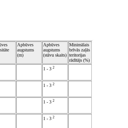
ūves
Apbūves
Apbūves
Minimālais
sitāte
augstums
augstums
brīvās zaļās
(m)
(stāvu skaits)
teritorijas
rādītājs (%)
2
1 - 3
2
1 - 3
2
1 - 3
2
1 - 3