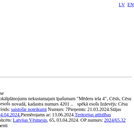
LV
EN
ase
okālplānojums nekustamajam īpašumam "Mēderu iela 4", Cēsīs, Cēsu
esošs
novadā, kadastra numurs 4201 ..
spēkā esošs
Izdevējs:
Cēsu
Veids:
saistošie noteikumi
Numurs:
7
Pieņemts:
21.03.2024.
Stājas
4.04.2024.
Piemērojams ar:
13.06.2024.
Teritorijas attīstības
licēts:
Latvijas Vēstnesis
, 65, 03.04.2024.
OP numurs:
2024/65.32
enti