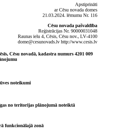
Apstiprināti
ar Cēsu novada domes
21.03.2024. lēmumu Nr. 116
Cēsu novada pašvaldība
Reģistrācijas Nr. 90000031048
Raunas ielu 4, Cēsis, Cēsu nov., LV-4100
dome@cesunovads.lv http://www.cesis.lv
sīs, Cēsu novadā, kadastra numurs 4201 009
plānojumu
būves noteikumi
īgas no teritorijas plānojumā noteiktā
rā funkcionālajā zonā