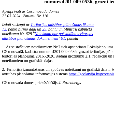
numurs 4201 009 0536, grozot te
Apstiprināti ar Cēsu novada domes
21.03.2024. lēmumu Nr. 116
Izdoti saskaņā ar
Teritorijas attīstības plānošanas likuma
12.
panta pirmo daļu un
25.
pantu un Ministru kabineta
noteikumu Nr. 628 "
Noteikumi par pašvaldību teritorijas
attīstības plānošanas dokumentiem
"
91.
punktu
1. Ar saistošajiem noteikumiem Nr.7 tiek apstiprināts Lokālplānoju
Cēsu novadā, kadastra numurs 4201 009 0536, grozot teritorijas plā
teritorijas plānojuma 2016.-2026. gadam grozījumu 2.1. redakciju un k
noteikumiem un grafiskās daļas.
2. Teritorijas izmantošanas un apbūves noteikumi un grafiskā daļa ir šo
attīstības plānošanas informācijas sistēmā
https://geolatvija.lv/geo/t
Cēsu novada domes priekšsēdētājs
J. Rozenbergs