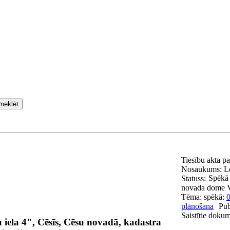
meklēt
Tiesību akta p
Nosaukums:
L
Spēkā 
Statuss:
novada dome
Tēma:
spēkā:
0
plānošana
Pub
Saistītie dokum
la 4", Cēsīs, Cēsu novadā, kadastra