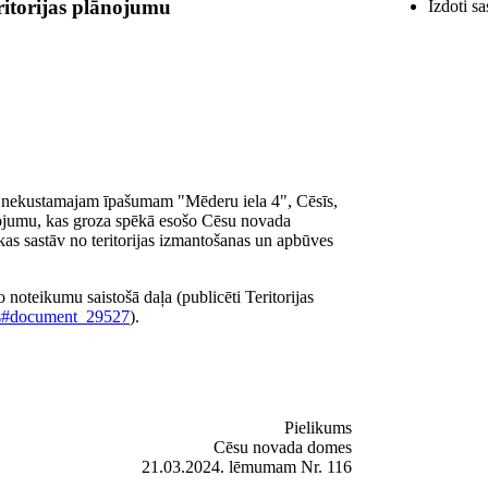
ritorijas plānojumu
Izdoti s
ms nekustamajam īpašumam "Mēderu iela 4", Cēsīs,
nojumu, kas groza spēkā esošo Cēsu novada
as sastāv no teritorijas izmantošanas un apbūves
 noteikumu saistošā daļa (publicēti Teritorijas
apis#document_29527
).
Pielikums
Cēsu novada domes
21.03.2024. lēmumam Nr. 116