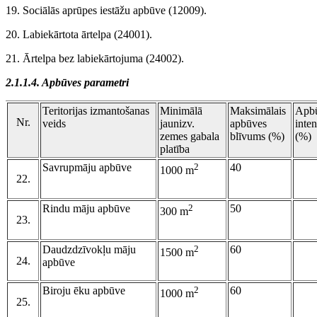
19. Sociālās aprūpes iestāžu apbūve (12009).
20. Labiekārtota ārtelpa (24001).
21. Ārtelpa bez labiekārtojuma (24002).
2.1.1.4. Apbūves parametri
Teritorijas izmantošanas
Minimālā
Maksimālais
Apb
Nr.
veids
jaunizv.
apbūves
inten
zemes gabala
blīvums (%)
(%)
platība
Savrupmāju apbūve
2
40
1000 m
22.
Rindu māju apbūve
2
50
300 m
23.
Daudzdzīvokļu māju
2
60
1500 m
24.
apbūve
Biroju ēku apbūve
2
60
1000 m
25.