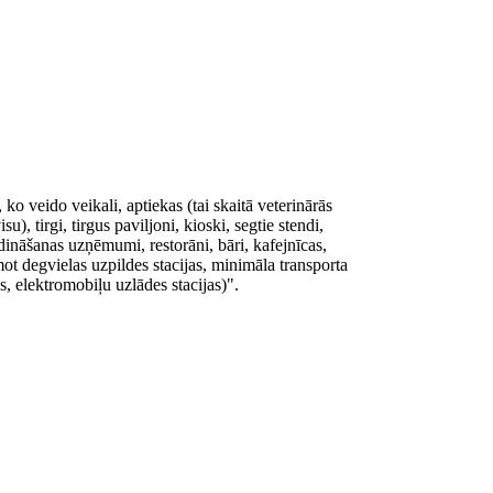
 veido veikali, aptiekas (tai skaitā veterinārās
su), tirgi, tirgus paviljoni, kioski, segtie stendi,
dināšanas uzņēmumi, restorāni, bāri, kafejnīcas,
ot degvielas uzpildes stacijas, minimāla transporta
, elektromobiļu uzlādes stacijas)".