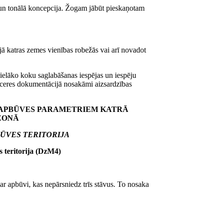
ā un tonālā koncepcija. Žogam jābūt pieskaņotam
jā katras zemes vienības robežās vai arī novadot
lielāko koku saglabāšanas iespējas un iespēju
ieceres dokumentācijā nosakāmi aizsardzības
N APBŪVES PARAMETRIEM KATRĀ
ZONĀ
BŪVES TERITORIJA
 teritorija (DzM4)
r apbūvi, kas nepārsniedz trīs stāvus. To nosaka