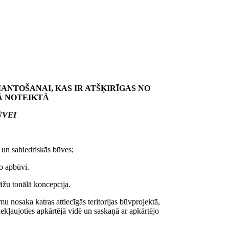
ANTOŠANAI, KAS IR ATŠĶIRĪGAS NO
Ā NOTEIKTĀ
ŪVEI
 un sabiedriskās būves;
o apbūvi.
sāžu tonālā koncepcija.
u nosaka katras attiecīgās teritorijas būvprojektā,
kļaujoties apkārtējā vidē un saskaņā ar apkārtējo