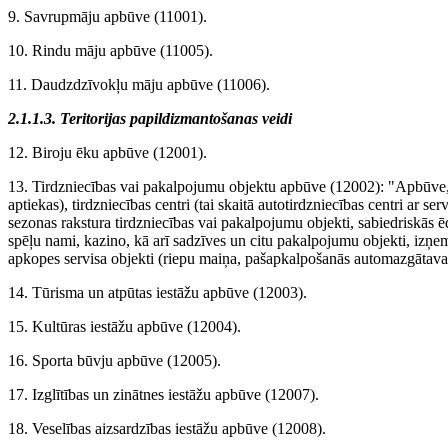
9. Savrupmāju apbūve (11001).
10. Rindu māju apbūve (11005).
11. Daudzdzīvokļu māju apbūve (11006).
2.1.1.3. Teritorijas papildizmantošanas veidi
12. Biroju ēku apbūve (12001).
13. Tirdzniecības vai pakalpojumu objektu apbūve (12002): "Apbūve, ko
aptiekas), tirdzniecības centri (tai skaitā autotirdzniecības centri ar servi
sezonas rakstura tirdzniecības vai pakalpojumu objekti, sabiedriskās ē
spēļu nami, kazino, kā arī sadzīves un citu pakalpojumu objekti, izņem
apkopes servisa objekti (riepu maiņa, pašapkalpošanās automazgātavas
14. Tūrisma un atpūtas iestāžu apbūve (12003).
15. Kultūras iestāžu apbūve (12004).
16. Sporta būvju apbūve (12005).
17. Izglītības un zinātnes iestāžu apbūve (12007).
18. Veselības aizsardzības iestāžu apbūve (12008).