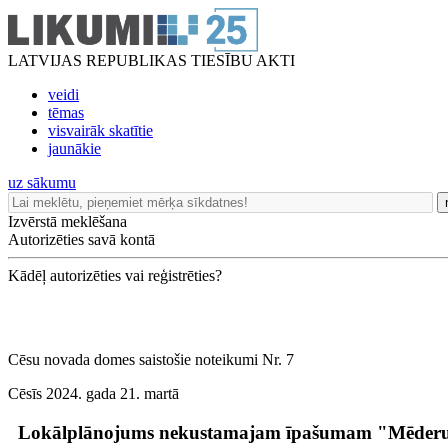
LATVIJAS REPUBLIKAS TIESĪBU AKTI
veidi
tēmas
visvairāk skatītie
jaunākie
uz sākumu
Izvērstā meklēšana
Autorizēties savā kontā
Kādēļ autorizēties vai reģistrēties?
Cēsu novada domes saistošie noteikumi Nr. 7
Cēsīs 2024. gada 21. martā
Lokālplānojums nekustamajam īpašumam "Mēderu ie