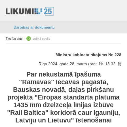
Darbības ar dokumentu
Tiesību akts:
spēkā esošs
Ministru kabineta rīkojums Nr. 228
Rīgā 2024. gada 28. martā (prot. Nr. 13 32. §)
Par nekustamā īpašuma
"Rāmavas" Iecavas pagastā,
Bauskas novadā, daļas pirkšanu
projekta "Eiropas standarta platuma
1435 mm dzelzceļa līnijas izbūve
"Rail Baltica" koridorā caur Igauniju,
Latviju un Lietuvu" īstenošanai