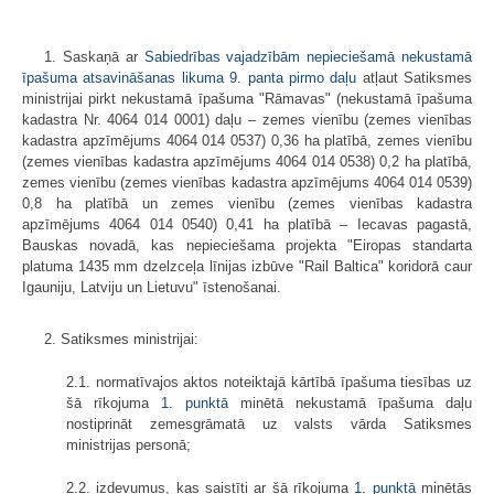
1. Saskaņā ar
Sabiedrības vajadzībām nepieciešamā nekustamā
īpašuma atsavināšanas likuma 9. panta pirmo daļu
atļaut Satiksmes
ministrijai pirkt nekustamā īpašuma "Rāmavas" (nekustamā īpašuma
kadastra Nr. 4064 014 0001) daļu – zemes vienību (zemes vienības
kadastra apzīmējums 4064 014 0537) 0,36 ha platībā, zemes vienību
(zemes vienības kadastra apzīmējums 4064 014 0538) 0,2 ha platībā,
zemes vienību (zemes vienības kadastra apzīmējums 4064 014 0539)
0,8 ha platībā un zemes vienību (zemes vienības kadastra
apzīmējums 4064 014 0540) 0,41 ha platībā – Iecavas pagastā,
Bauskas novadā, kas nepieciešama projekta "Eiropas standarta
platuma 1435 mm dzelzceļa līnijas izbūve "Rail Baltica" koridorā caur
Igauniju, Latviju un Lietuvu" īstenošanai.
2. Satiksmes ministrijai:
2.1. normatīvajos aktos noteiktajā kārtībā īpašuma tiesības uz
šā rīkojuma
1. punktā
minētā nekustamā īpašuma daļu
nostiprināt zemesgrāmatā uz valsts vārda Satiksmes
ministrijas personā;
2.2. izdevumus, kas saistīti ar šā rīkojuma
1. punktā
minētās