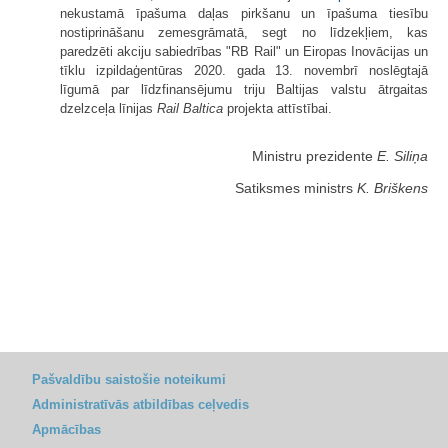
nekustamā īpašuma daļas pirkšanu un īpašuma tiesību
nostiprināšanu zemesgrāmatā, segt no līdzekļiem, kas
paredzēti akciju sabiedrības "RB Rail" un Eiropas Inovācijas un
tīklu izpildaģentūras 2020. gada 13. novembrī noslēgtajā
līgumā par līdzfinansējumu triju Baltijas valstu ātrgaitas
dzelzceļa līnijas
Rail Baltica
projekta attīstībai.
Ministru prezidente
E. Siliņa
Satiksmes ministrs
K. Briškens
Pašvaldību saistošie noteikumi
Administratīvās atbildības ceļvedis
Apmācības