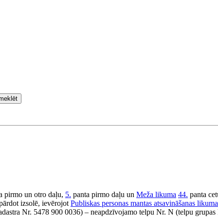
meklēt
a pirmo un otro daļu,
5.
panta pirmo daļu un
Meža likuma
44.
panta cet
pārdot izsolē, ievērojot
Publiskas personas mantas atsavināšanas likuma
astra Nr. 5478 900 0036) – neapdzīvojamo telpu Nr. N (telpu grupas 