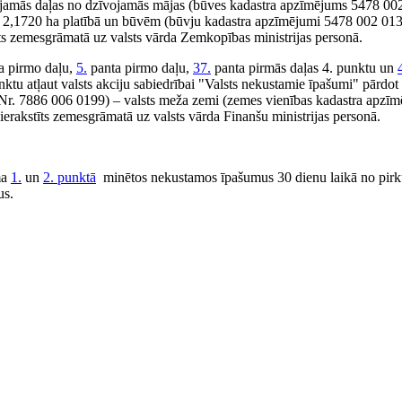
mās daļas no dzīvojamās mājas (būves kadastra apzīmējums 5478 002
 2,1720 ha platībā un būvēm (būvju kadastra apzīmējumi 5478 002 01
ts zemesgrāmatā uz valsts vārda Zemkopības ministrijas personā.
a pirmo daļu,
5.
panta pirmo daļu,
37.
panta pirmās daļas 4. punktu un
nktu atļaut valsts akciju sabiedrībai "Valsts nekustamie īpašumi" pārdot
r. 7886 006 0199) – valsts meža zemi (zemes vienības kadastra apzī
erakstīts zemesgrāmatā uz valsts vārda Finanšu ministrijas personā.
ma
1.
un
2. punktā
​​​​​​​ minētos nekustamos īpašumus 30 dienu laikā no p
us.