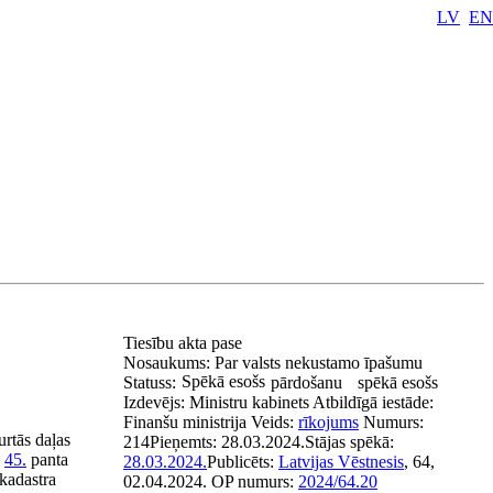
LV
EN
Tiesību akta pase
Nosaukums:
Par valsts nekustamo īpašumu
Spēkā esošs
Statuss:
pārdošanu
spēkā esošs
Izdevējs:
Ministru kabinets
Atbildīgā iestāde:
Finanšu ministrija
Veids:
rīkojums
Numurs:
urtās daļas
214
Pieņemts:
28.03.2024.
Stājas spēkā:
45.
panta
28.03.2024.
Publicēts:
Latvijas Vēstnesis
, 64,
kadastra
02.04.2024.
OP numurs:
2024/64.20