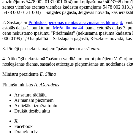
apzīmējums 5478 002 0131 001 004) un kopīpašuma 940/3768 domāja
zemes vienības (zemes vienības kadastra apzīmējums 5478 002 0131)
5478 002 0131 003) – Salgales pagastā, Jelgavas novadā, kas ierakstī
2. Saskaņā ar
Publiskas personas mantas atsavināšanas likuma
4.
pant
astotās daļas 1. punktu un
Meža likuma
44.
panta ceturtās daļas 7. pu
cenu nekustamo īpašumu "Priežmalas" (nekustamā īpašuma kadastra N
006 0199) 1,9 ha platībā – Sakstagala pagastā, Rēzeknes novadā, kas i
3. Pircēji par nekustamajiem īpašumiem maksā
euro
.
4. Attiecīgā nekustamā īpašuma valdītājam nodot pircējiem šā rīkoju
noslēgšanas dienas, sastādot attiecīgus pieņemšanas un nodošanas akt
Ministru prezidente
E. Siliņa
Finanšu ministrs
A. Ašeradens
Ar satura rādītāju
Ar manām piezīmēm
Ar lielāka izmēra fontu
Drukāt tiesību aktu
X
Facebook
Draugiem.lv