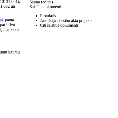
 0131 001),
Satura rādītājs
31 002 un
Saistītie dokumenti
Protokols
44.
panta
Anotācija / tiesību akta projekts
 par brīvu
Citi saistītie dokumenti
mējums 7886
irkumu līgumu