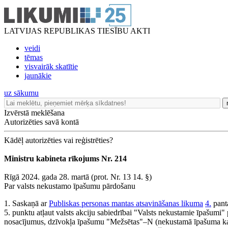
LATVIJAS REPUBLIKAS TIESĪBU AKTI
veidi
tēmas
visvairāk skatītie
jaunākie
uz sākumu
Izvērstā meklēšana
Autorizēties savā kontā
Kādēļ autorizēties vai reģistrēties?
Ministru kabineta rīkojums Nr. 214
Rīgā 2024. gada 28. martā (prot. Nr. 13 14. §)
Par valsts nekustamo īpašumu pārdošanu
1. Saskaņā ar
Publiskas personas mantas atsavināšanas likuma
4.
pant
5. punktu atļaut valsts akciju sabiedrībai "Valsts nekustamie īpašumi" 
nosacījumus, dzīvokļa īpašumu "Mežsētas"–N (nekustamā īpašuma kad