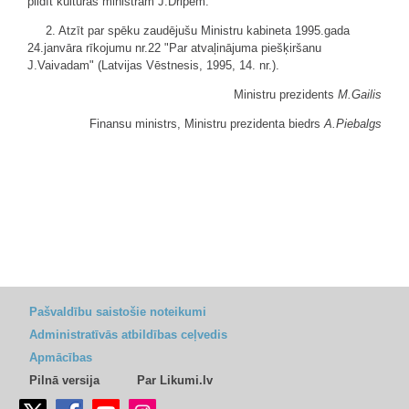
pildīt kultūras ministram J.Dripem.
2. Atzīt par spēku zaudējušu Ministru kabineta 1995.gada
24.janvāra rīkojumu nr.22 "Par atvaļinājuma piešķiršanu
J.Vaivadam" (Latvijas Vēstnesis, 1995, 14. nr.).
Ministru prezidents
M.Gailis
Finansu ministrs, Ministru prezidenta biedrs
A.Piebalgs
Pašvaldību saistošie noteikumi
Administratīvās atbildības ceļvedis
Apmācības
Pilnā versija
Par Likumi.lv