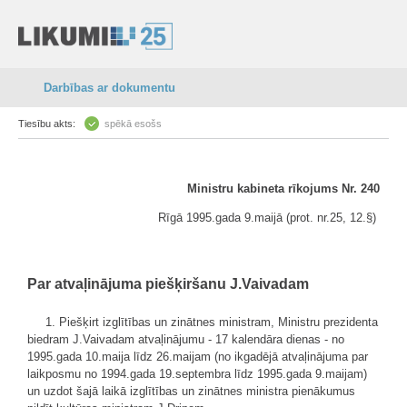
Darbības ar dokumentu
Tiesību akts:
spēkā esošs
Ministru kabineta rīkojums Nr. 240
Rīgā 1995.gada 9.maijā (prot. nr.25, 12.§)
Par atvaļinājuma piešķiršanu J.Vaivadam
1. Piešķirt izglītības un zinātnes ministram, Ministru prezidenta
biedram J.Vaivadam atvaļinājumu - 17 kalendāra dienas - no
1995.gada 10.maija līdz 26.maijam (no ikgadējā atvaļinājuma par
laikposmu no 1994.gada 19.septembra līdz 1995.gada 9.maijam)
un uzdot šajā laikā izglītības un zinātnes ministra pienākumus