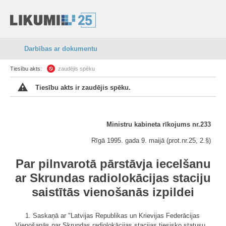
Darbības ar dokumentu
Tiesību akts:
zaudējis spēku
Tiesību akts ir zaudējis spēku.
Ministru kabineta rīkojums nr.233
Rīgā 1995. gada 9. maijā (prot.nr.25, 2.§)
Par pilnvarotā pārstāvja iecelšanu
ar Skrundas radiolokācijas staciju
saistītās vienošanās izpildei
1. Saskaņā ar "Latvijas Republikas un Krievijas Federācijas
Vienošanās par Skrundas radiolokācijas stacijas tiesisko statusu