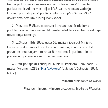
tās pagaidu funkcionēšanas un demontāžas laikā" 5. panta 3.
punktu iecelt Ārlietu ministrijas NVS valstu nodaļas vadītāju
E.Skuju par Latvijas Republikas pilnvaroto pārstāvi minētajā
dokumentā noteikto funkciju veikšanai.
2. Pilnvarot E.Skuju pārstāvēt Latvijas pusi šī rīkojuma 1.
punktā minētās vienošanās 14. pantā noteiktajā kārtībā izveidotajā
apvienotajā komisijā.
3. E.Skujam līdz 1995. gada 16. maijam iesniegt Ministru
kabinetā izskatīšanai to uzdevumu sarakstu, kuri jāveic valsts
pārvaldes institūcijām, kā arī ar šī rīkojuma 1. punktā minēto
pienākumu pildīšanu saistīto izdevumu tāmi.
4. Atzīt par spēku zaudējušu Ministru kabineta 1994. gada 17.
maija rīkojumu nr.213-r "
Par A.Voveru
" (Latvijas Vēstnesis, 1994,
63.nr.).
Ministru prezidents
M.Gailis
Finansu ministrs, Ministru prezidenta biedrs
A.Piebalgs