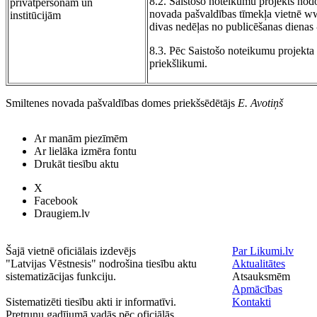
8.2. Saistošo noteikumu projekts nodo
privātpersonām un
novada pašvaldības tīmekļa vietnē ww
institūcijām
divas nedēļas no publicēšanas dienas 
8.3. Pēc Saistošo noteikumu projekta
priekšlikumi.
Smiltenes novada pašvaldības domes priekšsēdētājs
E. Avotiņš
Ar manām piezīmēm
Ar lielāka izmēra fontu
Drukāt tiesību aktu
X
Facebook
Draugiem.lv
Šajā vietnē oficiālais izdevējs
Par Likumi.lv
"Latvijas Vēstnesis" nodrošina tiesību aktu
Aktualitātes
sistematizācijas funkciju.
Atsauksmēm
Apmācības
Sistematizēti tiesību akti ir informatīvi.
Kontakti
Pretrunu gadījumā vadās pēc oficiālās