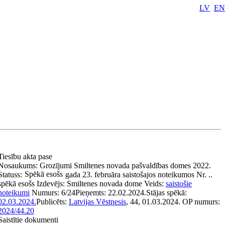
LV
EN
Tiesību akta pase
Nosaukums:
Grozījumi Smiltenes novada pašvaldības domes 2022.
Spēkā esošs
Statuss:
gada 23. februāra saistošajos noteikumos Nr. ..
spēkā esošs
Izdevējs:
Smiltenes novada dome
Veids:
saistošie
noteikumi
Numurs:
6/24
Pieņemts:
22.02.2024.
Stājas spēkā:
02.03.2024.
Publicēts:
Latvijas Vēstnesis
, 44, 01.03.2024.
OP numurs:
2024/44.20
Saistītie dokumenti