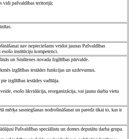
vidi pašvaldības teritorijā;
nītas.
ošināšanai nav nepieciešams veidot jaunas Pašvaldības
āt esošo institūciju kompetenci.
šinās un Smiltenes novada Izglītības pārvalde.
ekmēs izglītības iestādes funkcijas un uzdevumus.
ie izglītības iestādes vadītāja.
zveide, esošo likvidācija, reorganizācija, vai jaunu darba vietu
ētā mērķa sasniegšanas nodrošināšanai un paredz tikai to, kas ir
rādājusi Pašvaldības speciālistu un domes deputātu darba grupa.