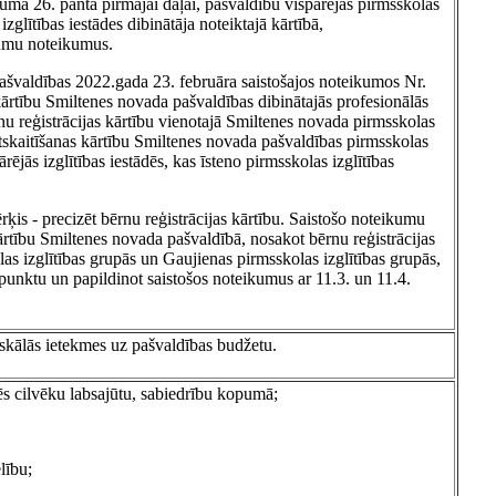
likuma 26. panta pirmajai daļai, pašvaldību vispārējās pirmsskolas
izglītības iestādes dibinātāja noteiktajā kārtībā,
ikumu noteikumus.
ašvaldības 2022.gada 23. februāra saistošajos noteikumos Nr.
ārtību Smiltenes novada pašvaldības dibinātajās profesionālās
ērnu reģistrācijas kārtību vienotajā Smiltenes novada pirmsskolas
tskaitīšanas kārtību Smiltenes novada pašvaldības pirmsskolas
ārējās izglītības iestādēs, kas īsteno pirmsskolas izglītības
ķis - precizēt bērnu reģistrācijas kārtību. Saistošo noteikumu
kārtību Smiltenes novada pašvaldībā, nosakot bērnu reģistrācijas
s izglītības grupās un Gaujienas pirmsskolas izglītības grupās,
špunktu un papildinot saistošos noteikumus ar 11.3. un 11.4.
iskālās ietekmes uz pašvaldības budžetu.
mēs cilvēku labsajūtu, sabiedrību kopumā;
lību;