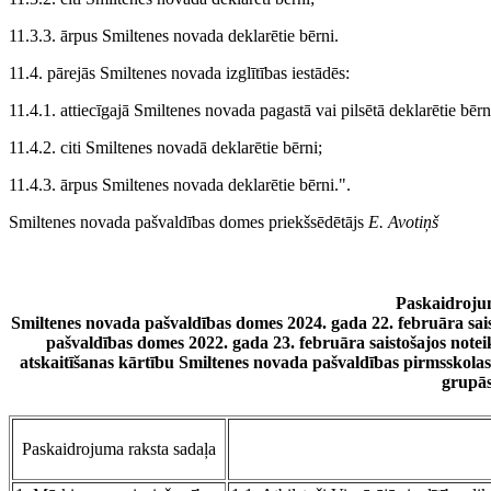
11.3.3. ārpus Smiltenes novada deklarētie bērni.
11.4. pārejās Smiltenes novada izglītības iestādēs:
11.4.1. attiecīgajā Smiltenes novada pagastā vai pilsētā deklarētie bērn
11.4.2. citi Smiltenes novadā deklarētie bērni;
11.4.3. ārpus Smiltenes novada deklarētie bērni.".
Smiltenes novada pašvaldības domes priekšsēdētājs
E. Avotiņš
Paskaidroju
Smiltenes novada pašvaldības domes 2024. gada 22. februāra sa
pašvaldības domes 2022. gada 23. februāra saistošajos note
atskaitīšanas kārtību Smiltenes novada pašvaldības pirmsskolas i
grupā
Paskaidrojuma raksta sadaļa