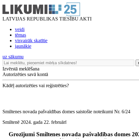
LATVIJAS REPUBLIKAS TIESĪBU AKTI
veidi
tēmas
visvairāk skatītie
jaunākie
uz sākumu
Izvērstā meklēšana
Autorizēties savā kontā
Kādēļ autorizēties vai reģistrēties?
Smiltenes novada pašvaldības domes saistošie noteikumi Nr. 6/24
Smiltenē 2024. gada 22. februārī
Grozījumi Smiltenes novada pašvaldības domes 2022