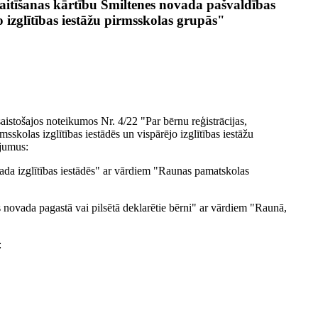
aitīšanas kārtību Smiltenes novada pašvaldības
o izglītības iestāžu pirmsskolas grupās"
istošajos noteikumos Nr. 4/22 "Par bērnu reģistrācijas,
skolas izglītības iestādēs un vispārējo izglītības iestāžu
ījumus:
ada izglītības iestādēs" ar vārdiem "Raunas pamatskolas
s novada pagastā vai pilsētā deklarētie bērni" ar vārdiem "Raunā,
: