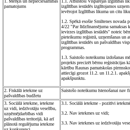
1. Mērķis un nepieciešamības
1.1. Atbilstoši Vispārējās izglītības 
pamatojums
izglītības iestādēs izglītojamos uzņem 
ievērojot Izglītības likuma un citu l
1.2. Spēkā esošie Smiltenes novada p
4/22 "Par līdzfinansējuma samaksas k
ievirzes izglītības iestādēs" noteic b
pieteikumu reģistrā, uzņemšanas un a
izglītības iestādēs un pašvaldības visp
programmas.
1.3. Saistošo noteikumu izdošanas mēr
projekts precizēt bērnu reģistrācijas 
kārtību Raunas pamatskolas pirmsskola
attiecīgi grozot 11.2. un 11.2.1. apak
apakšpunktu.
2. Fiskālā ietekme uz
Saistošo noteikumu īstenošanai nav f
pašvaldības budžetu
3. Sociālā ietekme, ietekme
3.1. Sociālā ietekme - pozitīvi ietek
uz vidi, iedzīvotāju veselību,
3.2. Nav ietekmes uz vidi;
uzņēmējdarbības vidi
pašvaldības teritorijā, kā arī
3.3. Nav ietekmes uz iedzīvotāju vese
plānotā regulējuma ietekme
uz konkurenci