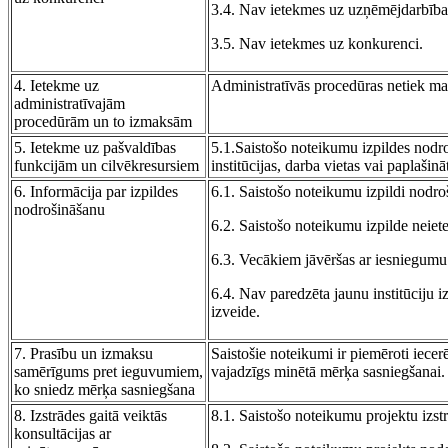
3.4. Nav ietekmes uz uzņēmējdarbības 
3.5. Nav ietekmes uz konkurenci.
4. Ietekme uz
Administratīvās procedūras netiek mai
administratīvajām
procedūrām un to izmaksām
5. Ietekme uz pašvaldības
5.1.Saistošo noteikumu izpildes nodr
funkcijām un cilvēkresursiem
institūcijas, darba vietas vai paplašin
6. Informācija par izpildes
6.1. Saistošo noteikumu izpildi nodro
nodrošināšanu
6.2. Saistošo noteikumu izpilde neiet
6.3. Vecākiem jāvēršas ar iesniegumu p
6.4. Nav paredzēta jaunu institūciju i
izveide.
7. Prasību un izmaksu
Saistošie noteikumi ir piemēroti iecer
samērīgums pret ieguvumiem,
vajadzīgs minētā mērķa sasniegšanai.
ko sniedz mērķa sasniegšana
8. Izstrādes gaitā veiktās
8.1. Saistošo noteikumu projektu izst
konsultācijas ar