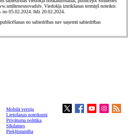
ts sabiedrības viedokļa noskaidrošanai, publicējot Smiltenes
w.smiltenesnovadslv. Viedokļa izteikšanas termiņš noteikts
- no 05.02.2024. līdz 20.02.2024.
 publicēšanas no sabiedrības nav saņemti sabiedrības
Mobilā versija
Lietošanas noteikumi
Privātuma politika
Sīkdatnes
Piekļūstamība