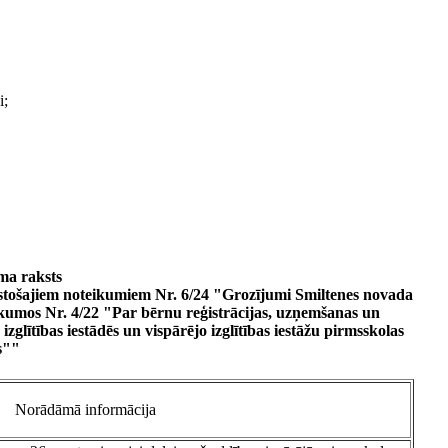
i;
ma raksts
istošajiem noteikumiem Nr. 6/24 "Grozījumi Smiltenes novada
ikumos Nr. 4/22 "Par bērnu reģistrācijas, uzņemšanas un
zglītības iestādēs un vispārējo izglītības iestāžu pirmsskolas
s""
Norādāmā informācija