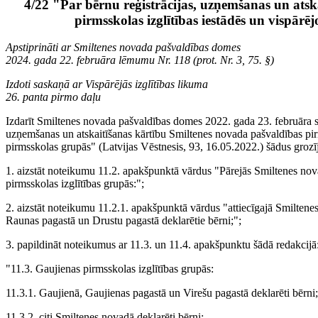
4/22 "Par bērnu reģistrācijas, uzņemšanas un atsk
pirmsskolas izglītības iestādēs un vispārēj
Apstiprināti ar Smiltenes novada pašvaldības domes
2024. gada 22. februāra lēmumu Nr. 118 (prot. Nr. 3, 75. §)
Izdoti saskaņā ar Vispārējās izglītības likuma
26. panta pirmo daļu
Izdarīt Smiltenes novada pašvaldības domes 2022. gada 23. februāra sa
uzņemšanas un atskaitīšanas kārtību Smiltenes novada pašvaldības pirms
pirmsskolas grupās" (Latvijas Vēstnesis, 93, 16.05.2022.) šādus groz
1. aizstāt noteikumu 11.2. apakšpunktā vārdus "Pārejās Smiltenes nov
pirmsskolas izglītības grupās:";
2. aizstāt noteikumu 11.2.1. apakšpunktā vārdus "attiecīgajā Smiltene
Raunas pagastā un Drustu pagastā deklarētie bērni;";
3. papildināt noteikumus ar 11.3. un 11.4. apakšpunktu šādā redakcijā
"11.3. Gaujienas pirmsskolas izglītības grupās:
11.3.1. Gaujienā, Gaujienas pagastā un Virešu pagastā deklarēti bērni;
11.3.2. citi Smiltenes novadā deklarēti bērni;