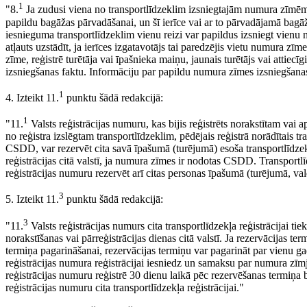
1
"8.
Ja zudusi viena no transportlīdzeklim izsniegtajām numura zīmēm v
papildu bagāžas pārvadāšanai, un šī ierīce vai ar to pārvadājamā bagāž
iesnieguma transportlīdzeklim vienu reizi var papildus izsniegt vien
atļauts uzstādīt, ja ierīces izgatavotājs tai paredzējis vietu numura zī
zīme, reģistrē turētāja vai īpašnieka maiņu, jaunais turētājs vai attiec
izsniegšanas faktu. Informāciju par papildu numura zīmes izsniegšanas 
1
4. Izteikt 11.
punktu šādā redakcijā:
1
"11.
Valsts reģistrācijas numuru, kas bijis reģistrēts norakstītam vai 
no reģistra izslēgtam transportlīdzeklim, pēdējais reģistrā norādītais tr
CSDD, var rezervēt cita savā īpašumā (turējumā) esoša transportlīdzekļ
reģistrācijas citā valstī, ja numura zīmes ir nodotas CSDD. Transportlī
reģistrācijas numuru rezervēt arī citas personas īpašumā (turējumā, vald
3
5. Izteikt 11.
punktu šādā redakcijā:
3
"11.
Valsts reģistrācijas numurs cita transportlīdzekļa reģistrācijai ti
norakstīšanas vai pārreģistrācijas dienas citā valstī. Ja rezervācijas t
termiņa pagarināšanai, rezervācijas termiņu var pagarināt par vienu 
reģistrācijas numura reģistrācijai iesniedz un samaksu par numura zīm
reģistrācijas numuru reģistrē 30 dienu laikā pēc rezervēšanas termiņ
reģistrācijas numuru cita transportlīdzekļa reģistrācijai."