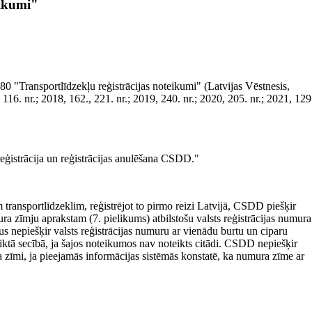
ikumi"
0 "Transportlīdzekļu reģistrācijas noteikumi" (Latvijas Vēstnesis,
 116. nr.; 2018, 162., 221. nr.; 2019, 240. nr.; 2020, 205. nr.; 2021, 129
 reģistrācija un reģistrācijas anulēšana CSDD."
am transportlīdzeklim, reģistrējot to pirmo reizi Latvijā, CSDD piešķir
a zīmju aprakstam (7. pielikums) atbilstošu valsts reģistrācijas numura
s nepiešķir valsts reģistrācijas numuru ar vienādu burtu un ciparu
ktā secībā, ja šajos noteikumos nav noteikts citādi. CSDD nepiešķir
 zīmi, ja pieejamās informācijas sistēmās konstatē, ka numura zīme ar