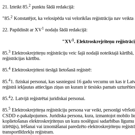
2
21. Izteikt 85.
punktu šādā redakcijā:
2
"85.
Konstatējot, ka velosipēda vai velorikšas reģistrācija nav veikta
1
22. Papildināt ar XV
nodaļu šādā redakcijā:
1
"XV
. Elektroskrejriteņu reģistrāc
3
85.
Elektroskrejriteņu reģistrāciju veic šajā nodaļā noteiktajā kārtīb
reģistrācijas kārtību.
4
85.
Elektroskrejriteni tiesīgā lietošanā reģistrē:
4
85.
1. fiziskai personai, kas sasniegusi 16 gadu vecumu un kas ir Latv
reģistrā iekļautas attiecīgas ziņas un kuram ir tiesisks pamats uzturēties
4
85.
2. Latvijā reģistrētai juridiskai personai.
5
85.
Elektroskrejriteņa reģistrāciju persona var veikt, personīgi vēršo
CSDD e-pakalpojumos. Juridiska persona, kura, izmantojot mobilo liet
koplietošanas elektroskrejriteņus un kura noslēgusi sadarbības līgum
izīrētājs), īrēšanai vai iznomāšanai paredzēto elektroskrejriteņu reģis
transportlīdzekļu reģistram.