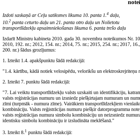
note
4
Izdoti saskaņā ar Ceļu satiksmes likuma 10. panta 1.
daļu,
2
10.
panta ceturto daļu un 21. panta otro daļu un Nolietotu
transportlīdzekļu apsaimniekošanas likuma 6. panta trešo daļu
Izdarīt Ministru kabineta 2010. gada 30. novembra noteikumos Nr. 108
2010, 192. nr.; 2012, 154. nr.; 2014, 75. nr.; 2015, 254. nr.; 2017, 16.,
200. nr.) šādus grozījumus:
1. Izteikt 1.4. apakšpunktu šādā redakcijā:
"1.4. kārtību, kādā notiek velosipēdu, velorikšu un elektroskrejriteņu
2. Izteikt 7. punktu šādā redakcijā:
"7. Lai veiktu transportlīdzekļu valsts uzskaiti un identifikāciju, katr
valsts reģistrācijas numuru un izsniedz piešķirtajam numuram un numur
zīmi (turpmāk - numura zīme). Vairākiem transportlīdzekļiem vienlaiku
kombināciju. Valsts reģistrācijas numuru piešķir datorprogramma notei
valsts reģistrācijas numura simbolu kombināciju un neizsniedz numura
identisku simbolu kombināciju ir izsludināta meklēšanā."
1
3. Izteikt 8.
punktu šādā redakcijā: