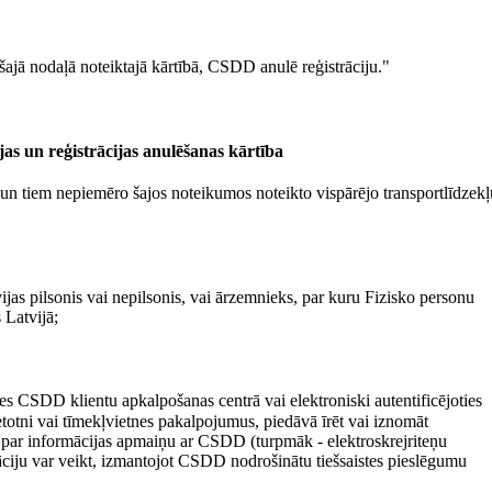
 šajā nodaļā noteiktajā kārtībā, CSDD anulē reģistrāciju."
ijas un reģistrācijas anulēšanas kārtība
ā, un tiem nepiemēro šajos noteikumos noteikto vispārējo transportlīdzekļ
ijas pilsonis vai nepilsonis, vai ārzemnieks, par kuru Fizisko personu
 Latvijā;
ties CSDD klientu apkalpošanas centrā vai elektroniski autentificējoties
otni vai tīmekļvietnes pakalpojumus, piedāvā īrēt vai iznomāt
u par informācijas apmaiņu ar CSDD (turpmāk - elektroskrejriteņu
trāciju var veikt, izmantojot CSDD nodrošinātu tiešsaistes pieslēgumu