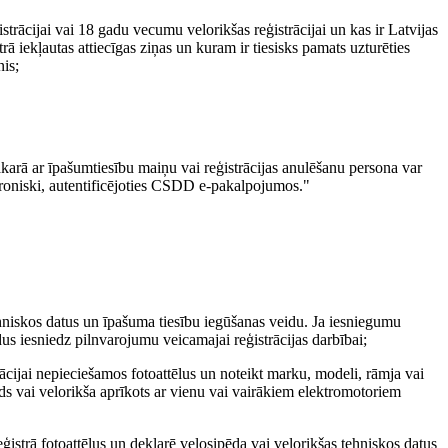
trācijai vai 18 gadu vecumu velorikšas reģistrācijai un kas ir Latvijas
rā iekļautas attiecīgas ziņas un kuram ir tiesisks pamats uzturēties
nis;
akarā ar īpašumtiesību maiņu vai reģistrācijas anulēšanu persona var
troniski, autentificējoties CSDD e-pakalpojumos."
hniskos datus un īpašuma tiesību iegūšanas veidu. Ja iesniegumu
dus iesniedz pilnvarojumu veicamajai reģistrācijas darbībai;
ācijai nepieciešamos fotoattēlus un noteikt marku, modeli, rāmja vai
s vai velorikša aprīkots ar vienu vai vairākiem elektromotoriem
rā fotoattēlus un deklarē velosipēda vai velorikšas tehniskos datus