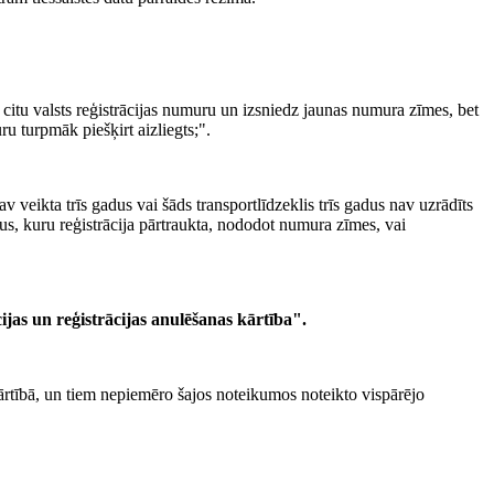
citu valsts reģistrācijas numuru un izsniedz jaunas numura zīmes, bet
ru turpmāk piešķirt aizliegts;".
v veikta trīs gadus vai šāds transportlīdzeklis trīs gadus nav uzrādīts
us, kuru reģistrācija pārtraukta, nododot numura zīmes, vai
ijas un reģistrācijas anulēšanas kārtība".
kārtībā, un tiem nepiemēro šajos noteikumos noteikto vispārējo