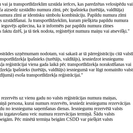
ai ja transportlīdzeklim uzstāda ierīces, kas paredzētas velosipēdu vai
a aizsedz uzstādīto numura zīmi, pēc īpašnieka (turētāja, valdītāja)
u numura zīmi ar identisku simbolu kombināciju. Papildu numura zīmi
mes uzstādīšanai. Ja transportlīdzeklim, kuram piešķirta papildu numura
īgi ieguvējs apliecina, ka ir informēts par papildu numura zīmes
faktu dzēš, ja tā tiek nodota, reģistrējot numura maiņu vai atsevišķi."
apstrādes uzņēmumam nodotam, vai sakarā ar tā pārreģistrāciju citā valstī
ansportlīdzekļa īpašnieks (turētājs, valdītājs), iesniedzot iesniegumu
a reģistrācijai viena gada laikā pēc transportlīdzekļa norakstīšanas vai
dzekļa īpašnieks (turētājs, valdītājs) iesniegumā var lūgt nomainīto valst
ījumā) esoša transportlīdzekļa reģistrācijai."
ek rezervēts uz vienu gadu no valsts reģistrācijas numura maiņas,
ermiņā persona, kurai numurs rezervēts, iesniedz iesniegumu rezervācijas
gadu no iesnieguma saņemšanas dienas. Iesniegumu rezervētā valsts
ju izgatavošanu veic numura rezervācijas termiņā. Šādu valsts
a beigām. Pēc minētā termiņa beigām CSDD var piešķirt valsts