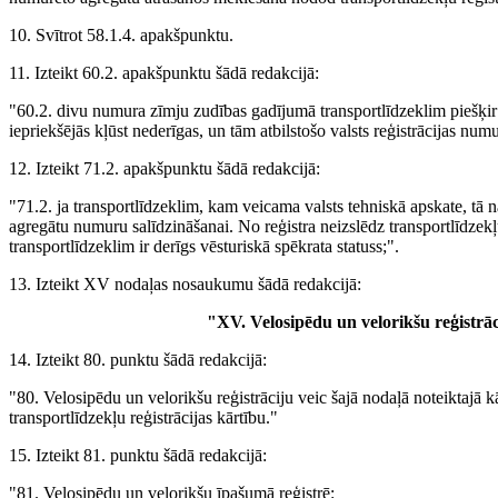
10. Svītrot 58.1.4. apakšpunktu.
11. Izteikt 60.2. apakšpunktu šādā redakcijā:
"60.2. divu numura zīmju zudības gadījumā transportlīdzeklim piešķir 
iepriekšējās kļūst nederīgas, un tām atbilstošo valsts reģistrācijas numu
12. Izteikt 71.2. apakšpunktu šādā redakcijā:
"71.2. ja transportlīdzeklim, kam veicama valsts tehniskā apskate, tā na
agregātu numuru salīdzināšanai. No reģistra neizslēdz transportlīdzekļ
transportlīdzeklim ir derīgs vēsturiskā spēkrata statuss;".
13. Izteikt XV nodaļas nosaukumu šādā redakcijā:
"XV. Velosipēdu un velorikšu reģistrāc
14. Izteikt 80. punktu šādā redakcijā:
"80. Velosipēdu un velorikšu reģistrāciju veic šajā nodaļā noteiktajā 
transportlīdzekļu reģistrācijas kārtību."
15. Izteikt 81. punktu šādā redakcijā:
"81. Velosipēdu un velorikšu īpašumā reģistrē: