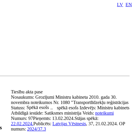
LV
EN
Tiesību akta pase
Nosaukums:
Grozījumi Ministru kabineta 2010. gada 30.
novembra noteikumos Nr. 1080 "Transportlīdzekļu reģistrācijas
Spēkā esošs
Statuss:
..
spēkā esošs
Izdevējs:
Ministru kabinets
Atbildīgā iestāde:
Satiksmes ministrija
Veids:
noteikumi
Numurs:
97
Pieņemts:
13.02.2024.
Stājas spēkā:
22.02.2024.
Publicēts:
Latvijas Vēstnesis
, 37, 21.02.2024.
OP
s
numurs:
2024/37.3