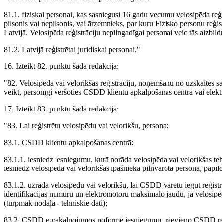
81.1. fiziskai personai, kas sasniegusi 16 gadu vecumu velosipēda reģis
pilsonis vai nepilsonis, vai ārzemnieks, par kuru Fizisko personu reģist
Latvijā. Velosipēda reģistrāciju nepilngadīgai personai veic tās aizbild
81.2. Latvijā reģistrētai juridiskai personai."
16. Izteikt 82. punktu šādā redakcijā:
"82. Velosipēda vai velorikšas reģistrāciju, noņemšanu no uzskaites s
veikt, personīgi vēršoties CSDD klientu apkalpošanas centrā vai elek
17. Izteikt 83. punktu šādā redakcijā:
"83. Lai reģistrētu velosipēdu vai velorikšu, persona:
83.1. CSDD klientu apkalpošanas centrā:
83.1.1. iesniedz iesniegumu, kurā norāda velosipēda vai velorikšas te
iesniedz velosipēda vai velorikšas īpašnieka pilnvarota persona, papil
83.1.2. uzrāda velosipēdu vai velorikšu, lai CSDD varētu iegūt reģistr
identifikācijas numuru un elektromotoru maksimālo jaudu, ja velosipēd
(turpmāk nodaļā - tehniskie dati);
83.2. CSDD e-pakalpojumos noformē iesniegumu, pievieno CSDD reģist