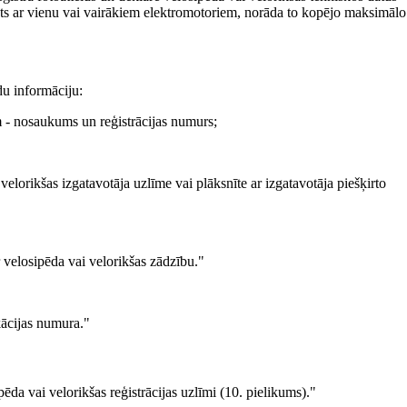
kots ar vienu vai vairākiem elektromotoriem, norāda to kopējo maksimālo
du informāciju:
 - nosaukums un reģistrācijas numurs;
elorikšas izgatavotāja uzlīme vai plāksnīte ar izgatavotāja piešķirto
r velosipēda vai velorikšas zādzību."
kācijas numura."
da vai velorikšas reģistrācijas uzlīmi (10. pielikums)."