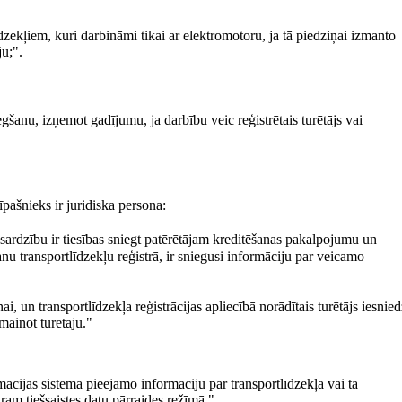
dzekļiem, kuri darbināmi tikai ar elektromotoru, ja tā piedziņai izmanto
ju;".
šanu, izņemot gadījumu, ja darbību veic reģistrētais turētājs vai
pašnieks ir juridiska persona:
zsardzību ir tiesības sniegt patērētājam kreditēšanas pakalpojumu un
u transportlīdzekļu reģistrā, ir sniegusi informāciju par veicamo
ai, un transportlīdzekļa reģistrācijas apliecībā norādītais turētājs iesnie
mainot turētāju."
ormācijas sistēmā pieejamo informāciju par transportlīdzekļa vai tā
am tiešsaistes datu pārraides režīmā."