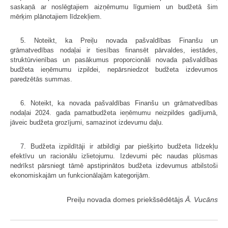
saskaņā ar noslēgtajiem aizņēmumu līgumiem un budžetā šim
mērķim plānotajiem līdzekļiem.
5. Noteikt, ka Preiļu novada pašvaldības Finanšu un
grāmatvedības nodaļai ir tiesības finansēt pārvaldes, iestādes,
struktūrvienības un pasākumus proporcionāli novada pašvaldības
budžeta ieņēmumu izpildei, nepārsniedzot budžeta izdevumos
paredzētās summas.
6. Noteikt, ka novada pašvaldības Finanšu un grāmatvedības
nodaļai 2024. gada pamatbudžeta ieņēmumu neizpildes gadījumā,
jāveic budžeta grozījumi, samazinot izdevumu daļu.
7. Budžeta izpildītāji ir atbildīgi par piešķirto budžeta līdzekļu
efektīvu un racionālu izlietojumu. Izdevumi pēc naudas plūsmas
nedrīkst pārsniegt tāmē apstiprinātos budžeta izdevumus atbilstoši
ekonomiskajām un funkcionālajām kategorijām.
Preiļu novada domes priekšsēdētājs
Ā. Vucāns