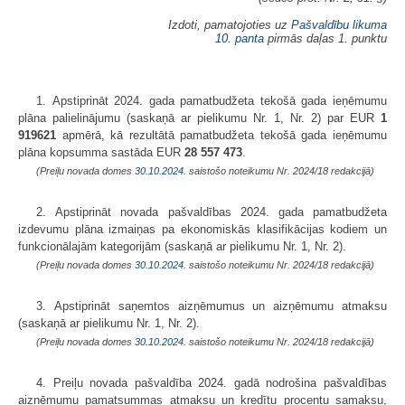
Izdoti, pamatojoties uz
Pašvaldību likuma
10. panta
pirmās daļas 1. punktu
1. Apstiprināt 2024. gada pamatbudžeta tekošā gada ieņēmumu
plāna palielinājumu (saskaņā ar pielikumu Nr. 1, Nr. 2) par EUR
1
919621
apmērā, kā rezultātā pamatbudžeta tekošā gada ieņēmumu
plāna kopsumma sastāda EUR
28 557 473
.
(Preiļu novada domes
30.10.2024.
saistošo noteikumu Nr. 2024/18 redakcijā)
2. Apstiprināt novada pašvaldības 2024. gada pamatbudžeta
izdevumu plāna izmaiņas pa ekonomiskās klasifikācijas kodiem un
funkcionālajām kategorijām (saskaņā ar pielikumu Nr. 1, Nr. 2).
(Preiļu novada domes
30.10.2024.
saistošo noteikumu Nr. 2024/18 redakcijā)
3. Apstiprināt saņemtos aizņēmumus un aizņēmumu atmaksu
(saskaņā ar pielikumu Nr. 1, Nr. 2).
(Preiļu novada domes
30.10.2024.
saistošo noteikumu Nr. 2024/18 redakcijā)
4. Preiļu novada pašvaldība 2024. gadā nodrošina pašvaldības
aizņēmumu pamatsummas atmaksu un kredītu procentu samaksu,