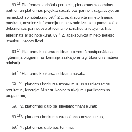
13
69.
Platformas vadošais partneris, platformas sadarbības
partneri un platformas projekta sadarbības partneri, sagatavojot un
23
iesniedzot šo noteikumu 69.
2.1. apakšpunktā minēto finanšu
pārskatu, nesniedz informāciju un neuzrāda izmaksu pamatojošos
dokumentus par netiešo attiecināmo izmaksu izlietojumu, kas
11
aprēķināts ar šo noteikumu 69.
2. apakšpunktā minēto netiešo
izmaksu vienoto likmi.
14
69.
Platformu konkursa nolikumu pirms tā apstiprināšanas
ilgtermiņa programmas komisijā saskaņo ar Izglītības un zinātnes
ministriju.
15
69.
Platformu konkursa nolikumā nosaka:
15
69.
1. platformu konkursa uzdevumus un sasniedzamos
rezultātus, ievērojot Ministru kabineta rīkojumu par ilgtermiņa
programmu;
15
69.
2. platformas darbībai pieejamo finansējumu;
15
69.
3. platformu konkursa īstenošanas nosacījumus;
15
69.
4. platformas darbības termiņu;