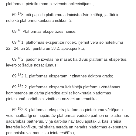
platformas pieteikumam pievienots apliecinājums;
17
69.
8. citi papildu platformu administratīvie kritēriji, ja tādi ir
noteikti platformu konkursa nolikumā.
18
69.
Platformas ekspertīzes norise:
18
69.
1. platformas ekspertīze notiek, ņemot vērā šo noteikumu
22., 24. un 25. punktu un 33.2. apakšpunktu;
18
69.
2. padome izvēlas ne mazāk kā divus platformas ekspertus,
ievērojot šādus nosacījumus:
18
69.
2.1. platformas ekspertam ir zinātnes doktora grāds;
18
69.
2.2. platformas eksperta līdzšinējā platformu vērtēšanas
kompetence un darba pieredze atbilst konkrētajā platformas
pieteikumā norādītajai zinātnes nozarei un tematikai;
18
69.
2.3. platformas eksperts platformas pieteikuma vērtējumu
veic neatkarīgi un nepārstāv platformas vadošo partneri un platformas
sadarbības partnerus, viņa darbībā nav tādu apstākļu, kas izraisa
interešu konfliktu, tai skaitā nerada un neradīs platformas ekspertam
personisku vai mantisku ieinteresētību;