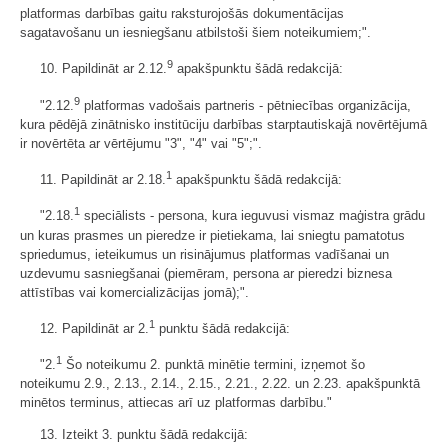
platformas darbības gaitu raksturojošās dokumentācijas
sagatavošanu un iesniegšanu atbilstoši šiem noteikumiem;".
9
10. Papildināt ar 2.12.
apakšpunktu šādā redakcijā:
9
"2.12.
platformas vadošais partneris - pētniecības organizācija,
kura pēdējā zinātnisko institūciju darbības starptautiskajā novērtējumā
ir novērtēta ar vērtējumu "3", "4" vai "5";".
1
11. Papildināt ar 2.18.
apakšpunktu šādā redakcijā:
1
"2.18.
speciālists - persona, kura ieguvusi vismaz maģistra grādu
un kuras prasmes un pieredze ir pietiekama, lai sniegtu pamatotus
spriedumus, ieteikumus un risinājumus platformas vadīšanai un
uzdevumu sasniegšanai (piemēram, persona ar pieredzi biznesa
attīstības vai komercializācijas jomā);".
1
12. Papildināt ar 2.
punktu šādā redakcijā:
1
"2.
Šo noteikumu 2. punktā minētie termini, izņemot šo
noteikumu 2.9., 2.13., 2.14., 2.15., 2.21., 2.22. un 2.23. apakšpunktā
minētos terminus, attiecas arī uz platformas darbību."
13. Izteikt 3. punktu šādā redakcijā: