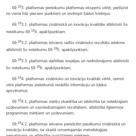
18
69.
3. platformas pieteikumu platformas eksperts vērtē, piešķirot
no viena līdz pieciem punktiem un ievērojot šādus kritērijus:
18
69.
3.1. platformas zinātniskā un inovāciju kvalitāte atbilstoši šo
18
noteikumu 69.
4. apakšpunktam;
18
69.
3.2. platformas ietvaros radīto zinātnisko rezultātu ietekme
18
atbilstoši šo noteikumu 69.
5. apakšpunktam;
18
69.
3.3. platformas darbības iespējas un nodrošinājums atbilstoši
18
šo noteikumu 69.
6. apakšpunktam;
18
69.
4. platformas zinātnisko un inovāciju kvalitāti vērtē, ņemot
vērā platformas pieteikumā norādīto informāciju un šādus
apsvērumus:
18
69.
4.1. platformas mērķu skaidrība un atbilstība tai noteiktajiem
uzdevumiem un sasniedzamajiem rezultātiem, atbilstība ilgtermiņa
programmas mērķiem un uzdevumiem;
18
69.
4.2. platformas ietvaros paredzēto pasākumu zinātniskā un
inovāciju kvalitāte, tai skaitā izmantojamās metodoloģijas
pamatojums un atbilstība izvirzītajiem mērķiem;