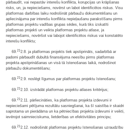
pārbaudīt, vai nepastāv interešu konflikta, korupcijas un krāpšanas
risks, un, ja nepieciešams, novērst un labot identificētos riskus. Visu
platformas darbības laiku nodrošināt pārbaužu dokumentēšanu un
apliecinājuma par interešu konflikta nepieļaušanu parakstīšanu pirms
platformas projektu vadības grupas sēdes, kurā tiks izskatīti
platformas projekti un veikta platformas projektu atlase, ja
nepieciešams, novēršot vai labojot identificētos riskus vai konstatēto
interešu konfliktu;
21
69.
2.8. ja platformas projekts tiek apstiprināts, sadarbībā ar
padomi pārbaudīt dubultā finansējuma neesību pirms platformas
projekta apstiprināšanas un visā tā īstenošanas laikā, nodrošinot
pārbaužu dokumentēšanu;
21
69.
2.9. noslēgt līgumus par platformas projektu īstenošanu;
21
69.
2.10. izstrādāt platformas projektu atlases kritērijus;
21
69.
2.11. pārliecināties, ka platformas projekta izdevumi ir
nepieciešami pētījuma rezultātu sasniegšanai, ka šī saistība ir skaidri
saprotama un pierādāma un ka pētniecības projekta izdevumi ir veikti,
ievērojot saimnieciskuma, lietderības un efektivitātes principu;
21
69.
2.12. nodrošināt platformas projektu īstenošanas uzraudzību