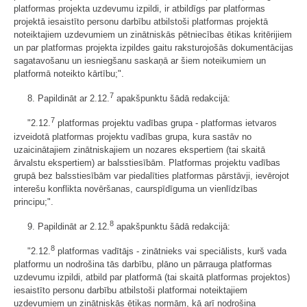
platformas projekta uzdevumu izpildi, ir atbildīgs par platformas
projektā iesaistīto personu darbību atbilstoši platformas projektā
noteiktajiem uzdevumiem un zinātniskās pētniecības ētikas kritērijiem
un par platformas projekta izpildes gaitu raksturojošās dokumentācijas
sagatavošanu un iesniegšanu saskaņā ar šiem noteikumiem un
platformā noteikto kārtību;".
7
8. Papildināt ar 2.12.
apakšpunktu šādā redakcijā:
7
"2.12.
platformas projektu vadības grupa - platformas ietvaros
izveidotā platformas projektu vadības grupa, kura sastāv no
uzaicinātajiem zinātniskajiem un nozares ekspertiem (tai skaitā
ārvalstu ekspertiem) ar balsstiesībām. Platformas projektu vadības
grupā bez balsstiesībām var piedalīties platformas pārstāvji, ievērojot
interešu konflikta novēršanas, caurspīdīguma un vienlīdzības
principu;".
8
9. Papildināt ar 2.12.
apakšpunktu šādā redakcijā:
8
"2.12.
platformas vadītājs - zinātnieks vai speciālists, kurš vada
platformu un nodrošina tās darbību, plāno un pārrauga platformas
uzdevumu izpildi, atbild par platformā (tai skaitā platformas projektos)
iesaistīto personu darbību atbilstoši platformai noteiktajiem
uzdevumiem un zinātniskās ētikas normām, kā arī nodrošina