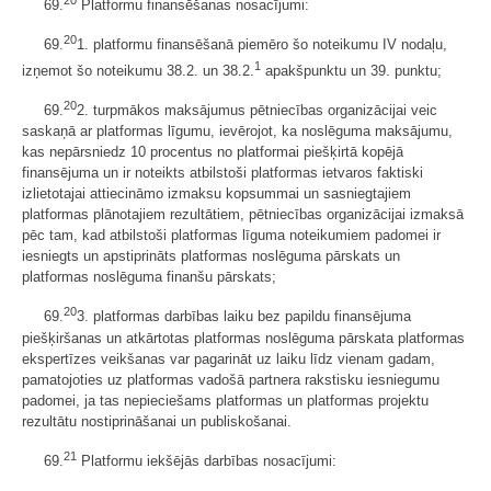
69.
Platformu finansēšanas nosacījumi:
20
69.
1. platformu finansēšanā piemēro šo noteikumu IV nodaļu,
1
izņemot šo noteikumu 38.2. un 38.2.
apakšpunktu un 39. punktu;
20
69.
2. turpmākos maksājumus pētniecības organizācijai veic
saskaņā ar platformas līgumu, ievērojot, ka noslēguma maksājumu,
kas nepārsniedz 10 procentus no platformai piešķirtā kopējā
finansējuma un ir noteikts atbilstoši platformas ietvaros faktiski
izlietotajai attiecināmo izmaksu kopsummai un sasniegtajiem
platformas plānotajiem rezultātiem, pētniecības organizācijai izmaksā
pēc tam, kad atbilstoši platformas līguma noteikumiem padomei ir
iesniegts un apstiprināts platformas noslēguma pārskats un
platformas noslēguma finanšu pārskats;
20
69.
3. platformas darbības laiku bez papildu finansējuma
piešķiršanas un atkārtotas platformas noslēguma pārskata platformas
ekspertīzes veikšanas var pagarināt uz laiku līdz vienam gadam,
pamatojoties uz platformas vadošā partnera rakstisku iesniegumu
padomei, ja tas nepieciešams platformas un platformas projektu
rezultātu nostiprināšanai un publiskošanai.
21
69.
Platformu iekšējās darbības nosacījumi: