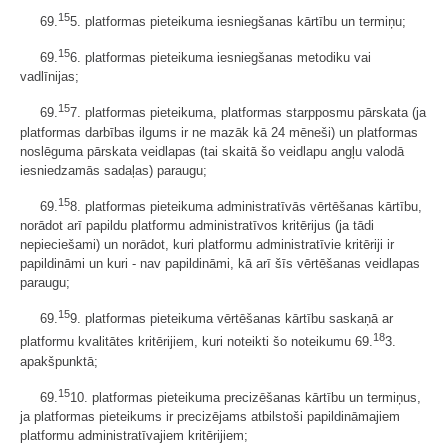
15
69.
5. platformas pieteikuma iesniegšanas kārtību un termiņu;
15
69.
6. platformas pieteikuma iesniegšanas metodiku vai
vadlīnijas;
15
69.
7. platformas pieteikuma, platformas starpposmu pārskata (ja
platformas darbības ilgums ir ne mazāk kā 24 mēneši) un platformas
noslēguma pārskata veidlapas (tai skaitā šo veidlapu angļu valodā
iesniedzamās sadaļas) paraugu;
15
69.
8. platformas pieteikuma administratīvās vērtēšanas kārtību,
norādot arī papildu platformu administratīvos kritērijus (ja tādi
nepieciešami) un norādot, kuri platformu administratīvie kritēriji ir
papildināmi un kuri - nav papildināmi, kā arī šīs vērtēšanas veidlapas
paraugu;
15
69.
9. platformas pieteikuma vērtēšanas kārtību saskaņā ar
18
platformu kvalitātes kritērijiem, kuri noteikti šo noteikumu 69.
3.
apakšpunktā;
15
69.
10. platformas pieteikuma precizēšanas kārtību un termiņus,
ja platformas pieteikums ir precizējams atbilstoši papildināmajiem
platformu administratīvajiem kritērijiem;