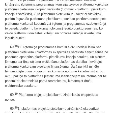
kritērijiem, ilgtermiņa programmas komisija izveido platformu konkursa
platformu pieteikumu kopējo sarakstu (turpmāk - platformu pieteikumu
kopējais saraksts), kurā platformu pieteikumus, sākot ar visvairāk
punktu ieguvušo platformas pieteikumu, sarindo prioritārā secībā pēc
platformu konkursā kopumā vai ilgtermiņa programmas uzdevumā (ja
to paredz platformu konkursa nolikums) iegūto punktu summas, ko
veido platformu kvalitātes kritēriju un nozares kritēriju izvērtējumā
iegūtie punkti;
18
69.
11. ilgtermiņa programmas komisija divu nedēļu laikā pēc
platformu pieteikumu platformas ekspertīzes saraksta saņemšanas no
padomes apstiprina platformu pieteikumu kopējo sarakstu un pieņem
lēmumu par finansējuma piešķiršanu platformas darbībai, ievērojot
platformu konkursam pieejamo finansējumu. Šajā punktā minēto
lēmumu ilgtermiņa programmas komisija noformē kā administratīvo
aktu, paziņo to platformas pieteikuma iesniedzējam un informē par to
padomi ar elektroniskā pasta starpniecību, izmantojot drošu
elektronisko parakstu.
19
69.
Platformu projektu pieteikumu zinātniskās ekspertīzes
norise:
19
69.
1. platformas projektu pieteikumu zinātniskā ekspertīze