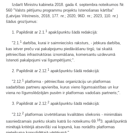
Izdarīt Ministru kabineta 2018. gada 4. septembra noteikumos Nr.
560 "Valsts pētījumu programmu projektu īstenošanas kārtība"
(Latvijas Vēstnesis, 2018, 177. nr.; 2020, 96D. nr.; 2023, 110. nr.)
šādus grozījumus:
1
1. Papildināt ar 2.1.
apakšpunktu šādā redakcijā:
1
"2.1.
darbība, kurai ir saimniecisks raksturs, - jebkura darbība,
kas ietver preču vai pakalpojumu piedāvāšanu tirgū, tai skaitā
pētniecības infrastruktūras iznomāšana, komersantu uzdevumā
īstenoti pakalpojumi vai līgumpētījumi;".
1
2. Papildināt ar 2.12.
apakšpunktu šādā redakcijā:
1
"2.12.
platforma - pētniecības organizāciju un platformas
sadarbības partneru apvienība, kurus vieno līgumsaistības un kur
viena no līgumslēdzējām pusēm ir platformas vadošais partneris;".
2
3. Papildināt ar 2.12.
apakšpunktu šādā redakcijā:
2
"2.12.
platformas izvērtēšanas kvalitātes slieksnis - minimālais
18
sasniedzamais punktu skaits katrā šo noteikumu 69.
3. apakšpunktā
minētajā kritērijā atsevišķi vai kopumā, kas norādīts platformas
pieteikuma konsolidētajā vērtējumā;".