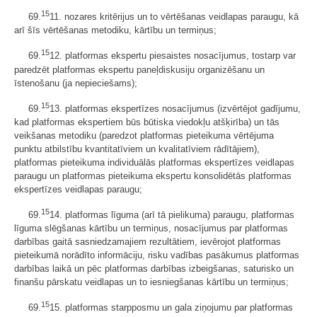
15
69.
11. nozares kritērijus un to vērtēšanas veidlapas paraugu, kā
arī šīs vērtēšanas metodiku, kārtību un termiņus;
15
69.
12. platformas ekspertu piesaistes nosacījumus, tostarp var
paredzēt platformas ekspertu paneļdiskusiju organizēšanu un
īstenošanu (ja nepieciešams);
15
69.
13. platformas ekspertīzes nosacījumus (izvērtējot gadījumu,
kad platformas ekspertiem būs būtiska viedokļu atšķirība) un tās
veikšanas metodiku (paredzot platformas pieteikuma vērtējuma
punktu atbilstību kvantitatīviem un kvalitatīviem rādītājiem),
platformas pieteikuma individuālās platformas ekspertīzes veidlapas
paraugu un platformas pieteikuma ekspertu konsolidētās platformas
ekspertīzes veidlapas paraugu;
15
69.
14. platformas līguma (arī tā pielikuma) paraugu, platformas
līguma slēgšanas kārtību un termiņus, nosacījumus par platformas
darbības gaitā sasniedzamajiem rezultātiem, ievērojot platformas
pieteikumā norādīto informāciju, risku vadības pasākumus platformas
darbības laikā un pēc platformas darbības izbeigšanas, saturisko un
finanšu pārskatu veidlapas un to iesniegšanas kārtību un termiņus;
15
69.
15. platformas starpposmu un gala ziņojumu par platformas