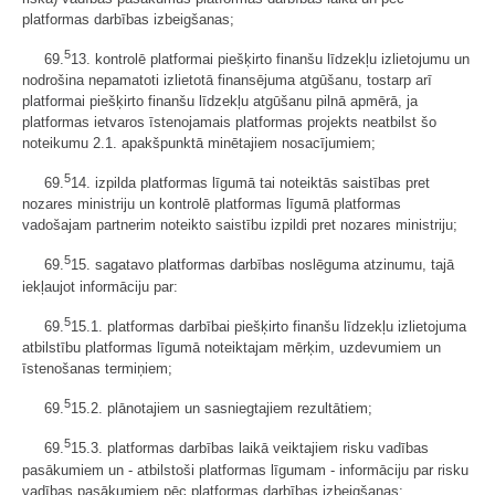
platformas darbības izbeigšanas;
5
69.
13. kontrolē platformai piešķirto finanšu līdzekļu izlietojumu un
nodrošina nepamatoti izlietotā finansējuma atgūšanu, tostarp arī
platformai piešķirto finanšu līdzekļu atgūšanu pilnā apmērā, ja
platformas ietvaros īstenojamais platformas projekts neatbilst šo
noteikumu 2.1. apakšpunktā minētajiem nosacījumiem;
5
69.
14. izpilda platformas līgumā tai noteiktās saistības pret
nozares ministriju un kontrolē platformas līgumā platformas
vadošajam partnerim noteikto saistību izpildi pret nozares ministriju;
5
69.
15. sagatavo platformas darbības noslēguma atzinumu, tajā
iekļaujot informāciju par:
5
69.
15.1. platformas darbībai piešķirto finanšu līdzekļu izlietojuma
atbilstību platformas līgumā noteiktajam mērķim, uzdevumiem un
īstenošanas termiņiem;
5
69.
15.2. plānotajiem un sasniegtajiem rezultātiem;
5
69.
15.3. platformas darbības laikā veiktajiem risku vadības
pasākumiem un - atbilstoši platformas līgumam - informāciju par risku
vadības pasākumiem pēc platformas darbības izbeigšanas;