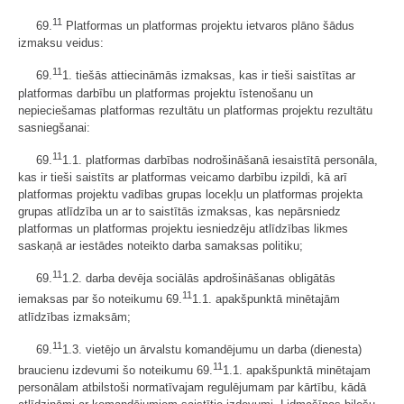
11
69.
Platformas un platformas projektu ietvaros plāno šādus
izmaksu veidus:
11
69.
1. tiešās attiecināmās izmaksas, kas ir tieši saistītas ar
platformas darbību un platformas projektu īstenošanu un
nepieciešamas platformas rezultātu un platformas projektu rezultātu
sasniegšanai:
11
69.
1.1. platformas darbības nodrošināšanā iesaistītā personāla,
kas ir tieši saistīts ar platformas veicamo darbību izpildi, kā arī
platformas projektu vadības grupas locekļu un platformas projekta
grupas atlīdzība un ar to saistītās izmaksas, kas nepārsniedz
platformas un platformas projektu iesniedzēju atlīdzības likmes
saskaņā ar iestādes noteikto darba samaksas politiku;
11
69.
1.2. darba devēja sociālās apdrošināšanas obligātās
11
iemaksas par šo noteikumu 69.
1.1. apakšpunktā minētajām
atlīdzības izmaksām;
11
69.
1.3. vietējo un ārvalstu komandējumu un darba (dienesta)
11
braucienu izdevumi šo noteikumu 69.
1.1. apakšpunktā minētajam
personālam atbilstoši normatīvajam regulējumam par kārtību, kādā