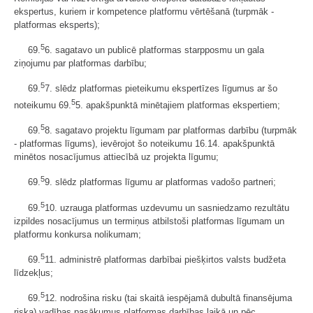
ekspertus, kuriem ir kompetence platformu vērtēšanā (turpmāk -
platformas eksperts);
5
69.
6. sagatavo un publicē platformas starpposmu un gala
ziņojumu par platformas darbību;
5
69.
7. slēdz platformas pieteikumu ekspertīzes līgumus ar šo
5
noteikumu 69.
5. apakšpunktā minētajiem platformas ekspertiem;
5
69.
8. sagatavo projektu līgumam par platformas darbību (turpmāk
- platformas līgums), ievērojot šo noteikumu 16.14. apakšpunktā
minētos nosacījumus attiecībā uz projekta līgumu;
5
69.
9. slēdz platformas līgumu ar platformas vadošo partneri;
5
69.
10. uzrauga platformas uzdevumu un sasniedzamo rezultātu
izpildes nosacījumus un termiņus atbilstoši platformas līgumam un
platformu konkursa nolikumam;
5
69.
11. administrē platformas darbībai piešķirtos valsts budžeta
līdzekļus;
5
69.
12. nodrošina risku (tai skaitā iespējamā dubultā finansējuma
riska) vadības pasākumus platformas darbības laikā un pēc