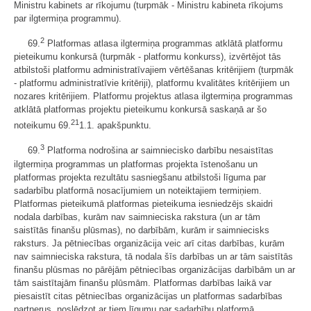
Ministru kabinets ar rīkojumu (turpmāk - Ministru kabineta rīkojums
par ilgtermiņa programmu).
2
69.
Platformas atlasa ilgtermiņa programmas atklātā platformu
pieteikumu konkursā (turpmāk - platformu konkurss), izvērtējot tās
atbilstoši platformu administratīvajiem vērtēšanas kritērijiem (turpmāk
- platformu administratīvie kritēriji), platformu kvalitātes kritērijiem un
nozares kritērijiem. Platformu projektus atlasa ilgtermiņa programmas
atklātā platformas projektu pieteikumu konkursā saskaņā ar šo
21
noteikumu 69.
1.1. apakšpunktu.
3
69.
Platforma nodrošina ar saimniecisko darbību nesaistītas
ilgtermiņa programmas un platformas projekta īstenošanu un
platformas projekta rezultātu sasniegšanu atbilstoši līguma par
sadarbību platformā nosacījumiem un noteiktajiem termiņiem.
Platformas pieteikumā platformas pieteikuma iesniedzējs skaidri
nodala darbības, kurām nav saimnieciska rakstura (un ar tām
saistītās finanšu plūsmas), no darbībām, kurām ir saimniecisks
raksturs. Ja pētniecības organizācija veic arī citas darbības, kurām
nav saimnieciska rakstura, tā nodala šīs darbības un ar tām saistītās
finanšu plūsmas no pārējām pētniecības organizācijas darbībām un ar
tām saistītajām finanšu plūsmām. Platformas darbības laikā var
piesaistīt citas pētniecības organizācijas un platformas sadarbības
partnerus, noslēdzot ar tiem līgumu par sadarbību platformā.