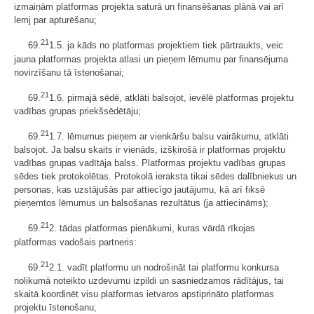
izmaiņām platformas projekta saturā un finansēšanas plānā vai arī
lemj par apturēšanu;
21
69.
1.5. ja kāds no platformas projektiem tiek pārtraukts, veic
jauna platformas projekta atlasi un pieņem lēmumu par finansējuma
novirzīšanu tā īstenošanai;
21
69.
1.6. pirmajā sēdē, atklāti balsojot, ievēlē platformas projektu
vadības grupas priekšsēdētāju;
21
69.
1.7. lēmumus pieņem ar vienkāršu balsu vairākumu, atklāti
balsojot. Ja balsu skaits ir vienāds, izšķirošā ir platformas projektu
vadības grupas vadītāja balss. Platformas projektu vadības grupas
sēdes tiek protokolētas. Protokolā ieraksta tikai sēdes dalībniekus un
personas, kas uzstājušās par attiecīgo jautājumu, kā arī fiksē
pieņemtos lēmumus un balsošanas rezultātus (ja attiecināms);
21
69.
2. tādas platformas pienākumi, kuras vārdā rīkojas
platformas vadošais partneris:
21
69.
2.1. vadīt platformu un nodrošināt tai platformu konkursa
nolikumā noteikto uzdevumu izpildi un sasniedzamos rādītājus, tai
skaitā koordinēt visu platformas ietvaros apstiprināto platformas
projektu īstenošanu;