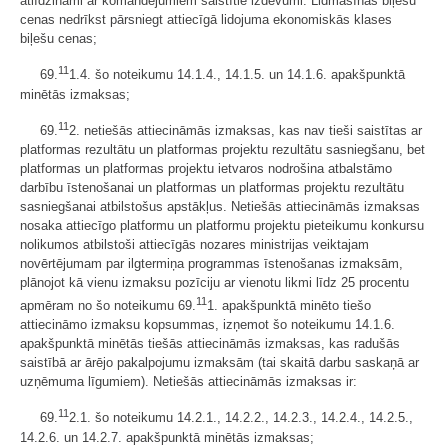
atlīdzināmi ar komandējumiem saistītie izdevumi. Lidmašīnas biļešu
cenas nedrīkst pārsniegt attiecīgā lidojuma ekonomiskās klases
biļešu cenas;
11
69.
1.4. šo noteikumu 14.1.4., 14.1.5. un 14.1.6. apakšpunktā
minētās izmaksas;
11
69.
2. netiešās attiecināmās izmaksas, kas nav tieši saistītas ar
platformas rezultātu un platformas projektu rezultātu sasniegšanu, bet
platformas un platformas projektu ietvaros nodrošina atbalstāmo
darbību īstenošanai un platformas un platformas projektu rezultātu
sasniegšanai atbilstošus apstākļus. Netiešās attiecināmās izmaksas
nosaka attiecīgo platformu un platformu projektu pieteikumu konkursu
nolikumos atbilstoši attiecīgās nozares ministrijas veiktajam
novērtējumam par ilgtermiņa programmas īstenošanas izmaksām,
plānojot kā vienu izmaksu pozīciju ar vienotu likmi līdz 25 procentu
11
apmēram no šo noteikumu 69.
1. apakšpunktā minēto tiešo
attiecināmo izmaksu kopsummas, izņemot šo noteikumu 14.1.6.
apakšpunktā minētās tiešās attiecināmās izmaksas, kas radušās
saistībā ar ārējo pakalpojumu izmaksām (tai skaitā darbu saskaņā ar
uzņēmuma līgumiem). Netiešās attiecināmās izmaksas ir:
11
69.
2.1. šo noteikumu 14.2.1., 14.2.2., 14.2.3., 14.2.4., 14.2.5.,
14.2.6. un 14.2.7. apakšpunktā minētās izmaksas;