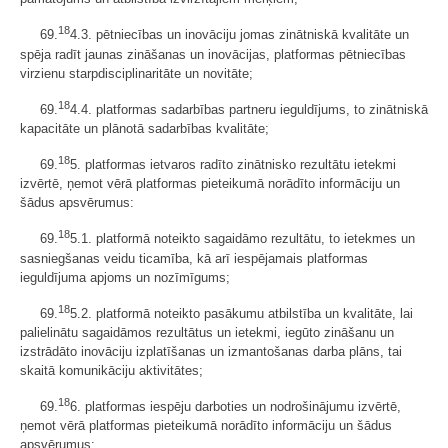
18
69.
4.3. pētniecības un inovāciju jomas zinātniskā kvalitāte un
spēja radīt jaunas zināšanas un inovācijas, platformas pētniecības
virzienu starpdisciplinaritāte un novitāte;
18
69.
4.4. platformas sadarbības partneru ieguldījums, to zinātniskā
kapacitāte un plānotā sadarbības kvalitāte;
18
69.
5. platformas ietvaros radīto zinātnisko rezultātu ietekmi
izvērtē, ņemot vērā platformas pieteikumā norādīto informāciju un
šādus apsvērumus:
18
69.
5.1. platformā noteikto sagaidāmo rezultātu, to ietekmes un
sasniegšanas veidu ticamība, kā arī iespējamais platformas
ieguldījuma apjoms un nozīmīgums;
18
69.
5.2. platformā noteikto pasākumu atbilstība un kvalitāte, lai
palielinātu sagaidāmos rezultātus un ietekmi, iegūto zināšanu un
izstrādāto inovāciju izplatīšanas un izmantošanas darba plāns, tai
skaitā komunikāciju aktivitātes;
18
69.
6. platformas iespēju darboties un nodrošinājumu izvērtē,
ņemot vērā platformas pieteikumā norādīto informāciju un šādus
apsvērumus: