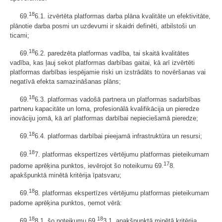
18
69.
6.1. izvērtēta platformas darba plāna kvalitāte un efektivitāte,
plānotie darba posmi un uzdevumi ir skaidri definēti, atbilstoši un
ticami;
18
69.
6.2. paredzēta platformas vadība, tai skaitā kvalitātes
vadība, kas ļauj sekot platformas darbības gaitai, kā arī izvērtēti
platformas darbības iespējamie riski un izstrādāts to novēršanas vai
negatīvā efekta samazināšanas plāns;
18
69.
6.3. platformas vadošā partnera un platformas sadarbības
partneru kapacitāte un loma, profesionālā kvalifikācija un pieredze
inovāciju jomā, kā arī platformas darbībai nepieciešamā pieredze;
18
69.
6.4. platformas darbībai pieejamā infrastruktūra un resursi;
18
69.
7. platformas ekspertīzes vērtējumu platformas pieteikumam
17
padome aprēķina punktos, ievērojot šo noteikumu 69.
8.
apakšpunktā minētā kritērija īpatsvaru;
18
69.
8. platformas ekspertīzes vērtējumu platformas pieteikumam
padome aprēķina punktos, ņemot vērā:
18
18
69.
8.1. šo noteikumu 69.
3.1. apakšpunktā minētā kritērija