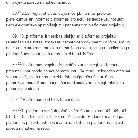
un projektu izdevumu attiecināmību;
21
69.
2.13. reģistrēt visus saņemtos platformas projektu
pieteikumus un informēt platformas projektu iesniedzējus, nosūtot
tiem elektronisko apstiprinājumu par saņemto platformas projektu;
21
69.
3. platformai ir tiesības piekļūt ar platformas projektu
īstenošanu saistītās izmaksas pamatojošo dokumentu oriģināliem un
doties uz platformas projekta īstenošanas vietu, lai gūtu pārliecību par
platformā iesniegtā platformas projekta atbilstību.
22
69.
Platformas projekta īstenotājs var iesniegt platformai
pretenziju par noraidīšanas pamatojumu. Ja strīdu neizdodas atrisināt
sarunu ceļā, platformas projekta īstenotājs mēneša laikā no
pretenzijas noraidījuma saņemšanas dienas var iesniegt rakstisku
pretenziju padomei.
23
69.
Platformas darbības īstenošana:
23
69.
1. platforma savā darbībā ievēro šo noteikumu 43., 48., 49.,
51., 52., 53., 57., 58., 59., 60. un 61. punktu. Padome neatbild par
platformas projektu īstenošanas uzraudzību un platformas projektu
izdevumu attiecināmību;