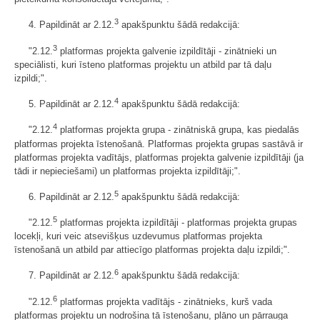
3
4. Papildināt ar 2.12.
apakšpunktu šādā redakcijā:
3
"2.12.
platformas projekta galvenie izpildītāji - zinātnieki un
speciālisti, kuri īsteno platformas projektu un atbild par tā daļu
izpildi;".
4
5. Papildināt ar 2.12.
apakšpunktu šādā redakcijā:
4
"2.12.
platformas projekta grupa - zinātniskā grupa, kas piedalās
platformas projekta īstenošanā. Platformas projekta grupas sastāvā ir
platformas projekta vadītājs, platformas projekta galvenie izpildītāji (ja
tādi ir nepieciešami) un platformas projekta izpildītāji;".
5
6. Papildināt ar 2.12.
apakšpunktu šādā redakcijā:
5
"2.12.
platformas projekta izpildītāji - platformas projekta grupas
locekļi, kuri veic atsevišķus uzdevumus platformas projekta
īstenošanā un atbild par attiecīgo platformas projekta daļu izpildi;".
6
7. Papildināt ar 2.12.
apakšpunktu šādā redakcijā:
6
"2.12.
platformas projekta vadītājs - zinātnieks, kurš vada
platformas projektu un nodrošina tā īstenošanu, plāno un pārrauga