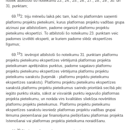
notiek atbilstoši šo noteikumu 23., 24., 25., 26., 27., 28., 29., 30. un
31. punktam;
19
69.
2. triju mēnešu laikā pēc tam, kad no platformām saņemti
platformu projektu pieteikumi, kurus platformas projektu vadības grupa
atzinusi par atbilstošiem, padome organizē platformu projektu
pieteikumu ekspertīzi. To atbilstoši šo noteikumu 23. punktam veic
padomes izvēlēti eksperti, ar kuriem padome slēdz ekspertīzes
līgumus;
19
69.
3. ievērojot atbilstoši šo noteikumu 31. punktam platformu
projektu pieteikumu ekspertīzes vērtējumā platformas projekta
pieteikumam aprēķinātos punktus, padome sagatavo platformu
projektu pieteikumu ekspertīzes vērtējuma platformu projektu
pieteikumu sarakstu (turpmāk - platformu projektu pieteikumu
ekspertīzes saraksts). Platformu projektu pieteikumu ekspertīzes
sarakstā platformu projektu pieteikumus sarindo prioritārā secībā pēc
iegūto punktu skaita, sākot ar visvairāk punktu ieguvušo platformas
projekta pieteikumu, un norāda virs kvalitātes sliekšņa novērtētos
platformu projektu pieteikumus. Platformu projektu pieteikumu
ekspertīzes sarakstu iesniedz platformas projektu vadības grupai
lēmuma pieņemšanai par finansējuma piešķiršanu platformas projekta
īstenošanai vai platformas projekta pieteikuma noraidīšanu.
20