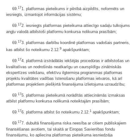
17
69.
1. platformas pieteikums ir pilnībā aizpildīts, noformēts un
iesniegts, izmantojot informācijas sistēmu;
17
69.
2. iesniegts platformas pieteikuma attiecīgo sadaļu tulkojums
angļu valodā atbilstoši platformu konkursa nolikuma prasībām;
17
69.
3. platformas darbību koordinē platformas vadošais partneris,
9
kas atbilst šo noteikumu 2.12.
apakšpunktam;
17
69.
4. platformā izstrādātās iekšējās procedūras ir atbilstošas un
kvalitatīvas un nodrošinās neatkarīgu un caurspīdīgu zinātniskās
ekspertīzes veikšanu, efektīvu ilgtermiņa programmas platformas
projektu kvalitātes vadības īstenošanu platformas ietvaros, kā arī
platformas projektiem piešķirtā finansējuma izlietojuma uzraudzību;
17
69.
5. platformas pieteikumā norādītās attiecināmās izmaksas
atbilst platformu konkursa nolikumā noteiktajām prasībām;
17
1
69.
6. platforma atbilst šo noteikumu 2.12.
apakšpunktam;
17
69.
7. dubultā finansējuma riska neesība ar citiem publiskajiem
finansēšanas avotiem, tai skaitā ar Eiropas Savienības fondu
finansējumu, ko apliecina platformas pieteikuma iesniedzēja