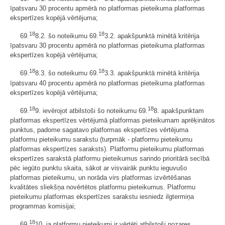
īpatsvaru 30 procentu apmērā no platformas pieteikuma platformas
ekspertīzes kopējā vērtējuma;
18
18
69.
8.2. šo noteikumu 69.
3.2. apakšpunktā minētā kritērija
īpatsvaru 30 procentu apmērā no platformas pieteikuma platformas
ekspertīzes kopējā vērtējuma;
18
18
69.
8.3. šo noteikumu 69.
3.3. apakšpunktā minētā kritērija
īpatsvaru 40 procentu apmērā no platformas pieteikuma platformas
ekspertīzes kopējā vērtējuma;
18
18
69.
9. ievērojot atbilstoši šo noteikumu 69.
8. apakšpunktam
platformas ekspertīzes vērtējumā platformas pieteikumam aprēķinātos
punktus, padome sagatavo platformas ekspertīzes vērtējuma
platformu pieteikumu sarakstu (turpmāk - platformu pieteikumu
platformas ekspertīzes saraksts). Platformu pieteikumu platformas
ekspertīzes sarakstā platformu pieteikumus sarindo prioritārā secībā
pēc iegūto punktu skaita, sākot ar visvairāk punktu ieguvušo
platformas pieteikumu, un norāda virs platformas izvērtēšanas
kvalitātes sliekšņa novērtētos platformu pieteikumus. Platformu
pieteikumu platformas ekspertīzes sarakstu iesniedz ilgtermiņa
programmas komisijai;
18
69.
10. ja platformu pieteikumi ir vērtēti atbilstoši nozares