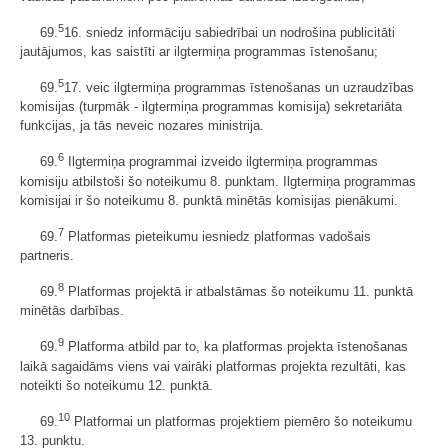
5
69.
16. sniedz informāciju sabiedrībai un nodrošina publicitāti
jautājumos, kas saistīti ar ilgtermiņa programmas īstenošanu;
5
69.
17. veic ilgtermiņa programmas īstenošanas un uzraudzības
komisijas (turpmāk - ilgtermiņa programmas komisija) sekretariāta
funkcijas, ja tās neveic nozares ministrija.
6
69.
Ilgtermiņa programmai izveido ilgtermiņa programmas
komisiju atbilstoši šo noteikumu 8. punktam. Ilgtermiņa programmas
komisijai ir šo noteikumu 8. punktā minētās komisijas pienākumi.
7
69.
Platformas pieteikumu iesniedz platformas vadošais
partneris.
8
69.
Platformas projektā ir atbalstāmas šo noteikumu 11. punktā
minētās darbības.
9
69.
Platforma atbild par to, ka platformas projekta īstenošanas
laikā sagaidāms viens vai vairāki platformas projekta rezultāti, kas
noteikti šo noteikumu 12. punktā.
10
69.
Platformai un platformas projektiem piemēro šo noteikumu
13. punktu.