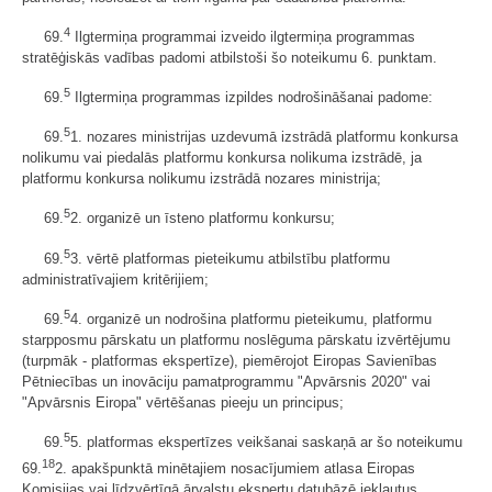
4
69.
Ilgtermiņa programmai izveido ilgtermiņa programmas
stratēģiskās vadības padomi atbilstoši šo noteikumu 6. punktam.
5
69.
Ilgtermiņa programmas izpildes nodrošināšanai padome:
5
69.
1. nozares ministrijas uzdevumā izstrādā platformu konkursa
nolikumu vai piedalās platformu konkursa nolikuma izstrādē, ja
platformu konkursa nolikumu izstrādā nozares ministrija;
5
69.
2. organizē un īsteno platformu konkursu;
5
69.
3. vērtē platformas pieteikumu atbilstību platformu
administratīvajiem kritērijiem;
5
69.
4. organizē un nodrošina platformu pieteikumu, platformu
starpposmu pārskatu un platformu noslēguma pārskatu izvērtējumu
(turpmāk - platformas ekspertīze), piemērojot Eiropas Savienības
Pētniecības un inovāciju pamatprogrammu "Apvārsnis 2020" vai
"Apvārsnis Eiropa" vērtēšanas pieeju un principus;
5
69.
5. platformas ekspertīzes veikšanai saskaņā ar šo noteikumu
18
69.
2. apakšpunktā minētajiem nosacījumiem atlasa Eiropas
Komisijas vai līdzvērtīgā ārvalstu ekspertu datubāzē iekļautus