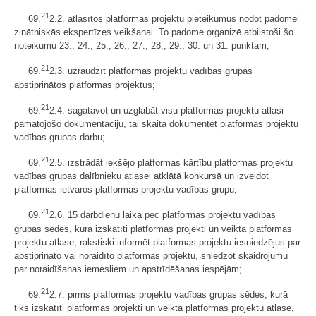
21
69.
2.2. atlasītos platformas projektu pieteikumus nodot padomei
zinātniskās ekspertīzes veikšanai. To padome organizē atbilstoši šo
noteikumu 23., 24., 25., 26., 27., 28., 29., 30. un 31. punktam;
21
69.
2.3. uzraudzīt platformas projektu vadības grupas
apstiprinātos platformas projektus;
21
69.
2.4. sagatavot un uzglabāt visu platformas projektu atlasi
pamatojošo dokumentāciju, tai skaitā dokumentēt platformas projektu
vadības grupas darbu;
21
69.
2.5. izstrādāt iekšējo platformas kārtību platformas projektu
vadības grupas dalībnieku atlasei atklātā konkursā un izveidot
platformas ietvaros platformas projektu vadības grupu;
21
69.
2.6. 15 darbdienu laikā pēc platformas projektu vadības
grupas sēdes, kurā izskatīti platformas projekti un veikta platformas
projektu atlase, rakstiski informēt platformas projektu iesniedzējus par
apstiprināto vai noraidīto platformas projektu, sniedzot skaidrojumu
par noraidīšanas iemesliem un apstrīdēšanas iespējām;
21
69.
2.7. pirms platformas projektu vadības grupas sēdes, kurā
tiks izskatīti platformas projekti un veikta platformas projektu atlase,