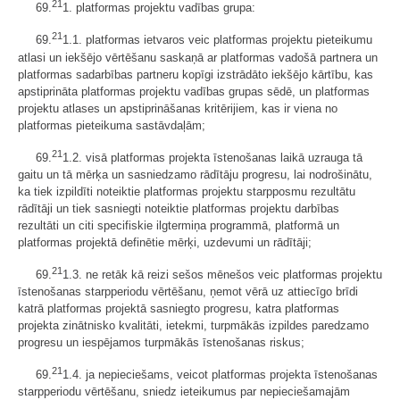
21
69.
1. platformas projektu vadības grupa:
21
69.
1.1. platformas ietvaros veic platformas projektu pieteikumu
atlasi un iekšējo vērtēšanu saskaņā ar platformas vadošā partnera un
platformas sadarbības partneru kopīgi izstrādāto iekšējo kārtību, kas
apstiprināta platformas projektu vadības grupas sēdē, un platformas
projektu atlases un apstiprināšanas kritērijiem, kas ir viena no
platformas pieteikuma sastāvdaļām;
21
69.
1.2. visā platformas projekta īstenošanas laikā uzrauga tā
gaitu un tā mērķa un sasniedzamo rādītāju progresu, lai nodrošinātu,
ka tiek izpildīti noteiktie platformas projektu starpposmu rezultātu
rādītāji un tiek sasniegti noteiktie platformas projektu darbības
rezultāti un citi specifiskie ilgtermiņa programmā, platformā un
platformas projektā definētie mērķi, uzdevumi un rādītāji;
21
69.
1.3. ne retāk kā reizi sešos mēnešos veic platformas projektu
īstenošanas starpperiodu vērtēšanu, ņemot vērā uz attiecīgo brīdi
katrā platformas projektā sasniegto progresu, katra platformas
projekta zinātnisko kvalitāti, ietekmi, turpmākās izpildes paredzamo
progresu un iespējamos turpmākās īstenošanas riskus;
21
69.
1.4. ja nepieciešams, veicot platformas projekta īstenošanas
starpperiodu vērtēšanu, sniedz ieteikumus par nepieciešamajām