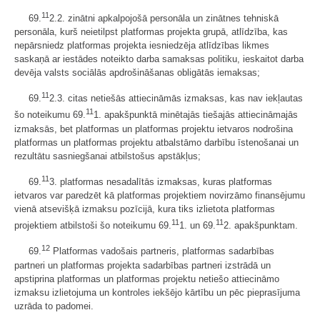
11
69.
2.2. zinātni apkalpojošā personāla un zinātnes tehniskā
personāla, kurš neietilpst platformas projekta grupā, atlīdzība, kas
nepārsniedz platformas projekta iesniedzēja atlīdzības likmes
saskaņā ar iestādes noteikto darba samaksas politiku, ieskaitot darba
devēja valsts sociālās apdrošināšanas obligātās iemaksas;
11
69.
2.3. citas netiešās attiecināmās izmaksas, kas nav iekļautas
11
šo noteikumu 69.
1. apakšpunktā minētajās tiešajās attiecināmajās
izmaksās, bet platformas un platformas projektu ietvaros nodrošina
platformas un platformas projektu atbalstāmo darbību īstenošanai un
rezultātu sasniegšanai atbilstošus apstākļus;
11
69.
3. platformas nesadalītās izmaksas, kuras platformas
ietvaros var paredzēt kā platformas projektiem novirzāmo finansējumu
vienā atsevišķā izmaksu pozīcijā, kura tiks izlietota platformas
11
11
projektiem atbilstoši šo noteikumu 69.
1. un 69.
2. apakšpunktam.
12
69.
Platformas vadošais partneris, platformas sadarbības
partneri un platformas projekta sadarbības partneri izstrādā un
apstiprina platformas un platformas projektu netiešo attiecināmo
izmaksu izlietojuma un kontroles iekšējo kārtību un pēc pieprasījuma
uzrāda to padomei.