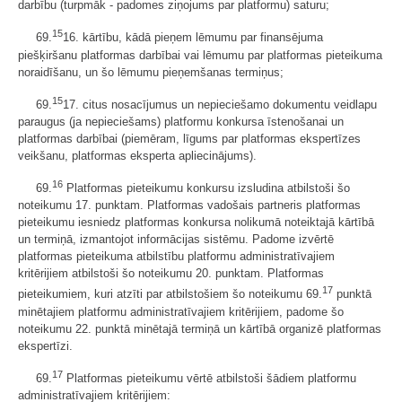
darbību (turpmāk - padomes ziņojums par platformu) saturu;
15
69.
16. kārtību, kādā pieņem lēmumu par finansējuma
piešķiršanu platformas darbībai vai lēmumu par platformas pieteikuma
noraidīšanu, un šo lēmumu pieņemšanas termiņus;
15
69.
17. citus nosacījumus un nepieciešamo dokumentu veidlapu
paraugus (ja nepieciešams) platformu konkursa īstenošanai un
platformas darbībai (piemēram, līgums par platformas ekspertīzes
veikšanu, platformas eksperta apliecinājums).
16
69.
Platformas pieteikumu konkursu izsludina atbilstoši šo
noteikumu 17. punktam. Platformas vadošais partneris platformas
pieteikumu iesniedz platformas konkursa nolikumā noteiktajā kārtībā
un termiņā, izmantojot informācijas sistēmu. Padome izvērtē
platformas pieteikuma atbilstību platformu administratīvajiem
kritērijiem atbilstoši šo noteikumu 20. punktam. Platformas
17
pieteikumiem, kuri atzīti par atbilstošiem šo noteikumu 69.
punktā
minētajiem platformu administratīvajiem kritērijiem, padome šo
noteikumu 22. punktā minētajā termiņā un kārtībā organizē platformas
ekspertīzi.
17
69.
Platformas pieteikumu vērtē atbilstoši šādiem platformu
administratīvajiem kritērijiem: