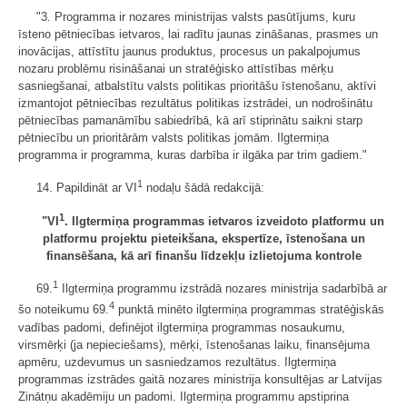
"3. Programma ir nozares ministrijas valsts pasūtījums, kuru
īsteno pētniecības ietvaros, lai radītu jaunas zināšanas, prasmes un
inovācijas, attīstītu jaunus produktus, procesus un pakalpojumus
nozaru problēmu risināšanai un stratēģisko attīstības mērķu
sasniegšanai, atbalstītu valsts politikas prioritāšu īstenošanu, aktīvi
izmantojot pētniecības rezultātus politikas izstrādei, un nodrošinātu
pētniecības pamanāmību sabiedrībā, kā arī stiprinātu saikni starp
pētniecību un prioritārām valsts politikas jomām. Ilgtermiņa
programma ir programma, kuras darbība ir ilgāka par trim gadiem."
1
14. Papildināt ar VI
nodaļu šādā redakcijā:
1
"VI
. Ilgtermiņa programmas ietvaros izveidoto platformu un
platformu projektu pieteikšana, ekspertīze, īstenošana un
finansēšana, kā arī finanšu līdzekļu izlietojuma kontrole
1
69.
Ilgtermiņa programmu izstrādā nozares ministrija sadarbībā ar
4
šo noteikumu 69.
punktā minēto ilgtermiņa programmas stratēģiskās
vadības padomi, definējot ilgtermiņa programmas nosaukumu,
virsmērķi (ja nepieciešams), mērķi, īstenošanas laiku, finansējuma
apmēru, uzdevumus un sasniedzamos rezultātus. Ilgtermiņa
programmas izstrādes gaitā nozares ministrija konsultējas ar Latvijas
Zinātņu akadēmiju un padomi. Ilgtermiņa programmu apstiprina