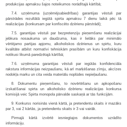
produkcijas apmaksu šajos noteikumos norādītajā kārtībā;
7.4. uzņēmuma (uzņēmējsabiedrības) garantijas vēstuli par
pārstrādes rezultātā iegūtā spirta apmaksu 7 dienu laikā pēc tā
realizācijas (konkursam par konfiscēto dzērienu pārstrādi);
7.5. garantijas vēstuli par bezpretenziju pieņemšanu realizācijai
jebkura nosaukuma un daudzuma, kas ir lielāks par minimālo
vērtējamo partijas apjomu, alkoholiskos dzērienus un spirtu, kuru
kvalitāte atbilst normatīvi tehniskām prasībām un kuru konfiskācija
notikusi likumā paredzētajā kārtībā;
7.6. uzņēmuma garantijas vēstuli par iegūtās konfidenciāla
rakstura informācijas neizpaušanu, kā arī marķēšanas zīmju, akcīzes
nodokļa marku un cita veida materiālu noplūdes nepieļaušanu.
8. Dokumentu pieņemšanu, to novērtēšanu un apkopošanu
izskatīšanai spirta un alkoholisko dzērienu realizācijas konkursa
komisijā veic Spirta monopola pārvalde saskaņā ar tās funkcijām.
9. Konkurss norisinās vienā kārtā, ja pretendentu skaits ir mazāks
par 3, vai 2 kārtās, ja pretendentu skaits ir 3 vai vairāk.
Pirmajā kārtā izvērtē iesniegtajos dokumentos uzrādīto
informāciju.