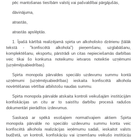
pēc mantošanas tiesībām valstij vai pašvaldībai pārgājušās,
dāvinājuma,
atrastās,
atrastās apslēptās.
1. Īpašā kārtībā realizējamā spirta un alkoholisko dzērienu (tālāk
tekstā - "konfiscētā alkohola") pieņemšanu, uzglabāšanu,
komplektēšanu, eksportu, pārstrādi un citas nepieciešamās darbības
veic tikai šo konkursa noteikumu ietvaros noteiktie uzņēmumi
(uzņēmējsabiedrības).
Spirta monopola pārvaldes speciālo uzdevumu summu kontā
uzņēmumi (uzņēmējsabiedrības) ieskaita konfiscētā alkohola
novērtēšanas vērtībai atbilstošu naudas summu.
Spirta monopola pārvalde atskaita kontroli veikušajām institūcijām
konfiskācijas un citu ar to saistītu darbību procesā radušos
dokumentāri pierādītos izdevumus.
Saskaņā ar spēkā esošajiem normatīvajiem aktiem Spirta
monopola pārvalde no speciālo uzdevumu summu konta veic
konfiscētā alkohola realizācijas ieņēmumu sadali, ieskaitot valsts
budžetā, un kontroli, konfiskāciju vai izņemšanu veikušo institūciju