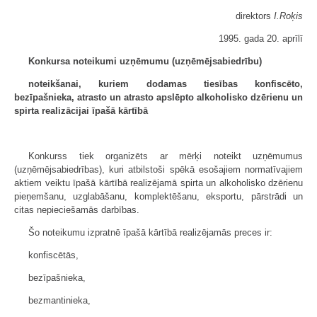
direktors
I.Roķis
1995. gada 20. aprīlī
Konkursa noteikumi uzņēmumu (uzņēmējsabiedrību)
noteikšanai, kuriem dodamas tiesības konfiscēto,
bezīpašnieka, atrasto un atrasto apslēpto alkoholisko dzērienu un
spirta realizācijai īpašā kārtībā
Konkurss tiek organizēts ar mērķi noteikt uzņēmumus
(uzņēmējsabiedrības), kuri atbilstoši spēkā esošajiem normatīvajiem
aktiem veiktu īpašā kārtībā realizējamā spirta un alkoholisko dzērienu
pieņemšanu, uzglabāšanu, komplektēšanu, eksportu, pārstrādi un
citas nepieciešamās darbības.
Šo noteikumu izpratnē īpašā kārtībā realizējamās preces ir:
konfiscētās,
bezīpašnieka,
bezmantinieka,