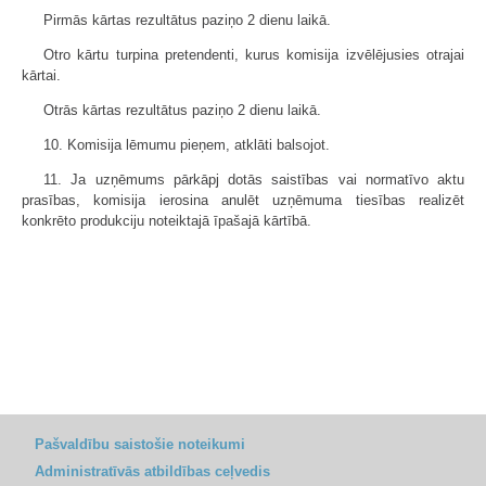
Pirmās kārtas rezultātus paziņo 2 dienu laikā.
Otro kārtu turpina pretendenti, kurus komisija izvēlējusies otrajai
kārtai.
Otrās kārtas rezultātus paziņo 2 dienu laikā.
10. Komisija lēmumu pieņem, atklāti balsojot.
11. Ja uzņēmums pārkāpj dotās saistības vai normatīvo aktu
prasības, komisija ierosina anulēt uzņēmuma tiesības realizēt
konkrēto produkciju noteiktajā īpašajā kārtībā.
Pašvaldību saistošie noteikumi
Administratīvās atbildības ceļvedis