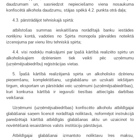
daudzumam un, sasniedzot nepieciešamo viena nosaukuma
konfiscētā alkohola daudzumu, stājas spēkā 4.2. punkta otrā daļa;
4.3. pārstrādājot tehniskajā spirtā:
atbilstošas summas ieskaitīšana norādītajā banku iestādes
norēķinu kontā, vadoties no Spirta monopola pārvaldes noteiktā
izcenojuma par vienu litru tehniskā spirta;
4.4. visi nodokļu maksājumi par īpašā kārtībā realizēto spirtu un
alkoholiskajiem dzērieniem tiek veikti pēc uzņēmumu
(uzņēmējsabiedrību) reģistrācijas vietas.
5. Īpašā kārtībā realizējamā spirta un alkoholisko dzērienu
pieņemšanu, komplektēšanu, uzglabāšanu un uzskaiti iekšējam
tirgum, eksportam un pārstrādei veic uzņēmumi (uzņēmējsabiedrības),
kuri konkursa kārtībā ir ieguvuši tiesības attiecīgās darbības
veikšanai.
Uzņēmumi (uzņēmējsabiedrības) konfiscēto alkoholu atbildīgajai
glabāšanai saņem licencē norādītajā noliktavā, noformējot instrukcijā
paredzētajā kārtībā atbildīgās glabāšanas aktu un uzaicinot to
novērtēšanā iesaistāmos valsts institūciju pārstāvjus.
Atbildīgajai glabāšanai izmantoto noliktavu īres maksu,