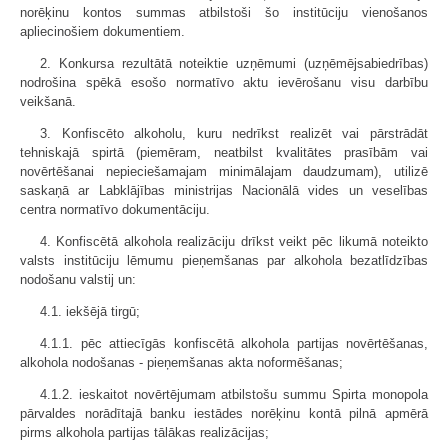
norēķinu kontos summas atbilstoši šo institūciju vienošanos
apliecinošiem dokumentiem.
2. Konkursa rezultātā noteiktie uzņēmumi (uzņēmējsabiedrības)
nodrošina spēkā esošo normatīvo aktu ievērošanu visu darbību
veikšanā.
3. Konfiscēto alkoholu, kuru nedrīkst realizēt vai pārstrādāt
tehniskajā spirtā (piemēram, neatbilst kvalitātes prasībām vai
novērtēšanai nepieciešamajam minimālajam daudzumam), utilizē
saskaņā ar Labklājības ministrijas Nacionālā vides un veselības
centra normatīvo dokumentāciju.
4. Konfiscētā alkohola realizāciju drīkst veikt pēc likumā noteikto
valsts institūciju lēmumu pieņemšanas par alkohola bezatlīdzības
nodošanu valstij un:
4.1. iekšējā tirgū;
4.1.1. pēc attiecīgās konfiscētā alkohola partijas novērtēšanas,
alkohola nodošanas - pieņemšanas akta noformēšanas;
4.1.2. ieskaitot novērtējumam atbilstošu summu Spirta monopola
pārvaldes norādītajā banku iestādes norēķinu kontā pilnā apmērā
pirms alkohola partijas tālākas realizācijas;