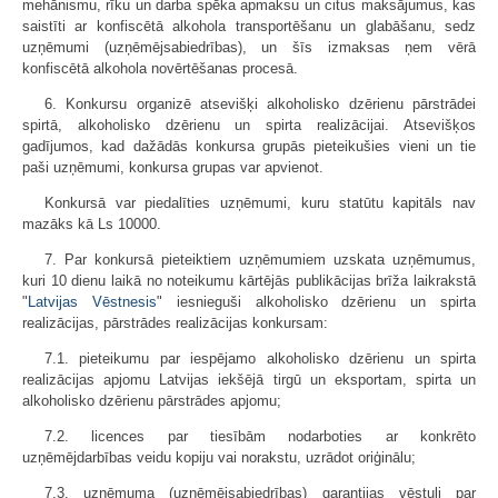
mehānismu, rīku un darba spēka apmaksu un citus maksājumus, kas
saistīti ar konfiscētā alkohola transportēšanu un glabāšanu, sedz
uzņēmumi (uzņēmējsabiedrības), un šīs izmaksas ņem vērā
konfiscētā alkohola novērtēšanas procesā.
6. Konkursu organizē atsevišķi alkoholisko dzērienu pārstrādei
spirtā, alkoholisko dzērienu un spirta realizācijai. Atsevišķos
gadījumos, kad dažādās konkursa grupās pieteikušies vieni un tie
paši uzņēmumi, konkursa grupas var apvienot.
Konkursā var piedalīties uzņēmumi, kuru statūtu kapitāls nav
mazāks kā Ls 10000.
7. Par konkursā pieteiktiem uzņēmumiem uzskata uzņēmumus,
kuri 10 dienu laikā no noteikumu kārtējās publikācijas brīža laikrakstā
"
Latvijas Vēstnesis
" iesnieguši alkoholisko dzērienu un spirta
realizācijas, pārstrādes realizācijas konkursam:
7.1. pieteikumu par iespējamo alkoholisko dzērienu un spirta
realizācijas apjomu Latvijas iekšējā tirgū un eksportam, spirta un
alkoholisko dzērienu pārstrādes apjomu;
7.2. licences par tiesībām nodarboties ar konkrēto
uzņēmējdarbības veidu kopiju vai norakstu, uzrādot oriģinālu;
7.3. uzņēmuma (uzņēmējsabiedrības) garantijas vēstuli par