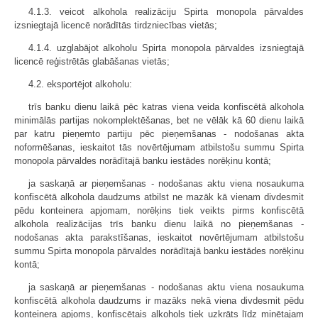
4.1.3. veicot alkohola realizāciju Spirta monopola pārvaldes
izsniegtajā licencē norādītās tirdzniecības vietās;
4.1.4. uzglabājot alkoholu Spirta monopola pārvaldes izsniegtajā
licencē reģistrētās glabāšanas vietās;
4.2. eksportējot alkoholu:
trīs banku dienu laikā pēc katras viena veida konfiscētā alkohola
minimālās partijas nokomplektēšanas, bet ne vēlāk kā 60 dienu laikā
par katru pieņemto partiju pēc pieņemšanas - nodošanas akta
noformēšanas, ieskaitot tās novērtējumam atbilstošu summu Spirta
monopola pārvaldes norādītajā banku iestādes norēķinu kontā;
ja saskaņā ar pieņemšanas - nodošanas aktu viena nosaukuma
konfiscētā alkohola daudzums atbilst ne mazāk kā vienam divdesmit
pēdu konteinera apjomam, norēķins tiek veikts pirms konfiscētā
alkohola realizācijas trīs banku dienu laikā no pieņemšanas -
nodošanas akta parakstīšanas, ieskaitot novērtējumam atbilstošu
summu Spirta monopola pārvaldes norādītajā banku iestādes norēķinu
kontā;
ja saskaņā ar pieņemšanas - nodošanas aktu viena nosaukuma
konfiscētā alkohola daudzums ir mazāks nekā viena divdesmit pēdu
konteinera apjoms, konfiscētais alkohols tiek uzkrāts līdz minētajam