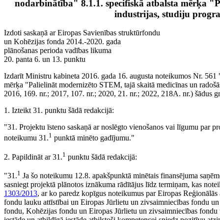
nodarbinātība" 8.1.1. specifiskā atbalsta mērķa "
industrijas, studiju prog
Izdoti saskaņā ar Eiropas Savienības struktūrfondu
un Kohēzijas fonda 2014.-2020. gada
plānošanas perioda vadības likuma
20. panta 6. un 13. punktu
Izdarīt Ministru kabineta 2016. gada 16. augusta noteikumos Nr. 561
mērķa "Palielināt modernizēto STEM, tajā skaitā medicīnas un radošās
2016, 169. nr.; 2017, 107. nr.; 2020, 21. nr.; 2022, 218A. nr.) šādus 
1. Izteikt 31. punktu šādā redakcijā:
"31. Projektu īsteno saskaņā ar noslēgto vienošanos vai līgumu par pr
1
noteikumu 31.
punktā minēto gadījumu."
1
2. Papildināt ar 31.
punktu šādā redakcijā:
1
"31.
Ja šo noteikumu 12.8. apakšpunktā minētais finansējuma saņēmējs
sasniegt projektā plānotos iznākuma rādītājus līdz termiņam, kas no
1303/2013
, ar ko paredz kopīgus noteikumus par Eiropas Reģionālās 
fondu lauku attīstībai un Eiropas Jūrlietu un zivsaimniecības fondu u
fondu, Kohēzijas fondu un Eiropas Jūrlietu un zivsaimniecības fond
iestāde un atbildīgā iestāde atbilstoši kompetencei sniedz pozitīvu a