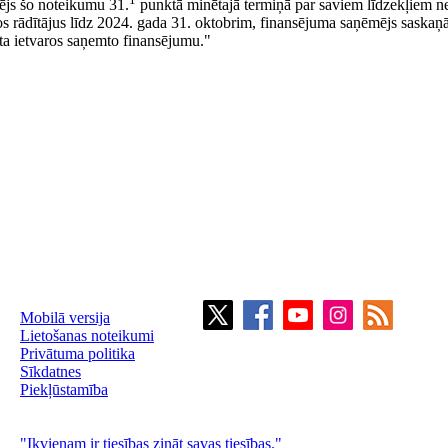
ējs šo noteikumu 31.
punktā minētajā termiņā par saviem līdzekļiem n
tos rādītājus līdz 2024. gada 31. oktobrim, finansējuma saņēmējs saskaņā
kta ietvaros saņemto finansējumu."
Mobilā versija
Lietošanas noteikumi
Privātuma politika
Sīkdatnes
Piekļūstamība
"Ikvienam ir tiesības zināt savas tiesības."