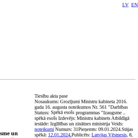
LV
EN
Tiesību akta pase
Nosaukums:
Grozījumi Ministru kabineta 2016.
gada 16. augusta noteikumos Nr. 561 "Darbības
Spēkā esošs
Statuss:
programmas "Izaugsme ..
spēkā esošs
Izdevējs:
Ministru kabinets
Atbildīgā
iestāde:
Izglītības un zinātnes ministrija
Veids:
noteikumi
Numurs:
31
Pieņemts:
09.01.2024.
Stājas
gsme un
spēkā:
12.01.2024.
Publicēts:
Latvijas Vēstnesis
, 8,