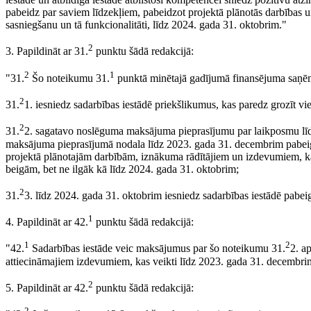
pabeidz par saviem līdzekļiem, pabeidzot projektā plānotās darbības u
sasniegšanu un tā funkcionalitāti, līdz 2024. gada 31. oktobrim."
2
3. Papildināt ar 31.
punktu šādā redakcijā:
2
1
"31.
Šo noteikumu 31.
punktā minētajā gadījumā finansējuma saņē
2
31.
1. iesniedz sadarbības iestādē priekšlikumus, kas paredz grozīt v
2
31.
2. sagatavo noslēguma maksājuma pieprasījumu par laikposmu līd
maksājuma pieprasījumā nodala līdz 2023. gada 31. decembrim pabeigt
projektā plānotajām darbībām, iznākuma rādītājiem un izdevumiem, kas
beigām, bet ne ilgāk kā līdz 2024. gada 31. oktobrim;
2
31.
3. līdz 2024. gada 31. oktobrim iesniedz sadarbības iestādē pabe
1
4. Papildināt ar 42.
punktu šādā redakcijā:
1
2
"42.
Sadarbības iestāde veic maksājumus par šo noteikumu 31.
2. a
attiecināmajiem izdevumiem, kas veikti līdz 2023. gada 31. decembri
2
5. Papildināt ar 42.
punktu šādā redakcijā:
2