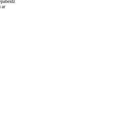
epabeidz
 ar