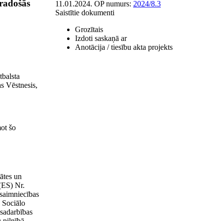
 radošās
11.01.2024.
OP numurs:
2024/8.3
Saistītie dokumenti
Grozītais
Izdoti saskaņā ar
Anotācija / tiesību akta projekts
tbalsta
s Vēstnesis,
mot šo
ātes un
(ES) Nr.
ksaimniecības
s Sociālo
 sadarbības
 pilnībā