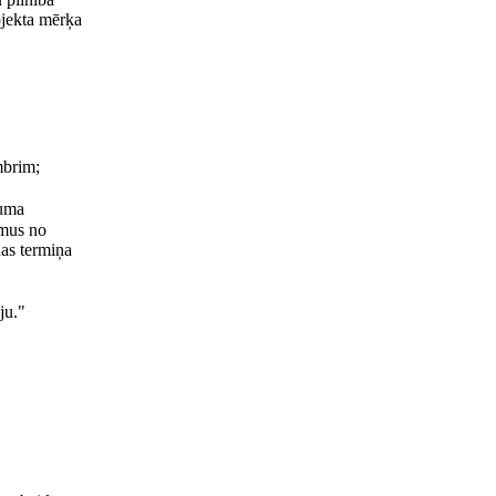
ojekta mērķa
mbrim;
guma
umus no
nas termiņa
ju."