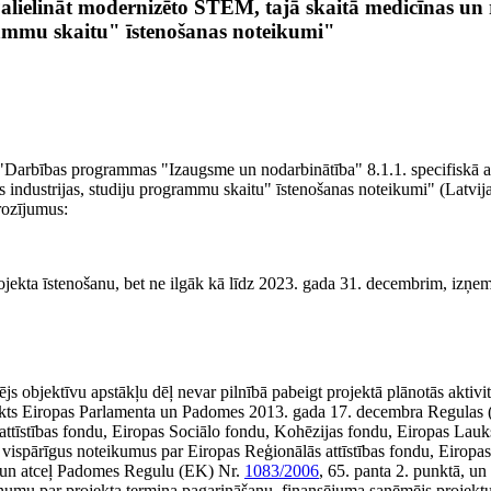
Palielināt modernizēto STEM, tajā skaitā medicīnas un
rammu skaitu" īstenošanas noteikumi"
 "Darbības programmas "Izaugsme un nodarbinātība" 8.1.1. specifiskā a
 industrijas, studiju programmu skaitu" īstenošanas noteikumi" (Latvija
grozījumus:
ojekta īstenošanu, bet ne ilgāk kā līdz 2023. gada 31. decembrim, izņe
 objektīvu apstākļu dēļ nevar pilnībā pabeigt projektā plānotās aktivit
teikts Eiropas Parlamenta un Padomes 2013. gada 17. decembra Regulas 
attīstības fondu, Eiropas Sociālo fondu, Kohēzijas fondu, Eiropas Lau
n vispārīgus noteikumus par Eiropas Reģionālās attīstības fondu, Eiropa
u un atceļ Padomes Regulu (EK) Nr.
1083/2006
, 65. panta 2. punktā, un
tzinumu par projekta termiņa pagarināšanu, finansējuma saņēmējs projektu