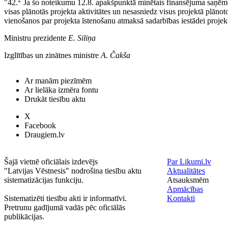
"42.
Ja šo noteikumu 12.8. apakšpunktā minētais finansējuma saņēm
visas plānotās projekta aktivitātes un nesasniedz visus projektā plāno
vienošanos par projekta īstenošanu atmaksā sadarbības iestādei proje
Ministru prezidente
E. Siliņa
Izglītības un zinātnes ministre
A. Čakša
Ar manām piezīmēm
Ar lielāka izmēra fontu
Drukāt tiesību aktu
X
Facebook
Draugiem.lv
Šajā vietnē oficiālais izdevējs
Par Likumi.lv
"Latvijas Vēstnesis" nodrošina tiesību aktu
Aktualitātes
sistematizācijas funkciju.
Atsauksmēm
Apmācības
Sistematizēti tiesību akti ir informatīvi.
Kontakti
Pretrunu gadījumā vadās pēc oficiālās
publikācijas.