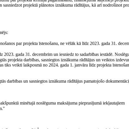
n sasniedzot projektā plānotos iznākuma rādītājus, kā arī nodrošinot pr
mējs:
ienošanos par projekta īstenošanu, ne vēlāk kā līdz 2023. gada 31. dece
z 2023. gada 31. decembrim un iesniedz to sadarbības iestādē. Noslē
ās projekta darbības, sasniegtos iznākuma rādītājus un veiktos izdev
 tiks veikti laikposmā no 2024. gada 1. janvāra līdz projekta īstenoša
igtās darbības un sasniegtos iznākuma rādītājus pamatojošo dokumentāci
pakšpunktā minētajā noslēguma maksājuma pieprasījumā iekļautajiem
m."
1