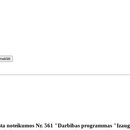
meklēt
usta noteikumos Nr. 561 "Darbības programmas "Izau