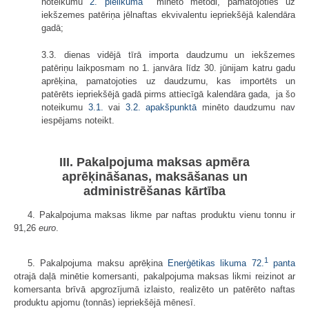
noteikumu
2. pielikumā
minēto metodi, pamatojoties uz
iekšzemes patēriņa jēlnaftas ekvivalentu iepriekšējā kalendāra
gadā;
3.3. dienas vidējā tīrā importa daudzumu un iekšzemes
patēriņu laikposmam no 1. janvāra līdz 30. jūnijam katru gadu
aprēķina, pamatojoties uz daudzumu, kas importēts un
patērēts iepriekšējā gadā pirms attiecīgā kalendāra gada, ja šo
noteikumu
3.1.
vai
3.2. apakšpunktā
minēto daudzumu nav
iespējams noteikt.
III. Pakalpojuma maksas apmēra
aprēķināšanas, maksāšanas un
administrēšanas kārtība
4. Pakalpojuma maksas likme par naftas produktu vienu tonnu ir
91,26
euro
.
1
5. Pakalpojuma maksu aprēķina
Enerģētikas likuma 72.
panta
otrajā daļā minētie komersanti, pakalpojuma maksas likmi reizinot ar
komersanta brīvā apgrozījumā izlaisto, realizēto un patērēto naftas
produktu apjomu (tonnās) iepriekšējā mēnesī.