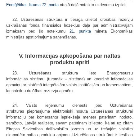
Enerģētikas likuma 72. panta
otrajā daļā noteikto uzdevumu izpildi.
22. Uzturēšanas struktūra ir tiesīga izlietot drošības rezervju
uzkrāšanas fonda finansiālos līdzekļus daļā par administratīvajām
izmaksām pēc šo noteikumu
21. punktā
minētā Ekonomikas
ministrijas apstiprinājuma saņemšanas.
V. Informācijas apkopošana par naftas
produktu apriti
23. Uzturēšanas struktūra lieto Energoresursu
informācijas sistēmu (turpmāk – sistēma) un koordinē informācijas
apmaiņu ar sistēmā integrētajām valsts institūcijām un komersantiem,
lai noteiktu drošības rezervju apmēru.
24. Valsts ieņēmumu dienests pēc Uzturēšanas
struktūras pieprasījuma elektroniski nosūta Uzturēšanas struktūrai
informāciju par komersantu iepriekšējā mēnesī patēriņam nodoto,
saražoto, Latvijā realizēto, savam patēriņam izlietoto, kā arī uz citām
Eiropas Savienības dalībvalstīm izvesto un uz trešajām valstīm
eksportēto naftas produktu apjomu. Uzturēšanas struktūrai ir tiesības