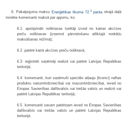
1
6. Pakalpojuma maksu
Enerģētikas likuma 72.
panta
otrajā daļā
minētie komersanti maksā par apjomu, ko:
6.1. apstiprināti noliktavas turētāji izved no katras akcīzes
preču noliktavas (izņemot pārvietošanu atliktajā nodokļu
maksāšanas režīmā);
6.2. patērē katrā akcīzes preču noliktavā;
6.3. reģistrēti saņēmēji realizē vai patērē Latvijas Republikas
teritorijā;
6.4. komersanti, kuri saņēmuši speciālo atļauju (licenci) naftas
produktu vairumtirdzniecībai vai mazumtirdzniecībai, ieved no
Eiropas Savienības dalībvalsts vai trešās valsts un realizē vai
patērē Latvijas Republikas teritorijā;
6.5. komersanti savam patēriņam ieved no Eiropas Savienības
dalībvalsts vai trešās valsts un patērē Latvijas Republikas
teritorijā.