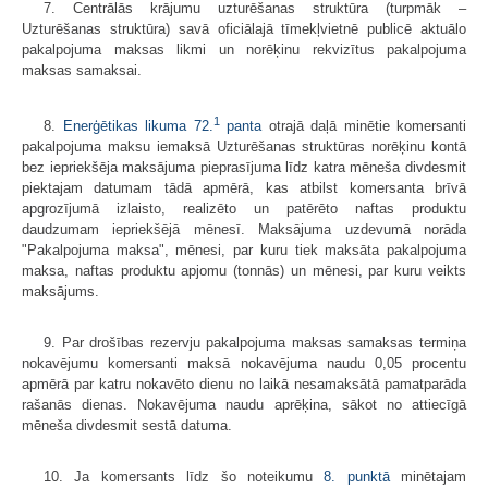
7. Centrālās krājumu uzturēšanas struktūra (turpmāk –
Uzturēšanas struktūra) savā oficiālajā tīmekļvietnē publicē aktuālo
pakalpojuma maksas likmi un norēķinu rekvizītus pakalpojuma
maksas samaksai.
1
8.
Enerģētikas likuma 72.
panta
otrajā daļā minētie komersanti
pakalpojuma maksu iemaksā Uzturēšanas struktūras norēķinu kontā
bez iepriekšēja maksājuma pieprasījuma līdz katra mēneša divdesmit
piektajam datumam tādā apmērā, kas atbilst komersanta brīvā
apgrozījumā izlaisto, realizēto un patērēto naftas produktu
daudzumam iepriekšējā mēnesī. Maksājuma uzdevumā norāda
"Pakalpojuma maksa", mēnesi, par kuru tiek maksāta pakalpojuma
maksa, naftas produktu apjomu (tonnās) un mēnesi, par kuru veikts
maksājums.
9. Par drošības rezervju pakalpojuma maksas samaksas termiņa
nokavējumu komersanti maksā nokavējuma naudu 0,05 procentu
apmērā par katru nokavēto dienu no laikā nesamaksātā pamatparāda
rašanās dienas. Nokavējuma naudu aprēķina, sākot no attiecīgā
mēneša divdesmit sestā datuma.
10. Ja komersants līdz šo noteikumu
8. punktā
minētajam