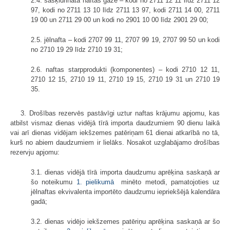
2.4. sašķidrinātā naftas gāze – kodi no 2711 12 11 līdz 2711 12
97, kodi no 2711 13 10 līdz 2711 13 97, kodi 2711 14 00, 2711
19 00 un 2711 29 00 un kodi no 2901 10 00 līdz 2901 29 00;
2.5. jēlnafta – kodi 2707 99 11, 2707 99 19, 2707 99 50 un kodi
no 2710 19 29 līdz 2710 19 31;
2.6. naftas starpprodukti (komponentes) – kodi 2710 12 11,
2710 12 15, 2710 19 11, 2710 19 15, 2710 19 31 un 2710 19
35.
3. Drošības rezervēs pastāvīgi uztur naftas krājumu apjomu, kas
atbilst vismaz dienas vidējā tīrā importa daudzumiem 90 dienu laikā
vai arī dienas vidējam iekšzemes patēriņam 61 dienai atkarībā no tā,
kurš no abiem daudzumiem ir lielāks. Nosakot uzglabājamo drošības
rezervju apjomu:
3.1. dienas vidējā tīrā importa daudzumu aprēķina saskaņā ar
šo noteikumu
1. pielikumā
minēto metodi, pamatojoties uz
jēlnaftas ekvivalenta importēto daudzumu iepriekšējā kalendāra
gadā;
3.2. dienas vidējo iekšzemes patēriņu aprēķina saskaņā ar šo