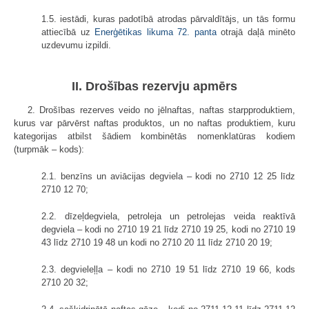
1.5. iestādi, kuras padotībā atrodas pārvaldītājs, un tās formu
attiecībā uz
Enerģētikas likuma 72. panta
otrajā daļā minēto
uzdevumu izpildi.
II. Drošības rezervju apmērs
2. Drošības rezerves veido no jēlnaftas, naftas starpproduktiem,
kurus var pārvērst naftas produktos, un no naftas produktiem, kuru
kategorijas atbilst šādiem kombinētās nomenklatūras kodiem
(turpmāk – kods):
2.1. benzīns un aviācijas degviela – kodi no 2710 12 25 līdz
2710 12 70;
2.2. dīzeļdegviela, petroleja un petrolejas veida reaktīvā
degviela – kodi no 2710 19 21 līdz 2710 19 25, kodi no 2710 19
43 līdz 2710 19 48 un kodi no 2710 20 11 līdz 2710 20 19;
2.3. degvieleļļa – kodi no 2710 19 51 līdz 2710 19 66, kods
2710 20 32;