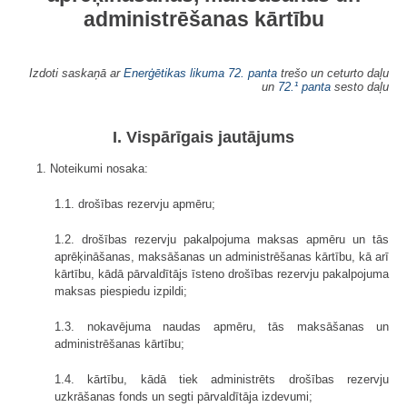
administrēšanas kārtību
Izdoti saskaņā ar
Enerģētikas likuma 72. panta
trešo un ceturto daļu
un
72.¹ panta
sesto daļu
I. Vispārīgais jautājums
1. Noteikumi nosaka:
1.1. drošības rezervju apmēru;
1.2. drošības rezervju pakalpojuma maksas apmēru un tās
aprēķināšanas, maksāšanas un administrēšanas kārtību, kā arī
kārtību, kādā pārvaldītājs īsteno drošības rezervju pakalpojuma
maksas piespiedu izpildi;
1.3. nokavējuma naudas apmēru, tās maksāšanas un
administrēšanas kārtību;
1.4. kārtību, kādā tiek administrēts drošības rezervju
uzkrāšanas fonds un segti pārvaldītāja izdevumi;