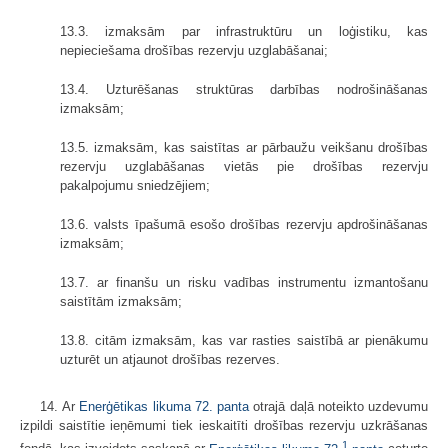
13.3. izmaksām par infrastruktūru un loģistiku, kas
nepieciešama drošības rezervju uzglabāšanai;
13.4. Uzturēšanas struktūras darbības nodrošināšanas
izmaksām;
13.5. izmaksām, kas saistītas ar pārbaužu veikšanu drošības
rezervju uzglabāšanas vietās pie drošības rezervju
pakalpojumu sniedzējiem;
13.6. valsts īpašumā esošo drošības rezervju apdrošināšanas
izmaksām;
13.7. ar finanšu un risku vadības instrumentu izmantošanu
saistītām izmaksām;
13.8. citām izmaksām, kas var rasties saistībā ar pienākumu
uzturēt un atjaunot drošības rezerves.
14. Ar
Enerģētikas likuma 72. panta
otrajā daļā noteikto uzdevumu
izpildi saistītie ieņēmumi tiek ieskaitīti drošības rezervju uzkrāšanas
1