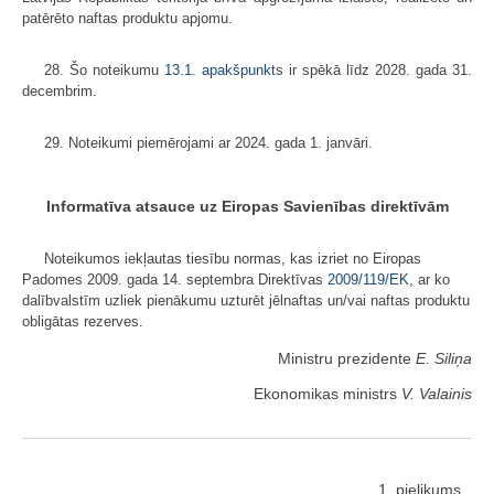
patērēto naftas produktu apjomu.
28. Šo noteikumu
13.1. apakšpunkt
s ir spēkā līdz 2028. gada 31.
decembrim.
29. Noteikumi piemērojami ar 2024. gada 1. janvāri.
Informatīva atsauce uz Eiropas Savienības direktīvām
Noteikumos iekļautas tiesību normas, kas izriet no Eiropas
Padomes 2009. gada 14. septembra Direktīvas
2009/119/EK
, ar ko
dalībvalstīm uzliek pienākumu uzturēt jēlnaftas un/vai naftas produktu
obligātas rezerves.
Ministru prezidente
E. Siliņa
Ekonomikas ministrs
V. Valainis
1. pielikums