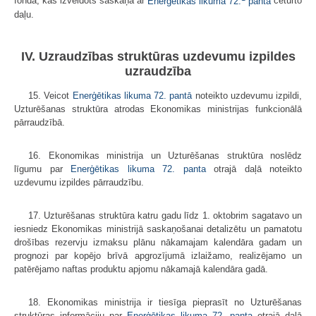
fondā, kas izveidots saskaņā ar
Enerģētikas likuma 72.
panta
ceturto
daļu.
IV. Uzraudzības struktūras uzdevumu izpildes
uzraudzība
15. Veicot
Enerģētikas likuma 72. pantā
noteikto uzdevumu izpildi,
Uzturēšanas struktūra atrodas Ekonomikas ministrijas funkcionālā
pārraudzībā.
16. Ekonomikas ministrija un Uzturēšanas struktūra noslēdz
līgumu par
Enerģētikas likuma 72. panta
otrajā daļā noteikto
uzdevumu izpildes pārraudzību.
17. Uzturēšanas struktūra katru gadu līdz 1. oktobrim sagatavo un
iesniedz Ekonomikas ministrijā saskaņošanai detalizētu un pamatotu
drošības rezervju izmaksu plānu nākamajam kalendāra gadam un
prognozi par kopējo brīvā apgrozījumā izlaižamo, realizējamo un
patērējamo naftas produktu apjomu nākamajā kalendāra gadā.
18. Ekonomikas ministrija ir tiesīga pieprasīt no Uzturēšanas
struktūras informāciju par
Enerģētikas likuma 72. panta
otrajā daļā