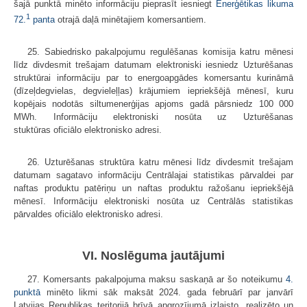
šajā punktā minēto informāciju pieprasīt iesniegt
Enerģētikas likuma
1
72.
panta
otrajā daļā minētajiem komersantiem.
25. Sabiedrisko pakalpojumu regulēšanas komisija katru mēnesi
līdz divdesmit trešajam datumam elektroniski iesniedz Uzturēšanas
struktūrai informāciju par to energoapgādes komersantu kurināmā
(dīzeļdegvielas, degvieleļļas) krājumiem iepriekšējā mēnesī, kuru
kopējais nodotās siltumenerģijas apjoms gadā pārsniedz 100 000
MWh. Informāciju elektroniski nosūta uz Uzturēšanas
stuktūras oficiālo elektronisko adresi.
26. Uzturēšanas struktūra katru mēnesi līdz divdesmit trešajam
datumam sagatavo informāciju Centrālajai statistikas pārvaldei par
naftas produktu patēriņu un naftas produktu ražošanu iepriekšējā
mēnesī. Informāciju elektroniski nosūta uz Centrālās statistikas
pārvaldes oficiālo elektronisko adresi.
VI. Noslēguma jautājumi
27. Komersants pakalpojuma maksu saskaņā ar šo noteikumu
4.
punktā
minēto likmi sāk maksāt 2024. gada februārī par janvārī
Latvijas Republikas teritorijā brīvā apgrozījumā izlaisto, realizēto un