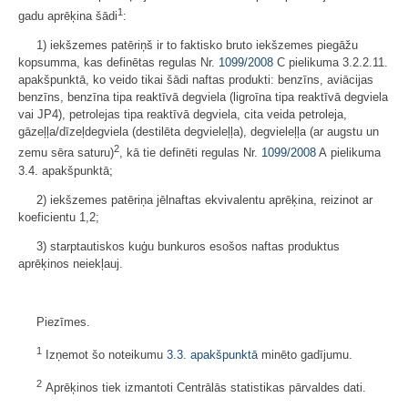
1
gadu aprēķina šādi
:
1) iekšzemes patēriņš ir to faktisko bruto iekšzemes piegāžu
kopsumma, kas definētas regulas Nr.
1099/2008
C pielikuma 3.2.2.11.
apakšpunktā, ko veido tikai šādi naftas produkti: benzīns, aviācijas
benzīns, benzīna tipa reaktīvā degviela (ligroīna tipa reaktīvā degviela
vai JP4), petrolejas tipa reaktīvā degviela, cita veida petroleja,
gāzeļļa/dīzeļdegviela (destilēta degvieleļļa), degvieleļļa (ar augstu un
2
zemu sēra saturu)
, kā tie definēti regulas Nr.
1099/2008
A pielikuma
3.4. apakšpunktā;
2) iekšzemes patēriņa jēlnaftas ekvivalentu aprēķina, reizinot ar
koeficientu 1,2;
3) starptautiskos kuģu bunkuros esošos naftas produktus
aprēķinos neiekļauj.
Piezīmes.
1
Izņemot šo noteikumu
3.3. apakšpunktā
minēto gadījumu.
2
Aprēķinos tiek izmantoti Centrālās statistikas pārvaldes dati.