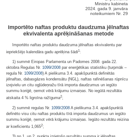
Ministru kabineta
2024. gada 9. janvāra
noteikumiem Nr. 29
Importēto naftas produktu daudzuma jēlnaftas
ekvivalenta aprēķināšanas metode
Importēto naftas produktu daudzuma jēlnaftas ekvivalentu par
1
iepriekšējo kalendāra gadu aprēķina šādi
:
1) summē Eiropas Parlamenta un Padomes 2008. gada 22.
oktobra Regulas Nr.
1099/2008
par enerģētikas statistiku (turpmāk –
regula Nr.
1099/2008
) A pielikuma 3.4. apakšpunktā definētās
jēlnaftas, dabasgāzes kondensātu (NGL), naftas rafinēšanas rūpnīcu
izejvielu un citu ogļūdeņražu tīrā importa daudzumus un iegūto
summu koriģē, ņemot vērā krājumu izmaiņas. No iegūtā rezultāta
2
atskaita 4 % ligroīna ražīguma
;
2) summē regulas Nr.
1099/2008
A pielikuma 3.4. apakšpunktā
definēto visu citu naftas produktu tīrā importa daudzumus un iegūto
summu koriģē, ņemot vērā krājumu izmaiņas. Iegūto rezultātu reizina
2
ar koeficientu 1,065
;
3) no 1. un 2. punkta izrietošo rezultātu summa ir jēlnaftas