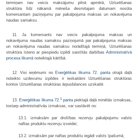
termiņam nav veicis maksājumu pilnā apmērā, Uzturēšanas
struktūra līdz nākamā mēneša desmitajam datumam nosūta
komersantam paziņojumu par pakalpojuma maksas un nokavējuma
naudas samaksu.
11. Ja komersants nav veicis pakalpojuma maksas un
nokavējuma naudas samaksu paziņojumā par pakalpojuma maksas
un nokavējuma naudas samaksu norādītajā termiņā, Uzturēšanas
struktūra īsteno ar piespiedu izpildi saistītās darbības
Administratīvā
procesa likumā
noteiktajā kārtībā.
12. Visi ieņēmumi no
Enerģētikas likuma 72. panta
otrajā daļā
noteikto uzdevumu izpildes ir ieskaitāmi Uzturēšanas struktūras
kontos Uzturēšanas struktūras ārpusbilances uzskaitē.
1
13.
Enerģētikas likuma 72.
panta
piektajā daļā minētās izmaksas,
tostarp administratīvās izmaksas, var sastāvēt no:
13.1. izmaksām par drošības rezervju pakalpojumu valsts
naftas produktu rezervju izveidei;
13.2. izmaksām par naftas produktu iegādi valsts īpašumā;