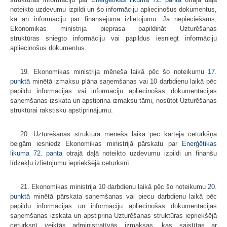
noteikto uzdevumu izpildi un šo informāciju apliecinošus dokumentus,
kā arī informāciju par finansējuma izlietojumu. Ja nepieciešams,
Ekonomikas ministrija pieprasa papildināt Uzturēšanas
struktūras sniegto informāciju vai papildus iesniegt informāciju
apliecinošus dokumentus.
19. Ekonomikas ministrija mēneša laikā pēc šo noteikumu
17.
punktā
minētā izmaksu plāna saņemšanas vai 10 darbdienu laikā pēc
papildu informācijas vai informāciju apliecinošas dokumentācijas
saņemšanas izskata un apstiprina izmaksu tāmi, nosūtot Uzturēšanas
struktūrai rakstisku apstiprinājumu.
20. Uzturēšanas struktūra mēneša laikā pēc kārtējā ceturkšņa
beigām iesniedz Ekonomikas ministrijā pārskatu par
Enerģētikas
likuma 72. panta
otrajā daļā noteikto uzdevumu izpildi un finanšu
līdzekļu izlietojumu iepriekšējā ceturksnī.
21. Ekonomikas ministrija 10 darbdienu laikā pēc šo noteikumu
20.
punktā
minētā pārskata saņemšanas vai piecu darbdienu laikā pēc
papildu informācijas un informāciju apliecinošas dokumentācijas
saņemšanas izskata un apstiprina Uzturēšanas struktūras iepriekšējā
ceturksnī veiktās administratīvās izmaksas, kas saistītas ar