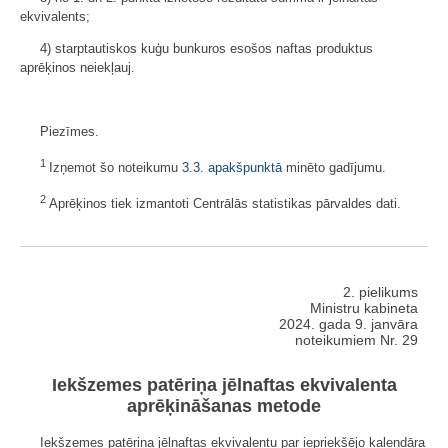
ekvivalents;
4) starptautiskos kuģu bunkuros esošos naftas produktus
aprēķinos neiekļauj.
Piezīmes.
1
Izņemot šo noteikumu
3.3. apakšpunktā
minēto gadījumu.
2
Aprēķinos tiek izmantoti Centrālās statistikas pārvaldes dati.
2. pielikums
Ministru kabineta
2024. gada 9. janvāra
noteikumiem Nr. 29
Iekšzemes patēriņa jēlnaftas ekvivalenta
aprēķināšanas metode
Iekšzemes patēriņa jēlnaftas ekvivalentu par iepriekšējo kalendāra