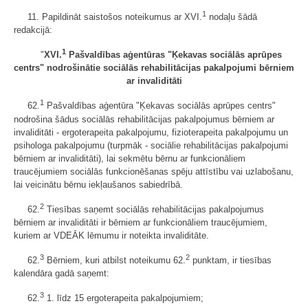
1
11. Papildināt saistošos noteikumus ar XVI.
nodaļu šādā
redakcijā:
1
"
XVI.
Pašvaldības aģentūras "Ķekavas sociālās aprūpes
centrs" nodrošinātie sociālās rehabilitācijas pakalpojumi bērniem
ar invaliditāti
1
62.
Pašvaldības aģentūra "Ķekavas sociālās aprūpes centrs"
nodrošina šādus sociālās rehabilitācijas pakalpojumus bērniem ar
invaliditāti - ergoterapeita pakalpojumu, fizioterapeita pakalpojumu un
psihologa pakalpojumu (turpmāk - sociālie rehabilitācijas pakalpojumi
bērniem ar invaliditāti), lai sekmētu bērnu ar funkcionāliem
traucējumiem sociālās funkcionēšanas spēju attīstību vai uzlabošanu,
lai veicinātu bērnu iekļaušanos sabiedrībā.
2
62.
Tiesības saņemt sociālās rehabilitācijas pakalpojumus
bērniem ar invaliditāti ir bērniem ar funkcionāliem traucējumiem,
kuriem ar VDEĀK lēmumu ir noteikta invaliditāte.
3
2
62.
Bērniem, kuri atbilst noteikumu 62.
punktam, ir tiesības
kalendāra gadā saņemt:
3
62.
1. līdz 15 ergoterapeita pakalpojumiem;