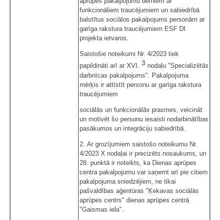
aprūpes pakalpojumu bērniem ar
funkcionāliem traucējumiem un sabiedrībā
balstītus sociālos pakalpojums personām ar
garīga rakstura traucējumiem ESF DI
projekta ietvaros.
Saistošie noteikumi Nr. 4/2023 tiek
3
papildināti arī ar XVI.
nodaļu "Specializētās
darbnīcas pakalpojums". Pakalpojuma
mērķis ir attīstīt personu ar garīga rakstura
traucējumiem
sociālās un funkcionālās prasmes, veicināt
un motivēt šo personu iesaisti nodarbinātības
pasākumos un integrāciju sabiedrībā.
2. Ar grozījumiem saistošo noteikumu Nr.
4/2023 X nodaļai ir precizēts nosaukums, un
28. punktā ir noteikts, ka Dienas aprūpes
centra pakalpojumu var saņemt arī pie citiem
pakalpojuma sniedzējiem, ne tikai
pašvaldības aģentūras "Ķekavas sociālās
aprūpes centrs" dienas aprūpes centrā
"Gaismas iela".