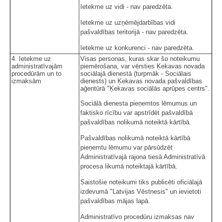
Ietekme uz vidi - nav paredzēta.
Ietekme uz uzņēmējdarbības vidi
pašvaldības teritorijā - nav paredzēta.
Ietekme uz konkurenci - nav paredzēta.
4. Ietekme uz
Visas personas, kuras skar šo noteikumu
administratīvajām
piemērošana, var vērsties Ķekavas novada
procedūrām un to
sociālajā dienestā (turpmāk - Sociālais
izmaksām
dienests) un Ķekavas novada pašvaldības
aģentūrā "Ķekavas sociālās aprūpes centrs".
Sociālā dienesta pieņemtos lēmumus un
faktisko rīcību var apstrīdēt pašvaldībā
pašvaldības nolikumā noteiktā kārtībā.
Pašvaldības nolikumā noteiktā kārtībā
pieņemtu lēmumu var pārsūdzēt
Administratīvajā rajona tiesā Administratīvā
procesa likumā noteiktajā kārtībā.
Saistošie noteikumi tiks publicēti oficiālajā
izdevumā "Latvijas Vēstnesis" un ievietoti
pašvaldības mājas lapā.
Administratīvo procedūru izmaksas nav