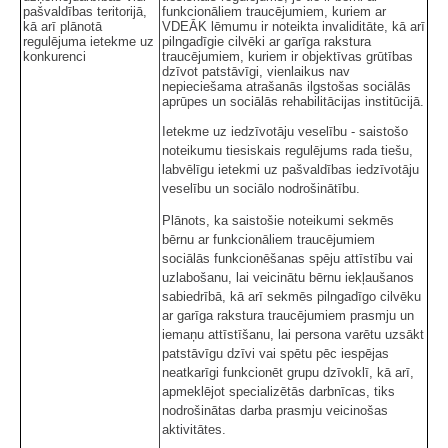
pašvaldības teritorijā,
funkcionāliem traucējumiem, kuriem ar
kā arī plānotā
VDEĀK lēmumu ir noteikta invaliditāte, kā arī
regulējuma ietekme uz
pilngadīgie cilvēki ar garīga rakstura
konkurenci
traucējumiem, kuriem ir objektīvas grūtības
dzīvot patstāvīgi, vienlaikus nav
nepieciešama atrašanās ilgstošas sociālās
aprūpes un sociālās rehabilitācijas institūcijā.
Ietekme uz iedzīvotāju veselību - saistošo
noteikumu tiesiskais regulējums rada tiešu,
labvēlīgu ietekmi uz pašvaldības iedzīvotāju
veselību un sociālo nodrošinātību.
Plānots, ka saistošie noteikumi sekmēs
bērnu ar funkcionāliem traucējumiem
sociālās funkcionēšanas spēju attīstību vai
uzlabošanu, lai veicinātu bērnu iekļaušanos
sabiedrībā, kā arī sekmēs pilngadīgo cilvēku
ar garīga rakstura traucējumiem prasmju un
iemaņu attīstīšanu, lai persona varētu uzsākt
patstāvīgu dzīvi vai spētu pēc iespējas
neatkarīgi funkcionēt grupu dzīvoklī, kā arī,
apmeklējot specializētās darbnīcas, tiks
nodrošinātas darba prasmju veicinošas
aktivitātes.