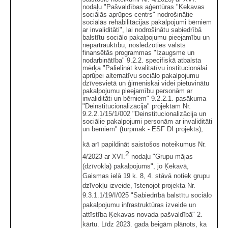
nodaļu "Pašvaldības aģentūras "Ķekavas
sociālās aprūpes centrs" nodrošinātie
sociālās rehabilitācijas pakalpojumi bērniem
ar invaliditāti", lai nodrošinātu sabiedrībā
balstītu sociālo pakalpojumu pieejamību un
nepārtrauktību, noslēdzoties valsts
finansētās programmas "Izaugsme un
nodarbinātība" 9.2.2. specifiskā atbalsta
mērķa "Palielināt kvalitatīvu institucionālai
aprūpei alternatīvu sociālo pakalpojumu
dzīvesvietā un ģimeniskai videi pietuvinātu
pakalpojumu pieejamību personām ar
invaliditāti un bērniem" 9.2.2.1. pasākuma
"Deinstitucionalizācija" projektam Nr.
9.2.2.1/15/1/002 "Deinstitucionalizācija un
sociālie pakalpojumi personām ar invaliditāti
un bērniem" (turpmāk - ESF DI projekts),
kā arī papildināt saistošos noteikumus Nr.
2
4/2023 ar XVI.
nodaļu "Grupu mājas
(dzīvokļa) pakalpojums", jo Ķekavā,
Gaismas ielā 19 k. 8, 4. stāvā notiek grupu
dzīvokļu izveide, īstenojot projekta Nr.
9.3.1.1/19/I/025 "Sabiedrībā balstītu sociālo
pakalpojumu infrastruktūras izveide un
attīstība Ķekavas novada pašvaldībā" 2.
kārtu. Līdz 2023. gada beigām plānots, ka