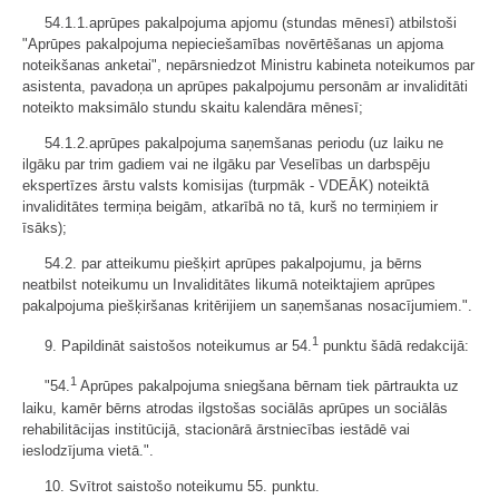
54.1.1.aprūpes pakalpojuma apjomu (stundas mēnesī) atbilstoši
"Aprūpes pakalpojuma nepieciešamības novērtēšanas un apjoma
noteikšanas anketai", nepārsniedzot Ministru kabineta noteikumos par
asistenta, pavadoņa un aprūpes pakalpojumu personām ar invaliditāti
noteikto maksimālo stundu skaitu kalendāra mēnesī;
54.1.2.aprūpes pakalpojuma saņemšanas periodu (uz laiku ne
ilgāku par trim gadiem vai ne ilgāku par Veselības un darbspēju
ekspertīzes ārstu valsts komisijas (turpmāk - VDEĀK) noteiktā
invaliditātes termiņa beigām, atkarībā no tā, kurš no termiņiem ir
īsāks);
54.2. par atteikumu piešķirt aprūpes pakalpojumu, ja bērns
neatbilst noteikumu un Invaliditātes likumā noteiktajiem aprūpes
pakalpojuma piešķiršanas kritērijiem un saņemšanas nosacījumiem.".
1
9. Papildināt saistošos noteikumus ar 54.
punktu šādā redakcijā:
1
"54.
Aprūpes pakalpojuma sniegšana bērnam tiek pārtraukta uz
laiku, kamēr bērns atrodas ilgstošas sociālās aprūpes un sociālās
rehabilitācijas institūcijā, stacionārā ārstniecības iestādē vai
ieslodzījuma vietā.".
10. Svītrot saistošo noteikumu 55. punktu.