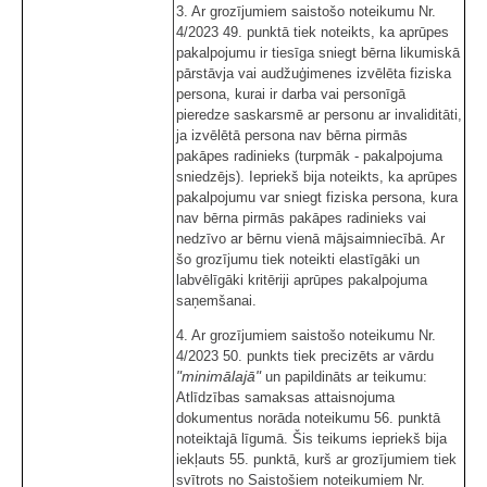
3. Ar grozījumiem saistošo noteikumu Nr.
4/2023 49. punktā tiek noteikts, ka aprūpes
pakalpojumu ir tiesīga sniegt bērna likumiskā
pārstāvja vai audžuģimenes izvēlēta fiziska
persona, kurai ir darba vai personīgā
pieredze saskarsmē ar personu ar invaliditāti,
ja izvēlētā persona nav bērna pirmās
pakāpes radinieks (turpmāk - pakalpojuma
sniedzējs). Iepriekš bija noteikts, ka aprūpes
pakalpojumu var sniegt fiziska persona, kura
nav bērna pirmās pakāpes radinieks vai
nedzīvo ar bērnu vienā mājsaimniecībā. Ar
šo grozījumu tiek noteikti elastīgāki un
labvēlīgāki kritēriji aprūpes pakalpojuma
saņemšanai.
4. Ar grozījumiem saistošo noteikumu Nr.
4/2023 50. punkts tiek precizēts ar vārdu
"minimālajā"
un papildināts ar teikumu:
Atlīdzības samaksas attaisnojuma
dokumentus norāda noteikumu 56. punktā
noteiktajā līgumā. Šis teikums iepriekš bija
iekļauts 55. punktā, kurš ar grozījumiem tiek
svītrots no Saistošiem noteikumiem Nr.