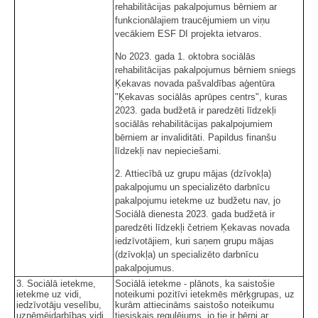
rehabilitācijas pakalpojumus bērniem ar
funkcionālajiem traucējumiem un viņu
vecākiem ESF DI projekta ietvaros.
No 2023. gada 1. oktobra sociālās
rehabilitācijas pakalpojumus bērniem sniegs
Ķekavas novada pašvaldības aģentūra
"Ķekavas sociālās aprūpes centrs", kuras
2023. gada budžetā ir paredzēti līdzekļi
sociālās rehabilitācijas pakalpojumiem
bērniem ar invaliditāti. Papildus finanšu
līdzekļi nav nepieciešami.
2. Attiecībā uz grupu mājas (dzīvokļa)
pakalpojumu un specializēto darbnīcu
pakalpojumu ietekme uz budžetu nav, jo
Sociālā dienesta 2023. gada budžetā ir
paredzēti līdzekļi četriem Ķekavas novada
iedzīvotājiem, kuri saņem grupu mājas
(dzīvokļa) un specializēto darbnīcu
pakalpojumus.
3. Sociālā ietekme,
Sociālā ietekme - plānots, ka saistošie
ietekme uz vidi,
noteikumi pozitīvi ietekmēs mērķgrupas, uz
iedzīvotāju veselību,
kurām attiecināms saistošo noteikumu
uzņēmējdarbības vidi
tiesiskais regulējums, jo tie ir bērni ar