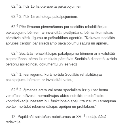
3
62.
2. līdz 15 fizioterapeita pakalpojumiem;
3
62.
3. līdz 15 psihologa pakalpojumiem.
4
62.
Pēc lēmuma pieņemšanas par sociālās rehabilitācijas
pakalpojumu bērniem ar invaliditāti piešķiršanu, bērna likumiskais
pārstāvis slēdz līgumu ar pašvaldības aģentūru "Ķekavas sociālās
aprūpes centrs" par sniedzamo pakalpojumu saturu un apmēru.
5
62.
Sociālās rehabilitācijas pakalpojumu bērniem ar invaliditāti
pieprasīšanai bērna likumiskais pārstāvis Sociālajā dienestā uzrāda
personu apliecinošu dokumentu un iesniedz:
5
62.
1. iesniegumu, kurā norāda Sociālās rehabilitācijas
pakalpojumu bērniem ar invaliditāti veidu;
5
62.
2. ģimenes ārsta vai ārsta speciālista izziņu par bērna
veselības stāvokli, normatīvajos aktos noteikto medicīnisko
kontrindikāciju neesamību, funkcionālo spēju traucējumu smaguma
pakāpi, norādot rekomendācijas aprūpei un profilaksei.".
2
12. Papildināt saistošos noteikumus ar XVI.
nodaļu šādā
redakcijā: