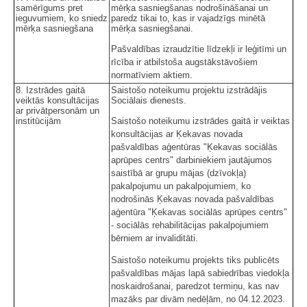
samērīgums pret
mērķa sasniegšanas nodrošināšanai un
ieguvumiem, ko sniedz
paredz tikai to, kas ir vajadzīgs minētā
mērķa sasniegšana
mērķa sasniegšanai.
Pašvaldības izraudzītie līdzekļi ir leģitīmi un
rīcība ir atbilstoša augstākstāvošiem
normatīviem aktiem.
8. Izstrādes gaitā
Saistošo noteikumu projektu izstrādājis
veiktās konsultācijas
Sociālais dienests.
ar privātpersonām un
institūcijām
Saistošo noteikumu izstrādes gaitā ir veiktas
konsultācijas ar Ķekavas novada
pašvaldības aģentūras "Ķekavas sociālās
aprūpes centrs" darbiniekiem jautājumos
saistībā ar grupu mājas (dzīvokļa)
pakalpojumu un pakalpojumiem, ko
nodrošinās Ķekavas novada pašvaldības
aģentūra "Ķekavas sociālās aprūpes centrs"
- sociālās rehabilitācijas pakalpojumiem
bērniem ar invaliditāti.
Saistošo noteikumu projekts tiks publicēts
pašvaldības mājas lapā sabiedrības viedokļa
noskaidrošanai, paredzot termiņu, kas nav
mazāks par divām nedēļām, no 04.12.2023.