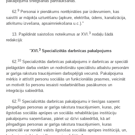
pakalpojuma sniegšanas pārtraukšanas.
9
62.
Personai ir pienākums norēķināties par izdevumiem, kas
saistīti ar mājokļa uzturēšanu (apkure, elektrība, ūdens, kanalizācija,
atkritumu izvešana, apsaimniekošana u.c.)."
3
13. Papildināt saistošos noteikumus ar XVI.
nodaļu šādā
redakcijā:
3
"
XVI.
Specializētās darbnīcas pakalpojums
10
62.
Specializētās darbnīcas pakalpojums ir darbnīcas ar speciāli
pielāgotām darba vietām un nodrošinātu speciālistu atbalstu personām
ar garīga rakstura traucējumiem darbspējīgā vecumā. Pakalpojuma
mērķis ir attīstīt personu sociālās un funkcionālās prasmes, veicināt
un motivēt šo personu iesaisti nodarbinātības pasākumos un
integrāciju sabiedrībā.
11
62.
Specializētās darbnīcas pakalpojumu ir tiesīgas saņemt
pilngadīgas personas ar garīga rakstura traucējumiem, kuras, pēc
ilgstošas sociālās aprūpes un sociālās rehabilitācijas institūciju
pakalpojumu saņemšanas, pāriet uz dzīvi sabiedrībā, kā arī
pilngadīgas personas ar garīga rakstura traucējumiem, kuras
potenciāli var nonākt valsts ilgstošas sociālās aprūpes institūcijā, un,