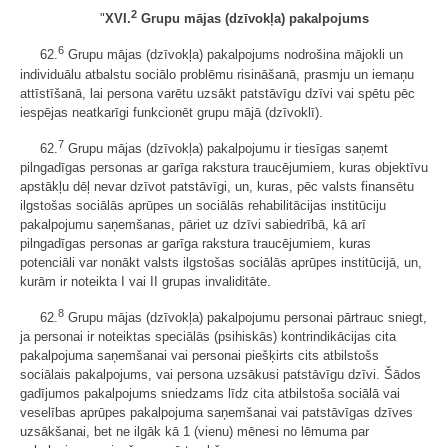
2
"
XVI.
Grupu mājas (dzīvokļa) pakalpojums
6
62.
Grupu mājas (dzīvokļa) pakalpojums nodrošina mājokli un
individuālu atbalstu sociālo problēmu risināšanā, prasmju un iemaņu
attīstīšanā, lai persona varētu uzsākt patstāvīgu dzīvi vai spētu pēc
iespējas neatkarīgi funkcionēt grupu mājā (dzīvoklī).
7
62.
Grupu mājas (dzīvokļa) pakalpojumu ir tiesīgas saņemt
pilngadīgas personas ar garīga rakstura traucējumiem, kuras objektīvu
apstākļu dēļ nevar dzīvot patstāvīgi, un, kuras, pēc valsts finansētu
ilgstošas sociālās aprūpes un sociālās rehabilitācijas institūciju
pakalpojumu saņemšanas, pāriet uz dzīvi sabiedrībā, kā arī
pilngadīgas personas ar garīga rakstura traucējumiem, kuras
potenciāli var nonākt valsts ilgstošas sociālās aprūpes institūcijā, un,
kurām ir noteikta I vai II grupas invaliditāte.
8
62.
Grupu mājas (dzīvokļa) pakalpojumu personai pārtrauc sniegt,
ja personai ir noteiktas speciālās (psihiskās) kontrindikācijas cita
pakalpojuma saņemšanai vai personai piešķirts cits atbilstošs
sociālais pakalpojums, vai persona uzsākusi patstāvīgu dzīvi. Šādos
gadījumos pakalpojums sniedzams līdz cita atbilstoša sociālā vai
veselības aprūpes pakalpojuma saņemšanai vai patstāvīgas dzīves
uzsākšanai, bet ne ilgāk kā 1 (vienu) mēnesi no lēmuma par