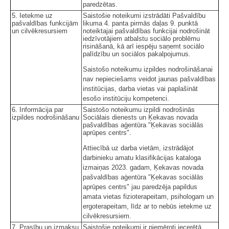
paredzētas.
5. Ietekme uz
Saistošie noteikumi izstrādāti Pašvaldību
pašvaldības funkcijām
likuma 4. panta pirmās daļas 9. punktā
un cilvēkresursiem
noteiktajai pašvaldības funkcijai nodrošināt
iedzīvotājiem atbalstu sociālo problēmu
risināšanā, kā arī iespēju saņemt sociālo
palīdzību un sociālos pakalpojumus.
Saistošo noteikumu izpildes nodrošināšanai
nav nepieciešams veidot jaunas pašvaldības
institūcijas, darba vietas vai paplašināt
esošo institūciju kompetenci.
6. Informācija par
Saistošo noteikumu izpildi nodrošinās
izpildes nodrošināšanu
Sociālais dienests un Ķekavas novada
pašvaldības aģentūra "Ķekavas sociālās
aprūpes centrs".
Attiecībā uz darba vietām, izstrādājot
darbinieku amatu klasifikācijas kataloga
izmaiņas 2023. gadam, Ķekavas novada
pašvaldības aģentūra "Ķekavas sociālās
aprūpes centrs" jau paredzēja papildus
amata vietas fizioterapeitam, psihologam un
ergoterapeitam, līdz ar to nebūs ietekme uz
cilvēkresursiem.
7. Prasību un izmaksu
Saistošie noteikumi ir piemēroti iecerētā