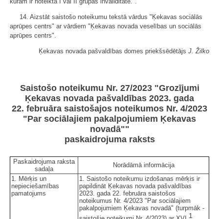
kurām ir noteikta I vai II grupas invaliditāte.".
14. Aizstāt saistošo noteikumu tekstā vārdus "Ķekavas sociālās
aprūpes centrs" ar vārdiem "Ķekavas novada veselības un sociālās
aprūpes centrs".
Ķekavas novada pašvaldības domes priekšsēdētājs
J. Žilko
Saistošo noteikumu Nr. 27/2023 "Grozījumi
Ķekavas novada pašvaldības 2023. gada
22. februāra saistošajos noteikumos Nr. 4/2023
"Par sociālajiem pakalpojumiem Ķekavas
novadā""
paskaidrojuma raksts
Paskaidrojuma raksta
Norādāmā informācija
sadaļa
1. Mērķis un
1. Saistošo noteikumu izdošanas mērķis ir
nepieciešamības
papildināt Ķekavas novada pašvaldības
pamatojums
2023. gada 22. februāra saistošos
noteikumus Nr. 4/2023 "Par sociālajiem
pakalpojumiem Ķekavas novadā" (turpmāk -
1
saistošie noteikumi Nr. 4/2023) ar XVI.