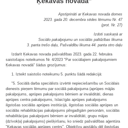
Ķekavas novadā"
Apstiprināti ar Ķekavas novada domes
2023. gada 20. decembra sēdes lēmumu Nr. 47
(prot. Nr. 27)
Izdoti saskaņā ar
Sociālo pakalpojumu un sociālās palīdzības likuma
3. panta trešo daļu, Pašvaldību likuma 44. panta otro daļu
Izdarīt Ķekavas novada pašvaldības 2023. gada 22. februāra
saistošajos noteikumos Nr. 4/2023 "Par sociālajiem pakalpojumiem
Ķekavas novadā" šādus grozījumus:
1. Izteikt saistošo noteikumu 5. punktu šādā redakcijā:
"5. Sociālā darba speciālists izvērtē nepieciešamību un Sociālais
dienests pieņem lēmumu par sociālā pakalpojuma (aprūpes mājās
pakalpojums, aprūpes pakalpojums bērniem ar invaliditāti, dienas
aprūpes centra pakalpojums, īslaicīgās aprūpes pakalpojums
ilgstošas sociālās aprūpes institūcijā, ilgstošas sociālās aprūpes un
sociālās rehabilitācijas pakalpojums pilngadīgām personām, sociālās
rehabilitācijas pakalpojumi bērniem ar invaliditāti, grupu mājas
(dzīvokļa) pakalpojums) piešķiršanu, ko sniedz pašvaldības aģentūra
"Ķekavas sociālās aprūpes centrs". Objektīvu apstākļu dēļ ilgstošas