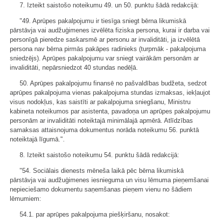
7. Izteikt saistošo noteikumu 49. un 50. punktu šādā redakcijā:
"49. Aprūpes pakalpojumu ir tiesīga sniegt bērna likumiskā
pārstāvja vai audžuģimenes izvēlēta fiziska persona, kurai ir darba vai
personīgā pieredze saskarsmē ar personu ar invaliditāti, ja izvēlētā
persona nav bērna pirmās pakāpes radinieks (turpmāk - pakalpojuma
sniedzējs). Aprūpes pakalpojumu var sniegt vairākām personām ar
invaliditāti, nepārsniedzot 40 stundas nedēļā.
50. Aprūpes pakalpojumu finansē no pašvaldības budžeta, sedzot
aprūpes pakalpojuma vienas pakalpojuma stundas izmaksas, iekļaujot
visus nodokļus, kas saistīti ar pakalpojuma sniegšanu, Ministru
kabineta noteikumos par asistenta, pavadoņa un aprūpes pakalpojumu
personām ar invaliditāti noteiktajā minimālajā apmērā. Atlīdzības
samaksas attaisnojuma dokumentus norāda noteikumu 56. punktā
noteiktajā līgumā.".
8. Izteikt saistošo noteikumu 54. punktu šādā redakcijā:
"54. Sociālais dienests mēneša laikā pēc bērna likumiskā
pārstāvja vai audžuģimenes iesnieguma un visu lēmuma pieņemšanai
nepieciešamo dokumentu saņemšanas pieņem vienu no šādiem
lēmumiem:
54.1. par aprūpes pakalpojuma piešķiršanu, nosakot: