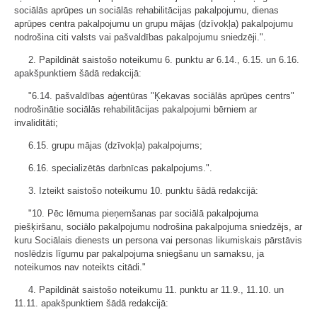
sociālās aprūpes un sociālās rehabilitācijas pakalpojumu, dienas
aprūpes centra pakalpojumu un grupu mājas (dzīvokļa) pakalpojumu
nodrošina citi valsts vai pašvaldības pakalpojumu sniedzēji.".
2. Papildināt saistošo noteikumu 6. punktu ar 6.14., 6.15. un 6.16.
apakšpunktiem šādā redakcijā:
"6.14. pašvaldības aģentūras "Ķekavas sociālās aprūpes centrs"
nodrošinātie sociālās rehabilitācijas pakalpojumi bērniem ar
invaliditāti;
6.15. grupu mājas (dzīvokļa) pakalpojums;
6.16. specializētās darbnīcas pakalpojums.".
3. Izteikt saistošo noteikumu 10. punktu šādā redakcijā:
"10. Pēc lēmuma pieņemšanas par sociālā pakalpojuma
piešķiršanu, sociālo pakalpojumu nodrošina pakalpojuma sniedzējs, ar
kuru Sociālais dienests un persona vai personas likumiskais pārstāvis
noslēdzis līgumu par pakalpojuma sniegšanu un samaksu, ja
noteikumos nav noteikts citādi."
4. Papildināt saistošo noteikumu 11. punktu ar 11.9., 11.10. un
11.11. apakšpunktiem šādā redakcijā: