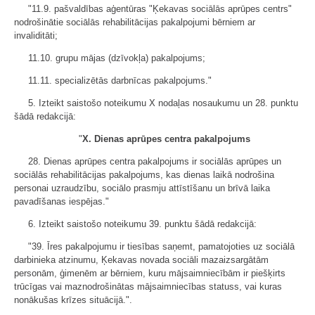
"11.9. pašvaldības aģentūras "Ķekavas sociālās aprūpes centrs"
nodrošinātie sociālās rehabilitācijas pakalpojumi bērniem ar
invaliditāti;
11.10. grupu mājas (dzīvokļa) pakalpojums;
11.11. specializētās darbnīcas pakalpojums."
5. Izteikt saistošo noteikumu X nodaļas nosaukumu un 28. punktu
šādā redakcijā:
"
X. Dienas aprūpes centra pakalpojums
28. Dienas aprūpes centra pakalpojums ir sociālās aprūpes un
sociālās rehabilitācijas pakalpojums, kas dienas laikā nodrošina
personai uzraudzību, sociālo prasmju attīstīšanu un brīvā laika
pavadīšanas iespējas."
6. Izteikt saistošo noteikumu 39. punktu šādā redakcijā:
"39. Īres pakalpojumu ir tiesības saņemt, pamatojoties uz sociālā
darbinieka atzinumu, Ķekavas novada sociāli mazaizsargātām
personām, ģimenēm ar bērniem, kuru mājsaimniecībām ir piešķirts
trūcīgas vai maznodrošinātas mājsaimniecības statuss, vai kuras
nonākušas krīzes situācijā.".