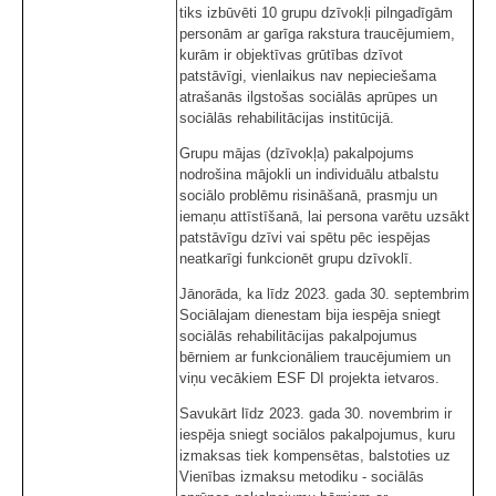
tiks izbūvēti 10 grupu dzīvokļi pilngadīgām
personām ar garīga rakstura traucējumiem,
kurām ir objektīvas grūtības dzīvot
patstāvīgi, vienlaikus nav nepieciešama
atrašanās ilgstošas sociālās aprūpes un
sociālās rehabilitācijas institūcijā.
Grupu mājas (dzīvokļa) pakalpojums
nodrošina mājokli un individuālu atbalstu
sociālo problēmu risināšanā, prasmju un
iemaņu attīstīšanā, lai persona varētu uzsākt
patstāvīgu dzīvi vai spētu pēc iespējas
neatkarīgi funkcionēt grupu dzīvoklī.
Jānorāda, ka līdz 2023. gada 30. septembrim
Sociālajam dienestam bija iespēja sniegt
sociālās rehabilitācijas pakalpojumus
bērniem ar funkcionāliem traucējumiem un
viņu vecākiem ESF DI projekta ietvaros.
Savukārt līdz 2023. gada 30. novembrim ir
iespēja sniegt sociālos pakalpojumus, kuru
izmaksas tiek kompensētas, balstoties uz
Vienības izmaksu metodiku - sociālās