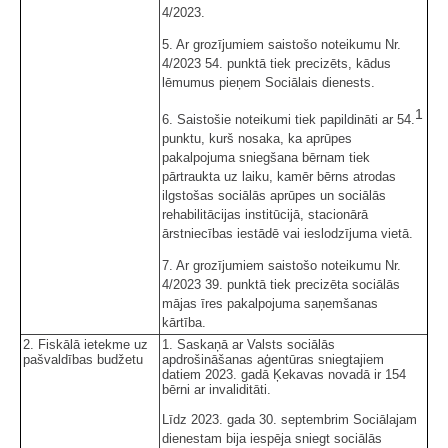
4/2023.
5. Ar grozījumiem saistošo noteikumu Nr.
4/2023 54. punktā tiek precizēts, kādus
lēmumus pieņem Sociālais dienests.
1
6. Saistošie noteikumi tiek papildināti ar 54.
punktu, kurš nosaka, ka aprūpes
pakalpojuma sniegšana bērnam tiek
pārtraukta uz laiku, kamēr bērns atrodas
ilgstošas sociālās aprūpes un sociālās
rehabilitācijas institūcijā, stacionārā
ārstniecības iestādē vai ieslodzījuma vietā.
7. Ar grozījumiem saistošo noteikumu Nr.
4/2023 39. punktā tiek precizēta sociālās
mājas īres pakalpojuma saņemšanas
kārtība.
2. Fiskālā ietekme uz
1. Saskaņā ar Valsts sociālās
pašvaldības budžetu
apdrošināšanas aģentūras sniegtajiem
datiem 2023. gadā Ķekavas novadā ir 154
bērni ar invaliditāti.
Līdz 2023. gada 30. septembrim Sociālajam
dienestam bija iespēja sniegt sociālās