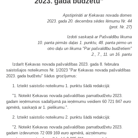
2023. gada budžetu"
Apstiprināti ar Ķekavas novada domes
2023. gada 20. decembra sēdes lēmumu Nr. 44
(prot. Nr. 27)
Izdoti saskaņā ar Pašvaldību likuma
10. panta pirmās daļas 1. punktu, 48. panta pirmo un
otro daļu un likuma "Par pašvaldību budžetiem"
2., 7., 11. un 16. pantu
Izdarīt Ķekavas novada pašvaldības 2023. gada 8. februāra
saistošajos noteikumos Nr. 1/2023 "Par Ķekavas novada pašvaldības
2023. gada budžetu" šādus grozījumus:
1. Izteikt saistošo noteikumu 1. punktu šādā redakcijā:
"1. Noteikt Ķekavas novada pašvaldības pamatbudžetu 2023.
gadam ieņēmumos sadalījumā pa ieņēmumu veidiem 60 721 847
euro
apmērā, saskaņā ar 1. pielikumu.".
2. Izteikt saistošo noteikumu 2. punktu šādā redakcijā:
"2. Noteikt Ķekavas novada pašvaldības pamatbudžetu 2023.
gadam izdevumos 72 009 169
euro
apmērā, aizņēmumu