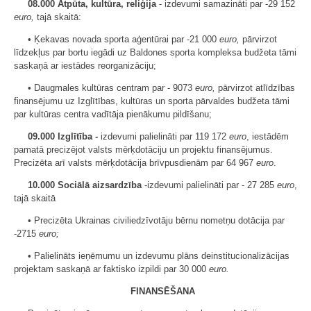
08.000 Atpūta, kultūra, reliģija
- izdevumi samazināti par -29 152
euro,
tajā skaitā:
• Ķekavas novada sporta aģentūrai par -21 000
euro,
pārvirzot
līdzekļus par bortu iegādi uz Baldones sporta kompleksa budžeta tāmi
saskaņā ar iestādes reorganizāciju;
• Daugmales kultūras centram par - 9073
euro,
pārvirzot atlīdzības
finansējumu uz Izglītības, kultūras un sporta pārvaldes budžeta tāmi
par kultūras centra vadītāja pienākumu pildīšanu;
09.000 Izglītība -
izdevumi palielināti par 119 172
euro
, iestādēm
pamatā precizējot valsts mērķdotāciju un projektu finansējumus.
Precizēta arī valsts mērķdotācija brīvpusdienām par 64 967
euro
.
10.000 Sociālā aizsardzība
-izdevumi palielināti par - 27 285
euro
,
tajā skaitā
• Precizēta Ukrainas civiliedzīvotāju bērnu nometņu dotācija par
-2715
euro;
• Palielināts ieņēmumu un izdevumu plāns deinstitucionalizācijas
projektam saskaņā ar faktisko izpildi par 30 000
euro.
FINANSĒŠANA