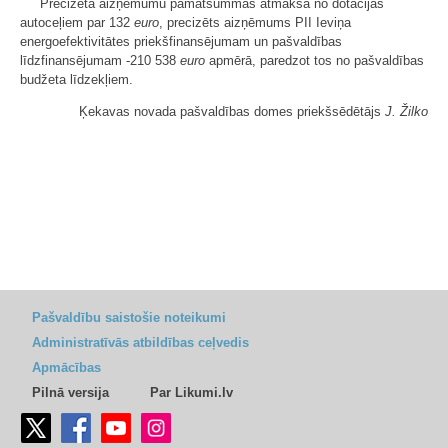
Precizēta aizņēmumu pamatsummas atmaksa no dotācijas
autoceļiem par 132
euro
, precizēts aizņēmums PII Ieviņa
energoefektivitātes priekšfinansējumam un pašvaldības
līdzfinansējumam -210 538
euro
apmērā, paredzot tos no pašvaldības
budžeta līdzekļiem.
Ķekavas novada pašvaldības domes priekšsēdētājs
J. Žilko
Pašvaldību saistošie noteikumi
Administratīvās atbildības ceļvedis
Apmācības
Pilnā versija
Par Likumi.lv