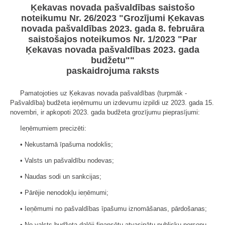
Ķekavas novada pašvaldības saistošo
noteikumu Nr. 26/2023 "Grozījumi Ķekavas
novada pašvaldības 2023. gada 8. februāra
saistošajos noteikumos Nr. 1/2023 "Par
Ķekavas novada pašvaldības 2023. gada
budžetu""
paskaidrojuma raksts
Pamatojoties uz Ķekavas novada pašvaldības (turpmāk -
Pašvaldība) budžeta ieņēmumu un izdevumu izpildi uz 2023. gada 15.
novembri, ir apkopoti 2023. gada budžeta grozījumu pieprasījumi:
Ieņēmumiem precizēti:
• Nekustamā īpašuma nodoklis;
• Valsts un pašvaldību nodevas;
• Naudas sodi un sankcijas;
• Pārējie nenodokļu ieņēmumi;
• Ieņēmumi no pašvaldības īpašumu iznomāšanas, pārdošanas;
• No valsts budžeta daļēji finansētu atvasinātu publisku personu