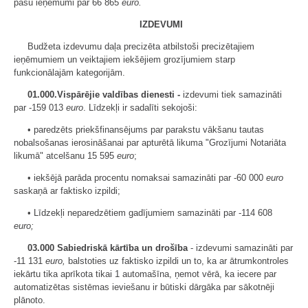
pašu ieņēmumi par 66 865
euro.
IZDEVUMI
Budžeta izdevumu daļa precizēta atbilstoši precizētajiem
ieņēmumiem un veiktajiem iekšējiem grozījumiem starp
funkcionālajām kategorijām.
01.000.Vispārējie valdības dienesti -
izdevumi tiek samazināti
par -159 013
euro
. Līdzekļi ir sadalīti sekojoši:
• paredzēts priekšfinansējums par parakstu vākšanu tautas
nobalsošanas ierosināšanai par apturētā likuma "Grozījumi Notariāta
likumā" atcelšanu 15 595
euro
;
• iekšējā parāda procentu nomaksai samazināti par -60 000
euro
saskaņā ar faktisko izpildi;
• Līdzekļi neparedzētiem gadījumiem samazināti par -114 608
euro;
03.000 Sabiedriskā kārtība un drošība
- izdevumi samazināti par
-11 131
euro,
balstoties uz faktisko izpildi un to, ka ar ātrumkontroles
iekārtu tika aprīkota tikai 1 automašīna, ņemot vērā, ka iecere par
automatizētas sistēmas ieviešanu ir būtiski dārgāka par sākotnēji
plānoto.