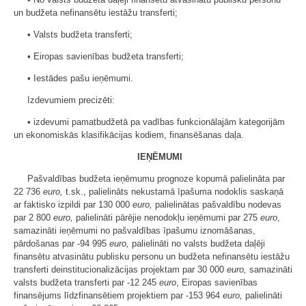
un budžeta nefinansētu iestāžu transferti;
• Valsts budžeta transferti;
• Eiropas savienības budžeta transferti;
• Iestādes pašu ieņēmumi.
Izdevumiem precizēti:
• izdevumi pamatbudžetā pa vadības funkcionālajām kategorijām
un ekonomiskās klasifikācijas kodiem, finansēšanas daļa.
IEŅĒMUMI
Pašvaldības budžeta ieņēmumu prognoze kopumā palielināta par
22 736
euro,
t.sk., palielināts nekustamā īpašuma nodoklis saskaņā
ar faktisko izpildi par 130 000
euro,
palielinātas pašvaldību nodevas
par 2 800
euro,
palielināti pārējie nenodokļu ieņēmumi par 275
euro
,
samazināti ieņēmumi no pašvaldības īpašumu iznomāšanas,
pārdošanas par -94 995
euro,
palielināti no valsts budžeta daļēji
finansētu atvasinātu publisku personu un budžeta nefinansētu iestāžu
transferti deinstitucionalizācijas projektam par 30 000
euro,
samazināti
valsts budžeta transferti par -12 245
euro
, Eiropas savienības
finansējums līdzfinansētiem projektiem par -153 964
euro,
palielināti