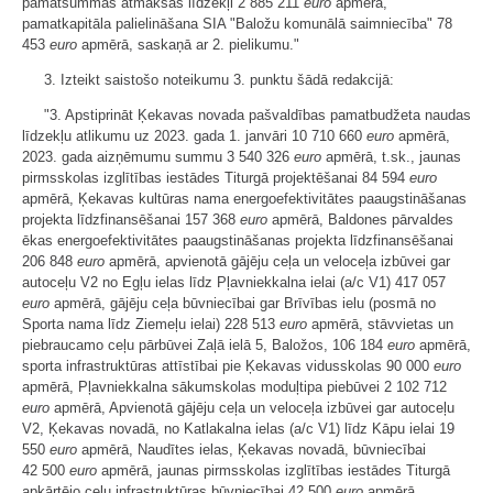
pamatsummas atmaksas līdzekļi 2 885 211
euro
apmērā,
pamatkapitāla palielināšana SIA "Baložu komunālā saimniecība" 78
453
euro
apmērā, saskaņā ar 2. pielikumu."
3. Izteikt saistošo noteikumu 3. punktu šādā redakcijā:
"3. Apstiprināt Ķekavas novada pašvaldības pamatbudžeta naudas
līdzekļu atlikumu uz 2023. gada 1. janvāri 10 710 660
euro
apmērā,
2023. gada aizņēmumu summu 3 540 326
euro
apmērā, t.sk., jaunas
pirmsskolas izglītības iestādes Titurgā projektēšanai 84 594
euro
apmērā, Ķekavas kultūras nama energoefektivitātes paaugstināšanas
projekta līdzfinansēšanai 157 368
euro
apmērā, Baldones pārvaldes
ēkas energoefektivitātes paaugstināšanas projekta līdzfinansēšanai
206 848
euro
apmērā, apvienotā gājēju ceļa un veloceļa izbūvei gar
autoceļu V2 no Egļu ielas līdz Pļavniekkalna ielai (a/c V1) 417 057
euro
apmērā, gājēju ceļa būvniecībai gar Brīvības ielu (posmā no
Sporta nama līdz Ziemeļu ielai) 228 513
euro
apmērā, stāvvietas un
piebraucamo ceļu pārbūvei Zaļā ielā 5, Baložos, 106 184
euro
apmērā,
sporta infrastruktūras attīstībai pie Ķekavas vidusskolas 90 000
euro
apmērā, Pļavniekkalna sākumskolas moduļtipa piebūvei 2 102 712
euro
apmērā, Apvienotā gājēju ceļa un veloceļa izbūvei gar autoceļu
V2, Ķekavas novadā, no Katlakalna ielas (a/c V1) līdz Kāpu ielai 19
550
euro
apmērā, Naudītes ielas, Ķekavas novadā, būvniecībai
42 500
euro
apmērā, jaunas pirmsskolas izglītības iestādes Titurgā
apkārtējo ceļu infrastruktūras būvniecībai 42 500
euro
apmērā,