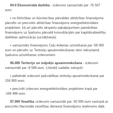
04.0 Ekonomiskā darbība
- izdevumi samazināti par -76 507
euro
:
• no Attīstības un būvniecības pārvaldes atlīdzības finansējuma
pārcelts un precizēts atlīdzības finansējums energoefektivitātes
projektiem, kā arī pārcelts ekspertu pakalpojumiem paredzētais
finansējums uz Īpašumu pārvaldi konsultācijām par kapitālsabiedrību
darbības optimizāciju (uzsākšanai);
• samazināts finansējums Ceļu ikdienas uzturēšanai par -58 000
euro
un pārcelts uz Teritoriju apsaimniekošanas tāmi nekustamā
īpašuma uzturēšanas izdevumiem.
06.000 Teritoriju un mājokļu apsaimniekošana
- izdevumi
samazināti par -8 588
euro
. Līdzekļi sadalās sekojoši:
• palielināti izdevumi pašvaldības teritoriju apsaimniekošanai par
159 900
euro;
• precizēti izdevumi energoefektivitātes projektiem kopā par
-168 488
euro.
07.000 Veselība -
izdevumi samazināti par -50 000
euro
saskaņā ar
precizēto Nacionālā veselības dienesta finansējumu ieņēmumu daļā.