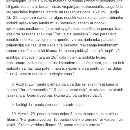
piemērojami, ja šajā punktā minētās personas (izņemot personas līdz
19 gadu vecumam, kuras mācās vispārējās, profesionālās, augstākās
vai speciālās izglītības iestādē un taksācijas gada laikā no 1. jūnija
līdz 31. augustam saņem ar algas nodokli vai sezonas laukstrādnieku
nodokli apliekamus ienākumus) patstāvīgi saņem ar nodokli
apliekamos ienākumus (izņemot apgādnieka zaudējuma pensiju, kas
piešķirta saskaņā ar likumu "Par valsts pensijām"), kas pārsniedz
noteikto nodokļa atvieglojuma apmēru, vai bezdarbnieka pabalstu
(stipendiju) vai tās uztur kāda cita persona. Maksātāja ienākumiem,
kuriem piemērojama šā likuma 15. panta piektajā, sestajā, septītajā,
2
astotajā, divpadsmitajā un 19.
daļā noteiktā nodokļa likme,
ienākumam pielīdzināmiem aizdevumiem un ienākumam, par kuru tiek
maksāta samazinātā patentmaksa, nepiemēro šā panta pirmās daļas
1. un 4. punktā noteiktos atvieglojumus."
1
8. Aizstāt 16.
panta piektajā daļā vārdus un skaitli "saskaņā ar
likuma "Par grāmatvedību" 13. panta sesto daļu" ar vārdiem un skaitli
"saskaņā ar Grāmatvedības likuma 23. panta trešo daļu".
9. Izslēgt 17. panta divdesmit ceturto daļu.
10. Aizstāt 29. panta pirmās daļas 3. punktā vārdus un skaitļus
"likuma "Par grāmatvedību" 10. pantā noteikto termiņu" ar vārdiem un
skaitli "Grāmatvedības likuma 28. pantā noteikto termiņu".