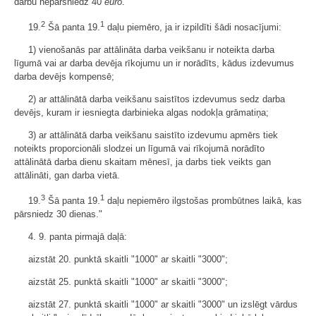
darbu nepārsniedz 40
euro
.
2
1
19.
Šā panta 19.
daļu piemēro, ja ir izpildīti šādi nosacījumi:
1) vienošanās par attālināta darba veikšanu ir noteikta darba
līgumā vai ar darba devēja rīkojumu un ir norādīts, kādus izdevumus
darba devējs kompensē;
2) ar attālinātā darba veikšanu saistītos izdevumus sedz darba
devējs, kuram ir iesniegta darbinieka algas nodokļa grāmatiņa;
3) ar attālinātā darba veikšanu saistīto izdevumu apmērs tiek
noteikts proporcionāli slodzei un līgumā vai rīkojumā norādīto
attālinātā darba dienu skaitam mēnesī, ja darbs tiek veikts gan
attālināti, gan darba vietā.
3
1
19.
Šā panta 19.
daļu nepiemēro ilgstošas prombūtnes laikā, kas
pārsniedz 30 dienas."
4. 9. panta pirmajā daļā:
aizstāt 20. punktā skaitli "1000" ar skaitli "3000";
aizstāt 25. punktā skaitli "1000" ar skaitli "3000";
aizstāt 27. punktā skaitli "1000" ar skaitli "3000" un izslēgt vārdus