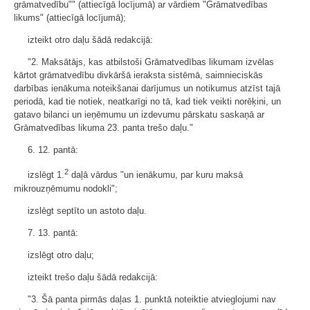
grāmatvedību"" (attiecīgā locījumā) ar vārdiem "Grāmatvedības
likums" (attiecīgā locījumā);
izteikt otro daļu šādā redakcijā:
"2. Maksātājs, kas atbilstoši Grāmatvedības likumam izvēlas
kārtot grāmatvedību divkāršā ieraksta sistēmā, saimnieciskās
darbības ienākuma noteikšanai darījumus un notikumus atzīst tajā
periodā, kad tie notiek, neatkarīgi no tā, kad tiek veikti norēķini, un
gatavo bilanci un ieņēmumu un izdevumu pārskatu saskaņā ar
Grāmatvedības likuma 23. panta trešo daļu."
6. 12. pantā:
2
izslēgt 1.
daļā vārdus "un ienākumu, par kuru maksā
mikrouzņēmumu nodokli";
izslēgt septīto un astoto daļu.
7. 13. pantā:
izslēgt otro daļu;
izteikt trešo daļu šādā redakcijā:
"3. Šā panta pirmās daļas 1. punktā noteiktie atvieglojumi nav