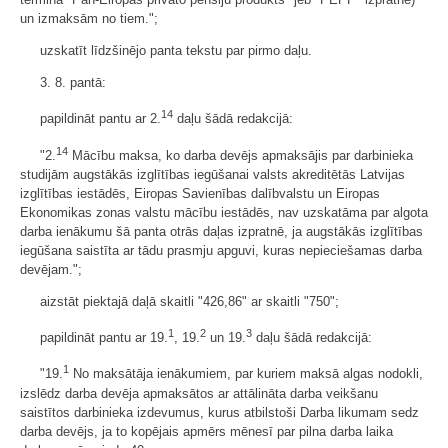
un izmaksām no tiem.";
uzskatīt līdzšinējo panta tekstu par pirmo daļu.
3. 8. pantā:
14
papildināt pantu ar 2.
daļu šādā redakcijā:
14
"2.
Mācību maksa, ko darba devējs apmaksājis par darbinieka
studijām augstākās izglītības iegūšanai valsts akreditētās Latvijas
izglītības iestādēs, Eiropas Savienības dalībvalstu un Eiropas
Ekonomikas zonas valstu mācību iestādēs, nav uzskatāma par algota
darba ienākumu šā panta otrās daļas izpratnē, ja augstākās izglītības
iegūšana saistīta ar tādu prasmju apguvi, kuras nepieciešamas darba
devējam.";
aizstāt piektajā daļā skaitli "426,86" ar skaitli "750";
1
2
3
papildināt pantu ar 19.
, 19.
un 19.
daļu šādā redakcijā:
1
"19.
No maksātāja ienākumiem, par kuriem maksā algas nodokli,
izslēdz darba devēja apmaksātos ar attālināta darba veikšanu
saistītos darbinieka izdevumus, kurus atbilstoši Darba likumam sedz
darba devējs, ja to kopējais apmērs mēnesī par pilna darba laika