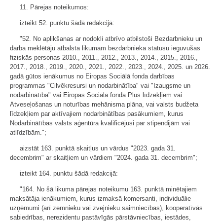
11. Pārejas noteikumos:
izteikt 52. punktu šādā redakcijā:
"52. No aplikšanas ar nodokli atbrīvo atbilstoši Bezdarbnieku un
darba meklētāju atbalsta likumam bezdarbnieka statusu ieguvušas
fiziskās personas 2010., 2011., 2012., 2013., 2014., 2015., 2016.,
2017., 2018., 2019., 2020., 2021., 2022., 2023., 2024., 2025. un 2026.
gadā gūtos ienākumus no Eiropas Sociālā fonda darbības
programmas "Cilvēkresursi un nodarbinātība" vai "Izaugsme un
nodarbinātība" vai Eiropas Sociālā fonda Plus līdzekļiem vai
Atveseļošanas un noturības mehānisma plāna, vai valsts budžeta
līdzekļiem par aktīvajiem nodarbinātības pasākumiem, kurus
Nodarbinātības valsts aģentūra kvalificējusi par stipendijām vai
atlīdzībām.";
aizstāt 163. punktā skaitļus un vārdus "2023. gada 31.
decembrim" ar skaitļiem un vārdiem "2024. gada 31. decembrim";
izteikt 164. punktu šādā redakcijā:
"164. No šā likuma pārejas noteikumu 163. punktā minētajiem
maksātāja ienākumiem, kurus izmaksā komersanti, individuālie
uzņēmumi (arī zemnieku vai zvejnieku saimniecības), kooperatīvās
sabiedrības, nerezidentu pastāvīgās pārstāvniecības, iestādes,