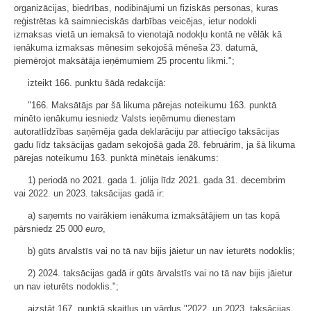
organizācijas, biedrības, nodibinājumi un fiziskās personas, kuras
reģistrētas kā saimnieciskās darbības veicējas, ietur nodokli
izmaksas vietā un iemaksā to vienotajā nodokļu kontā ne vēlāk kā
ienākuma izmaksas mēnesim sekojošā mēneša 23. datumā,
piemērojot maksātāja ieņēmumiem 25 procentu likmi.";
izteikt 166. punktu šādā redakcijā:
"166. Maksātājs par šā likuma pārejas noteikumu 163. punktā
minēto ienākumu iesniedz Valsts ieņēmumu dienestam
autoratlīdzības saņēmēja gada deklarāciju par attiecīgo taksācijas
gadu līdz taksācijas gadam sekojošā gada 28. februārim, ja šā likuma
pārejas noteikumu 163. punktā minētais ienākums:
1) periodā no 2021. gada 1. jūlija līdz 2021. gada 31. decembrim
vai 2022. un 2023. taksācijas gadā ir:
a) saņemts no vairākiem ienākuma izmaksātājiem un tas kopā
pārsniedz 25 000
euro
,
b) gūts ārvalstīs vai no tā nav bijis jāietur un nav ieturēts nodoklis;
2) 2024. taksācijas gadā ir gūts ārvalstīs vai no tā nav bijis jāietur
un nav ieturēts nodoklis.";
aizstāt 167. punktā skaitļus un vārdus "2022. un 2023. taksācijas