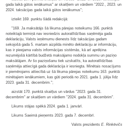
gada laikā gūtos ienākumus" ar skaitļiem un vārdiem "2022., 2023. un
2024. taksācijas gada laikā gūtos ienākumus";
izteikt 169. punktu šādā redakcijā:
"169. Ja maksātājs šā likuma pārejas noteikumu 166. punktā
noteiktajā termiņā nav iesniedzis autoratlīdzības saņēmēja gada
deklarāciju, Valsts ieņēmumu dienests līdz taksācijas gadam
sekojošā gada 5. martam aizpilda minēto deklarāciju ar informāciju,
kas ir pieejama valsts informācijas sistēmās, kā arī aprēķina
rezumējošā kārtībā budžetā maksājamo nodokļa summu un paziņo
maksātājam. Ar šo paziņošanu tiek uzskatīts, ka autoratlīdzības
saņēmēja attiecīgā gada deklarācija ir iesniegta. Minētais nosacījums
ir piemērojams attiecībā uz šā likuma pārejas noteikumu 163. punktā
minētajiem ienākumiem, kas gūti periodā no 2021. gada 1. jūlija līdz
2023. gada 31. decembrim.";
aizstāt 170. punktā skaitļus un vārdus "2023. gada 31.
decembrim" ar skaitļiem un vārdiem "2024. gada 31. decembrim".
Likums stājas spēkā 2024. gada 1. janvārī.
Likums Saeimā pieņemts 2023. gada 7. decembrī.
Valsts prezidents
E. Rinkēvičs