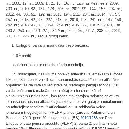
nr.; 2008, 12. nr.; 2009, 1., 2., 15., 16. nr.; Latvijas Vēstnesis, 2009,
200. nr.; 2010, 82., 131., 178., 206. nr.; 2011, 99., 144., 157., 204. nr.;
2012, 44., 88., 92., 192. nr.; 2013, 194., 232., 234. nr.; 2014, 47., 57.,
257. nr.; 2015, 42., 97., 227., 248. nr.; 2016, 123., 241. nr.; 2017, 156.,
242. nr.; 2018, 95., 111., 194., 249. nr.; 2019, 66., 118. nr.; 2020, 138.,
240.A, 250. nr.; 2021, 27., 234.A nr.; 2022, 95., 211.A, 238. nr.; 2023,
60., 123., 226. nr.) šādus grozījumus:
1. Izslēgt 6. panta pirmās daļas trešo teikumu.
1
2. 6.
pantā:
papildināt pantu ar otro daļu šādā redakcijā:
"2. Nosacījumi, kas likumā noteikti attiecībā uz iemaksām Eiropas
Ekonomikas zonas valstī vai Ekonomiskās sadarbības un attīstības
organizācijas dalībvalstī reģistrētajos privātajos pensiju fondos, visu
veidu ienākumu izmaksām no minētajiem fondiem, kā arī
pienākumiem un tiesībām, kas rodas maksātājam saistībā ar veikto
iemaksu iekļaušanu attaisnotajos izdevumos vai gūtajiem ienākumiem
no minētajiem fondiem, ir attiecināmi arī uz atbilstoša veida
iemaksām (noguldījumiem) PEPP plānos (Eiropas Parlamenta un
Padomes 2019. gada 20. jūnija regulas (ES)
2019/1238
par Pan-
Eiropas privāto pensiju produktu (PEPP) 2. panta 2. punktā minētā
termina "Pan-Eiropas privāto pensiju produkts" jeb "PEPP" izpratnē)