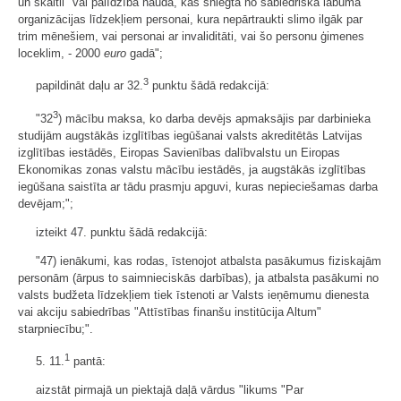
un skaitli "vai palīdzība naudā, kas sniegta no sabiedriskā labuma
organizācijas līdzekļiem personai, kura nepārtraukti slimo ilgāk par
trim mēnešiem, vai personai ar invaliditāti, vai šo personu ģimenes
loceklim, - 2000
euro
gadā";
3
papildināt daļu ar 32.
punktu šādā redakcijā:
3
"32
) mācību maksa, ko darba devējs apmaksājis par darbinieka
studijām augstākās izglītības iegūšanai valsts akreditētās Latvijas
izglītības iestādēs, Eiropas Savienības dalībvalstu un Eiropas
Ekonomikas zonas valstu mācību iestādēs, ja augstākās izglītības
iegūšana saistīta ar tādu prasmju apguvi, kuras nepieciešamas darba
devējam;";
izteikt 47. punktu šādā redakcijā:
"47) ienākumi, kas rodas, īstenojot atbalsta pasākumus fiziskajām
personām (ārpus to saimnieciskās darbības), ja atbalsta pasākumi no
valsts budžeta līdzekļiem tiek īstenoti ar Valsts ieņēmumu dienesta
vai akciju sabiedrības "Attīstības finanšu institūcija Altum"
starpniecību;".
1
5. 11.
pantā:
aizstāt pirmajā un piektajā daļā vārdus "likums "Par