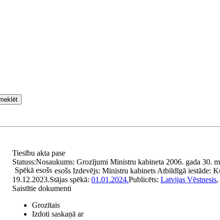
meklēt
Tiesību akta pase
Statuss:
Nosaukums:
Grozījumi Ministru kabineta 2006. gada 30. ma
Spēkā esošs
esošs
Izdevējs:
Ministru kabinets
Atbildīgā iestāde:
Ku
19.12.2023.
Stājas spēkā:
01.01.2024.
Publicēts:
Latvijas Vēstnesis
,
Saistītie dokumenti
Grozītais
Izdoti saskaņā ar