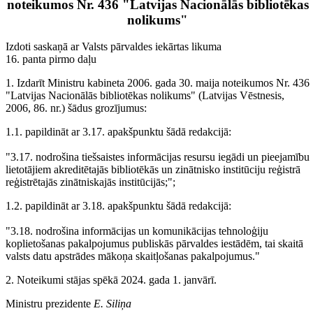
noteikumos Nr. 436 "Latvijas Nacionālās bibliotēkas
nolikums"
Izdoti saskaņā ar Valsts pārvaldes iekārtas likuma
16. panta pirmo daļu
1. Izdarīt Ministru kabineta 2006. gada 30. maija noteikumos Nr. 436
"Latvijas Nacionālās bibliotēkas nolikums" (Latvijas Vēstnesis,
2006, 86. nr.) šādus grozījumus:
1.1. papildināt ar 3.17. apakšpunktu šādā redakcijā:
"3.17. nodrošina tiešsaistes informācijas resursu iegādi un pieejamību
lietotājiem akreditētajās bibliotēkās un zinātnisko institūciju reģistrā
reģistrētajās zinātniskajās institūcijās;";
1.2. papildināt ar 3.18. apakšpunktu šādā redakcijā:
"3.18. nodrošina informācijas un komunikācijas tehnoloģiju
koplietošanas pakalpojumus publiskās pārvaldes iestādēm, tai skaitā
valsts datu apstrādes mākoņa skaitļošanas pakalpojumus."
2. Noteikumi stājas spēkā 2024. gada 1. janvārī.
Ministru prezidente
E. Siliņa