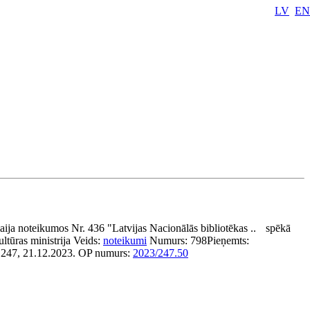
LV
EN
ija noteikumos Nr. 436 "Latvijas Nacionālās bibliotēkas ..
spēkā
ltūras ministrija
Veids:
noteikumi
Numurs:
798
Pieņemts:
 247, 21.12.2023.
OP numurs:
2023/247.50