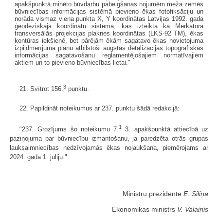
apakšpunktā minēto būvdarbu pabeigšanas nojumēm meža zemēs
būvniecības informācijas sistēmā pievieno ēkas fotofiksāciju un
norāda vismaz viena punkta X, Y koordinātas Latvijas 1992. gada
ģeodēziskajā koordinātu sistēmā, kas izteikta kā Merkatora
transversālās projekcijas plaknes koordinātas (LKS-92 TM), ēkas
kontūras iekšienē, bet pārējām ēkām sagatavo ēkas novietojuma
izpildmērījuma plānu atbilstoši augstas detalizācijas topogrāfiskās
informācijas sagatavošanu reglamentējošajiem normatīvajiem
aktiem un to pievieno būvniecības lietai."
3
21. Svītrot 156.
punktu.
22. Papildināt noteikumus ar 237. punktu šādā redakcijā:
1
"237. Grozījums šo noteikumu 7.
3. apakšpunktā attiecībā uz
paziņojuma par būvniecību izmantošanu, ja paredzēta otrās grupas
lauksaimniecības nedzīvojamās ēkas nojaukšana, piemērojams ar
2024. gada 1. jūliju."
Ministru prezidente
E. Siliņa
Ekonomikas ministrs
V. Valainis