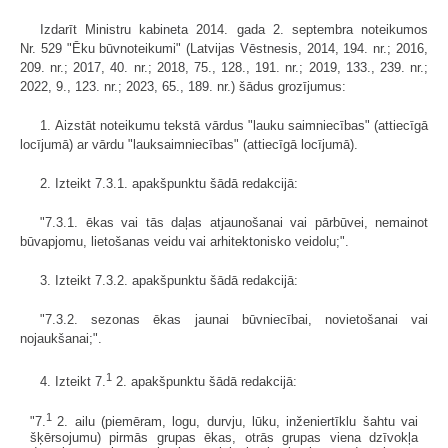
Izdarīt Ministru kabineta 2014. gada 2. septembra noteikumos
Nr. 529 "Ēku būvnoteikumi" (Latvijas Vēstnesis, 2014, 194. nr.; 2016,
209. nr.; 2017, 40. nr.; 2018, 75., 128., 191. nr.; 2019, 133., 239. nr.;
2022, 9., 123. nr.; 2023, 65., 189. nr.) šādus grozījumus:
1. Aizstāt noteikumu tekstā vārdus "lauku saimniecības" (attiecīgā
locījumā) ar vārdu "lauksaimniecības" (attiecīgā locījumā).
2. Izteikt 7.3.1. apakšpunktu šādā redakcijā:
"7.3.1. ēkas vai tās daļas atjaunošanai vai pārbūvei, nemainot
būvapjomu, lietošanas veidu vai arhitektonisko veidolu;".
3. Izteikt 7.3.2. apakšpunktu šādā redakcijā:
"7.3.2. sezonas ēkas jaunai būvniecībai, novietošanai vai
nojaukšanai;".
1
4. Izteikt 7.
2. apakšpunktu šādā redakcijā:
1
"7.
2. ailu (piemēram, logu, durvju, lūku, inženiertīklu šahtu vai
šķērsojumu) pirmās grupas ēkas, otrās grupas viena dzīvokļa