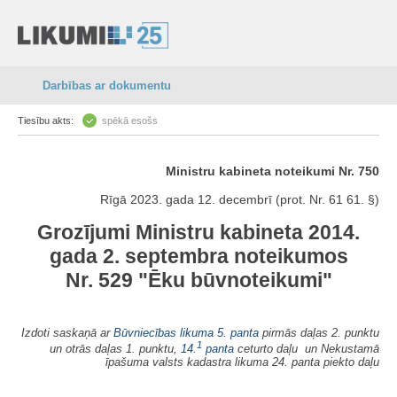
Darbības ar dokumentu
Tiesību akts:
spēkā esošs
Ministru kabineta noteikumi Nr. 750
Rīgā 2023. gada 12. decembrī (prot. Nr. 61 61. §)
Grozījumi Ministru kabineta 2014.
gada 2. septembra noteikumos
Nr. 529 "Ēku būvnoteikumi"
Izdoti saskaņā ar
Būvniecības likuma 5. panta
pirmās daļas 2. punktu
1
un otrās daļas 1. punktu,
14.
panta
ceturto daļu un Nekustamā
īpašuma valsts kadastra likuma 24. panta piekto daļu