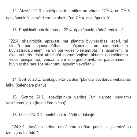
1
1
12. Aizstāt 22.3. apakšpunktā skaitļus un vārdus "7.
4. un 7.
5.
1
apakšpunktā" ar vārdiem un skaitli "un 7.
4. apakšpunktā".
13. Papildināt noteikumus ar 22.4. apakšpunktu šādā redakcijā:
"22.4. skaidrojošu aprakstu par plānoto būvniecības ieceri, tai
skaitā par ugunsdrošības risinājumiem un izmantotajiem
būvizstrādājumiem, kā arī par vides pieejamības risinājumiem, ja
ēkai vai tās daļai atbilstoši normatīvajiem aktiem nodrošināma
vides pieejamība, veicamajiem energoefektivitātes pasākumiem,
būvniecībā radušos atkritumu apsaimniekošanu."
14. Svītrot 23.1. apakšpunktā vārdus "plānoto būvdarbu veikšanas
laiku (kalendāra plānu)".
15. Svītrot 24.1. apakšpunktā vārdus "un plānoto būvdarbu
veikšanas laiku (kalendāra plānu)".
16. Izteikt 24.3.1. apakšpunktu šādā redakcijā:
"24.3.1. fasādes krāsu risinājumu (krāsu pasi), ja paredzētas
izmaiņas fasādē;".