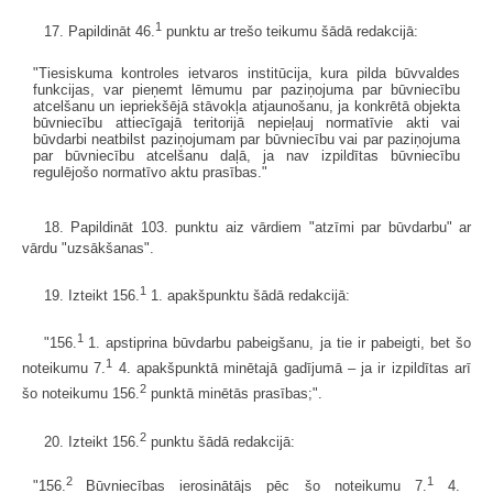
1
17. Papildināt 46.
punktu ar trešo teikumu šādā redakcijā:
"Tiesiskuma kontroles ietvaros institūcija, kura pilda būvvaldes
funkcijas, var pieņemt lēmumu par paziņojuma par būvniecību
atcelšanu un iepriekšējā stāvokļa atjaunošanu, ja konkrētā objekta
būvniecību attiecīgajā teritorijā nepieļauj normatīvie akti vai
būvdarbi neatbilst paziņojumam par būvniecību vai par paziņojuma
par būvniecību atcelšanu daļā, ja nav izpildītas būvniecību
regulējošo normatīvo aktu prasības."
18. Papildināt 103. punktu aiz vārdiem "atzīmi par būvdarbu" ar
vārdu "uzsākšanas".
1
19. Izteikt 156.
1. apakšpunktu šādā redakcijā:
1
"156.
1. apstiprina būvdarbu pabeigšanu, ja tie ir pabeigti, bet šo
1
noteikumu 7.
4. apakšpunktā minētajā gadījumā – ja ir izpildītas arī
2
šo noteikumu 156.
punktā minētās prasības;".
2
20. Izteikt 156.
punktu šādā redakcijā:
2
1
"156.
Būvniecības ierosinātājs pēc šo noteikumu 7.
4.