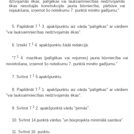
dzīvojamās ēkas, palīgēkas vai lauksaimniecības nedzīvojamās
ēkas nesošajās konstrukcijās jauna būvniecība, pārbūve vai
nojaukšana, izņemot šo noteikumu 7. punktā minēto gadījumu;".
1
5. Papildināt 7.
3. apakšpunktu aiz vārda "palīgēkas" ar vārdiem
"vai lauksaimniecības nedzīvojamās ēkas".
1
6. Izteikt 7.
4. apakšpunktu šādā redakcijā:
1
"7.
4. mazēkas (palīgēkas vai nojumes) jauna būvniecība vai
novietošana, izņemot šo noteikumu 7. punktā minēto gadījumu."
1
7. Svītrot 7.
5.apakšpunktu.
2
8. Papildināt 7.
1. apakšpunktu aiz vārda "palīgēkas" ar vārdiem
"vai lauksaimniecības nedzīvojamās ēkas".
2
9. Svītrot 7.
2. apakšpunktā vārdu "pirmās".
10. Svītrot 14.punktā vārdus "un būvprojekta minimālā sastāva".
11. Svītrot 16. punktu.