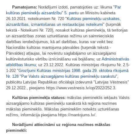
Pamatojums:
Norādījumi izdoti, pamatojoties uz: likuma "
Par
kultūras pieminekļu aizsardzību
"
5. pantu
un Ministru kabineta
26.10.2021. noteikumiem Nr. 720 "
Kultūras pieminekļu uzskaites,
aizsardzības, izmantošanas un restaurācijas noteikumi
" (turpmāk
tekstā - Noteikumi Nr. 720), nosakot kultūras pieminekļa, tā teritorijas
un aizsardzības zonas uzturēšanas režīmu un saimnieciskās
darbības ierobežojumus, kā arī darbības, kuras var veikt bez
Nacionālās kultūras mantojuma pārvaldes (turpmāk tekstā -
Pārvaldes) atļaujas, lai novērstu saglabājamo un aizsargājamo
kultūrvēsturisko vērtību iznīcināšanu vai bojāšanu; uz
Administratīvās
atbildības likumu
; uz 23.12.2022. Kultūras ministrijas rīkojumu Nr. 2.5-
1-202 "
Grozījumi Kultūras ministrijas 1998. gada 29. oktobra rīkojumā
Nr. 128 "Par Valsts aizsargājamo kultūras pieminekļu sarakstu"
,
publicētu Latvijas Republikas oficiālajā izdevumā "Latvijas Vēstnesis"
29.12.2022., pieejams https://www.vestnesis.lv/op/2022/252.3.
Kultūras pieminekļa statuss:
mākslas piemineklis iekļauts Valsts
aizsargājamo kultūras pieminekļu sarakstā kā reģiona nozīmes
mākslas piemineklis. Mākslas piemineklim noteikts uzturēšanas
režīms, informācija pieejama https://mantojums.lv/.
Norādījumi attiecināmi uz reģiona nozīmes mākslas
pieminekli: