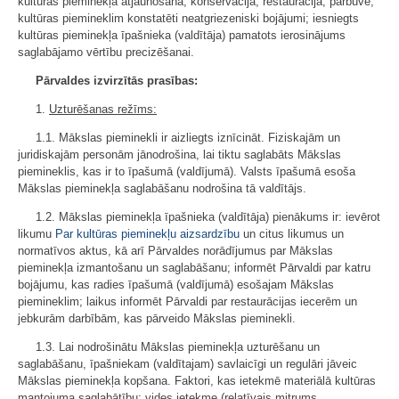
kultūras pieminekļa atjaunošana, konservācija, restaurācija, pārbūve;
kultūras piemineklim konstatēti neatgriezeniski bojājumi; iesniegts
kultūras pieminekļa īpašnieka (valdītāja) pamatots ierosinājums
saglabājamo vērtību precizēšanai.
Pārvaldes izvirzītās prasības:
1.
Uzturēšanas režīms:
1.1. Mākslas pieminekli ir aizliegts iznīcināt. Fiziskajām un
juridiskajām personām jānodrošina, lai tiktu saglabāts Mākslas
piemineklis, kas ir to īpašumā (valdījumā). Valsts īpašumā esoša
Mākslas pieminekļa saglabāšanu nodrošina tā valdītājs.
1.2. Mākslas pieminekļa īpašnieka (valdītāja) pienākums ir: ievērot
likumu
Par kultūras pieminekļu aizsardzību
un citus likumus un
normatīvos aktus, kā arī Pārvaldes norādījumus par Mākslas
pieminekļa izmantošanu un saglabāšanu; informēt Pārvaldi par katru
bojājumu, kas radies īpašumā (valdījumā) esošajam Mākslas
piemineklim; laikus informēt Pārvaldi par restaurācijas iecerēm un
jebkurām darbībām, kas pārveido Mākslas pieminekli.
1.3. Lai nodrošinātu Mākslas pieminekļa uzturēšanu un
saglabāšanu, īpašniekam (valdītajam) savlaicīgi un regulāri jāveic
Mākslas pieminekļa kopšana. Faktori, kas ietekmē materiālā kultūras
mantojuma saglabātību: vides ietekme (relatīvais mitrums,