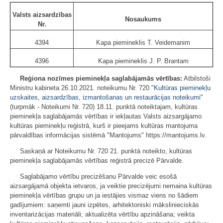
Valsts aizsardzības
Nosaukums
Nr.
4394
Kapa piemineklis T. Veidemanim
4396
Kapa piemineklis J. P. Brantam
Reģiona nozīmes pieminekļa saglabājamās vērtības:
Atbilstoši
Ministru kabineta 26.10.2021. noteikumu Nr. 720 "
Kultūras pieminekļu
uzskaites, aizsardzības, izmantošanas un restaurācijas noteikumi
"
(turpmāk - Noteikumi Nr. 720) 18.11. punktā noteiktajam, kultūras
pieminekļa saglabājamās vērtības ir iekļautas Valsts aizsargājamo
kultūras pieminekļu reģistrā, kurš ir pieejams kultūras mantojuma
pārvaldības informācijas sistēmā "Mantojums" https://mantojums.lv.
Saskaņā ar Noteikumu Nr. 720 21. punktā noteikto, kultūras
pieminekļa saglabājamās vērtības reģistrā precizē Pārvalde.
Saglabājamo vērtību precizēšanu Pārvalde veic esošā
aizsargājamā objekta ietvaros, ja veiktie precizējumi nemaina kultūras
pieminekļa vērtības grupu un ja iestājies vismaz viens no šādiem
gadījumiem: saņemti jauni izpētes, arhitektoniski mākslinieciskās
inventarizācijas materiāli; aktualizēta vērtību apzināšana; veikta