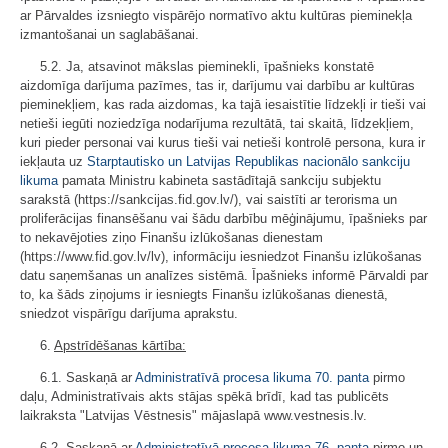
ar Pārvaldes izsniegto vispārējo normatīvo aktu kultūras pieminekļa
izmantošanai un saglabāšanai.
5.2. Ja, atsavinot mākslas pieminekli, īpašnieks konstatē
aizdomīga darījuma pazīmes, tas ir, darījumu vai darbību ar kultūras
pieminekļiem, kas rada aizdomas, ka tajā iesaistītie līdzekļi ir tieši vai
netieši iegūti noziedzīga nodarījuma rezultātā, tai skaitā, līdzekļiem,
kuri pieder personai vai kurus tieši vai netieši kontrolē persona, kura ir
iekļauta uz
Starptautisko un Latvijas Republikas nacionālo sankciju
likuma
pamata Ministru kabineta sastādītajā sankciju subjektu
sarakstā (https://sankcijas.fid.gov.lv/), vai saistīti ar terorisma un
proliferācijas finansēšanu vai šādu darbību mēģinājumu, īpašnieks par
to nekavējoties ziņo Finanšu izlūkošanas dienestam
(https://www.fid.gov.lv/lv), informāciju iesniedzot Finanšu izlūkošanas
datu saņemšanas un analīzes sistēmā. Īpašnieks informē Pārvaldi par
to, ka šāds ziņojums ir iesniegts Finanšu izlūkošanas dienestā,
sniedzot vispārīgu darījuma aprakstu.
6.
Apstrīdēšanas kārtība:
6.1. Saskaņā ar
Administratīvā procesa likuma
70. panta
pirmo
daļu, Administratīvais akts stājas spēkā brīdī, kad tas publicēts
laikraksta "Latvijas Vēstnesis" mājaslapā www.vestnesis.lv.
6.2. Saskaņā ar
Administratīvā procesa likuma
76. panta
pirmo un