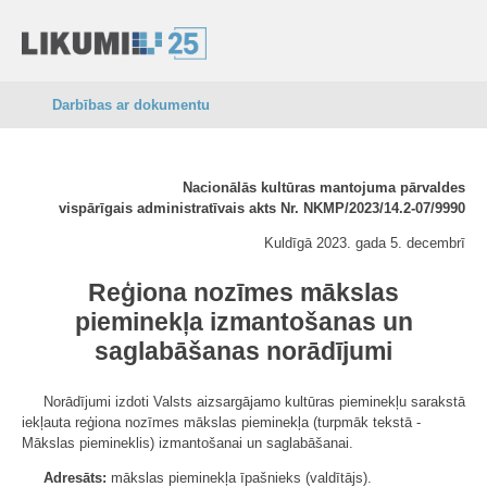
Darbības ar dokumentu
Nacionālās kultūras mantojuma pārvaldes
vispārīgais administratīvais akts Nr. NKMP/2023/14.2-07/9990
Kuldīgā 2023. gada 5. decembrī
Reģiona nozīmes mākslas
pieminekļa izmantošanas un
saglabāšanas norādījumi
Norādījumi izdoti Valsts aizsargājamo kultūras pieminekļu sarakstā
iekļauta reģiona nozīmes mākslas pieminekļa (turpmāk tekstā -
Mākslas piemineklis) izmantošanai un saglabāšanai.
Adresāts:
mākslas pieminekļa īpašnieks (valdītājs).