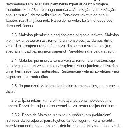
rekomendācijām. Mākslas pieminekļa izpēti ar destruktīvajām
metodēm (zondāžas, paraugu ņemšana ķīmiskajām vai fizikālajām
analīzēm u.c.) drīkst veikt tikai ar Pārvaldes rakstveida atļauju.
Izpētes rezultāti jāiesniedz Pārvaldē ne vēlāk kā 3 mēnešus pēc
darbu veikšanas.
2.3. Mākslas piemineklis saglabājams oriģinālā izskatā. Mākslas
pieminekļa restaurācijas, remonta un konservācijas darbus drīkst
veikt tikai kompetenta sertificēta vai diplomēta restauratora (u.c.
speciālisti) vadībā, iepriekš saņemot Pārvaldes rakstveida atļauju.
2.4. Mākslas pieminekļa konservācijā, remontā un restaurācijā
lieto oriģinālam un vēlāku laiku vērtīgiem uzslāņojumiem atbilstošus
un ar tiem saderīgus materiālus. Restaurācijā vēlams izvēlēties viegli
atgriezeniskus materiālus.
2.5. Ja paredzēti Mākslas pieminekļa konservācijas, restaurācijas
darbi:
2.5.1. Īpašniekam vai tā pilnvarotajai personai nepieciešams
saņemt Pārvaldes atļauju konservācijas vai restaurācijas darbiem.
2.5.2. Pārvalde Mākslas pieminekļa īpašniekam (valdītājam)
izsniedz darbu atļauju, pamatojoties uz iesniegumu, kurā norādīta
paredzamā darbu vieta, apjoms, defektu shēma un izpildīšanas veids,