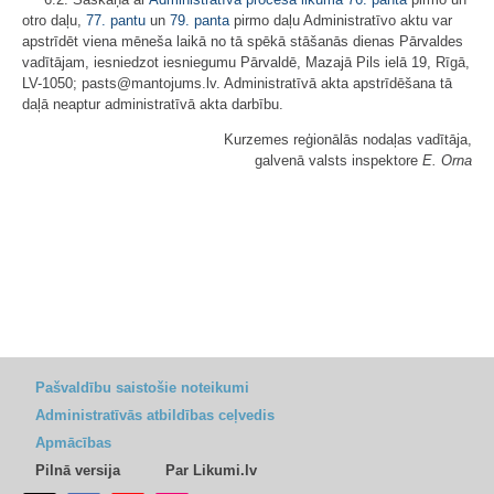
otro daļu,
77. pantu
un
79. panta
pirmo daļu Administratīvo aktu var
apstrīdēt viena mēneša laikā no tā spēkā stāšanās dienas Pārvaldes
vadītājam, iesniedzot iesniegumu Pārvaldē, Mazajā Pils ielā 19, Rīgā,
LV-1050; pasts@mantojums.lv. Administratīvā akta apstrīdēšana tā
daļā neaptur administratīvā akta darbību.
Kurzemes reģionālās nodaļas vadītāja,
galvenā valsts inspektore
E. Orna
Pašvaldību saistošie noteikumi
Administratīvās atbildības ceļvedis
Apmācības
Pilnā versija
Par Likumi.lv