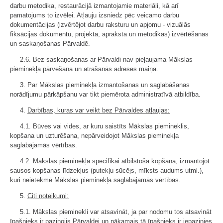
darbu metodika, restaurācijā izmantojamie materiāli, kā arī
pamatojums to izvēlei. Atļauju izsniedz pēc veicamo darbu
dokumentācijas (izvērtējot darbu raksturu un apjomu - vizuālās
fiksācijas dokumentu, projekta, apraksta un metodikas) izvērtēšanas
un saskaņošanas Pārvaldē.
2.6. Bez saskaņošanas ar Pārvaldi nav pieļaujama Mākslas
pieminekļa pārvešana un atrašanās adreses maiņa.
3. Par Mākslas pieminekļa izmantošanas un saglabāšanas
norādījumu pārkāpšanu var tikt piemērota administratīvā atbildība.
4.
Darbības, kuras var veikt bez Pārvaldes atļaujas:
4.1. Būves vai vides, ar kuru saistīts Mākslas piemineklis,
kopšana un uzturēšana, nepārveidojot Mākslas pieminekļa
saglabājamās vērtības.
4.2. Mākslas pieminekļa specifikai atbilstoša kopšana, izmantojot
sausos kopšanas līdzekļus (putekļu sūcējs, mīksts audums utml.),
kuri neietekmē Mākslas pieminekļa saglabājamās vērtības.
5.
Citi noteikumi:
5.1. Mākslas pieminekli var atsavināt, ja par nodomu tos atsavināt
īpašnieks ir paziņojis Pārvaldei un nākamais tā īpašnieks ir iepazinies