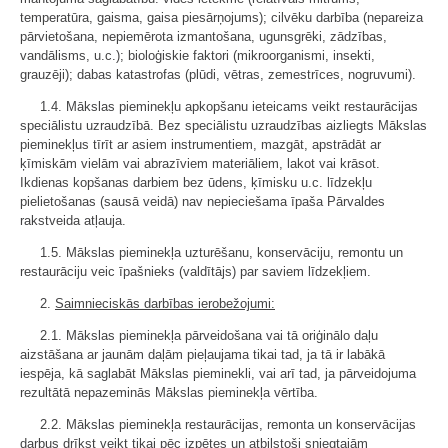
temperatūra, gaisma, gaisa piesārņojums); cilvēku darbība (nepareiza
pārvietošana, nepiemērota izmantošana, ugunsgrēki, zādzības,
vandālisms, u.c.); bioloģiskie faktori (mikroorganismi, insekti,
grauzēji); dabas katastrofas (plūdi, vētras, zemestrīces, nogruvumi).
1.4. Mākslas pieminekļu apkopšanu ieteicams veikt restaurācijas
speciālistu uzraudzībā. Bez speciālistu uzraudzības aizliegts Mākslas
pieminekļus tīrīt ar asiem instrumentiem, mazgāt, apstrādāt ar
ķīmiskām vielām vai abrazīviem materiāliem, lakot vai krāsot.
Ikdienas kopšanas darbiem bez ūdens, ķīmisku u.c. līdzekļu
pielietošanas (sausā veidā) nav nepieciešama īpaša Pārvaldes
rakstveida atļauja.
1.5. Mākslas pieminekļa uzturēšanu, konservāciju, remontu un
restaurāciju veic īpašnieks (valdītājs) par saviem līdzekļiem.
2.
Saimnieciskās darbības ierobežojumi:
2.1. Mākslas pieminekļa pārveidošana vai tā oriģinālo daļu
aizstāšana ar jaunām daļām pieļaujama tikai tad, ja tā ir labākā
iespēja, kā saglabāt Mākslas pieminekli, vai arī tad, ja pārveidojuma
rezultātā nepazeminās Mākslas pieminekļa vērtība.
2.2. Mākslas pieminekļa restaurācijas, remonta un konservācijas
darbus drīkst veikt tikai pēc izpētes un atbilstoši sniegtajām