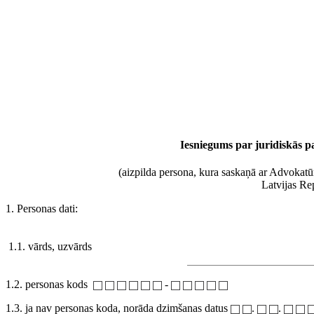
Iesniegums par juridiskās p
(aizpilda persona, kura saskaņā ar Advokatū
Latvijas Re
1. Personas dati:
1.1. vārds, uzvārds
1.2. personas kods
-
1.3. ja nav personas koda, norāda dzimšanas datus
.
.