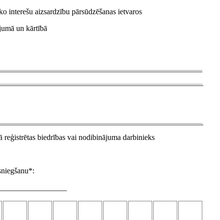
sko interešu aizsardzību pārsūdzēšanas ietvaros
ījumā un kārtībā
ā reģistrētas biedrības vai nodibinājuma darbinieks
 sniegšanu*:
___________________