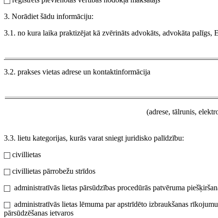
3. Norādiet šādu informāciju:
3.1. no kura laika praktizējat kā zvērināts advokāts, advokāta palīgs, 
3.2. prakses vietas adrese un kontaktinformācija
(adrese, tālrunis, elekt
3.3. lietu kategorijas, kurās varat sniegt juridisko palīdzību:
civillietas
civillietas pārrobežu strīdos
administratīvās lietas pārsūdzības procedūrās patvēruma piešķiršan
administratīvās lietas lēmuma par apstrīdēto izbraukšanas rīkojumu
pārsūdzēšanas ietvaros