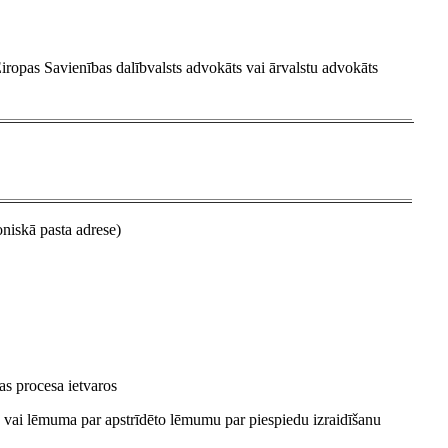
Eiropas Savienības dalībvalsts advokāts vai ārvalstu advokāts
roniskā pasta adrese)
as procesa ietvaros
 vai lēmuma par apstrīdēto lēmumu par piespiedu izraidīšanu