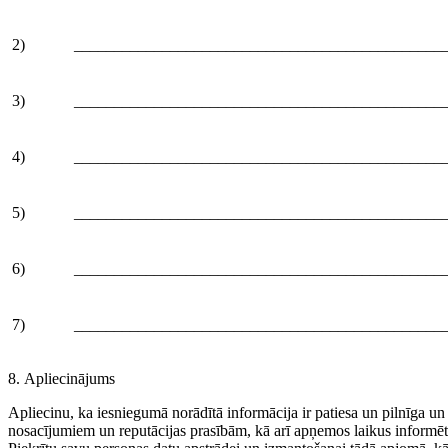
2)
______________________________________________
3)
______________________________________________
4)
______________________________________________
5)
______________________________________________
6)
______________________________________________
7)
______________________________________________
8. Apliecinājums
Apliecinu, ka iesniegumā norādītā informācija ir patiesa un pilnīga un 
nosacījumiem un reputācijas prasībām, kā arī apņemos laikus informēt