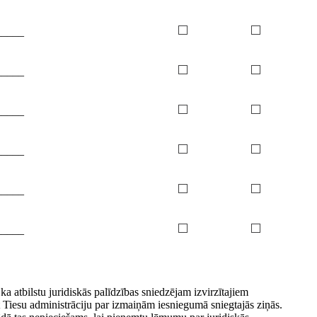
_____
_____
_____
_____
_____
_____
ka atbilstu juridiskās palīdzības sniedzējam izvirzītajiem
 Tiesu administrāciju par izmaiņām iesniegumā sniegtajās ziņās.