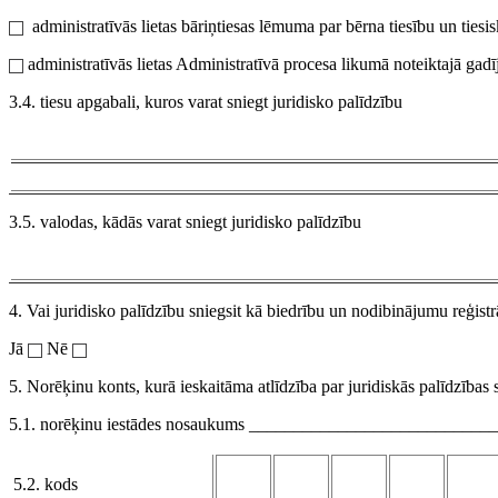
administratīvās lietas bāriņtiesas lēmuma par bērna tiesību un tiesi
administratīvās lietas Administratīvā procesa likumā noteiktajā gad
3.4. tiesu apgabali, kuros varat sniegt juridisko palīdzību
3.5. valodas, kādās varat sniegt juridisko palīdzību
4. Vai juridisko palīdzību sniegsit kā biedrību un nodibinājumu reģistr
Jā
Nē
5. Norēķinu konts, kurā ieskaitāma atlīdzība par juridiskās palīdzības
5.1. norēķinu iestādes nosaukums __________________________
5.2. kods