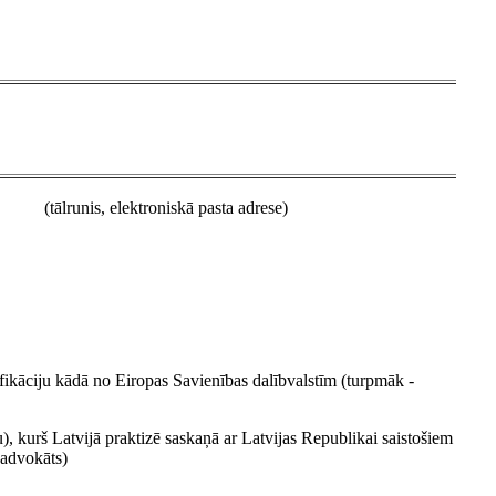
(tālrunis, elektroniskā pasta adrese)
ifikāciju kādā no Eiropas Savienības dalībvalstīm (turpmāk -
, kurš Latvijā praktizē saskaņā ar Latvijas Republikai saistošiem
 advokāts)