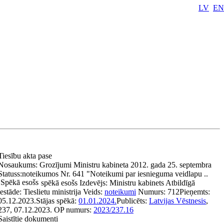
LV
EN
Tiesību akta pase
Nosaukums:
Grozījumi Ministru kabineta 2012. gada 25. septembra
Statuss:
noteikumos Nr. 641 "Noteikumi par iesnieguma veidlapu ..
Spēkā esošs
spēkā esošs
Izdevējs:
Ministru kabinets
Atbildīgā
iestāde:
Tieslietu ministrija
Veids:
noteikumi
Numurs:
712
Pieņemts:
05.12.2023.
Stājas spēkā:
01.01.2024.
Publicēts:
Latvijas Vēstnesis
,
237, 07.12.2023.
OP numurs:
2023/237.16
Saistītie dokumenti