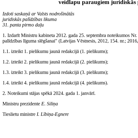
veidlapu paraugiem juridiskās 
Izdoti saskaņā ar Valsts nodrošinātās
juridiskās palīdzības likuma
31. panta pirmo daļu
1. Izdarīt Ministru kabineta 2012. gada 25. septembra noteikumos Nr
palīdzības līguma slēgšanai" (Latvijas Vēstnesis, 2012, 154. nr.; 2016,
1.1. izteikt 1. pielikumu jaunā redakcijā (1. pielikums);
1.2. izteikt 2. pielikumu jaunā redakcijā (2. pielikums);
1.3. izteikt 3. pielikumu jaunā redakcijā (3. pielikums);
1.4. izteikt 4. pielikumu jaunā redakcijā (4. pielikums).
2. Noteikumi stājas spēkā 2024. gada 1. janvārī.
Ministru prezidente
E. Siliņa
Tieslietu ministre
I. Lībiņa-Egnere