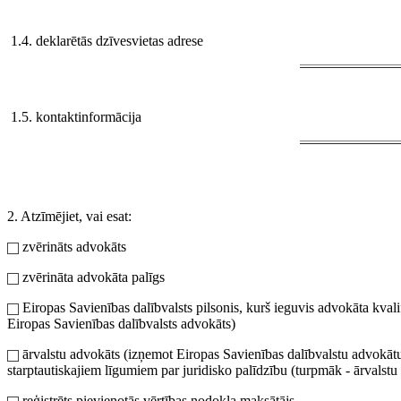
1.4. deklarētās dzīvesvietas adrese
1.5. kontaktinformācija
2. Atzīmējiet, vai esat:
zvērināts advokāts
zvērināta advokāta palīgs
Eiropas Savienības dalībvalsts pilsonis, kurš ieguvis advokāta kval
Eiropas Savienības dalībvalsts advokāts)
ārvalstu advokāts (izņemot Eiropas Savienības dalībvalstu advokātu)
starptautiskajiem līgumiem par juridisko palīdzību (turpmāk - ārvalstu
reģistrēts pievienotās vērtības nodokļa maksātājs